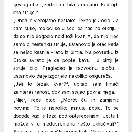
lijeviog uha. „Sada sam bila u dućanu. Kod njih
ima struje.“
„Onda je vjerojatno nestalo“, rekao je Josip. Ja
sam šutio, moleći se u sebi da nas ne otkriju i
da se nije dogodio neki teži kvar. A, da nije riječ
samo o nestanku struje, ustanovio je otac kada
se nešto kasnije vratio iz birtije. Na povratku iz
Otoka svratio je da popije kavu i u birtiji je
struje bilo. Pregledao je razvodnu ploču i
ustanovio da je izgorjelo nekoliko osigurača.
„Jeli to težak kvar?“, upitao sam hineći
zainteresiranost, dok sam stajao pokraj njega.
„Nije“, reče otac. „Morat ću ih zamjeniti
novima. To je nekoliko minuta posla. To se
događa kad je faza pod opterećenjem. Jeste li
možda vi u međuvremenu nešto uključivali?“
Stao nas je ispitivački promatrati. Meni je srce