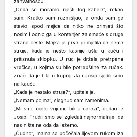
zahvalnošću.
„Onda se moramo riješti tog kabela“, rekao
sam. Kratko sam razmišljao, a onda sam ga
stavio ispod majice da nitko ne primjeti što
nosim i odnio ga u kontenjer za smeće s druge
strane ceste. Majka je prva primjetila da nema
struje, kada je nešto kasnije ušla u kuću i
pritisnula sklopku. U ruci je držala pretrpane
vrečice, u kojima su bile potrebštine za ručak.
Znači da je bila u kupnji. Ja i Josip sjedili smo
na kauču.
„Kada je nestalo struje?“, upitala je.
„Nemam pojma“, slegnuo sam ramenima.
„Mi smo cijelo vrijeme bili u garaži“, dodao je
Josip. Trudili smo se izgledati najnormalnije, da
nas ništa ne oda da lažemo.
„Čudno“, mama se počešala lijevom rukom iza