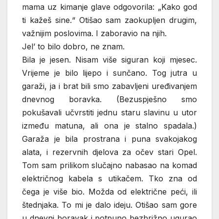
mama uz kimanje glave odgovorila: „Kako god
ti kažeš sine.“ Otišao sam zaokupljen drugim,
važnijim poslovima. I zaboravio na njih.
Jel’ to bilo dobro, ne znam.
Bila je jesen. Nisam više siguran koji mjesec.
Vrijeme je bilo lijepo i sunčano. Tog jutra u
garaži, ja i brat bili smo zabavljeni uređivanjem
dnevnog boravka. (Bezuspješno smo
pokušavali učvrstiti jednu staru slavinu u utor
između matuna, ali ona je stalno spadala.)
Garaža je bila prostrana i puna svakojakog
alata, i rezervnih djelova za očev stari Opel.
Tom sam prilikom slučajno nabasao na komad
električnog kabela s utikačem. Tko zna od
čega je više bio. Možda od električne peći, ili
štednjaka. To mi je dalo ideju. Otišao sam gore
u dnevni boravak i potpuno bezbrižno ugurao