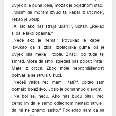
uvijek bila puna ideja, mozak je odjednom stao.
„Mislim da moram izvući taj kabel iz utičnice“,
rekao je Josip.
„A, što ako nas struja udari?“, upitah. „Rekao
si da je jako opasna.“
„Neće ako je nema.“ Povukao je kabel i
izvukao ga iz zida. Izolacijska guma još je
uvijek bila meka i topla. Znači, od tuda taj
smrad. Mora da smo izgledali baš poput Pata i
Mata iz crtića. Zbog moje nepromišljenosti
pokvarila se struja u kući.
„Nećeš valjda reći mami i tati?“, upitao sam
pomalo bojažljivo. Josip je odmahnuo glavom.
„Ne boj se, neću. Ako nas budu pitali, reći
ćemo im da je samo odjednom nestalo struje i
da mi ne znamo zašto.“ Pogledao sam ga sa