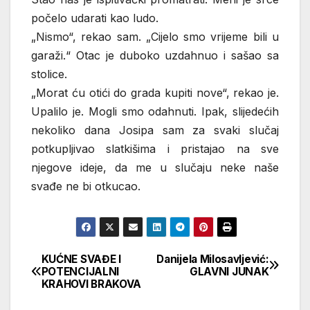
počelo udarati kao ludo.
„Nismo“, rekao sam. „Cijelo smo vrijeme bili u
garaži.“ Otac je duboko uzdahnuo i sašao sa
stolice.
„Morat ću otići do grada kupiti nove“, rekao je.
Upalilo je. Mogli smo odahnuti. Ipak, slijedećih
nekoliko dana Josipa sam za svaki slučaj
potkupljivao slatkišima i pristajao na sve
njegove ideje, da me u slučaju neke naše
svađe ne bi otkucao.
KUĆNE SVAĐE I
Danijela Milosavljević:
Кретање
POTENCIJALNI
GLAVNI JUNAK
KRAHOVI BRAKOVA
чланка