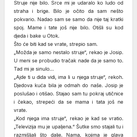
Struje nije bilo. Srce mi je udaralo ko ludo od
straha i brige. Bilo je očito da sam nešto
pokvario. Nadao sam se samo da nije taj kratki
spoj. Mame i tate još nije bilo. Otišli su kod
djeda i bake u Otok.
Što će biti kad se vrate, strepio sam.
„Možda je samo nestalo struje“, rekao je Josip.
U meni se probudio tračak nade da je samo to.
Tad mi je sinulo…
„Ajde ti u dida vidi, ima li u njega struje“, rekoh.
Djedova kuća bila je odmah do naše. Josip je
poslušao i otišao. Stajao sam tu pokraj utičnice
i čekao, strepeći da se mama i tata još ne
vrate.
„Kod njega ima struje“, rekao je kad se vratio.
„Televizija mu je upaljena.“ Šutke smo stajali tu i
razmišljali što dalje. Nama, kojima je glava