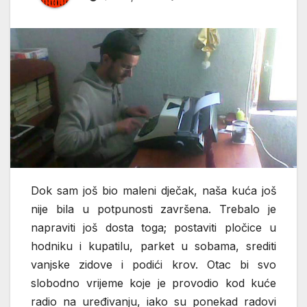
Dok sam još bio maleni dječak, naša kuća još
nije bila u potpunosti završena. Trebalo je
napraviti još dosta toga; postaviti pločice u
hodniku i kupatilu, parket u sobama, srediti
vanjske zidove i podići krov. Otac bi svo
slobodno vrijeme koje je provodio kod kuće
radio na uređivanju, iako su ponekad radovi