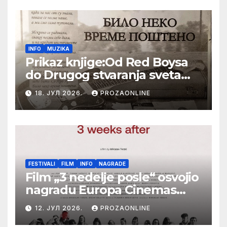
INFO
MUZIKA
Prikaz knjige:Od Red Boysa
do Drugog stvaranja sveta
(bilo neko vreme pošteno)
18. ЈУЛ 2026.
PROZAONLINE
(autor- Zlatomira Sremca,
Botoš 2022. godine,
samizdat)
FESTIVALI
FILM
INFO
NAGRADE
Film „3 nedelje posle“ osvojio
nagradu Europa Cinemas
Label na Filmskom festivalu
12. ЈУЛ 2026.
PROZAONLINE
u Karlovim Varima