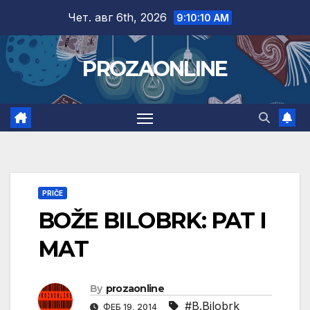
Skip
Чет. авг 6th, 2026
9:10:11 AM
to
content
PROZAONLINE
PRIČE
BOŽE BILOBRK: PAT I
MAT
By
prozaonline
#B.Bilobrk
ФЕБ 19, 2014