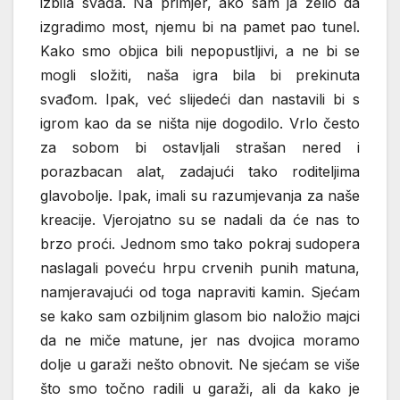
izbila svađa. Na primjer, ako sam ja želio da
izgradimo most, njemu bi na pamet pao tunel.
Kako smo objica bili nepopustljivi, a ne bi se
mogli složiti, naša igra bila bi prekinuta
svađom. Ipak, već slijedeći dan nastavili bi s
igrom kao da se ništa nije dogodilo. Vrlo često
za sobom bi ostavljali strašan nered i
porazbacan alat, zadajući tako roditeljima
glavobolje. Ipak, imali su razumjevanja za naše
kreacije. Vjerojatno su se nadali da će nas to
brzo proći. Jednom smo tako pokraj sudopera
naslagali poveću hrpu crvenih punih matuna,
namjeravajući od toga napraviti kamin. Sjećam
se kako sam ozbiljnim glasom bio naložio majci
da ne miče matune, jer nas dvojica moramo
dolje u garaži nešto obnovit. Ne sjećam se više
što smo točno radili u garaži, ali da kako je