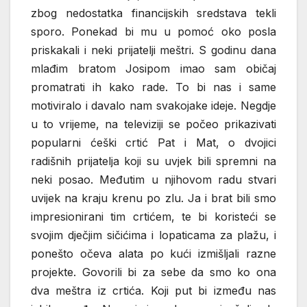
zbog nedostatka financijskih sredstava tekli
sporo. Ponekad bi mu u pomoć oko posla
priskakali i neki prijatelji meštri. S godinu dana
mlađim bratom Josipom imao sam običaj
promatrati ih kako rade. To bi nas i same
motiviralo i davalo nam svakojake ideje. Negdje
u to vrijeme, na televiziji se počeo prikazivati
popularni ćeški crtić Pat i Mat, o dvojici
radišnih prijatelja koji su uvjek bili spremni na
neki posao. Međutim u njihovom radu stvari
uvijek na kraju krenu po zlu. Ja i brat bili smo
impresionirani tim crtićem, te bi koristeći se
svojim dječjim sičićima i lopaticama za plažu, i
ponešto očeva alata po kući izmišljali razne
projekte. Govorili bi za sebe da smo ko ona
dva meštra iz crtića. Koji put bi između nas