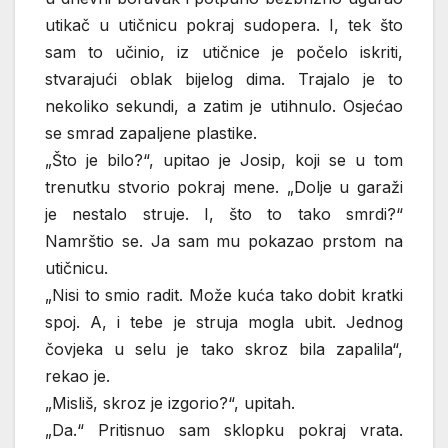
utikač u utičnicu pokraj sudopera. I, tek što
sam to učinio, iz utičnice je počelo iskriti,
stvarajući oblak bijelog dima. Trajalo je to
nekoliko sekundi, a zatim je utihnulo. Osjećao
se smrad zapaljene plastike.
„Što je bilo?“, upitao je Josip, koji se u tom
trenutku stvorio pokraj mene. „Dolje u garaži
je nestalo struje. I, što to tako smrdi?“
Namrštio se. Ja sam mu pokazao prstom na
utičnicu.
„Nisi to smio radit. Može kuća tako dobit kratki
spoj. A, i tebe je struja mogla ubit. Jednog
čovjeka u selu je tako skroz bila zapalila“,
rekao je.
„Misliš, skroz je izgorio?“, upitah.
„Da.“ Pritisnuo sam sklopku pokraj vrata.