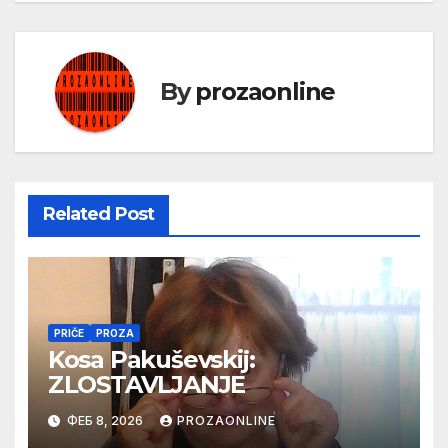
By
prozaonline
Related Post
PRIČE
PROZA
Kosa Pakuševskij:
ZLOSTAVLJANJE
ФЕБ 8, 2026
PROZAONLINE