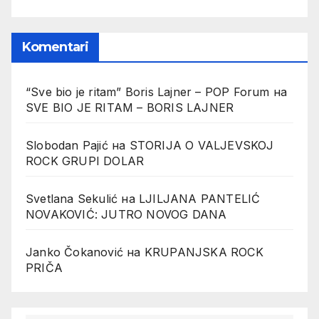
Komentari
“Sve bio je ritam” Boris Lajner – POP Forum
на
SVE BIO JE RITAM – BORIS LAJNER
Slobodan Pajić
на
STORIJA O VALJEVSKOJ
ROCK GRUPI DOLAR
Svetlana Sekulić
на
LJILJANA PANTELIĆ
NOVAKOVIĆ: JUTRO NOVOG DANA
Janko Čokanović
на
KRUPANJSKA ROCK
PRIČA