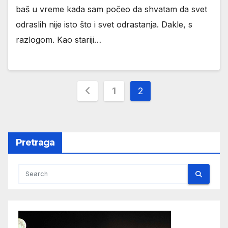
baš u vreme kada sam počeo da shvatam da svet
odraslih nije isto što i svet odrastanja. Dakle, s
razlogom. Kao stariji…
Пагинација
1
2
чланака
Pretraga