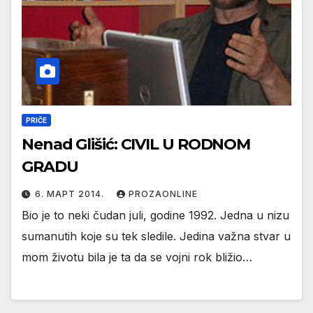
PRIČE
Nenad Glišić: CIVIL U RODNOM
GRADU
6. МАРТ 2014.
PROZAONLINE
Bio je to neki čudan juli, godine 1992. Jedna u nizu
sumanutih koje su tek sledile. Jedina važna stvar u
mom životu bila je ta da se vojni rok bližio…