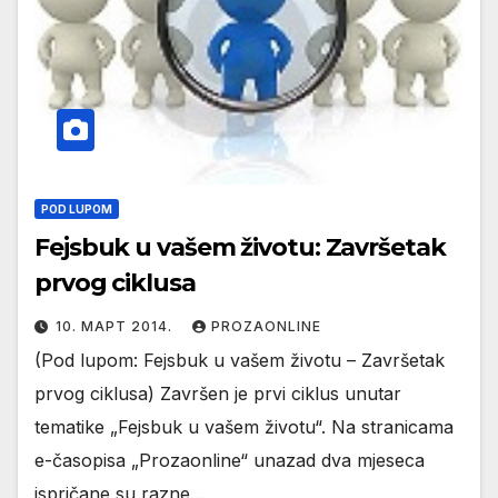
POD LUPOM
Fejsbuk u vašem životu: Završetak
prvog ciklusa
10. МАРТ 2014.
PROZAONLINE
(Pod lupom: Fejsbuk u vašem životu – Završetak
prvog ciklusa) Završen je prvi ciklus unutar
tematike „Fejsbuk u vašem životu“. Na stranicama
e-časopisa „Prozaonline“ unazad dva mjeseca
ispričane su razne…