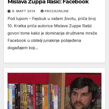
Mislava Zuppa Rašić: Facebook
6. МАРТ 2014.
PROZAONLINE
Pod lupom – Fejsbuk u vašem životu, priča broj
10. Kratka priča autorice Mislave Zuppe Rašić
govori tome kako je dominacija društvene mreže
Facebook u obitelji junakinje pobijeđena
događajem koji…