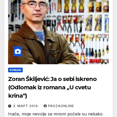
ROMANI
Zoran Škiljević: Ja o sebi iskreno
(Odlomak iz romana „U cvetu
krina“)
3. МАРТ 2014.
PROZAONLINE
Inače, moje nevolje sa mnom počele su nekako