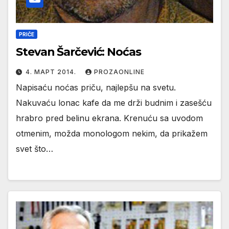
PRIČE
Stevan Šarčević: Noćas
4. МАРТ 2014.
PROZAONLINE
Napisaću noćas priču, najlepšu na svetu.
Nakuvaću lonac kafe da me drži budnim i zasešću
hrabro pred belinu ekrana. Krenuću sa uvodom
otmenim, možda monologom nekim, da prikažem
svet što…