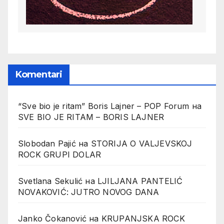
Komentari
“Sve bio je ritam” Boris Lajner – POP Forum
на
SVE BIO JE RITAM – BORIS LAJNER
Slobodan Pajić
на
STORIJA O VALJEVSKOJ
ROCK GRUPI DOLAR
Svetlana Sekulić
на
LJILJANA PANTELIĆ
NOVAKOVIĆ: JUTRO NOVOG DANA
Janko Čokanović
на
KRUPANJSKA ROCK