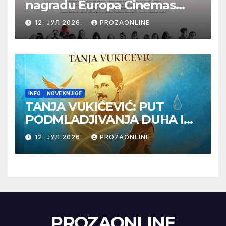
nagradu Europa Cinemas
Label na Filmskom festivalu
12. ЈУЛ 2026.
PROZAONLINE
u Karlovim Varima
INFO
NOVE KNJIGE
TANJA VUKIĆEVIĆ: PUT
PODMLADJIVANJA DUHA I
TELA SA TESLOM
12. ЈУЛ 2026.
PROZAONLINE
PROZAONLINE