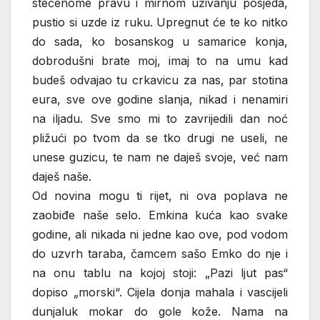
stečenome pravu i mirnom uživanju posjeda,
pustio si uzde iz ruku. Upregnut će te ko nitko
do sada, ko bosanskog u samarice konja,
dobrodušni brate moj, imaj to na umu kad
budeš odvajao tu crkavicu za nas, par stotina
eura, sve ove godine slanja, nikad i nenamiri
na iljadu. Sve smo mi to zavrijedili dan noć
pližući po tvom da se tko drugi ne useli, ne
unese guzicu, te nam ne daješ svoje, već nam
daješ naše.
Od novina mogu ti rijet, ni ova poplava ne
zaobiđe naše selo. Emkina kuća kao svake
godine, ali nikada ni jedne kao ove, pod vodom
do uzvrh taraba, čamcem sašo Emko do nje i
na onu tablu na kojoj stoji: „Pazi ljut pas“
dopiso „morski“. Cijela donja mahala i vascijeli
dunjaluk mokar do gole kože. Nama na