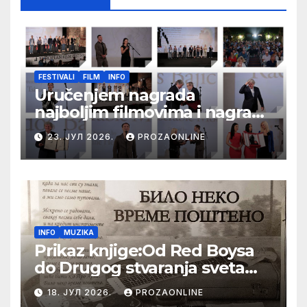
FESTIVALI
FILM
INFO
Uručenjem nagrada
najboljim filmovima i nagrade
„Aleksandar Lifka“ Radošu
23. ЈУЛ 2026.
PROZAONLINE
Bajiću svečano zatvoren 33.
Festival evropskog filma Palić
INFO
MUZIKA
Prikaz knjige:Od Red Boysa
do Drugog stvaranja sveta
(bilo neko vreme pošteno)
18. ЈУЛ 2026.
PROZAONLINE
(autor- Zlatomira Sremca,