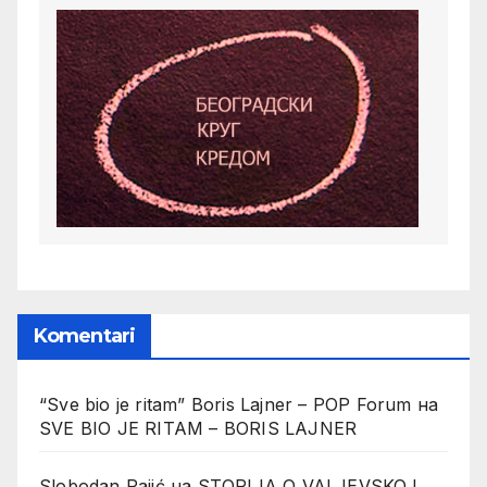
Komentari
“Sve bio je ritam” Boris Lajner – POP Forum
на
SVE BIO JE RITAM – BORIS LAJNER
Slobodan Pajić
на
STORIJA O VALJEVSKOJ