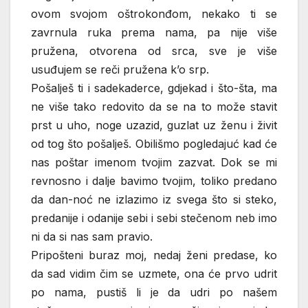
ovom svojom oštrokonđom, nekako ti se
zavrnula ruka prema nama, pa nije više
pružena, otvorena od srca, sve je više
usuđujem se reči pružena k’o srp.
Pošalješ ti i sadekaderce, gdjekad i što-šta, ma
ne više tako redovito da se na to može stavit
prst u uho, noge uzazid, guzlat uz ženu i živit
od tog što pošalješ. Obilišmo pogledajuć kad će
nas poštar imenom tvojim zazvat. Dok se mi
revnosno i dalje bavimo tvojim, toliko predano
da dan-noć ne izlazimo iz svega što si steko,
predanije i odanije sebi i sebi stečenom neb imo
ni da si nas sam pravio.
Pripošteni buraz moj, nedaj ženi predase, ko
da sad vidim čim se uzmete, ona će prvo udrit
po nama, pustiš li je da udri po našem