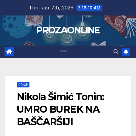
Skip
Пет. авг 7th, 2026
7:16:11 AM
to
content
PROZAONLINE
PRIČE
Nikola Šimić Tonin:
UMRO BUREK NA
BAŠČARŠIJI