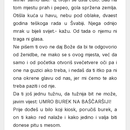
tom mjestu prah i pepeo, gola spržena zemlja.
Otišla kuća u havu, nebu pod oblake, dvaest
godina teškoga rada u Švabiji. Njega odnijo
mrak u bijeli svijet.- kažu. Od tada o njemu ni
traga ni glasa.
Ne pišem ti ovo ne daj Bože da bi te odgovorio
od ženidbe, ne mako se s ovog mjesta, već da
samo i od početka otvoriš svečetvere oči pa i
one na guzici ako treba, i nedaš da ti itko pa ni
ona okrene glavu od nas, jer mi ćemo te ako
treba paziti i od nje.
Da ti još jednu tužnu, da tužnija bit ne može,
javim vijest: UMRO BUREK NA BAŠČARŠIJI!
Prije dođeš u bilo koji kiosk, poručiš burek, a
on ti kako red nalaže i kako jedino i valja biti
donese pitu s mesom.