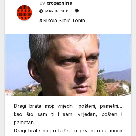
By
prozaonline
МАР 18, 2015
#Nikola Šimić Tonin
Dragi brate moj: vrijedni, pošteni, pametni…
kao što sam ti i sam: vrijedan, pošten i
pametan.
Dragi brate moj u tuđini, u prvom redu moga