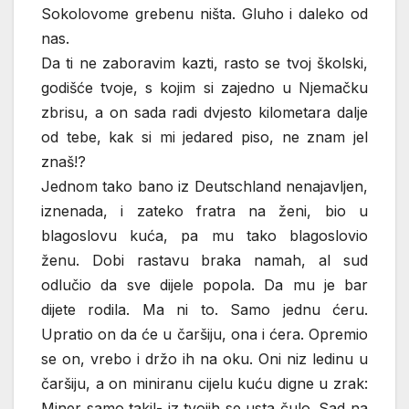
Sokolovome grebenu ništa. Gluho i daleko od
nas.
Da ti ne zaboravim kazti, rasto se tvoj školski,
godišće tvoje, s kojim si zajedno u Njemačku
zbrisu, a on sada radi dvjesto kilometara dalje
od tebe, kak si mi jedared piso, ne znam jel
znaš!?
Jednom tako bano iz Deutschland nenajavljen,
iznenada, i zateko fratra na ženi, bio u
blagoslovu kuća, pa mu tako blagoslovio
ženu. Dobi rastavu braka namah, al sud
odlučio da sve dijele popola. Da mu je bar
dijete rodila. Ma ni to. Samo jednu ćeru.
Upratio on da će u čaršiju, ona i ćera. Opremio
se on, vrebo i držo ih na oku. Oni niz ledinu u
čaršiju, a on miniranu cijelu kuću digne u zrak:
Miner samo taki!- iz tvojih se usta čulo. Sad na