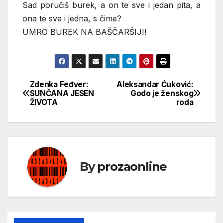
Sad poručiš burek, a on te sve i jedan pita, a
ona te sve i jedna, s čime?
UMRO BUREK NA BAŠČARŠIJI!
Zdenka Feđver:
Aleksandar Ćuković:
Кретање
SUNČANA JESEN
Godo je ženskog
ŽIVOTA
roda
чланка
By
prozaonline