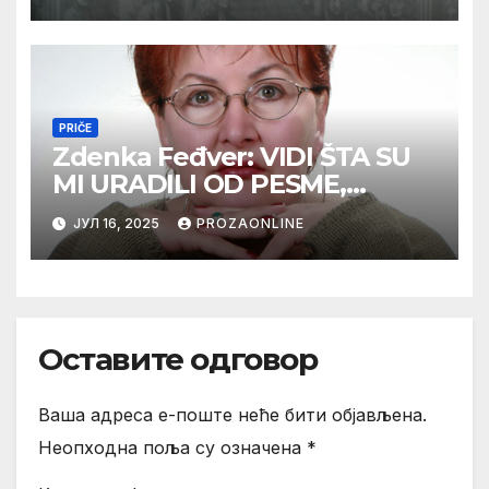
PRIČE
Zdenka Feđver: VIDI ŠTA SU
MI URADILI OD PESME,
MAMA*
ЈУЛ 16, 2025
PROZAONLINE
Оставите одговор
Ваша адреса е-поште неће бити објављена.
Неопходна поља су означена
*