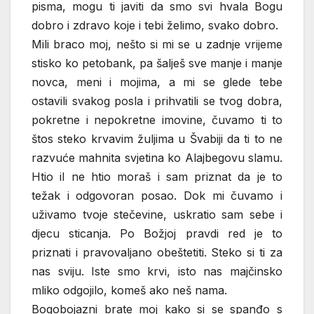
pisma, mogu ti javiti da smo svi hvala Bogu
dobro i zdravo koje i tebi želimo, svako dobro.
Mili braco moj, nešto si mi se u zadnje vrijeme
stisko ko petobank, pa šalješ sve manje i manje
novca, meni i mojima, a mi se glede tebe
ostavili svakog posla i prihvatili se tvog dobra,
pokretne i nepokretne imovine, čuvamo ti to
štos steko krvavim žuljima u Švabiji da ti to ne
razvuće mahnita svjetina ko Alajbegovu slamu.
Htio il ne htio moraš i sam priznat da je to
težak i odgovoran posao. Dok mi čuvamo i
uživamo tvoje stečevine, uskratio sam sebe i
djecu sticanja. Po Božjoj pravdi red je to
priznati i pravovaljano obeštetiti. Steko si ti za
nas sviju. Iste smo krvi, isto nas majčinsko
mliko odgojilo, komeš ako neš nama.
Bogobojazni brate moj kako si se spanđo s