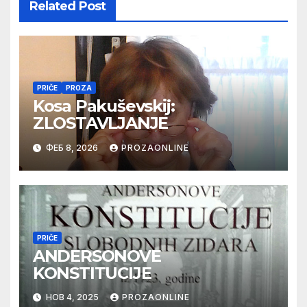
Related Post
PRIČE
PROZA
Kosa Pakuševskij:
ZLOSTAVLJANJE
ФЕБ 8, 2026
PROZAONLINE
PRIČE
ANDERSONOVE
KONSTITUCIJE
НОВ 4, 2025
PROZAONLINE