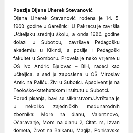
Poezija Dijane Uherek Stevanović
Dijana Uherek Stevanović rođena je 14. 5.
1968. godine u Garešnici U Pakracu je završila
Učiteljsku srednju školu, a onda 1986. godine
dolazi u Suboticu, završava Pedagošku
akademiju u Kikindi, a poslije i Pedagoški
fakultet u Somboru. Provela je neko vrijeme u
OŠ Ivo Andrić Bjelovac – BiH, radeći kao
učiteljica, a sad je zaposlena u OŠ Miroslav
Antić na Paliću. Živi u Subotici. Apsolvent je na
Teološko-katehetskom institutu u Subotici.
Pored pisanja, bavi se slikarstvom.Uvrštena je
u nekoliko zajedničkih međunarodnih
zbornika: More na dlanu, Valentinovo,
Očaravanje, More na dlanu 2, Citat. rs, Izvan
dometa, Život na Balkanu, Magija, Ponišavske