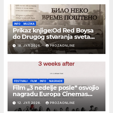
INFO
MUZIKA
Prikaz knjige:Od Red Boysa
do Drugog stvaranja sveta
(bilo neko vreme pošteno)
18. ЈУЛ 2026.
PROZAONLINE
(autor- Zlatomira Sremca,
Botoš 2022. godine,
samizdat)
FESTIVALI
FILM
INFO
NAGRADE
Film „3 nedelje posle“ osvojio
nagradu Europa Cinemas
Label na Filmskom festivalu
12. ЈУЛ 2026.
PROZAONLINE
u Karlovim Varima