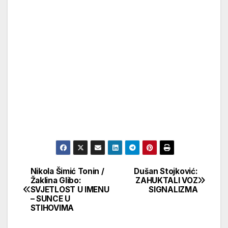
Nikola Šimić Tonin /
Dušan Stojković:
Кретање
Žaklina Glibo:
ZAHUKTALI VOZ
SVJETLOST U IMENU
SIGNALIZMA
чланка
– SUNCE U
STIHOVIMA