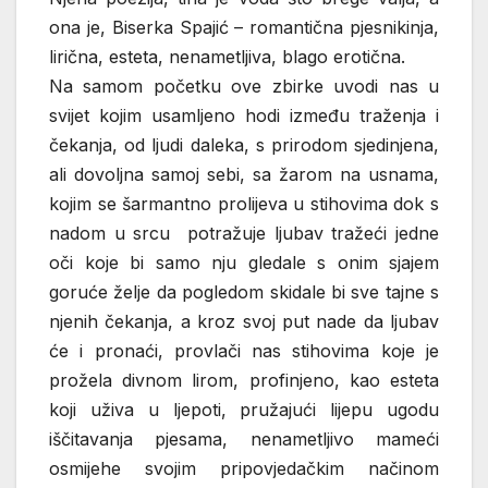
ona je, Biserka Spajić – romantična pjesnikinja,
lirična, esteta, nenametljiva, blago erotična.
Na samom početku ove zbirke uvodi nas u
svijet kojim usamljeno hodi između traženja i
čekanja, od ljudi daleka, s prirodom sjedinjena,
ali dovoljna samoj sebi, sa žarom na usnama,
kojim se šarmantno prolijeva u stihovima dok s
nadom u srcu potražuje ljubav tražeći jedne
oči koje bi samo nju gledale s onim sjajem
goruće želje da pogledom skidale bi sve tajne s
njenih čekanja, a kroz svoj put nade da ljubav
će i pronaći, provlači nas stihovima koje je
prožela divnom lirom, profinjeno, kao esteta
koji uživa u ljepoti, pružajući lijepu ugodu
iščitavanja pjesama, nenametljivo mameći
osmijehe svojim pripovjedačkim načinom