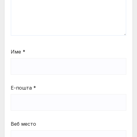
Име
*
Е-пошта
*
Веб место