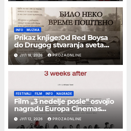
Festival evropskog filma Palić
INFO
MUZIKA
Prikaz knjige:Od Red Boysa
do Drugog stvaranja sveta
(bilo neko vreme pošteno)
ЈУЛ 18, 2026
PROZAONLINE
(autor- Zlatomira Sremca,
Botoš 2022. godine, samizdat)
FESTIVALI
FILM
INFO
NAGRADE
Film „3 nedelje posle“ osvojio
nagradu Europa Cinemas
Label na Filmskom festivalu u
ЈУЛ 12, 2026
PROZAONLINE
Karlovim Varima