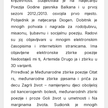
književnosti. Sudjelovala je na natjecanju
Poezija Godine pjesnika Balkana i u prvoj
sezoni 2012./2013. osvojila prvo mjesto.
Pobjednik je natjecanja Diogen. Dobitnik je
mnogih pohvala i nagrada za rodoljubivu,
misaonu, ljubavnu i socijalnu poeziju. Radovi
su joj objavljivani u mnogim elektronskim
časopisima i internetskim stranicama. Ima
objavljene elektronske zbirke poezije
Nedostaješ mi ti, Artemida Drugo ja i zbirku u
3D varijanti.
Priređivač je Međunarodne zbirke poezije Citat
rs, međunarodne zbirke pjesama i priča za
decu Zagrli život – namijenjenu djeci oboljeloj
od kancerogenih bolesti, međunarodnih zbirki
poezije i proze Goli život u umetnosti i Na
marginama života. Sudionik je mnogih