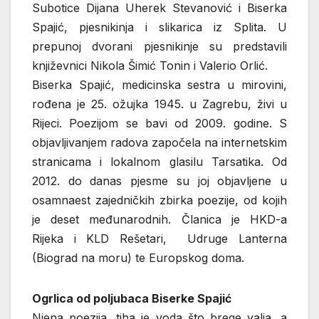
Subotice Dijana Uherek Stevanović i Biserka
Spajić, pjesnikinja i slikarica iz Splita. U
prepunoj dvorani pjesnikinje su predstavili
književnici Nikola Šimić Tonin i Valerio Orlić.
Biserka Spajić, medicinska sestra u mirovini,
rođena je 25. ožujka 1945. u Zagrebu, živi u
Rijeci. Poezijom se bavi od 2009. godine. S
objavljivanjem radova započela na internetskim
stranicama i lokalnom glasilu Tarsatika. Od
2012. do danas pjesme su joj objavljene u
osamnaest zajedničkih zbirka poezije, od kojih
je deset međunarodnih. Članica je HKD-a
Rijeka i KLD Rešetari, Udruge Lanterna
(Biograd na moru) te Europskog doma.
Ogrlica od poljubaca Biserke Spajić
Njena poezija, tiha je voda što brege valja, a