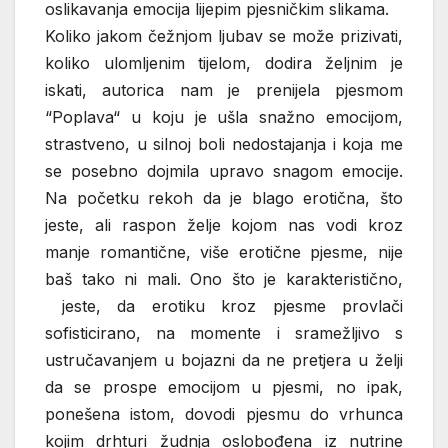
oslikavanja emocija lijepim pjesničkim slikama.
Koliko jakom čežnjom ljubav se može prizivati,
koliko ulomljenim tijelom, dodira željnim je
iskati, autorica nam je prenijela pjesmom
“Poplava“ u koju je ušla snažno emocijom,
strastveno, u silnoj boli nedostajanja i koja me
se posebno dojmila upravo snagom emocije.
Na početku rekoh da je blago erotična, što
jeste, ali raspon želje kojom nas vodi kroz
manje romantične, više erotične pjesme, nije
baš tako ni mali. Ono što je karakteristično,
jeste, da erotiku kroz pjesme provlači
sofisticirano, na momente i sramežljivo s
ustručavanjem u bojazni da ne pretjera u želji
da se prospe emocijom u pjesmi, no ipak,
ponešena istom, dovodi pjesmu do vrhunca
kojim drhturi žudnja oslobođena iz nutrine