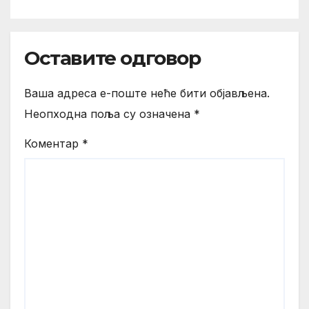
Оставите одговор
Ваша адреса е-поште неће бити објављена.
Неопходна поља су означена
*
Коментар
*