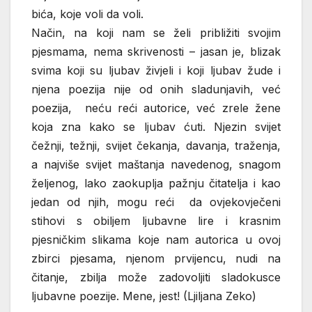
bića, koje voli da voli.
Način, na koji nam se želi približiti svojim
pjesmama, nema skrivenosti – jasan je, blizak
svima koji su ljubav živjeli i koji ljubav žude i
njena poezija nije od onih sladunjavih, već
poezija, neću reći autorice, već zrele žene
koja zna kako se ljubav ćuti. Njezin svijet
čežnji, težnji, svijet čekanja, davanja, traženja,
a najviše svijet maštanja navedenog, snagom
željenog, lako zaokuplja pažnju čitatelja i kao
jedan od njih, mogu reći da ovjekovječeni
stihovi s obiljem ljubavne lire i krasnim
pjesničkim slikama koje nam autorica u ovoj
zbirci pjesama, njenom prvijencu, nudi na
čitanje, zbilja može zadovoljiti sladokusce
ljubavne poezije. Mene, jest! (Ljiljana Zeko)