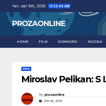
Skip
Чет. авг 6th, 2026
12:52:45 AM
to
content
PROZAONLINE
HOME
FILM
KONKURSI
MUZIKA
PRIČE
Miroslav Pelikan: S 
By
prozaonline
ЈУН 30, 2015