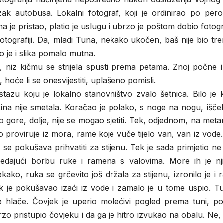
k autobusa. Lokalni fotograf, koji je ordinirao po pero
je pristao, platio je uslugu i ubrzo je poštom dobio fotogra
otografiji. Da, mladi Tuna, nekako ukočen, baš nije bio tr
to je i slika pomalo mutna.
 niz kičmu se strijela spusti prema petama. Znoj počne iz
hoće li se onesvijestiti, uplašeno pomisli.
tazu koju je lokalno stanovništvo zvalo šetnica. Bilo je 
ina nije smetala. Koračao je polako, s noge na nogu, išče
 gore, dolje, nije se mogao sjetiti. Tek, odjednom, na meta
 proviruje iz mora, rame koje vuče tijelo van, van iz vode
e pokušava prihvatiti za stijenu. Tek je sada primjetio n
 gledajući borbu ruke i ramena s valovima. More ih je nji
kako, ruka se grčevito još držala za stijenu, izronilo je i 
k je pokušavao izaći iz vode i zamalo je u tome uspio. Tu
 hlače. Čovjek je uperio molećivi pogled prema tuni, po
rzo pristupio čovjeku i da ga je hitro izvukao na obalu. Ne