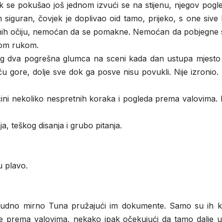
k se pokušao još jednom izvući se na stijenu, njegov pogl
siguran, čovjek je doplivao oid tamo, prijeko, s one sive h
enih očiju, nemoćan da se pomakne. Nemoćan da pobjegne 
nom rukom.
alog dva pogrešna glumca na sceni kada dan ustupa mjesto 
iču gore, dolje sve dok ga posve nisu povukli. Nije izronio
ni nekoliko nespretnih koraka i pogleda prema valovima. N
, teškog disanja i grubo pitanja.
u plavo.
čudno mirno Tuna pružajući im dokumente. Samo su ih k
ene prema valovima, nekako ipak očekujući da tamo dalje u