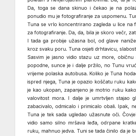
Da, toga se dana skinuo i čekao je na polaza
ponudio mu je fotografiranje za uspomenu. Tuna 
Tuna se vrlo koncentrirano zagleda u lice na f
za fotografiranje. Da, da, bila je skoro večr, za
I tada ga probije užasna bol, od glave naniže,
kroz svaku poru. Tuna osjeti drhtavicu, slabost, 
Sasvim je jasno vidio stazu uz more, običnu s
popodne, sunce je i dalje pržilo, no Tunu vruć
vrijeme polaska autobusa. Koliko je Tuna hodao
ispred njega, Tuna je opazio koščatu ruku kako
je kao ukopan, zapanjeno je motrio ruku kako s
valovitost mora. I dalje je umrtvljen stajao
zabacivalo, odmicalo i primicalo obali. Ipak, ne
Tuna je tek sada ugledao užasnute oči. Čovje
vidio samo silno mršava leđa, odrpane kratke
ruku, mahnuo jedva. Tuni se tada činilo da je b