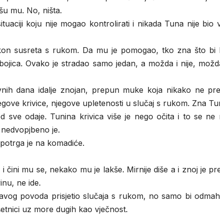
šu mu. No, ništa.
uaciji koju nije mogao kontrolirati i nikada Tuna nije bio 
nakon susreta s rukom. Da mu je pomogao, tko zna što bi b
 obojica. Ovako je stradao samo jedan, a možda i nije, možd
davnih dana idalje znojan, prepun muke koja nikako ne pre
njegove krivice, njegove upletenosti u slučaj s rukom. Zna T
led sve odaje. Tunina krivica više je nego očita i to se n
m nedvopjbeno je.
i potrga je na komadiće.
i čini mu se, nekako mu je lakše. Mirnije diše a i znoj je pr
inu, ne ide.
pravog povoda prisjetio slučaja s rukom, no samo bi odmah
šetnici uz more dugih kao vječnost.