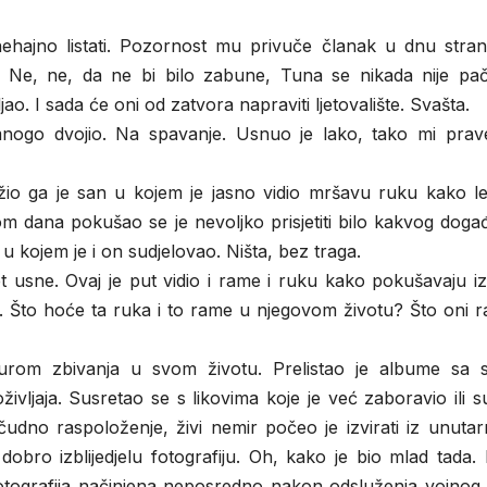
hajno listati. Pozornost mu privuče članak u dnu stran
ije. Ne, ne, da ne bi bilo zabune, Tuna se nikada nije pa
jao. I sada će oni od zatvora napraviti ljetovalište. Svašta.
mnogo dvojio. Na spavanje. Usnuo je lako, tako mi prave
ražio ga je san u kojem je jasno vidio mršavu ruku kako l
m dana pokušao se je nevoljko prisjetiti bilo kakvog doga
 kojem je i on sudjelovao. Ništa, bez traga.
 usne. Ovaj je put vidio i rame i ruku kako pokušavaju iz
ut. Što hoće ta ruka i to rame u njegovom životu? Što oni 
urom zbivanja u svom životu. Prelistao je albume sa s
življaja. Susretao se s likovima koje je već zaboravio ili 
čudno raspoloženje, živi nemir počeo je izvirati iz unutarn
obro izblijedjelu fotografiju. Oh, kako je bio mlad tada.
fotografija načinjena neposredno nakon odsluženja vojnog 