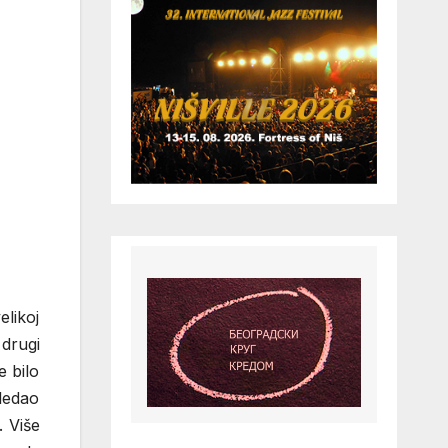
likoj
drugi
e bilo
gledao
. Više