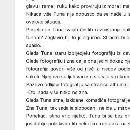
glavu i rame i ruku kako proviruju iz mora i ma
Nikada više Tuna nije dopustio da se nađe u sit
ovakvoj situaciji.
Prisjetio se Tuna svojih čestih razmišljanja 
tunom? Zaglavio bi, to je sigurno. Stradali bi
spasio.
Gleda Tuna staru izblijedjelu fotografiju iz 
Gleda fotografiju i zna da je ona jedini dokaz 
fotografija govori više od riječi a njegov pog
sakriti. Njegovo sudjelovanje u slučaju s ruko
Pažljivo odlijepi fotografiju sa stranice albuma 
-Eto, sada više nitko ne zna.
Gleda Tuna sitne, iskidane komadiće fotografije 
Zna Tuna, tek sada je slobodan i ne ide u mirov
Ponekad, istina vrlo rijetko, Tuna bi se bez 
još dublje potiskivao tih nekoliko trenutaka na 