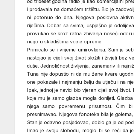
od trideset godina radio je kao komercijalni pr
i prodavala na domaćem tržištu. Bio je zadovolja
ni potonuo do dna. Njegova poslovna aktivnos
riječima. Dobar sa svima, uspješno je odolijevao
provukao se kroz ratna zbivanja noseći odoru i 
nego u skladištima vojne opreme.
Primicalo se i vrijeme umirovljenja. Sam je s
nastojao je cijeli svoj život složiti i živjeti be
duše. Jednoličnost življenja, zanemariv ili najniž
Tuna nije dopustio ni da mu žene kvare ugodnu
one pokazale i najmanju želju da utječu i na nj
Ipak, jednoj je navici bio vjeran cijeli svoj ži
koje mu je samo glazba mogla donijeti. Glazba
njega samo povremenu prisutnost. Čim bi 
presnimavao. Njegova fonoteka bila je golema
Stan je odavno posjedovao, dobio ga je od podu
Imao je svoju slobodu, moglo bi se reći da je 