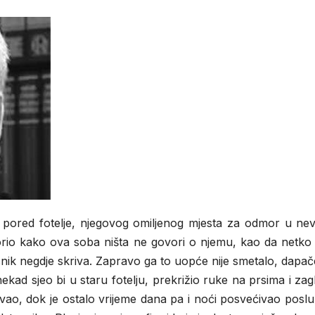
ored fotelje, njegovog omiljenog mjesta za odmor u neve
orio kako ova soba ništa ne govori o njemu, kao da netko 
nik negdje skriva. Zapravo ga to uopće nije smetalo, dapač
nekad sjeo bi u staru fotelju, prekrižio ruke na prsima i za
ao, dok je ostalo vrijeme dana pa i noći posvećivao poslu