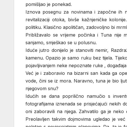
pomišljao je ponekad.
Iznova posegnu za novinama i započne ih ne
revitalizaciji otoka, bivše kažnjeničke kolon
politiku. Klasično apolitičan, zadovoljno bi mrml
Približavalo se vrijeme počinka i Tuna nije 
sanjamo, smješkao se u polusnu.
Iduće jutro donijelo je stanoviti nemir, Razd
kamenu. Opazio je samo ruku bez tijela. Tijeko
pojavljivanjem neke nepoznate ruke , događaja u
Već je i zaboravio na bizarni san kada ga opet
vode, čini se iz mora. Naravno, tuna je bio lj
njegovom snu?
Idućih se dana poprilično namučio s invent
fotografijama iznenada se prisjećajući nekih do
oni zaboravili na njega. Zahvatilo ga je neko 
Preolavljen takvim dojmovima ugledao je već d
poletan s nevjerojatnim planovima. Da, ta je 