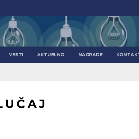
VESTI
AKTUELNO
NAGRADE
KONTAK
L U Č A J