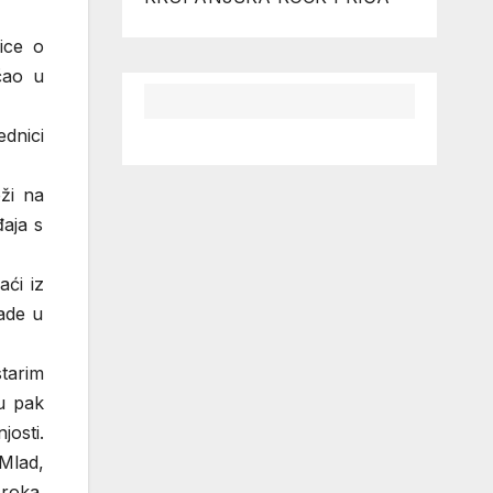
ice o
čao u
dnici
eži na
đaja s
aći iz
rade u
tarim
su pak
josti.
 Mlad,
roka.