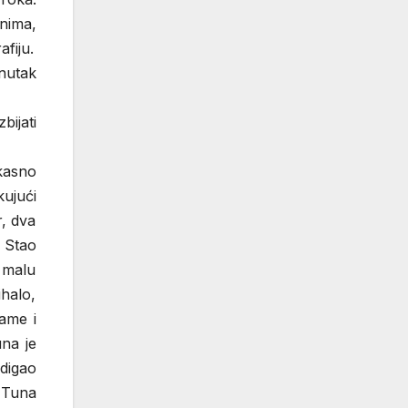
nima,
fiju.
enutak
bijati
kasno
kujući
r, dva
. Stao
e malu
halo,
rame i
na je
digao
, Tuna