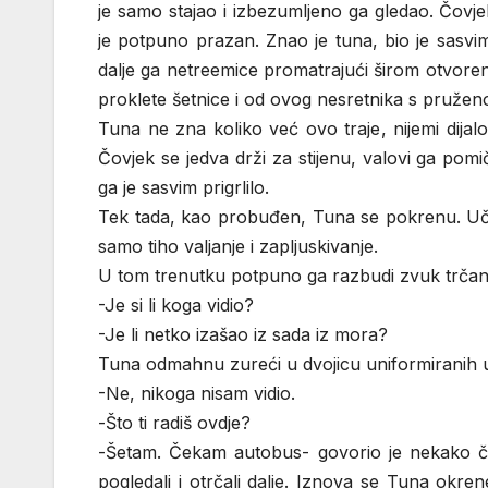
je samo stajao i izbezumljeno ga gledao. Čovje
je potpuno prazan. Znao je tuna, bio je sasvim 
dalje ga netreemice promatrajući širom otvor
proklete šetnice i od ovog nesretnika s pruže
Tuna ne zna koliko već ovo traje, nijemi dij
Čovjek se jedva drži za stijenu, valovi ga pom
ga je sasvim prigrlilo.
Tek tada, kao probuđen, Tuna se pokrenu. Uči
samo tiho valjanje i zapljuskivanje.
U tom trenutku potpuno ga razbudi zvuk trčanja
-Je si li koga vidio?
-Je li netko izašao iz sada iz mora?
Tuna odmahnu zureći u dvojicu uniformiranih 
-Ne, nikoga nisam vidio.
-Što ti radiš ovdje?
-Šetam. Čekam autobus- govorio je nekako 
pogledali i otrčali dalje. Iznova se Tuna okr