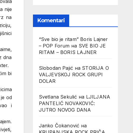
povala
a nije
rz na
Komentari
iciju,
išnici
“Sve bio je ritam” Boris Lajner
– POP Forum
на
SVE BIO JE
aime,
RITAM – BORIS LAJNER
iz dna
kter.
Slobodan Pajić
на
STORIJA O
čim bi
VALJEVSKOJ ROCK GRUPI
DOLAR
žicima
Svetlana Sekulić
на
LJILJANA
 je od
PANTELIĆ NOVAKOVIĆ:
vao i
JUTRO NOVOG DANA
tajem.
Janko Čokanović
на
vjeti,
KRUPANJSKA ROCK PRIČA