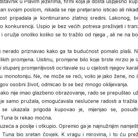
edstavnik u Plavim jezerima, firmi koja je dosta uspješno ku
n svojim poslom, nikada se nije pretjerano isticao ali nikad
t pripadala je kontinuirano zlatnoj sredini. Lakonog, b
 konkurenciji. Uspio je bez većih potresa preživjeti i tranz
oružje onoliko koliko se to tražilo od njega , ali ne na boj
ebi nerado priznavao kako ga ta budućnost pomalo plaši. N
z velikih promjena. Uistinu, promjene bilo koje brste mrzio je 
i stupanj promjenljivosti ocrtavale su u cijelosti njegov kara
 monotoniju. Ne, ne može se reći, volio je jako žene, no 
egov osobni život, odmicao bi se bez mnogo oklijevanja.
vot. Iako nije imao glazbeno obrazovanje, rado se prepuštao u
 je samo pružala, omogućavala neslućene radosti a tražila
se ukazala prigoda kupovao je, mijenjao se, posuđi
, Tuna bi rekao moćna.
zeća a poslije i otkupio. Opremio ga je najnužnijim namješ
Tuna bio sretan čovjek. K vragu i mirovina, i to ću preži