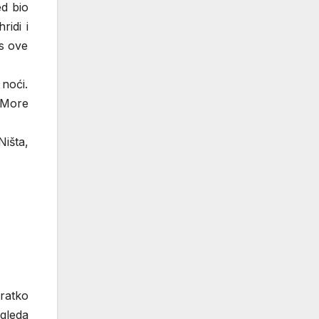
ed bio
ridi i
s ove
noći.
. More
išta,
ratko
gleda