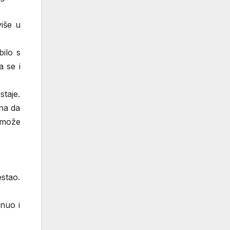
više u
ilo s
a se i
staje.
una da
e može
estao.
nuo i