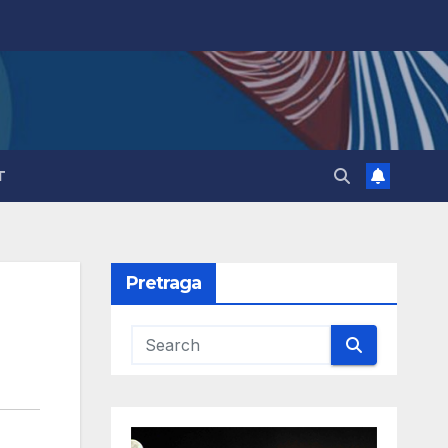
T
Pretraga