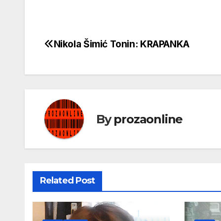
Nikola Šimić Tonin: KRAPANKA
Кретање
чланка
By
prozaonline
Related Post