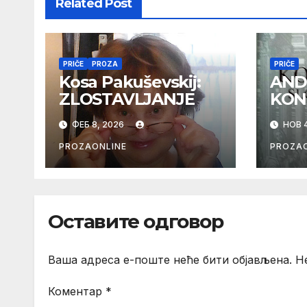
Related Post
PRIČE
PROZA
PRIČE
Kosa Pakuševskij:
AND
ZLOSTAVLJANJE
KON
ФЕБ 8, 2026
НОВ 4
PROZAONLINE
PROZAO
Оставите одговор
Ваша адреса е-поште неће бити објављена.
Н
Коментар
*