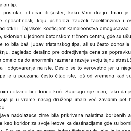
lan tip.
o postolar, obućar ili šuster, kako Vam drago. Imao je 
 sposobnosti, koju psiholozi zauzeti faceliftinzima i os
sad otkrili. Taj visoki koeficijent kameleonstva omogućavao
ne, sklonjen u jednom betonskom tržnom centru, gde se ušu
e to bila baš ljubav tristanskog tipa, ali su često donosile
nju, zagledao detaljno pre odredjivanja cene za popravku 
 ga omelo da do enormnih razmera razvije svoju tajnu strast.
asa i odgovaranje na iste. Desilo se to verovatno jer u nj
pa je u pauzama često čitao iste, još od vremena kad su
tnim uokvirio bi i doneo kući. Suprugu nije imao, tako da j
koja je u vreme našeg druženja imala već zavidnih pet hi
du.
njava nadolazeće zime bila prikrivena naletima borbenih a
stile kao koridor za svoje letove ka destinacijama gde su b