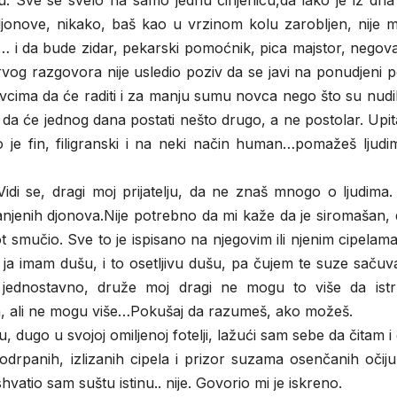
ču. Sve se svelo na samo jednu činjenicu,da iako je iz dn
djonove, nikako, baš kao u vrzinom kolu zarobljen, nije 
 i da bude zidar, pekarski pomoćnik, pica majstor, negova
vog razgovora nije usledio poziv da se javi na ponudjeni 
ima da će raditi i za manju sumu novca nego što su nudili,
o da će jednog dana postati nešto drugo, a ne postolar. Upi
ao je fin, filigranski i na neki način human…pomažeš ljud
di se, dragi moj prijatelju, da ne znaš mnogo o ljudima.
anjenih djonova.Nije potrebno da mi kaže da je siromašan,
smučio. Sve to je ispisano na njegovim ili njenim cipelam
 ja imam dušu, i to osetljivu dušu, pa čujem te suze saču
I jednostavno, druže moj dragi ne mogu to više da ist
in, ali ne mogu više…Pokušaj da razumeš, ako možeš.
ugo u svojoj omiljenoj fotelji, lažući sam sebe da čitam i
h odrpanih, izlizanih cipela i prizor suzama osenčanih oči
vatio sam suštu istinu.. nije. Govorio mi je iskreno.