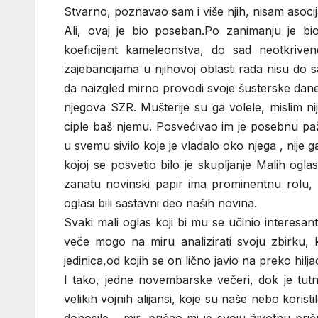
Stvarno, poznavao sam i više njih, nisam asocija
Ali, ovaj je bio poseban.Po zanimanju je bi
koeficijent kameleonstva, do sad neotkrivene
zajebancijama u njihovoj oblasti rada nisu do 
da naizgled mirno provodi svoje šusterske da
njegova SZR. Mušterije su ga volele, mislim nij
ciple baš njemu. Posvećivao im je posebnu paž
u svemu sivilo koje je vladalo oko njega , nije
kojoj se posvetio bilo je skupljanje Malih ogl
zanatu novinski papir ima prominentnu rolu, 
oglasi bili sastavni deo naših novina.
Svaki mali oglas koji bi mu se učinio interesan
veče mogo na miru analizirati svoju zbirku, 
jedinica,od kojih se on lično javio na preko hilja
I tako, jedne novembarske večeri, dok je tut
velikih vojnih alijansi, koje su naše nebo kori