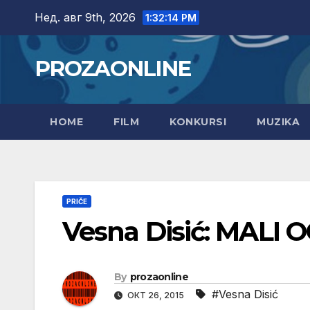
Skip
Нед. авг 9th, 2026
1:32:15 PM
to
content
PROZAONLINE
HOME
FILM
KONKURSI
MUZIKA
PRIČE
Vesna Disić: MALI 
By
prozaonline
#Vesna Disić
ОКТ 26, 2015