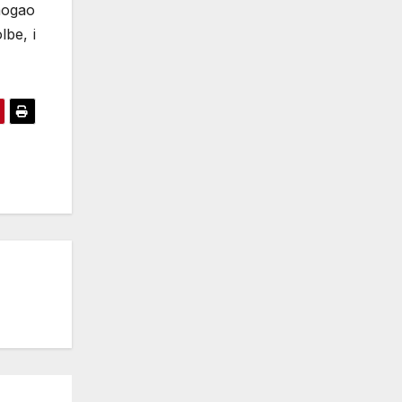
mogao
lbe, i