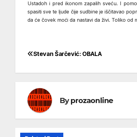
Ustadoh i pred ikonom zapalih sveću. I pomol
spasiti sve te ljude čije sudbine je iščitavao p
da će čovek moći da nastavi da živi. Toliko o
Stevan Šarčević: OBALA
Кретање
чланка
By
prozaonline