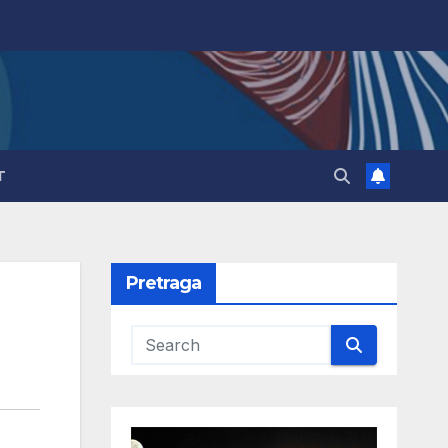
T
Pretraga