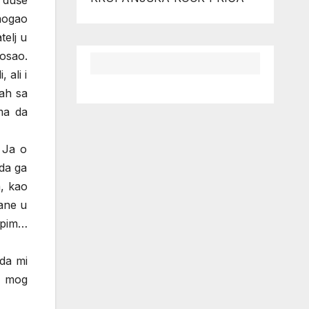
a duše
mogao
telj u
posao.
 ali i
tah sa
ima da
 Ja o
 da ga
a, kao
vane u
rpim…
 da mi
ju mog