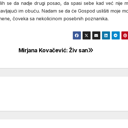
ih se da nadje drugi posao, da spasi sebe kad već nije 
opravljajući im obuću. Nadam se da će Gospod uslišiti moje mo
d mene, čoveka sa nekolicinom posebnih poznanika.
Mirjana Kovačević: Živ san