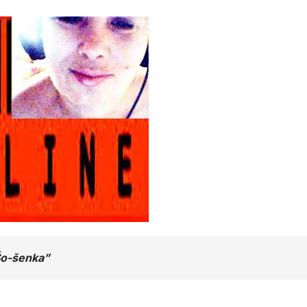
Šo-šenka”