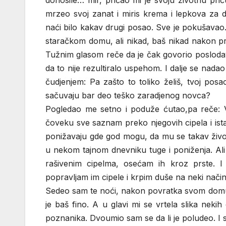
donosile… mir, pričao mi je svoju životnu pri
mrzeo svoj zanat i miris krema i lepkova za 
naći bilo kakav drugi posao. Sve je pokušavao…
staračkom domu, ali nikad, baš nikad nakon pr
Tužnim glasom reče da je čak govorio poslodavc
da to nije rezultiralo uspehom. I dalje se nada
čudjenjem: Pa zašto to toliko želiš, tvoj pos
sačuvaju bar deo teško zaradjenog novca?
Pogledao me setno i poduže ćutao,pa reče: Vi
čoveku sve saznam preko njegovih cipela i ist
ponižavaju gde god mogu, da mu se takav život 
u nekom tajnom dnevniku tuge i poniženja. Ali
rašivenim cipelma, osećam ih kroz prste. 
popravljam im cipele i krpim duše na neki nač
Sedeo sam te noći, nakon povratka svom domu, d
je baš fino. A u glavi mi se vrtela slika neki
poznanika. Dvoumio sam se da li je poludeo. I sh