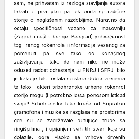
sam, ne prihvatam iz razloga stavljanja autora
takvih u prvi plan pa tek onda sporadične
storije o naglašenim razdobljima. Naravno da
ostaju specifičnosti vezane za masovniju
(Zagreb i nešto docnije Beograd) prihvaćenost
tog ranog rokenrola i informacija vezanog za
pomenuti pa sve tako do konačnog
zaživljavanja, tako da nam niko ne može
oduzeti radost odrastanja u FNRJ i SFRJ, bilo
je kako je bilo, ostala su stara dobra vremena
te tako i akteri srbobranske urbane rokenrol
storije mogu (i potrebno je)sa ponosom isticati
svoju!! Srbobranska tako kreće od Suprafon
gramofona i muzike sa razglasa na prostorima
gde su se zadržavale putujuće trupe sa
ringišpilima , i upijanjem svih tih stvari koje su
dolazile, gore visoko sa vrhova drvenih