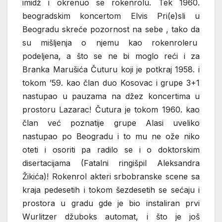
imidž i okrenuo se rokenrolu. Tek 1960.
beogradskim koncertom Elvis Pri(e)sli u
Beogradu skreće pozornost na sebe , tako da
su mišljenja o njemu kao rokenroleru
podeljena, a što se ne bi moglo reći i za
Branka Marušića Čuturu koji je potkraj 1958. i
tokom ’59. kao član duo Kosovac i grupe 3+1
nastupao u pauzama na džez koncertima u
prostoru Lazarac! Čutura je tokom 1960. kao
član već poznatije grupe Alasi uveliko
nastupao po Beogradu i to mu ne ože niko
oteti i osoriti pa radilo se i o doktorskim
disertacijama (Fatalni ringišpil Aleksandra
Žikića)! Rokenrol akteri srbobranske scene sa
kraja pedesetih i tokom šezdesetih se sećaju i
prostora u gradu gde je bio instaliran prvi
Wurlitzer džuboks automat, i što je još