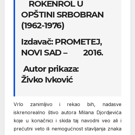
ROKENROL U
OPŠTINI SRBOBRAN
(1962-1976)
Izdavač: PROMETEJ,
NOVI SAD – 2016.
Autor prikaza:
Živko Ivković
Vrlo zanimljivo i rekao bih, nadasve
iskrenorealno štivo autora Milana Djordjevića
koje u konačnici i skida taj navodni veo ali i
prećutni veto ili nemogućnost stavljanja znaka