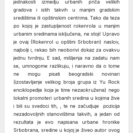
jednakosti izmedju urbanih priča velikih
gradova i istih takvih u manjim gradskim
središtima ili opštinskim centrima. Tako da teza
po kojoj je zastupljenost rokenrola u manjim
urbanim sredinama isključena, ne stoji! Upravo
je ovaj (Rokenrol u opštini Srbobran) naslov,
najbolji i, rekao bih neoborivi dokaz za ovakvu
jednu tvrdnju. E sad, mišljenja na zadatu nam
se, umnogome razlikuju, i naravno da o tome
ne mogu pisati beogradski novinari
(izostavljanje velikog broja grupa iz Yu Rock
enciklopedije koja je time nezaokružena) nego
lokalni promoteri urbanih sredina u kojima žive
i bili su svedoci tih, , te ne začudjuje pozicija
nezadovoljnih stanovištima takvih, a jedan od
rezultata je evo napisana urbane hronike
Srbobrana, sredine u kojoj je živeo autor ovog