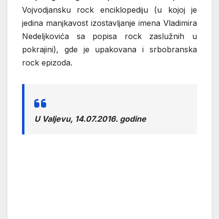
Vojvodjansku rock enciklopediju (u kojoj je
jedina manjkavost izostavljanje imena Vladimira
Nedeljkovića sa popisa rock zaslužnih u
pokrajini), gde je upakovana i srbobranska
rock epizoda.
U Valjevu, 14.07.2016. godine