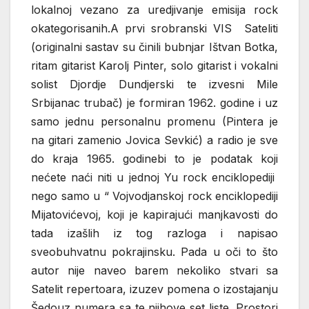
lokalnoj vezano za uredjivanje emisija rock
okategorisanih.A prvi srobranski VIS Sateliti
(originalni sastav su činili bubnjar Ištvan Botka,
ritam gitarist Karolj Pinter, solo gitarist i vokalni
solist Djordje Dundjerski te izvesni Mile
Srbijanac trubač) je formiran 1962. godine i uz
samo jednu personalnu promenu (Pintera je
na gitari zamenio Jovica Sevkić) a radio je sve
do kraja 1965. godinebi to je podatak koji
nećete naći niti u jednoj Yu rock enciklopediji
nego samo u “ Vojvodjanskoj rock enciklopediji
Mijatovićevoj, koji je kapirajući manjkavosti do
tada izašlih iz tog razloga i napisao
sveobuhvatnu pokrajinsku. Pada u oči to što
autor nije naveo barem nekoliko stvari sa
Satelit repertoara, izuzev pomena o izostajanju
Šedouz numera sa te njihove set liste. Prostori