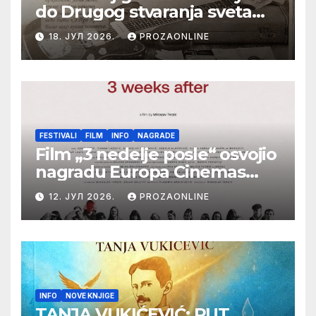
do Drugog stvaranja sveta
(bilo neko vreme pošteno)
18. ЈУЛ 2026.
PROZAONLINE
(autor- Zlatomira Sremca,
Botoš 2022. godine,
samizdat)
FESTIVALI
FILM
INFO
NAGRADE
Film „3 nedelje posle“ osvojio
nagradu Europa Cinemas
Label na Filmskom festivalu
12. ЈУЛ 2026.
PROZAONLINE
u Karlovim Varima
INFO
NOVE KNJIGE
TANJA VUKIĆEVIĆ: PUT