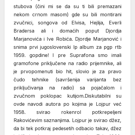
stubova (čini mi se da su ti bili premazani
nekom crnom masom) gde su bili montirani
zvučnici, songova od Elvisa, Hejlija, Everli
Bradersa ali i domaćih poput Djordja
Marjanovića i Ive Robića. Djordje Marjanović i
snima prvi jugoslovenski lp album za pgp rtb
1959. gopdine! I pre Suprafona smo imali
gramofone priključene na radio prijemnike, ali
je prvopomenuti bio hit, slovio je za pravo
čudo tehnike (savršenija varijanta bez
priključivanja na radio) sa pojačalom i
zvučnom poklopac kutijom.Diskutabilni su
ovde navodi autora po kojima je Lojpur već
1958. svirao rokenrol potkrepeljeni
Rakovićevim saznanjima. Lojpur je svirao džez,
da bi tek potkraj pedesetih odbacio takav, džez