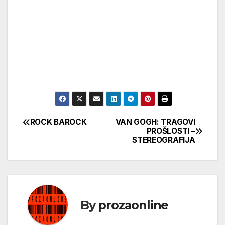
ROCK BAROCK
VAN GOGH: TRAGOVI
Кретање
PROŠLOSTI –
STEREOGRAFIJA
чланка
By
prozaonline