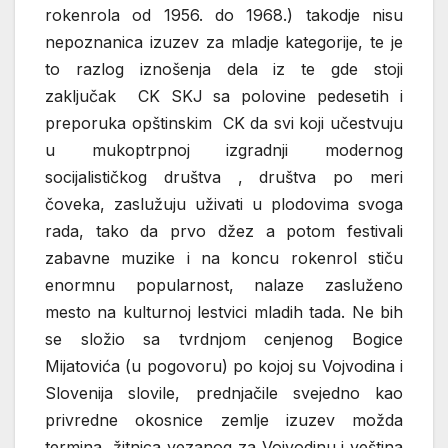
rokenrola od 1956. do 1968.) takodje nisu
nepoznanica izuzev za mladje kategorije, te je
to razlog iznošenja dela iz te gde stoji
zaključak CK SKJ sa polovine pedesetih i
preporuka opštinskim CK da svi koji učestvuju
u mukoptrpnoj izgradnji modernog
socijalističkog društva , društva po meri
čoveka, zaslužuju uživati u plodovima svoga
rada, tako da prvo džez a potom festivali
zabavne muzike i na koncu rokenrol stiču
enormnu popularnost, nalaze zasluženo
mesto na kulturnoj lestvici mladih tada. Ne bih
se složio sa tvrdnjom cenjenog Bogice
Mijatovića (u pogovoru) po kojoj su Vojvodina i
Slovenija slovile, prednjačile svejedno kao
privredne okosnice zemlje izuzev možda
termina žitnica vezanog za Vojvodinu i veština