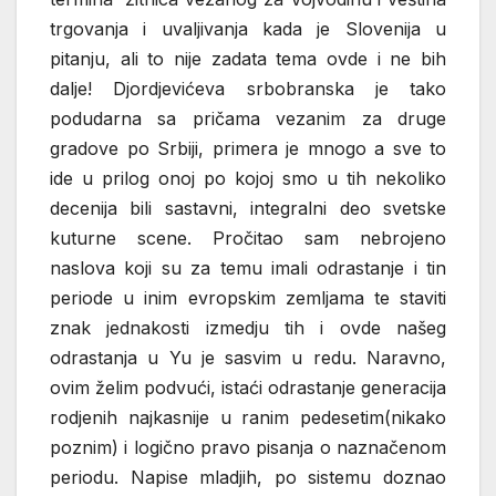
trgovanja i uvaljivanja kada je Slovenija u
pitanju, ali to nije zadata tema ovde i ne bih
dalje! Djordjevićeva srbobranska je tako
podudarna sa pričama vezanim za druge
gradove po Srbiji, primera je mnogo a sve to
ide u prilog onoj po kojoj smo u tih nekoliko
decenija bili sastavni, integralni deo svetske
kuturne scene. Pročitao sam nebrojeno
naslova koji su za temu imali odrastanje i tin
periode u inim evropskim zemljama te staviti
znak jednakosti izmedju tih i ovde našeg
odrastanja u Yu je sasvim u redu. Naravno,
ovim želim podvući, istaći odrastanje generacija
rodjenih najkasnije u ranim pedesetim(nikako
poznim) i logično pravo pisanja o naznačenom
periodu. Napise mladjih, po sistemu doznao