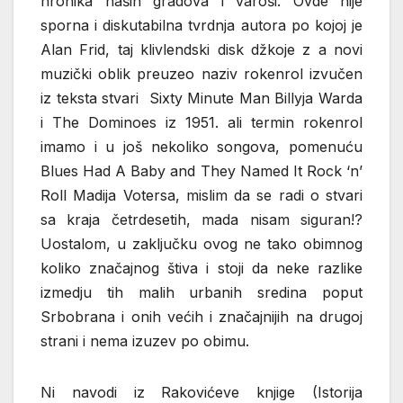
hronika naših gradova i varoši. Ovde nije
sporna i diskutabilna tvrdnja autora po kojoj je
Alan Frid, taj klivlendski disk džkoje z a novi
muzički oblik preuzeo naziv rokenrol izvučen
iz teksta stvari Sixty Minute Man Billyja Warda
i The Dominoes iz 1951. ali termin rokenrol
imamo i u još nekoliko songova, pomenuću
Blues Had A Baby and They Named It Rock ‘n’
Roll Madija Votersa, mislim da se radi o stvari
sa kraja četrdesetih, mada nisam siguran!?
Uostalom, u zaključku ovog ne tako obimnog
koliko značajnog štiva i stoji da neke razlike
izmedju tih malih urbanih sredina poput
Srbobrana i onih većih i značajnijih na drugoj
strani i nema izuzev po obimu.
Ni navodi iz Rakovićeve knjige (Istorija