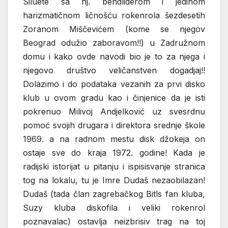
Siluete sa nj. bendliderom i jedinom
harizmatičnom ličnošću rokenrola šezdesetih
Zoranom Miščevićem (kome se njegov
Beograd odužio zaboravom!!) u Zadružnom
domu i kako ovde navodi bio je to za njega i
njegovo društvo veličanstven dogadjaj!!
Dolazimo i do podataka vezanih za prvi disko
klub u ovom gradu kao i činjenice da je isti
pokrenuo Milivoj Andjelković uz svesrdnu
pomoć svojih drugara i direktora srednje škole
1969. a na radnom mestu disk džokeja on
ostaje sve do kraja 1972. godine! Kada je
radijski istorijat u pitanju i ispisisvanje stranica
tog na lokalu, tu je Imre Dudaš nezaobilazan!
Dudaš (tada član zagrebačkog Bitls fan kluba,
Suzy kluba diskofila i veliki rokenrol
poznavalac) ostavlja neizbrisiv trag na toj