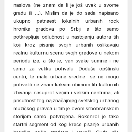
naslova (ne znam da li je još uvek u svome
gradu ili …). Mislim da je do sada napisano
ukupno petnaest lokalnih urbanih rock
hronika gradova po Srbiji a što samo
potkrepljuje odlučnost u nastojanju autora tih
koji kroz pisanje svojih urbanih oslikavaju
realnu kulturnu scenu svojh gradova u nekom
periodu iza, a što je, van svake sumnje i ne
samo za veliku pohvalu. Doduše opštinski
centri, te male urbane sredine se ne mogu
pohvaliti ne znam kakvim obimom tih kulturnih
zbivanja nasuprot većim i velikim centrima, ali
prisutnost tog najznačajnijeg svetskog urbanog
muzičkog pravca u tim je ovom srbobranskom
storijom samo potvrdjena. Rokenrol je tako
startni segment od kog kreće pisanje urbanih