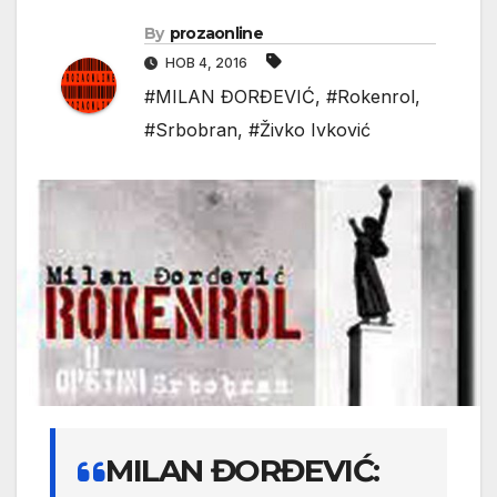
By
prozaonline
НОВ 4, 2016
#MILAN ĐORĐEVIĆ
,
#Rokenrol
,
#Srbobran
,
#Živko Ivković
MILAN ĐORĐEVIĆ: