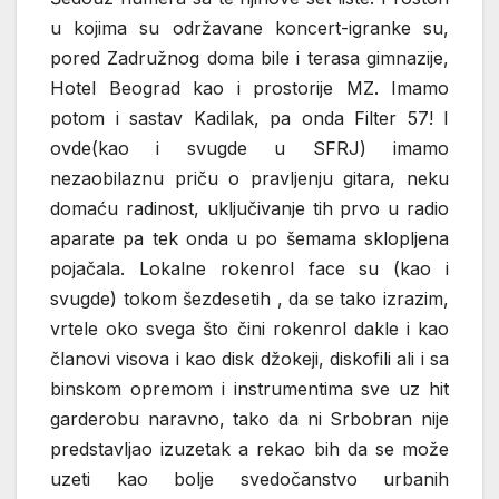
u kojima su održavane koncert-igranke su,
pored Zadružnog doma bile i terasa gimnazije,
Hotel Beograd kao i prostorije MZ. Imamo
potom i sastav Kadilak, pa onda Filter 57! I
ovde(kao i svugde u SFRJ) imamo
nezaobilaznu priču o pravljenju gitara, neku
domaću radinost, uključivanje tih prvo u radio
aparate pa tek onda u po šemama sklopljena
pojačala. Lokalne rokenrol face su (kao i
svugde) tokom šezdesetih , da se tako izrazim,
vrtele oko svega što čini rokenrol dakle i kao
članovi visova i kao disk džokeji, diskofili ali i sa
binskom opremom i instrumentima sve uz hit
garderobu naravno, tako da ni Srbobran nije
predstavljao izuzetak a rekao bih da se može
uzeti kao bolje svedočanstvo urbanih