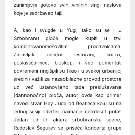
zanimljivije gotovo svih vinilnih singl naslova
koje je sadržavao taj!!
A, kao i svugde u Yugi, tako su se i u
Srbobranu ploče mogle kupiti u tzv.
kombinovanomešovitim prodavnicama.
Zdravljak, mlečni restorani, korzo,
poslastičarnice, bioskopi i već pomentuti
povremeni ringišpili su (kao i u svakoj urbanijoj
sredini) važili za nezaobilazne provod prostore
uz već ustanovljeno tada preslušavanje
(dannonoćno) ploča, autor ovde kao primer
navodi stvar Hey Jude od Beatlesa koju su na
jednoj sesiji odvrteli najmanje četrdeset puta!!
Jedan od tih aktera srbobranske scene,
Radoslav Šeguljev se priseća koncerta grupe