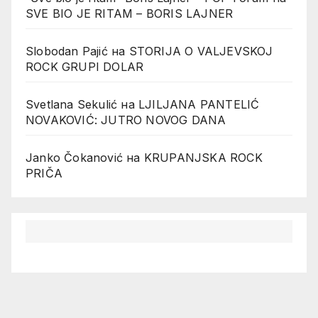
SVE BIO JE RITAM – BORIS LAJNER
Slobodan Pajić
на
STORIJA O VALJEVSKOJ
ROCK GRUPI DOLAR
Svetlana Sekulić
на
LJILJANA PANTELIĆ
NOVAKOVIĆ: JUTRO NOVOG DANA
Janko Čokanović
на
KRUPANJSKA ROCK
PRIČA