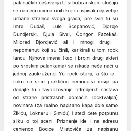
palanačkih dešavanja.U srbobranskom slučaju
se nameću imena onih koji su ispisali najsvetlije
urbane stranice svoga grada, pre svih tu su
Imre Dudaš, Lule Šćepanović, Djordje
Dundjerski, Djula Sivel, Čongor Fazekaš,
Milorad Djordjević ali i mnogi drugi ,
nepomenuti koji su činili, karikirali u tom rock
lancu. Njihova imena (kao i brojni drugi akteri
po srpskim palankama) se nikada neće naći u
jednoj zaokruženoj Yu rock istoriji, a što je ,
ruku na srce praktično nemoguća misija pa
dodajte tu i favorizovanje odredjenih sastava
od strane pristrasnih domaćih rock(valjda)
novinara (za realno napisano kapa dole samo
Žikiću, Lokneru i Simiću) i steći ćete potpunu
sliku o toj sceni. Priznanje ide i na adresu
cenjenog Bogice Mijatovića za napisanu