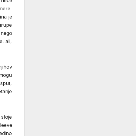
e neće
, mere
ina je
 grupe
u nego
, ali,
jihov
 mogu
Usput,
etanje
 stoje
sleeve
edino