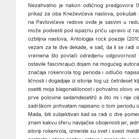
Nezahvalno je nakon odličnog predgovora (Ma
prikaz za oba Kneževićeva naslova, pokušati po
na Pavlovićeve redove ovde je sasvim u redu. 
može podvesti pod ispaznu priču upravo iz raz
ozbiljna naslova, Antologija rock poezije (2010
vezani za te dve dekade, e sad, da li se radi o 
vremena što povlači odredjenu odgovornost u
ostavile fascinirajući dojam na mogućeg autor
značaja rokenrola tog perioda i odlučio napis
ličnosti i dogadjaje iz istorije tog uz četrdese
osetiti moja blagonaklonost i pohvalno slovo v
prve polovine sedamdesetih) a što mi i nije c
zadrškom prihvatam napisano o tom periodu iz 
Mada, biti subjektivan kad se radi o dve pomen
znam kakvu sferu navijačke obojenosti jer, jed
istoriji rokenrola, izmenile su svet i svest mal