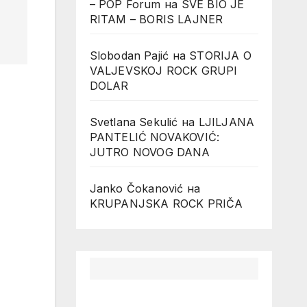
– POP Forum
на
SVE BIO JE
RITAM – BORIS LAJNER
Slobodan Pajić
на
STORIJA O
VALJEVSKOJ ROCK GRUPI
DOLAR
Svetlana Sekulić
на
LJILJANA
PANTELIĆ NOVAKOVIĆ:
JUTRO NOVOG DANA
Janko Čokanović
на
KRUPANJSKA ROCK PRIČA