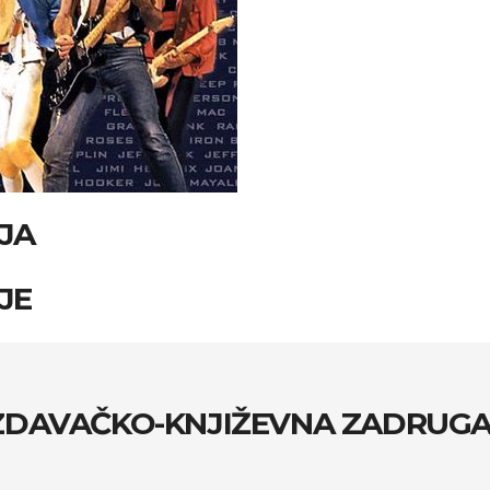
JA
JE
AČKO-KNJIŽEVNA ZADRUG