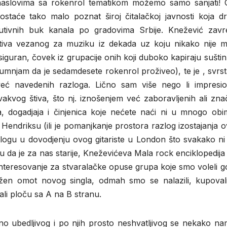
naslovima sa rokenrol tematikom možemo samo sanjati! O
taće tako malo poznat široj čitalačkoj javnosti koja dr
butivnih buk kanala po gradovima Srbije. Knežević zavre
štiva vezanog za muziku iz dekada uz koju nikako nije 
 siguran, čovek iz grupacije onih koji duboko kapiraju suštin
sumnjam da je sedamdesete rokenrol proživeo), te je , svrst
već navedenih razloga. Lično sam više nego li impresio
vakvog štiva, što nj. iznošenjem već zaboravljenih ali zna
, dogadjaja i činjenica koje nećete naći ni u mnogo obim
 Hendriksu (ili je pomanjkanje prostora razlog izostajanja o
ulogu u dovodjenju ovog gitariste u London što svakako ni
 da je za nas starije, Kneževićeva Mala rock enciklopedija
 interesovanje za stvaralačke opuse grupa koje smo voleli 
ložen omot novog singla, odmah smo se nalazili, kupovali 
ali ploču sa A na B stranu.
no ubedljivog i po njih prosto neshvatljivog se nekako na