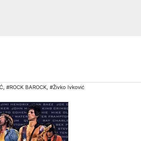
IĆ
,
#ROCK BAROCK
,
#Živko Ivković