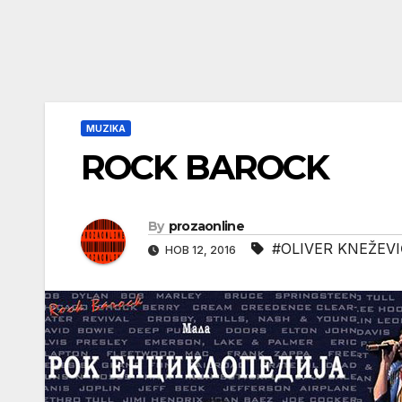
MUZIKA
ROCK BAROCK
By
prozaonline
#OLIVER KNEŽEV
НОВ 12, 2016