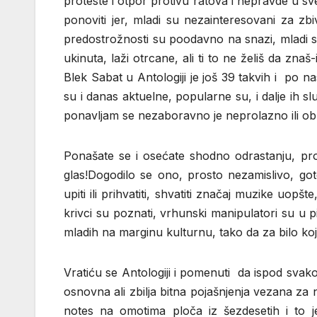
proteste i otpor protivu ratova i nepravde u s
ponoviti jer, mladi su nezainteresovani za zbi
predostrožnosti su poodavno na snazi, mladi su
ukinuta, laži otrcane, ali ti to ne želiš da 
Blek Sabat u Antologiji je još 39 takvih i po 
su i danas aktuelne, popularne su, i dalje ih s
ponavljam se nezaboravno je neprolazno ili ob
Ponašate se i osećate shodno odrastanju, prož
glas!Dogodilo se ono, prosto nezamislivo, g
upiti ili prihvatiti, shvatiti značaj muzike uop
krivci su poznati, vrhunski manipulatori su u pit
mladih na marginu kulturnu, tako da za bilo koj
Vratiću se Antologiji i pomenuti da ispod svako
osnovna ali zbilja bitna pojašnjenja vezana z
notes na omotima ploča iz šezdesetih i to je