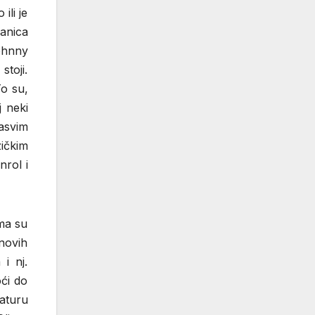
ili je
nanica
ohnny
stoji.
To su,
j neki
asvim
ičkim
nrol i
ima su
novih
i nj.
ći do
raturu