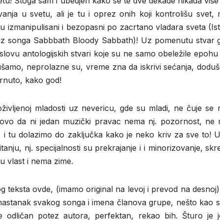
vetu! Stoga sam i ubedjen kako se te dve dekade nikada viš
vanja u svetu, ali je tu i oprez onih koji kontrolišu svet
 izmanipulisani i bezopasni po zacrtano vladara sveta (Ist
znaš-iz songa Sabbbath Bloody Sabbath)! Uz pomenutu stvar
naslovu antologijskih stvari koje su ne samo obeležile epoh
lušamo, neprolazne su, vreme zna da iskrivi sećanja, doduše
rnuto, kako god!
ivljenoj mladosti uz nevericu, gde su mladi, ne čuje se n
otovo da ni jedan muzički pravac nema nj. pozornost, ne
šte, i tu dolazimo do zaključka kako je neko kriv za sve to! 
anju, nj. specijalnosti su prekrajanje i i minorizovanje, skr
u vlast i nema zime.
g teksta ovde, (imamo original na levoj i prevod na desnoj)
a nastanak svakog songa i imena članova grupe, nešto kao 
 odličan potez autora, perfektan, rekao bih. Šturo je j