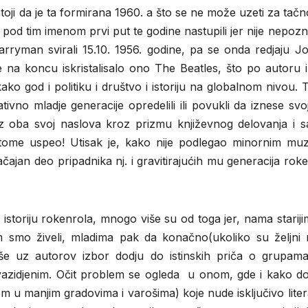
ji da je ta formirana 1960. a što se ne može uzeti za tačno 
u pod tim imenom prvi put te godine nastupili jer nije nepoz
ryman svirali 15.10. 1956. godine, pa se onda redjaju J
na koncu iskristalisalo ono The Beatles, što po autoru i 
ako god i politiku i društvo i istoriju na globalnom nivou. 
tivno mladje generacije opredelili ili povukli da iznese svo
iz oba svoj naslova kroz prizmu književnog delovanja i s
tome uspeo! Utisak je, kako nije podlegao minornim muz
ajan deo pripadnika nj. i gravitirajućih mu generacija roke
storiju rokenrola, mnogo više su od toga jer, nama starij
smo živeli, mladima pak da konačno(ukoliko su željni 
 uz autorov izbor dodju do istinskih priča o grupama 
azidjenim. Očit problem se ogleda u onom, gde i kako do
em u manjim gradovima i varošima) koje nude isključivo lite