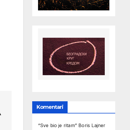
Komentari
A
“Sve bio je ritam” Boris Lajner