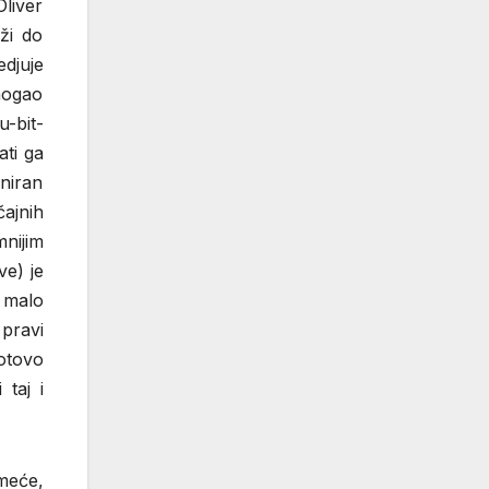
liver
ži do
djuje
mogao
u-bit-
ati ga
niran
čajnih
nijim
ve) je
 malo
 pravi
gotovo
taj i
meće,