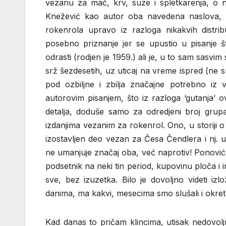
vezanu za mač, krv, suze i spletkarenja, o 
Knežević kao autor oba navedena naslova, os
rokenrola upravo iz razloga nikakvih distri
posebno priznanje jer se upustio u pisanje 
odrasti (rodjen je 1959.) ali je, u to sam sasvim
srž šezdesetih, uz uticaj na vreme ispred (ne 
pod ozbiljne i zbilja značajne potrebno iz 
autorovim pisanjem, što iz razloga ‘gutanja’ o
detalja, doduše samo za odredjeni broj grupa
izdanjima vezanim za rokenrol. Ono, u storiji o
izostavljen deo vezan za Česa Čendlera i nj. 
ne umanjuje značaj oba, već naprotiv! Ponoviću
podsetnik na neki tin period, kupovinu ploča i
sve, bez izuzetka. Bilo je dovoljno videti iz
danima, ma kakvi, mesecima smo slušali i okret
Kad danas to pričam klincima, utisak nedovolj