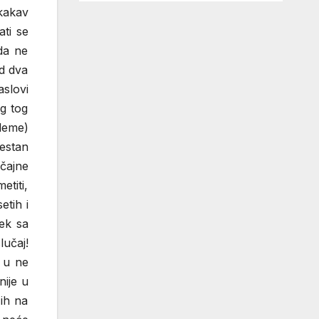
kakav
ati se
da ne
id dva
aslovi
og tog
leme)
vestan
ačajne
etiti,
etih i
vek sa
lučaj!
o u ne
nije u
 ih na