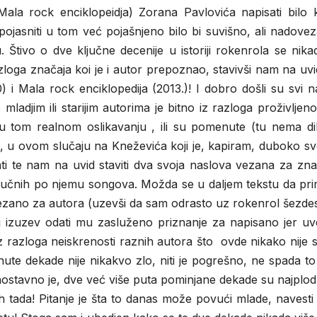
la rock enciklopeidja) Zorana Pavlovića napisati bilo 
jasniti u tom već pojašnjeno bilo bi suvišno, ali nadovez
Štivo o dve ključne decenije u istoriji rokenrola se nika
loga značaja koi je i autor prepoznao, stavivši nam na uv
) i Mala rock enciklopedija (2013.)! I dobro došli su svi n
mladjim ili starijim autorima je bitno iz razloga proživljen
 tom realnom oslikavanju , ili su pomenute (tu nema di
a, u ovom slučaju na Kneževića koji je, kapiram, duboko s
ati te nam na uvid staviti dva svoja naslova vezana za zn
t ključnih po njemu songova. Možda se u daljem tekstu da prim
ezano za autora (uzevši da sam odrasto uz rokenrol šezdes
ilj izuzev odati mu zasluženo priznanje za napisano jer u
razloga neiskrenosti raznih autora što ovde nikako nije s
ute dekade nije nikakvo zlo, niti je pogrešno, ne spada t
nostavno je, dve već više puta pominjane dekade su najplod
dih tada! Pitanje je šta to danas može povući mlade, navesti