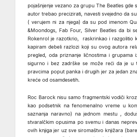
pojašnjenje vezano za grupu The Beatles gde sto
autor trebao precizirati, navesti svejedno da s
( verujem ni za njega) da su pod imenom Quar
&Moondogs, Fab Four, Silver Beatles da bi se 
Rokenrol je razotkrio, raskrinkao i razgolitio k
kapiram debeli razlozi koji su ovog autora rela
pregled, oda priznanje ličnostima i grupama 
sigurno i bez zadrške se može reći da je u 
pravcima poput panka i drugih jer za jedan znač
kreće od osamdesetih.
Roc Barock nisu samo fragmentski vodiči kroz i
kao podsetnik na fenomenalno vreme u kom 
saznanja naravno) na jednom mestu , doduše
stvaralčkim opusima po svemu i danas neprev
ovih knjiga jer uz sve siromaštvo knjižara (bar