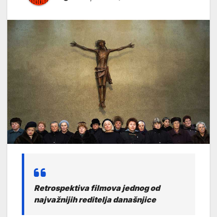
Retrospektiva filmova jednog od
najvažnijih reditelja današnjice