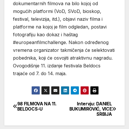
dokumentarnih filmova na bilo kojoj od
mogućih platformi (VoD, SVoD, bioskop,
festival, televizija, itd.), objavi naziv filma i
platforme na kojoj je film odgledan, postavi
fotografiju kao dokaz i haštag
#europeanfilmchallenge. Nakon određenog
vremena organizator takmičenja će selektovati
pobednika, koji će osvojiti atraktivnu nagradu.
Ovogodišnje 11. izdanje festivala Beldocs
trajaće od 7. do 14. maja.
98 FILMOVA NA 11.
Intervju: DANIEL
Кретање
BELDOCS-U
BUKUMIROVIĆ, VICE
SRBIJA
чланка