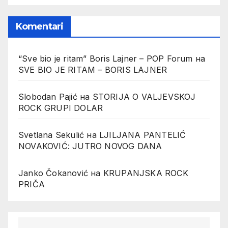
Komentari
“Sve bio je ritam” Boris Lajner – POP Forum
на
SVE BIO JE RITAM – BORIS LAJNER
Slobodan Pajić
на
STORIJA O VALJEVSKOJ
ROCK GRUPI DOLAR
Svetlana Sekulić
на
LJILJANA PANTELIĆ
NOVAKOVIĆ: JUTRO NOVOG DANA
Janko Čokanović
на
KRUPANJSKA ROCK
PRIČA