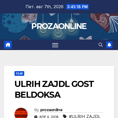
Skip
Пет. авг 7th, 2026
3:45:19 PM
to
content
PROZAONLINE
FILM
ULRIH ZAJDL GOST
BELDOKSA
By
prozaonline
#ULRIH ZAJDL
АПР 4, 2018