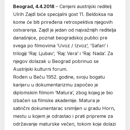
Beograd, 4.4.2018
– Cenjeni austrijski reditelj
Ulrih Zajdl biće specijalni gost 11. Beldoksa na
kome će biti priređena retrospektiva njegovih
ostvarenja. Zajdl je jedan od najvažnijih reditelja
današnjice, poznat beogradskoj publici pre
svega po filmovima ’Uvoz / Izvoz’, ’Safari’ i
trilogiji ’Raj: Ljubav’, ’Raj: Vera’ i ’Raj: Nada’. Za
njegov dolazak u Beograd pobrinuo se
Austrijski kulturni forum.
Rođen u Beču 1952. godine, svoju bogatu
karijeru u dokumentarizmu započeo je
diplomskim filmom ‘Matura’, zbog kojeg je bio
izbačen sa filmske akademije. Matura je
satirični dokumentarac snimljen u gradu Horn,
mestu u kojem je odrastao i prati pripreme za
održavanje maturske večeri, tokom koje dolazi