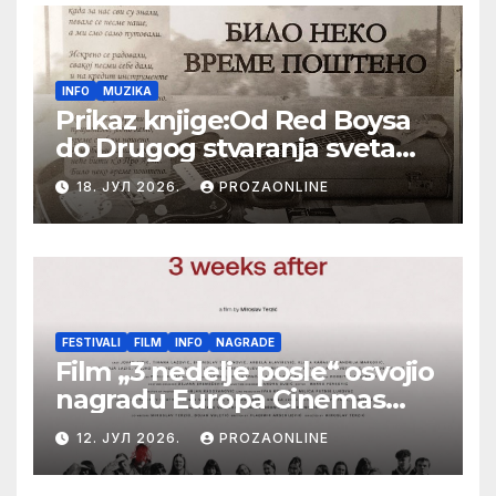
INFO
MUZIKA
Prikaz knjige:Od Red Boysa
do Drugog stvaranja sveta
(bilo neko vreme pošteno)
18. ЈУЛ 2026.
PROZAONLINE
(autor- Zlatomira Sremca,
Botoš 2022. godine,
samizdat)
FESTIVALI
FILM
INFO
NAGRADE
Film „3 nedelje posle“ osvojio
nagradu Europa Cinemas
Label na Filmskom festivalu
12. ЈУЛ 2026.
PROZAONLINE
u Karlovim Varima