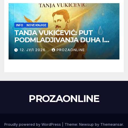
INFO
NOVE KNJIGE
TANJA VUKIĆEVIĆ: PUT
PODMLADJIVANJA DUHA I
TELA SA TESLOM
12. ЈУЛ 2026.
PROZAONLINE
PROZAONLINE
Proudly powered by WordPress
|
Theme:
Newsup
by
Themeansar
.