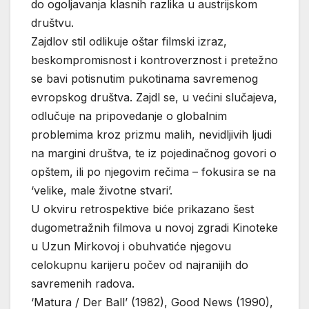
do ogoljavanja klasnih razlika u austrijskom
društvu.
Zajdlov stil odlikuje oštar filmski izraz,
beskompromisnost i kontroverznost i pretežno
se bavi potisnutim pukotinama savremenog
evropskog društva. Zajdl se, u većini slučajeva,
odlučuje na pripovedanje o globalnim
problemima kroz prizmu malih, nevidljivih ljudi
na margini društva, te iz pojedinačnog govori o
opštem, ili po njegovim rečima – fokusira se na
‘velike, male životne stvari’.
U okviru retrospektive biće prikazano šest
dugometražnih filmova u novoj zgradi Kinoteke
u Uzun Mirkovoj i obuhvatiće njegovu
celokupnu karijeru počev od najranijih do
savremenih radova.
‘Matura / Der Ball’ (1982), Good News (1990),