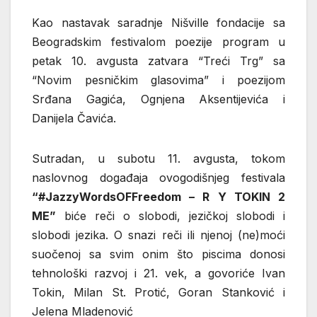
Kao nastavak saradnje Nišville fondacije sa
Beogradskim festivalom poezije program u
petak 10. avgusta zatvara “Treći Trg” sa
“Novim pesničkim glasovima” i poezijom
Srđana Gagića, Ognjena Aksentijevića i
Danijela Čavića.
Sutradan, u subotu 11. avgusta, tokom
naslovnog događaja ovogodišnjeg festivala
“#JazzyWordsOFFreedom – R Y TOKIN 2
ME”
biće reči o slobodi, jezičkoj slobodi i
slobodi jezika. O snazi reči ili njenoj (ne)moći
suočenoj sa svim onim što piscima donosi
tehnološki razvoj i 21. vek, a govoriće Ivan
Tokin, Milan St. Protić, Goran Stanković i
Jelena Mladenović