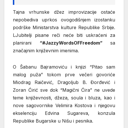
Tajna vrhunske džez improvizacije ostaće
nepobediva uprkos ovogodišnjem izostanku
podrške Ministarstva kulture Republike Srbije.
LJubitelji pisane reči neće biti uskraćeni za
planirani
“#JazzyWordsOFFreedom”
sa
značajnim književnim imenima.
O Šabanu Bajramoviću i knjizi “Pitao sam
malog puža” tokom prve večeri govoriće
Miodrag Raičević, Dragoljub B. Đorđević i
Zoran Ćirić sve dok “Magični Ćira” ne uvede
teme književnosti, džeza, soula i bluza, kao i
nove sagovornike Velimira Kostova i njegovu
ekselenciju Edvina Sugareva, konzula
Republike Bugarske u Nišu i pesnika.