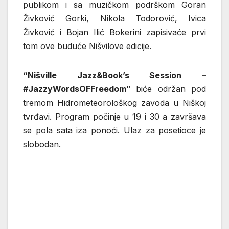
publikom i sa muzičkom podrškom Goran
Živković Gorki, Nikola Todorović, Ivica
Živković i Bojan Ilić Bokerini zapisivaće prvi
tom ove buduće Nišvilove edicije.
“Nišville Jazz&Book’s Session –
#JazzyWordsOFFreedom”
biće održan pod
tremom Hidrometeorološkog zavoda u Niškoj
tvrđavi. Program počinje u 19 i 30 a završava
se pola sata iza ponoći. Ulaz za posetioce je
slobodan.