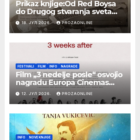
Prikaz knjige:Od Red Boysa
do Drugog stvaranja sveta
(bilo neko vreme pošteno)
18. ЈУЛ 2026.
PROZAONLINE
(autor- Zlatomira Sremca,
Botoš 2022. godine,
samizdat)
FESTIVALI
FILM
INFO
NAGRADE
Film „3 nedelje posle“ osvojio
nagradu Europa Cinemas
Label na Filmskom festivalu
12. ЈУЛ 2026.
PROZAONLINE
u Karlovim Varima
INFO
NOVE KNJIGE