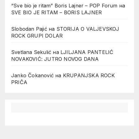
“Sve bio je ritam” Boris Lajner – POP Forum
на
SVE BIO JE RITAM – BORIS LAJNER
Slobodan Pajić
на
STORIJA O VALJEVSKOJ
ROCK GRUPI DOLAR
Svetlana Sekulić
на
LJILJANA PANTELIĆ
NOVAKOVIĆ: JUTRO NOVOG DANA
Janko Čokanović
на
KRUPANJSKA ROCK
PRIČA