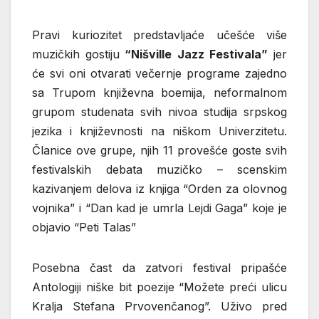
Pravi kuriozitet predstavljaće učešće više
muzičkih gostiju
“Nišville Jazz Festivala”
jer
će svi oni otvarati večernje programe zajedno
sa Trupom književna boemija, neformalnom
grupom studenata svih nivoa studija srpskog
jezika i književnosti na niškom Univerzitetu.
Članice ove grupe, njih 11 provešće goste svih
festivalskih debata muzičko – scenskim
kazivanjem delova iz knjiga “Orden za olovnog
vojnika” i “Dan kad je umrla Lejdi Gaga” koje je
objavio “Peti Talas”
Posebna čast da zatvori festival pripašće
Antologiji niške bit poezije “Možete preći ulicu
Kralja Stefana Prvovenčanog”. Uživo pred