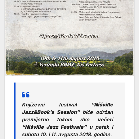
Književni festival
“Nišville
Jazz&Book’s Session”
biće održan
premijerno tokom dve večeri
“Nišville Jazz Festivala”
u petak i
subotu 10. i 11. avgusta 2018. godine.