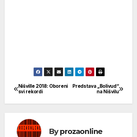
Nišville 2018: Oboreni
Predstava „Bolivud“
Кретање
svi rekordi
na Nišvilu
чланка
By
prozaonline