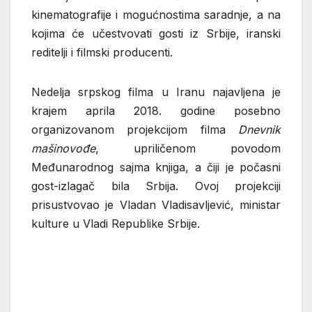
kinematografije i mogućnostima saradnje, a na
kojima će učestvovati gosti iz Srbije, iranski
reditelji i filmski producenti.
Nedelja srpskog filma u Iranu najavljena je
krajem aprila 2018. godine posebno
organizovanom projekcijom filma
Dnevnik
mašinovođe
, upriličenom povodom
Međunarodnog sajma knjiga, a čiji je počasni
gost-izlagač bila Srbija. Ovoj projekciji
prisustvovao je Vladan Vladisavljević, ministar
kulture u Vladi Republike Srbije.