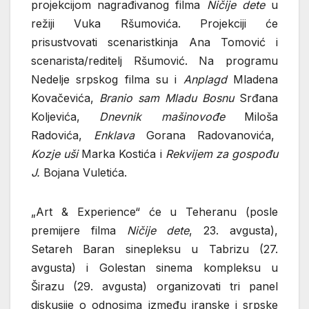
projekcijom nagrađivanog filma
Ničije dete
u
režiji Vuka Ršumovića. Projekciji će
prisustvovati scenaristkinja Ana Tomović i
scenarista/reditelj Ršumović. Na programu
Nedelje srpskog filma su i
Anplagd
Mladena
Kovačevića,
Branio sam Mladu Bosnu
Srđana
Koljevića,
Dnevnik mašinovođe
Miloša
Radovića,
Enklava
Gorana Radovanovića,
Kozje uši
Marka Kostića i
Rekvijem za gospođu
J.
Bojana Vuletića.
„Art & Experience“ će u Teheranu (posle
premijere filma
Ničije dete
, 23. avgusta),
Setareh Baran sinepleksu u Tabrizu (27.
avgusta) i Golestan sinema kompleksu u
Širazu (29. avgusta) organizovati tri panel
diskusije o odnosima između iranske i srpske