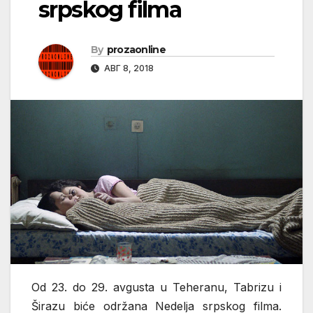
srpskog filma
By
prozaonline
АВГ 8, 2018
Od 23. do 29. avgusta u Teheranu, Tabrizu i
Širazu biće održana Nedelja srpskog filma.