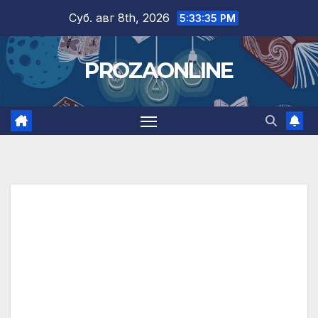
Skip
Суб. авг 8th, 2026
5:33:36 PM
to
content
PROZAONLINE