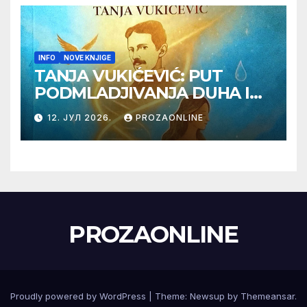
INFO
NOVE KNJIGE
TANJA VUKIĆEVIĆ: PUT
PODMLADJIVANJA DUHA I
TELA SA TESLOM
12. ЈУЛ 2026.
PROZAONLINE
PROZAONLINE
Proudly powered by WordPress
|
Theme:
Newsup
by
Themeansar
.