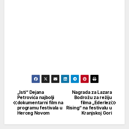
„Isti“ Dejana
Nagrada za Lazara
Кретање
Petrovića najbolji
Bodrožu za režiju
dokumentarni film na
filma „Ederlezi
чланка
programu festivala u
Rising“ na festivalu u
Herceg Novom
Kranjskoj Gori