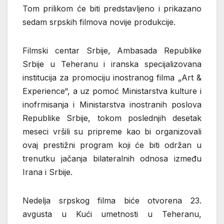
Tom prilikom će biti predstavljeno i prikazano
sedam srpskih filmova novije produkcije.
Filmski centar Srbije, Ambasada Republike
Srbije u Teheranu i iranska specijalizovana
institucija za promociju inostranog filma „Art &
Experience“, a uz pomoć Ministarstva kulture i
inofrmisanja i Ministarstva inostranih poslova
Republike Srbije, tokom poslednjih desetak
meseci vršili su pripreme kao bi organizovali
ovaj prestižni program koji će biti održan u
trenutku jačanja bilateralnih odnosa između
Irana i Srbije.
Nedelja srpskog filma biće otvorena 23.
avgusta u Kući umetnosti u Teheranu,