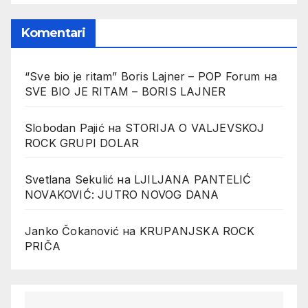
Komentari
“Sve bio je ritam” Boris Lajner – POP Forum
на
SVE BIO JE RITAM – BORIS LAJNER
Slobodan Pajić
на
STORIJA O VALJEVSKOJ
ROCK GRUPI DOLAR
Svetlana Sekulić
на
LJILJANA PANTELIĆ
NOVAKOVIĆ: JUTRO NOVOG DANA
Janko Čokanović
на
KRUPANJSKA ROCK
PRIČA