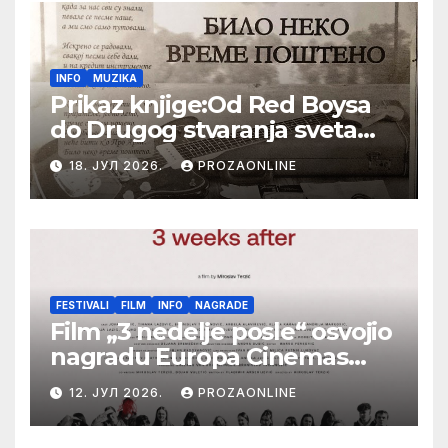
INFO
MUZIKA
Prikaz knjige:Od Red Boysa
do Drugog stvaranja sveta
(bilo neko vreme pošteno)
18. ЈУЛ 2026.
PROZAONLINE
(autor- Zlatomira Sremca,
Botoš 2022. godine,
samizdat)
FESTIVALI
FILM
INFO
NAGRADE
Film „3 nedelje posle“ osvojio
nagradu Europa Cinemas
Label na Filmskom festivalu
12. ЈУЛ 2026.
PROZAONLINE
u Karlovim Varima