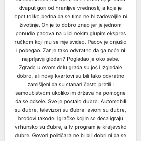
dvaput gori od hranljive vrednosti, a koja je
opet toliko bedna da se time ne bi zadovoljile ni
životinje. On je to dobro znao jer je jednom
ponudio pacova na ulici nekim glupim ekspres
ručkom koji mu se nije svideo. Pacov je onjušio
i pobegao. Zar je tako odvratno da ga neće ni
najprljaviji glodari? Pogledao je oko sebe.
Zgrade u ovom delu grada su još i izgledale
dobro, ali noviji kvartovi su bili tako odvratno
zamišljeni da su stanari često pretili i
samoubistvom ukoliko im država ne pomogne
da se odsele. Sve je postalo đubre. Automobili
su đubre, televizori su đubre, avioni su đubre,
brodovi takođe. Igračke kojim se deca igraju
vrhunsko su đubre, a tv program je kraljevsko
đubre. Govori političara ne bi bili dobri ni da se