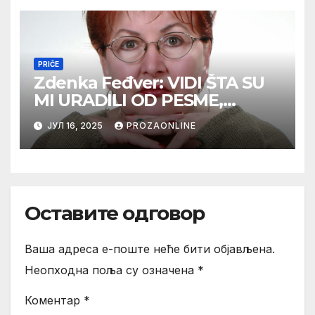
PRIČE
Zdenka Feđver: VIDI ŠTA SU
MI URADILI OD PESME,
MAMA*
ЈУЛ 16, 2025
PROZAONLINE
Оставите одговор
Ваша адреса е-поште неће бити објављена.
Неопходна поља су означена
*
Коментар
*