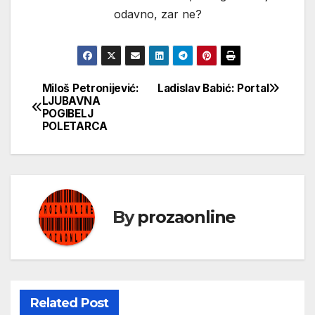
odavno, zar ne?
Miloš Petronijević:
Ladislav Babić: Portal
Кретање
LJUBAVNA
POGIBELJ
чланка
POLETARCA
By
prozaonline
Related Post