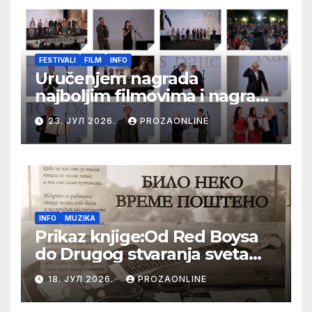
FESTIVALI
FILM
INFO
Uručenjem nagrada
najboljim filmovima i nagrade
„Aleksandar Lifka“ Radošu
23. ЈУЛ 2026.
PROZAONLINE
Bajiću svečano zatvoren 33.
Festival evropskog filma Palić
INFO
MUZIKA
Prikaz knjige:Od Red Boysa
do Drugog stvaranja sveta
(bilo neko vreme pošteno)
18. ЈУЛ 2026.
PROZAONLINE
(autor- Zlatomira Sremca,
Botoš 2022. godine,