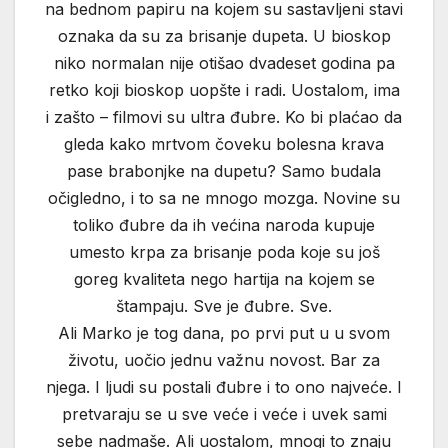
na bednom papiru na kojem su sastavljeni stavi
oznaka da su za brisanje dupeta. U bioskop
niko normalan nije otišao dvadeset godina pa
retko koji bioskop uopšte i radi. Uostalom, ima
i zašto – filmovi su ultra đubre. Ko bi plaćao da
gleda kako mrtvom čoveku bolesna krava
pase brabonjke na dupetu? Samo budala
očigledno, i to sa ne mnogo mozga. Novine su
toliko đubre da ih većina naroda kupuje
umesto krpa za brisanje poda koje su još
goreg kvaliteta nego hartija na kojem se
štampaju. Sve je đubre. Sve.
Ali Marko je tog dana, po prvi put u u svom
životu, uočio jednu važnu novost. Bar za
njega. I ljudi su postali đubre i to ono najveće. I
pretvaraju se u sve veće i veće i uvek sami
sebe nadmaše. Ali uostalom, mnogi to znaju