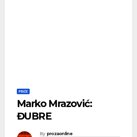
PRIČE
Marko Mrazović:
ĐUBRE
By
prozaonline