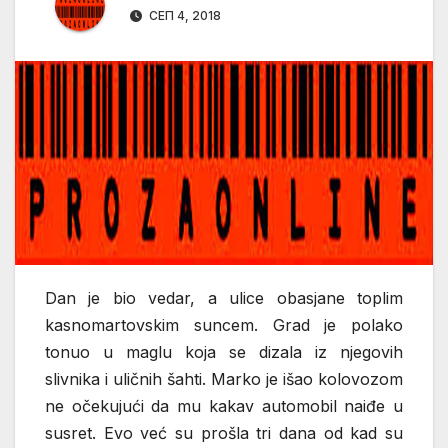
СЕП 4, 2018
Dan je bio vedar, a ulice obasjane toplim
kasnomartovskim suncem. Grad je polako
tonuo u maglu koja se dizala iz njegovih
slivnika i uličnih šahti. Marko je išao kolovozom
ne očekujući da mu kakav automobil naiđe u
susret. Evo već su prošla tri dana od kad su