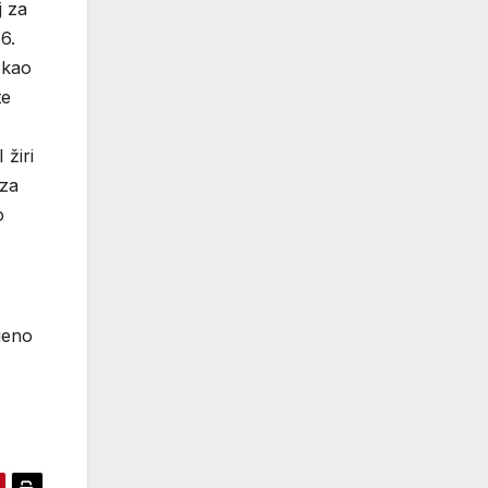
j za
6.
 kao
te
žiri
 za
o
jeno