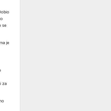
 Dobio
to
o se
ma je
o
i za
amo