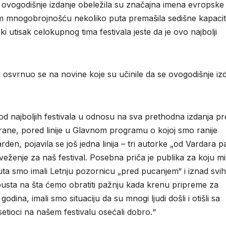
vogodišnje izdanje obeležila su značajna imena evropske 
jom mnogobrojnošću nekoliko puta premašila sedišne kapacit
i utisak celokupnog tima festivala jeste da je ovo najbolji
a, osvrnuo se na novine koje su učinile da se ovogodišnje iz
 najboljih festivala u odnosu na sva prethodna izdanja pr
ane, pored linije u Glavnom programu o kojoj smo ranije
den, pojavila se još jedna linija – tri autorke „od Vardara p
sveženje za naš festival. Posebna priča je publika za koju mi
puta smo imali Letnju pozornicu „pred pucanjem“ i iznad svih
ropusta na šta ćemo obratiti pažnju kada krenu pripreme za
odina, imali smo situaciju da su mnogi ljudi došli i otišli sa
etioci na našem festivalu osećali dobro.“