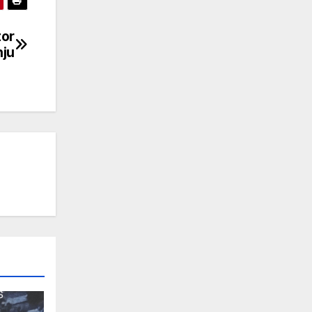
tor
nju