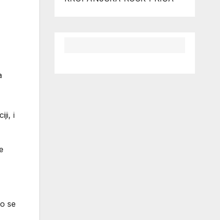
a
ji, i
e
to se