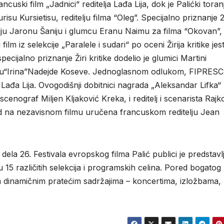
ancuski film „Jadnici“ reditelja Lađa Lija, dok je Palićki toran
isu Kursietisu, reditelju filma “Oleg”. Specijalno priznanje 2
telju Jaronu Šaniju i glumcu Eranu Naimu za filma “Okovan”,
i film iz selekcije „Paralele i sudari“ po oceni Žirija kritike jes
cijalno priznanje Žiri kritike dodelio je glumici Martini
u“Irina”Nadejde Koseve. Jednoglasnom odlukom, FIPRESCI 
“ Lađa Lija. Ovogodišnji dobitnici nagrada „Aleksandar Lifka“
cenograf Miljen Kljaković Kreka, i reditelj i scenarista Rajk
ad na nezavisnom filmu uručena francuskom reditelju Jean
la 26. Festivala evropskog filma Palić publici je predstavl
u 15 različitih selekcija i programskih celina. Pored bogatog
m dinamičnim pratećim sadržajima – koncertima, izložbama,