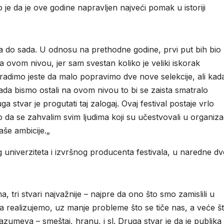
 je da je ove godine napravljen najveći pomak u istoriji
vala do sada. U odnosu na prethodne godine, prvi put bih bio
ovom nivou, jer sam svestan koliko je veliki iskorak
radimo jeste da malo popravimo dve nove selekcije, ali kad
a bismo ostali na ovom nivou to bi se zaista smatralo
ga stvar je progutati taj zalogaj. Ovaj festival postaje vrlo
 da se zahvalim svim ljudima koji su učestvovali u organizaci
aše ambicije.„
og univerziteta i izvršnog producenta festivala, u naredne dv
a, tri stvari najvažnije – najpre da ono što smo zamislili u
da realizujemo, uz manje probleme što se tiče nas, a veće š
razumeva – smeštaj, hranu, i sl. Druga stvar je da je publika