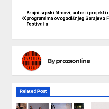
Brojni srpski filmovi, autori i projekti 
Кретање
programima ovogodišnjeg Sarajevo F
чланка
Festival-a
By
prozaonline
Related Post