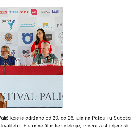
alić koje je održano od 20. do 26. jula na Paliću i u Subotic
itetu, dve nove filmske selekcije, i većoj zastupljenosti