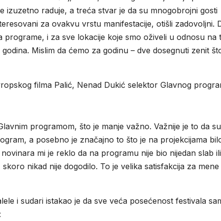
izuzetno raduje, a treća stvar je da su mnogobrojni gosti
zainteresovani za ovakvu vrstu manifestacije, otišli zadovoljni.
a programe, i za sve lokacije koje smo oživeli u odnosu na 
5 godina. Mislim da ćemo za godinu – dve dosegnuti zenit št
evropskog filma Palić, Nenad Dukić selektor Glavnog progra
lavnim programom, što je manje važno. Važnije je to da su
i program, a posebno je značajno to što je na projekcijama bil
 novinara mi je reklo da na programu nije bio nijedan slab ili
 skoro nikad nije dogodilo. To je velika satisfakcija za mene 
ele i sudari istakao je da sve veća posećenost festivala s
: