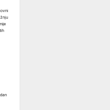
dovni
ežnju
nije
tih
edan