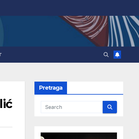
T
Pretraga
lić