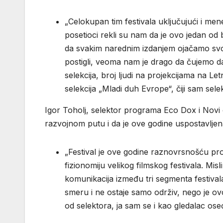
„Celokupan tim festivala uključujući i me
posetioci rekli su nam da je ovo jedan od bo
da svakim narednim izdanjem ojačamo svoj
postigli, veoma nam je drago da čujemo da
selekcija, broj ljudi na projekcijama na Le
selekcija „Mladi duh Evrope“, čiji sam selek
Igor Toholj, selektor programa Eco Dox i Novi 
razvojnom putu i da je ove godine uspostavljen
„Festival je ove godine raznovrsnošću prog
fizionomiju velikog filmskog festivala. Mis
komunikacija između tri segmenta festivala
smeru i ne ostaje samo održiv, nego je ovo
od selektora, ja sam se i kao gledalac ose