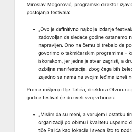
Miroslav Mogorović, programski direktor izjavio
postojanja festivala:
„Ovo je definitivno najbolje izdanje festi
zadovoljan da sledeće godine ostanemo na 
napravljen. Ono na čemu bi trebalo da po
govorimo o takmičarskim programima – kad
iskorakom, jer jedna je stvar zagristi, a dru
ozbiljna manifestacija, zbog čega bih želeo
zajedno sa nama na svojim leđima izneli n
Prema mišljenju Ilije Tatića, direktora Otvoren
godine festival će doživeti svoj vrhunac:
„Mislim da su meni, a verujem i ostatku tim
organizaciji po obimu i kvalitetu uspemo 
tiče Palića kao lokacije i svega što to pod