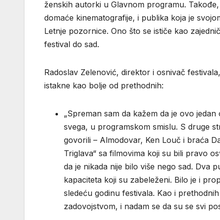
ženskih autorki u Glavnom programu. Takođe, o
domaće kinematografije, i publika koja je svo
Letnje pozornice. Ono što se ističe kao zajedničk
festival do sad.
Radoslav Zelenović, direktor i osnivač festival
istakne kao bolje od prethodnih:
„Spreman sam da kažem da je ovo jedan od
svega, u programskom smislu. S druge str
govorili – Almodovar, Ken Louč i braća Dar
Triglava“ sa filmovima koji su bili pravo o
da je nikada nije bilo više nego sad. Dva 
kapaciteta koji su zabeleženi. Bilo je i p
sledeću godinu festivala. Kao i prethodnih g
zadovojstvom, i nadam se da su se svi pos