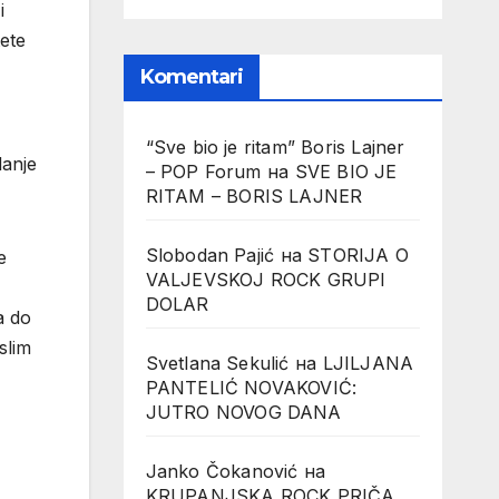
i
ete
Komentari
“Sve bio je ritam” Boris Lajner
danje
– POP Forum
на
SVE BIO JE
RITAM – BORIS LAJNER
Slobodan Pajić
на
STORIJA O
e
VALJEVSKOJ ROCK GRUPI
DOLAR
a do
slim
Svetlana Sekulić
на
LJILJANA
PANTELIĆ NOVAKOVIĆ:
JUTRO NOVOG DANA
Janko Čokanović
на
KRUPANJSKA ROCK PRIČA