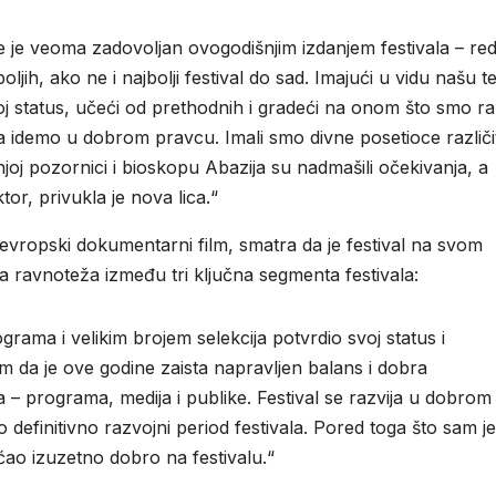
ne je veoma zadovoljan ovogodišnjim izdanjem festivala – re
ljih, ako ne i najbolji festival do sad. Imajući u vidu našu t
 status, učeći od prethodnih i gradeći na onom što smo ra
 idemo u dobrom pravcu. Imali smo divne posetioce različi
tnjoj pozornici i bioskopu Abazija su nadmašili očekivanja, a
tor, privukla je nova lica.“
evropski dokumentarni film, smatra da je festival na svom
a ravnoteža između tri ključna segmenta festivala:
rama i velikim brojem selekcija potvrdio svoj status i
lim da je ove godine zaista napravljen balans i dobra
 – programa, medija i publike. Festival se razvija u dobrom
 definitivno razvojni period festivala. Pored toga što sam j
ćao izuzetno dobro na festivalu.“