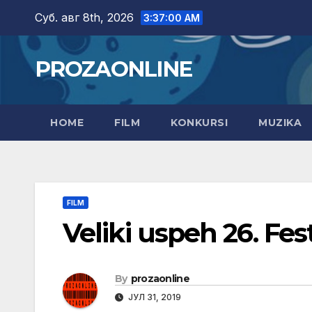
Skip
Суб. авг 8th, 2026
3:37:01 AM
to
content
PROZAONLINE
HOME
FILM
KONKURSI
MUZIKA
FILM
Veliki uspeh 26. Fes
By
prozaonline
ЈУЛ 31, 2019