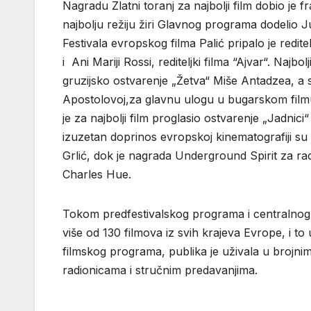
Nagradu Zlatni toranj za najbolji film dobio je fr
najbolju režiju žiri Glavnog programa dodelio Jur
Festivala evropskog filma Palić pripalo je redi
i Ani Mariji Rossi, rediteljki filma “Ajvar“. Najbolj
gruzijsko ostvarenje „Žetva“ Miše Antadzea, a spe
Apostolovoj,za glavnu ulogu u bugarskom film
je za najbolji film proglasio ostvarenje „Jadnici
izuzetan doprinos evropskoj kinematografiji su s
Grlić, dok je nagrada Underground Spirit za r
Charles Hue.
Tokom predfestivalskog programa i centralnog de
više od 130 filmova iz svih krajeva Evrope, i to 
filmskog programa, publika je uživala u brojni
radionicama i stručnim predavanjima.