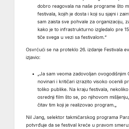
dobro reagovala na naše programe što me 
festivala, kojih je dosta i koji su sjajni i 
sam zaista sve pohvale za organizaciju, z
kako je to infrastrukturno izgledalo pre 1
tiče svega u vezi sa festivalom.“
Osvrćući se na proteklo 26. izdanje Festivala 
izjavio:
„Ja sam veoma zadovoljan ovogodišnjim G
novinari i kritičari izrazito visoko ocenil
toliko publike. Na kraju festivala, nekoliko
osrednji film što se, po njihovom mišljenju,
čitav tim koji je realizovao program.„
Nil Jang, selektor takmičarskog programa Paral
potvrđuje da se festival kreće u pravom smeru