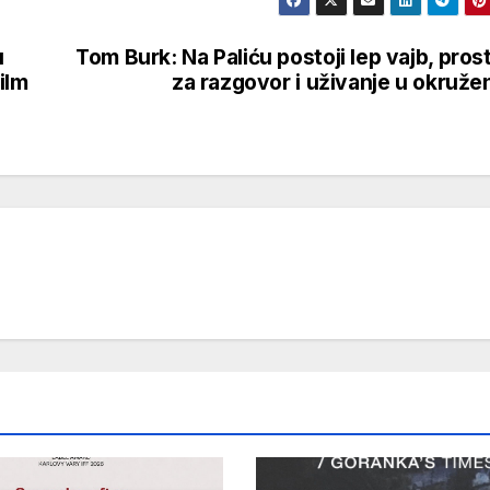
u
Tom Burk: Na Paliću postoji lep vajb, pros
ilm
za razgovor i uživanje u okruže