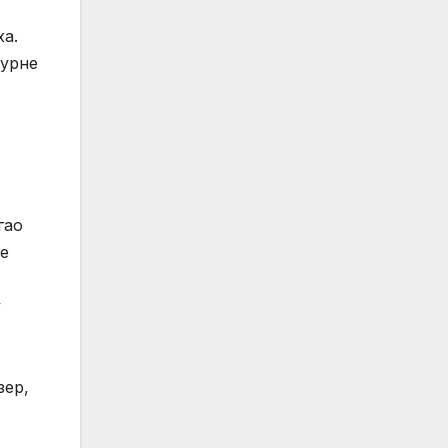
ха.
турне
гао
је
у
зер,