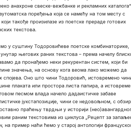
еко анахроне свеске-вежбанке и рекламних каталога“
а аутоматска поређења која се намећу на том месту с
који такође произилазе из поетске прераде готових
ских текстова.
бимо у суштину Тодоровићеве поетске комбинаторике,
 унутар његових раних текстова – према начелу блис
вамо да пронађемо неки рекурентан систем, који би
лине значења, на основу кога веома лако можемо да
 спојева. Оно што чини Тодоровић, истовремено чин
шине плаката или простора листа папира, а истоврем
еговом песмом влада начело дадаистичке забаве
истичке јукстапозиције, чини се недовољном, с обзи
дноставно праћењу тврдњи у историји (нео)авангардно
овим раним текстовима из циклуса „Рецепт за запаљ
ч
, на пример наћи ћемо у старој антологији француско