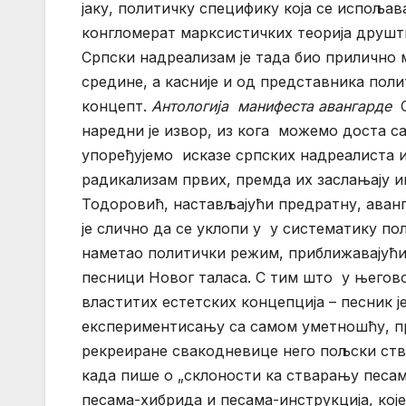
јаку, политичку специфику која се испоља
конгломерат марксистичких теорија друшт
Српски надреализам је тада био прилично 
средине, а касније и од представника поли
концепт.
Антологија манифеста авангарде
С
наредни је извор, из кога можемо доста с
упоређујемо исказе српских надреалиста и
радикализам првих, премда их заслањају 
Тодоровић, настављајући предратну, аванг
је слично да се уклопи у у систематику по
наметао политички режим, приближавајући
песници Новог таласа. С тим што у његово
властитих естетских концепција – песник ј
експериментисању са самом уметношћу, п
рекреиране свакодневице него пољски ств
када пише о „склоности ка стварању песама
песама-хибрида и песама-инструкција, које