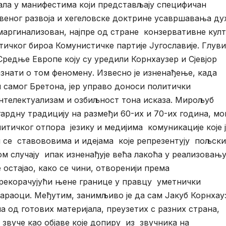
вала у манифестима који представљају специфичан
веног развоја и хегеловске доктрине усавршавања ду
маргинализован, најпре од стране конзервативне кул
тичког бироа Комунистичке партије Југославије. Глуви
редње Европе коју су уредили Корнхаузер и Сјевјор
азнати о том феномену. Извесно је изненађење, када
 самог Бретона, јер управо доноси политички
интелектуализам и озбиљност тона исказа. Мирољуб
ардну традицију на размеђи 60-их и 70-их година, мо
литичког отпора језику и медијима комуникације које 
 се ставововима и идејама које репрезентују пољски
м случају ипак изненађује већа лакоћа у реализовањ
е остајао, како се чини, отворенији према
рекорачујући њене границе у правцу уметнички
араоци. Међутим, занимљиво је да сам Јакуб Корнхау
 од готових материјала, преузетих с разних страна,
 звуче као објаве које допиру из звучника на