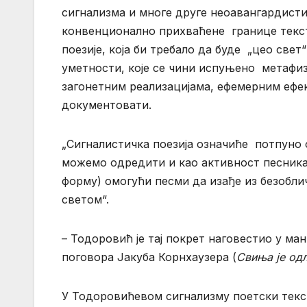
сигнализма и многе друге неоавангардистич
конвенционално прихваћене границе текста
поезије, која би требало да буде „цео свет
уметности, које се чини испуњено метафи
загонетним реализацијама, ефемерним ефек
документовати.
„Сигналистичка поезија означиће потпуно о
можемо одредити и као активност песника 
форму) омогући песми да изађе из безоблич
светом“.
– Тодоровић је тај покрет наговестио у ман
поговора Јакуба Корнхаузера (
Свиња је од
У Тодоровићевом сигнализму поетски текст 