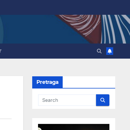
T
Pretraga