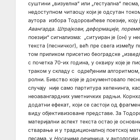
суштини „визуелна“ или „гестуална“ песма,
недоступном читаоцу који је одсутан током
аутора избора Тодоровићеве поезије, коју 
Авангарда. Штрајкови, деформације, пореме
поезији“ сигнализма: „ситуиран је (он) у 
текста (песничког), већ пре свега између п
том приликом присетио београдске „изведб
с почетка 70-их година, у оквиру које је 
траком у складу с одређеним алгоритмом,
ролни. Бивство које је документовало пес
случају није само партитура хепенинга, ка
неоавангардних уметничких радњи. Корнха
додатни ефекат, који се састоји од фрагм
виду објективизоване представе. За Тодор
материјални аспект текста остао је основ
стварање и у традиционалној поетској ма
песама, у
Носачима реченица
, у антологији