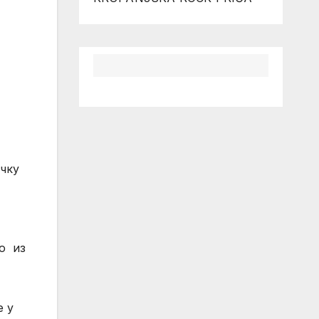
ичку
мо из
е у