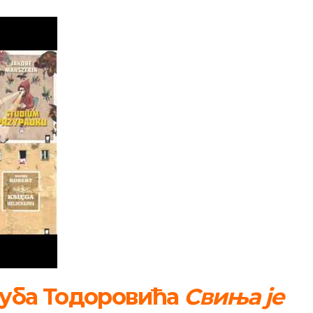
уба Тодоровића
Свиња је