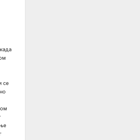
 када
ком
и се
ено
ром
г
ење
г