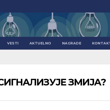
VESTI
AKTUELNO
NAGRADE
KONTAK
А СИГНАЛИЗУЈЕ ЗМИЈА?