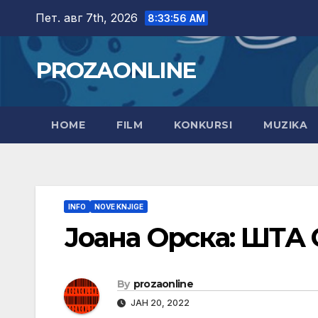
Skip
Пет. авг 7th, 2026
8:33:56 AM
to
content
PROZAONLINE
HOME
FILM
KONKURSI
MUZIKA
INFO
NOVE KNJIGE
Јоана Орска: ШТ
By
prozaonline
ЈАН 20, 2022