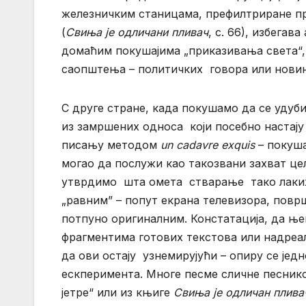
железничким станицама, префилтриране пр
(
Свиња је одличани пливач
, с. 66), избегав
домаћим покушајима „приказивања света“, 
саопштења – политичких говора или новин
С друге стране, када покушамо да се уду
из замршених односа који посебно настају
писању методом
un cadavre exquis
– покуша
могао да послужи као такозвани захват це
утврдимо шта омета стварање тако лаких
„равним” – попут екрана телевизора, повр
потпуно оригиналним. Констатација, да њ
фрагментима готових текстова или надреал
да ови остају узнемирујући – опиру се је
ескперимента. Многе песме сличне песник
јетре“ или из књиге
Свиња је одличан плива