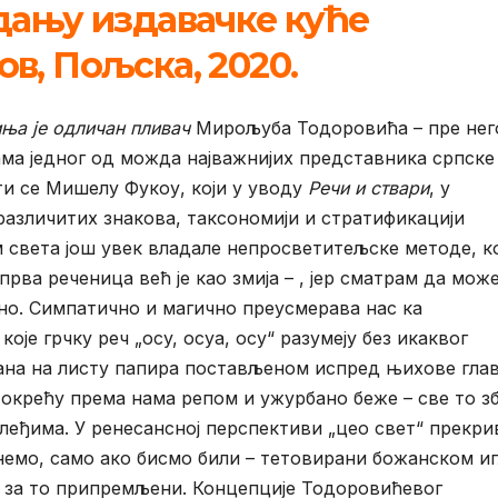
дању издавачке куће
в, Пољска, 2020.
ња је одличан пливач
Мирољуба Тодоровића – пре нег
ма једног од можда најважнијих представника српске
ти се Мишелу Фукоу, који у уводу
Речи и ствари
, у
азличитих знакова, таксономији и стратификацији
света још увек владале непросветитељске методе, ко
прва реченица већ је као змија – , јер сматрам да мож
јно. Симпатично и магично преусмерава нас ка
које грчку реч „осy, осyа, осy“ разумеју без икаквог
сана на листу папира постављеном испред њихове глав
 окрећу према нама репом и ужурбано беже – све то з
леђима. У ренесансној перспективи „цео свет“ прекри
тнемо, само ако бисмо били – тетовирани божанском и
ће за то припремљени. Концепције Тодоровићевог