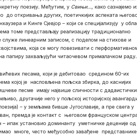
нкретну поезију. Међутим, у
Свињи…
, како сазнајемо и
ало до откривања других, поетичкијих аспеката његов
аузера и Кинге Сјевјор – који се специјализују у обл
рема томе представљају реализацију традиционално
се служе линеарним записом, с поделом на стихове и
својствима, која се могу повезивати с перформативно
ме на папиру захваљујући читаочевом прималачком раду.
ћевих песама, који је дебитовао средином 60-их
рема којој је насловљена пољска збирка, до каснијих
пишчеве песме имају највише сличности с дадаистички
љиво, другачије него у пољској историјској авангарди
поезија) – у земљама бивше Југославије, а пре свега у
зиван, премда је контакт с његовом француском центр
н – ипак установио доминанту уметничке деценије од
е имао многе, често међусобно завађене представнике