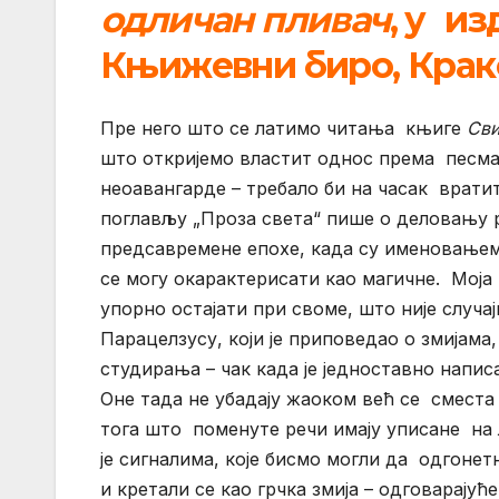
одличан пливач
, у
из
Књижевни биро, Крако
Пре него што се латимо читања књиге
Сви
што откријемо властит однос према песма
неоавангарде – требало би на часак врати
поглављу „Проза света“ пише о деловању р
предсавремене епохе, када су именовањем 
се могу окарактерисати као магичне. Моја 
упорно остајати при своме, што није случа
Парацелзусу, који је приповедао о змијама, 
студирања – чак када је једноставно напи
Оне тада не убадају жаоком већ се сместа
тога што поменуте речи имају уписане на 
је сигналима, које бисмо могли да одгоне
и кретали се као грчка змија – одговарају