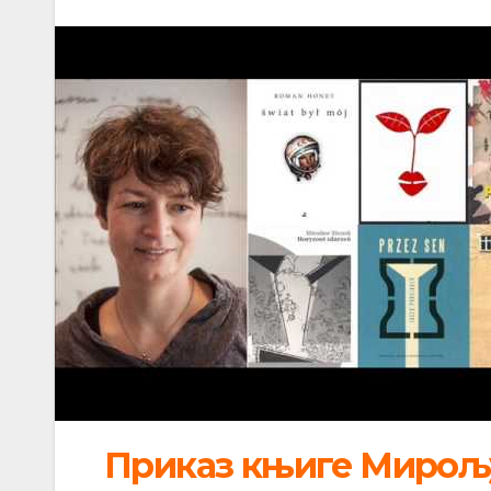
Приказ књиге Мирољ