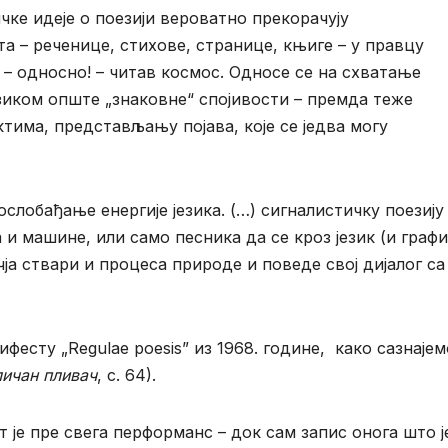
ке идеје о поезији вероватно прекорачују
 – реченице, стихове, странице, књиге – у правцу
“ – односно! – читав космос. Односе се на схватање
зиком опште „знаковне“ спојивости – премда теже
тима, представљању појава, које се једва могу
слобађање енергије језика. (…) сигналистичку поезију
и машине, или само песника да се кроз језик (и граф
ја ствари и процеса природе и поведе свој дијалог са
ифесту „Regulae poesis” из 1968. године, како сазнаје
личан пливач
, с. 64).
је пре свега перформанс – док сам запис онога што ј