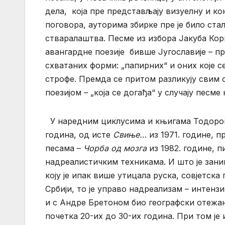
дела, која пре представљају визуелну и ко
поговора, ауторима збирке пре је било ст
стваралаштва. Песме из избора Јакуба Корнх
авангардне поезије бивше Југославије – п
схватаних форми: „папирних“ и оних које 
строфе. Премда се притом разликују свим 
поезијом – „која се догађа“ у случају пес
У наредним циклусима и књигама Тодорови
година, од исте
Свиње…
из 1971. године, п
песама –
Чорба од мозга
из 1982. године, 
надреалистичким техникама. И што је заним
коју је ипак више утицала руска, совјетска 
Србији, то је управо надреализам – интен
и с Андре Бретоном био географски отежа
почетка 20-их до 30-их година. При том ј