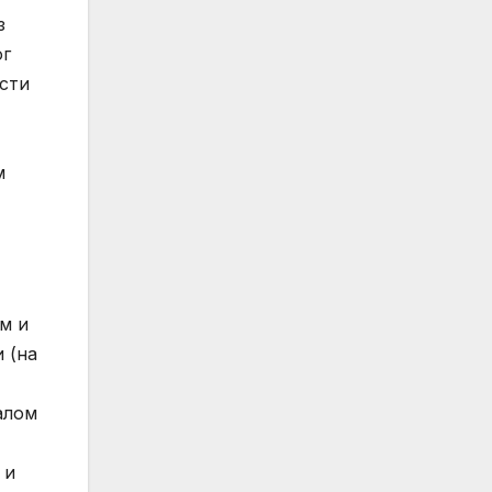
з
ог
асти
м
м и
 (на
алом
 и