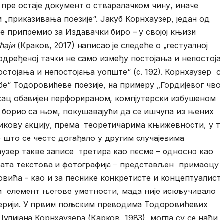
 пре остаје документ о стваралачком чину, иначе
 „приказивања поезије“. Јакуб Корнхаузер, један од
је припремио за Издавачки биро – у својој књизи
ћаји
(Краков, 2017) написао је следеће о „гестуалној
неодређеној тачки не само између постојања и непостој
остојања и непостојања уопште“ (с. 192). Корнхаузер 
е“ Тодоровићеве поезије, на примеру „Гордијевог чв
писац обавијен перфорираном, компјутерски избушеном
 борио са њом, покушавајући да се ишчупа из њених
никову акцију, према теоретичарима књижевности, у 
о што се често догађало у другим случајевима
узер такве записе третира као песме – односно као
ената текстова и фотографија – представљен примаоцу
овића – као и за песнике конкретисте и концептуалист
ни елемент његове уметности, мада није искључивало
терији. У првим пољским преводима Тодоровићевих
 Јулијана Корнхаузера (Карков, 1983), могла су се наћи