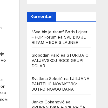
Komentari
о
“Sve bio je ritam” Boris Lajner
– POP Forum
на
SVE BIO JE
RITAM – BORIS LAJNER
је
Slobodan Pajić
на
STORIJA O
емо
VALJEVSKOJ ROCK GRUPI
DOLAR
Svetlana Sekulić
на
LJILJANA
е.
PANTELIĆ NOVAKOVIĆ:
бог
JUTRO NOVOG DANA
вен
глом
Janko Čokanović
на
KRUPANJSKA ROCK PRIČA