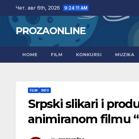
Skip
Чет. авг 6th, 2026
9:24:12 AM
to
content
PROZAONLINE
HOME
FILM
KONKURSI
MUZIKA
FILM
INFO
Srpski slikari i pro
animiranom filmu “T