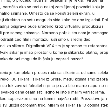
filmu, o procesu rada na “Seljacima” je rekla: “Virtuelna
 naročito ako se radi o nekoj zamišljenoj pozadini koju je
nalno snimanje. Umesto da se koristi zeleni ekran, u
lji direktno na setu mogu da vide kako će ona izgledati. Pol
adnja odigrava bude urađeno kroz virtualnu produkciju i
ili pre samog snimanja. Naravno poljski tim nam je pomaga
 odradili ceo film i montažu, ušli smo u srednji deo
ci za slikare. Digitalkraft VFX tim je spremao te referentne
vaki slikar je imao prostor u kome je slikarsko platno, proj
m, tako da oni mogu da ih šaltuju napred-nazad”.
jasnio je kompletan proces rada sa slikarima, od same selekc
ko 100 slikara i slikarki iz Srbije, među kojima smo izabral
i su tek završili fakultet i njima je ovo bilo manje naporno 
ati svakog dana osam sati, jedno te isto s malim varijacijama.
i kao supervizori smo na tome i najviše radili. Prezadovolja
 svi uložili ogroman trud. Mislim da slikar za 10 godina ste