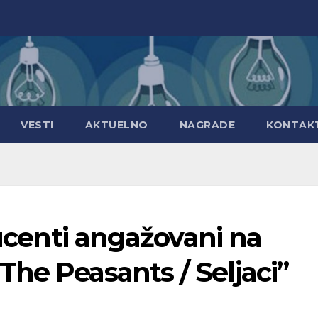
VESTI
AKTUELNO
NAGRADE
KONTAK
ducenti angažovani na
he Peasants / Seljaci”