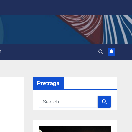
T
Pretraga