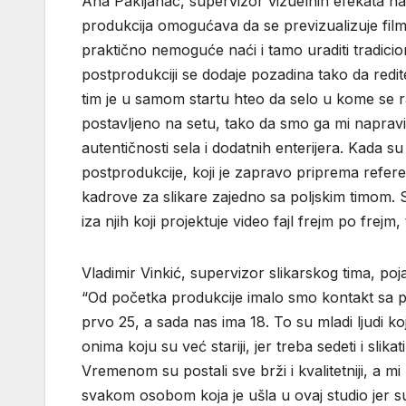
Ana Pakljanac, supervizor vizuelnih efekata na 
produkcija omogućava da se previzualizuje film,
praktično nemoguće naći i tamo uraditi tradicio
postprodukciji se dodaje pozadina tako da redite
tim je u samom startu hteo da selo u kome se r
postavljeno na setu, tako da smo ga mi naprav
autentičnosti sela i dodatnih enterijera. Kada su
postprodukcije, koji je zapravo priprema referen
kadrove za slikare zajedno sa poljskim timom. S
iza njih koji projektuje video fajl frejm po frej
Vladimir Vinkić, supervizor slikarskog tima, po
“Od početka produkcije imalo smo kontakt sa pre
prvo 25, a sada nas ima 18. To su mladi ljudi koj
onima koju su već stariji, jer treba sedeti i slik
Vremenom su postali sve brži i kvalitetniji, a m
svakom osobom koja je ušla u ovaj studio jer su