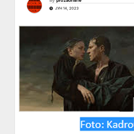
By
prozaonline
ЈУН 14, 2023