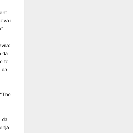
jent
mova i
”.
vila:
a da
ve to
 da
 “The
: da
kinja