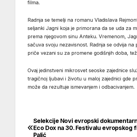
filma.
Radnja se temelji na romanu Vladislava Rejmonta
seljanki Jagni koja je primorana da se uda za m
prema njegovom sinu Anteku. Vremenom, Jagna p
sačuva svoju nezavisnost. Radnja se odvija na p
priče vezani su za promene godišnjih doba, teža
Ovaj jedinstveni mikrosvet seoske zajednice slu
tragičnoj ljubavi i životu u maloj zajednici gde 
može da rezultuje ismevanjem i odbacivanjem.
Selekcije Novi evropski dokumentarni
Кретање
Eco Dox na 30. Festivalu evropskog f
чланка
Palić