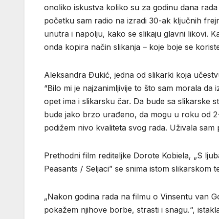
onoliko iskustva koliko su za godinu dana rada s
početku sam radio na izradi 30-ak ključnih frej
unutra i napolju, kako se slikaju glavni likovi. 
onda kopira način slikanja – koje boje se koriste
Aleksandra Đukić, jedna od slikarki koja učestvuj
“Bilo mi je najzanimljivije to što sam morala da
opet ima i slikarsku čar. Da bude sa slikarske st
bude jako brzo urađeno, da mogu u roku od 2-
podižem nivo kvaliteta svog rada. Uživala sam 
Prethodni film rediteljke Dorote Kobiela, „S lju
Peasants / Seljaci” se snima istom slikarskom t
„Nakon godina rada na filmu o Vinsentu van G
pokažem njihove borbe, strasti i snagu.“, istakl