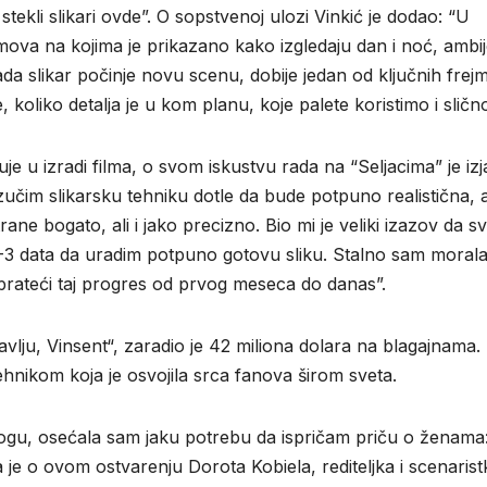
tekli slikari ovde”. O sopstvenoj ulozi Vinkić je dodao: “U
mova na kojima je prikazano kako izgledaju dan i noć, ambi
Kada slikar počinje novu scenu, dobije jedan od ključnih frej
, koliko detalja je u kom planu, koje palete koristimo i slično
e u izradi filma, o svom iskustvu rada na “Seljacima” je izja
 izučim slikarsku tehniku dotle da bude potpuno realistična, 
rane bogato, ali i jako precizno. Bio mi je veliki izazov da s
3 data da uradim potpuno gotovu sliku. Stalno sam morala
prateći taj progres od prvog meseca do danas”.
bavlju, Vinsent“, zaradio je 42 miliona dolara na blagajnama.
ehnikom koja je osvojila srca fanova širom sveta.
ogu, osećala sam jaku potrebu da ispričam priču o ženama
a je o ovom ostvarenju Dorota Kobiela, rediteljka i scenarist