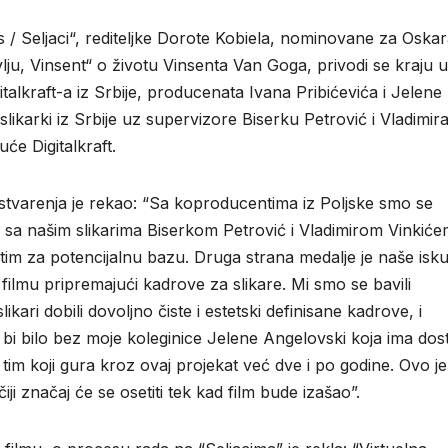
 / Seljaci“, rediteljke Dorote Kobiela, nominovane za Oskar
lju, Vinsent“ o životu Vinsenta Van Goga, privodi se kraju u
alkraft-a iz Srbije, producenata Ivana Pribićevića i Jelene
slikarki iz Srbije uz supervizore Biserku Petrović i Vladimir
e Digitalkraft.
stvarenja je rekao: “Sa koproducentima iz Poljske smo se
a sa našim slikarima Biserkom Petrović i Vladimirom Vinkiće
 tim za potencijalnu bazu. Druga strana medalje je naše isk
filmu pripremajući kadrove za slikare. Mi smo se bavili
kari dobili dovoljno čiste i estetski definisane kadrove, i
 bi bilo bez moje koleginice Jelene Angelovski koja ima dos
tim koji gura kroz ovaj projekat već dve i po godine. Ovo je
ji značaj će se osetiti tek kad film bude izašao”.