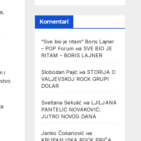
a,
Komentari
a
“Sve bio je ritam” Boris Lajner
– POP Forum
на
SVE BIO JE
RITAM – BORIS LAJNER
Slobodan Pajić
на
STORIJA O
m i
VALJEVSKOJ ROCK GRUPI
ustvo
DOLAR
Svetlana Sekulić
на
LJILJANA
ta
PANTELIĆ NOVAKOVIĆ:
JUTRO NOVOG DANA
Janko Čokanović
на
KRUPANJSKA ROCK PRIČA