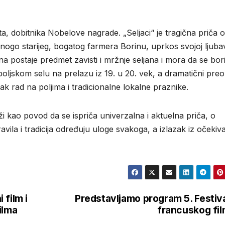
, dobitnika Nobelove nagrade. „Seljaci“ je tragična priča o
nogo starijeg, bogatog farmera Borinu, uprkos svojoj ljuba
ostaje predmet zavisti i mržnje seljana i mora da se bor
oljskom selu na prelazu iz 19. u 20. vek, a dramatični preo
k rad na poljima i tradicionalne lokalne praznike.
ži kao povod da se ispriča univerzalna i aktuelna priča, o
pravila i tradicija određuju uloge svakoga, a izlazak iz očeki
 film i
Predstavljamo program 5. Festiv
ilma
francuskog fi