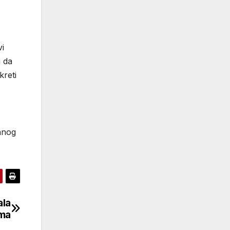
vi
i da
kreti
vanog
ala
lma