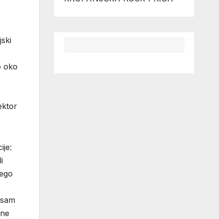
jski
o oko
ektor
ije:
i
nego
n sam
kne