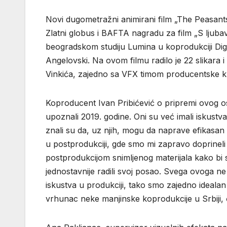
Novi dugometražni animirani film „The Peasants
Zlatni globus i BAFTA nagradu za film „S ljubav
beogradskom studiju Lumina u koprodukciji Digit
Angelovski. Na ovom filmu radilo je 22 slikara i 
Vinkića, zajedno sa VFX timom producentske kuć
Koproducent Ivan Pribićević o pripremi ovog o
upoznali 2019. godine. Oni su već imali iskustv
znali su da, uz njih, mogu da naprave efikasan
u postprodukciji, gde smo mi zapravo doprineli 
postprodukcijom snimljenog materijala kako bi sli
jednostavnije radili svoj posao. Svega ovoga ne
iskustva u produkciji, tako smo zajedno idealan 
vrhunac neke manjinske koprodukcije u Srbiji, či