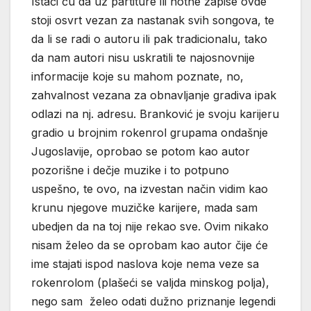
Istaći ću da uz partiture ili notne zapise ovde
stoji osvrt vezan za nastanak svih songova, te
da li se radi o autoru ili pak tradicionalu, tako
da nam autori nisu uskratili te najosnovnije
informacije koje su mahom poznate, no,
zahvalnost vezana za obnavljanje gradiva ipak
odlazi na nj. adresu. Branković je svoju karijeru
gradio u brojnim rokenrol grupama ondašnje
Jugoslavije, oprobao se potom kao autor
pozorišne i dečje muzike i to potpuno
uspešno, te ovo, na izvestan način vidim kao
krunu njegove muzičke karijere, mada sam
ubedjen da na toj nije rekao sve. Ovim nikako
nisam želeo da se oprobam kao autor čije će
ime stajati ispod naslova koje nema veze sa
rokenrolom (plašeći se valjda minskog polja),
nego sam želeo odati dužno priznanje legendi