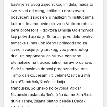
baštinjenje ovog zajedničkog im dela, mada to
sve zavisi od onog, koliko su obrazovani i
posvećeni zaposleni u nadležnim institucijama
kulture. Imamo ovde i slovo o Velikom ratu iz
pera profesora – doktora Dimirija Golemovića,
koji potvrdjuje da je Solunac prvo delo ovakve
tematike u nas uobličeno i prilagodjeno za
javno izvodjenje gitarskog, već pomenutog
dua, uz napomenu da su sve napisane
utemeljene na tradicionalnoj naravno osnovi.
Sadržaj naslova donosi prepoznatljive one
Tamo daleko/Jesam li ti Jelane/Zavičaju mili
kraju/Tandrčak/Kreće se ladja
francuska/Solunsko kolo/Volga Volga/
Nizamski rastanak/Reče čiča da me ženi/Lele
dunje ranke/Biljana platno beleše i Čačak.