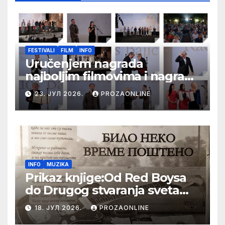
FESTIVALI
FILM
INFO
Uručenjem nagrada
najboljim filmovima i nagrade
„Aleksandar Lifka“ Radošu
23. ЈУЛ 2026.
PROZAONLINE
Bajiću svečano zatvoren 33.
Festival evropskog filma Palić
INFO
MUZIKA
Prikaz knjige:Od Red Boysa
do Drugog stvaranja sveta
(bilo neko vreme pošteno)
18. ЈУЛ 2026.
PROZAONLINE
(autor- Zlatomira Sremca,