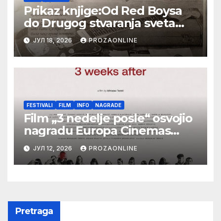
Prikaz knjige:Od Red Boysa
do Drugog stvaranja sveta
(bilo neko vreme pošteno)
ЈУЛ 18, 2026
PROZAONLINE
(autor- Zlatomira Sremca,
Botoš 2022. godine, samizdat)
FESTIVALI
FILM
INFO
NAGRADE
Film „3 nedelje posle“ osvojio
nagradu Europa Cinemas
Label na Filmskom festivalu u
ЈУЛ 12, 2026
PROZAONLINE
Karlovim Varima
Pretraga