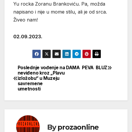
Yu rocka Zoranu Brankoviću. Pa, možda
napisano i nije u mome stilu, ali je od srca.
Živeo nam!
02.09.2023.
Poslednje vođenje na
DAMA PEVA BLUZ
Кретање
neviđeno kroz „Plavu
izložobu“ u Muzeju
чланка
savremene
umetnosti
By
prozaonline