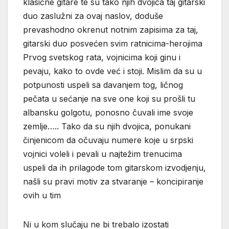
klasične gitare te su tako njih dvojica taj gitarski
duo zaslužni za ovaj naslov, doduše
prevashodno okrenut notnim zapisima za taj,
gitarski duo posvećen svim ratnicima-herojima
Prvog svetskog rata, vojnicima koji ginu i
pevaju, kako to ovde već i stoji. Mislim da su u
potpunosti uspeli sa davanjem tog, ličnog
pečata u sećanje na sve one koji su prošli tu
albansku golgotu, ponosno čuvali ime svoje
zemlje….. Tako da su njih dvojica, ponukani
činjenicom da očuvaju numere koje u srpski
vojnici voleli i pevali u najtežim trenucima
uspeli da ih prilagode tom gitarskom izvodjenju,
našli su pravi motiv za stvaranje – koncipiranje
ovih u tim
Ni u kom slučaju ne bi trebalo izostati