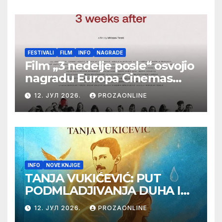
Botoš 2022. godine,
samizdat)
FESTIVALI
FILM
INFO
NAGRADE
Film „3 nedelje posle“ osvojio
nagradu Europa Cinemas
Label na Filmskom festivalu
12. ЈУЛ 2026.
PROZAONLINE
u Karlovim Varima
INFO
NOVE KNJIGE
TANJA VUKIĆEVIĆ: PUT
PODMLADJIVANJA DUHA I
TELA SA TESLOM
12. ЈУЛ 2026.
PROZAONLINE