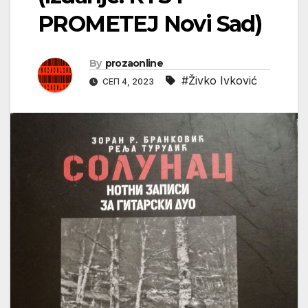
PROMETEJ Novi Sad)
By
prozaonline
#Živko Ivković
СЕП 4, 2023