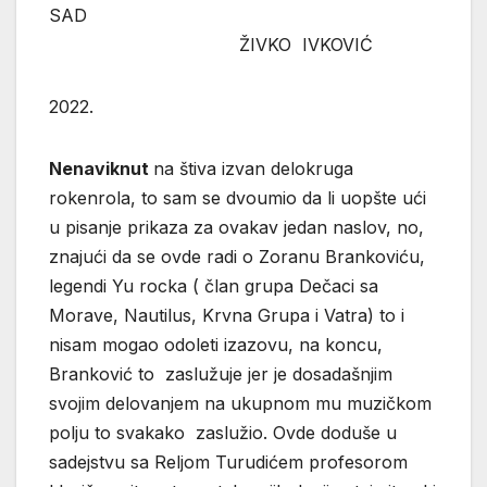
SAD
ŽIVKO IVKOVIĆ
2022.
Nenaviknut
na štiva izvan delokruga
rokenrola, to sam se dvoumio da li uopšte ući
u pisanje prikaza za ovakav jedan naslov, no,
znajući da se ovde radi o Zoranu Brankoviću,
legendi Yu rocka ( član grupa Dečaci sa
Morave, Nautilus, Krvna Grupa i Vatra) to i
nisam mogao odoleti izazovu, na koncu,
Branković to zaslužuje jer je dosadašnjim
svojim delovanjem na ukupnom mu muzičkom
polju to svakako zaslužio. Ovde doduše u
sadejstvu sa Reljom Turudićem profesorom