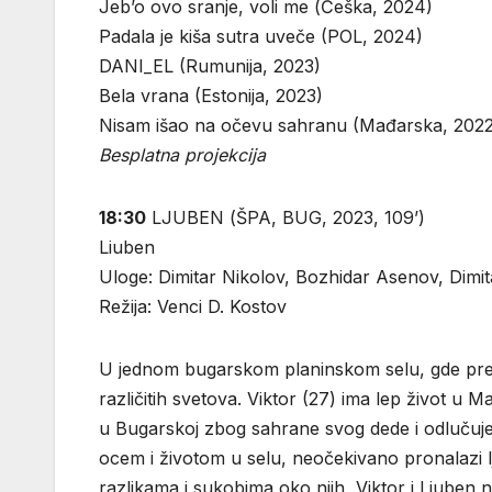
Jeb’o ovo sranje, voli me (Češka, 2024)
Padala je kiša sutra uveče (POL, 2024)
DANI_EL (Rumunija, 2023)
Bela vrana (Estonija, 2023)
Nisam išao na očevu sahranu (Mađarska, 2022
Besplatna projekcija
18:30
LJUBEN (ŠPA, BUG, 2023, 109’)
Liuben
Uloge: Dimitar Nikolov, Bozhidar Asenov, Dim
Režija: Venci D. Kostov
U jednom bugarskom planinskom selu, gde pred
različitih svetova. Viktor (27) ima lep život u
u Bugarskoj zbog sahrane svog dede i odlučuje
ocem i životom u selu, neočekivano pronalazi 
razlikama i sukobima oko njih, Viktor i Ljuben 