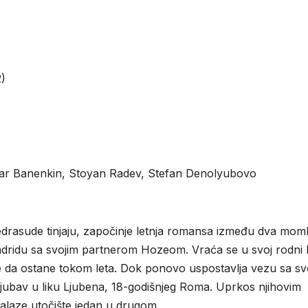
)
itar Banenkin, Stoyan Radev, Stefan Denolyubovo
rasude tinjaju, započinje letnja romansa između dva momk
 Madridu sa svojim partnerom Hozeom. Vraća se u svoj rodni 
 da ostane tokom leta. Dok ponovo uspostavlja vezu sa sv
ljubav u liku Ljubena, 18-godišnjeg Roma. Uprkos njihovim
nalaze utočište jedan u drugom.