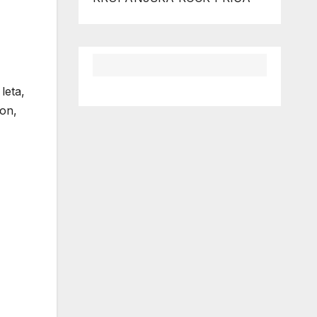
leta,
 on,