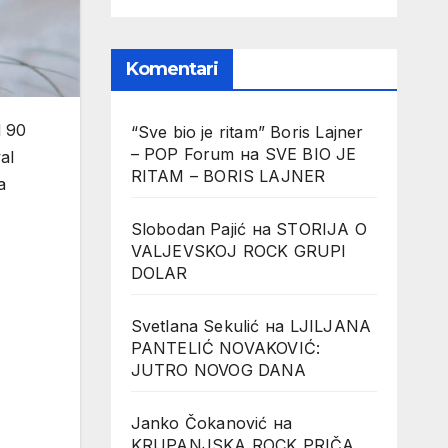
Komentari
d 90
“Sve bio je ritam” Boris Lajner
– POP Forum
на
SVE BIO JE
al
RITAM – BORIS LAJNER
a
Slobodan Pajić
на
STORIJA O
VALJEVSKOJ ROCK GRUPI
DOLAR
Svetlana Sekulić
на
LJILJANA
PANTELIĆ NOVAKOVIĆ:
JUTRO NOVOG DANA
Janko Čokanović
на
KRUPANJSKA ROCK PRIČA