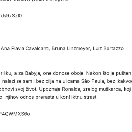
Tds9xSzl0
Ana Flavia Cavalcanti, Bruna Linzmeyer, Luiz Bertazzo
iliku, a za Babyja, one donose oboje. Nakon što je pušten 
nalazi se sam i bez cilja na ulicama São Paula, bez ikakvo
a obnovi svoj život. Upoznaje Ronaldа, zrelog muškarca, koj
, njihov odnos prerasta u konfliktnu strast.
=pxP4QWMXS6o