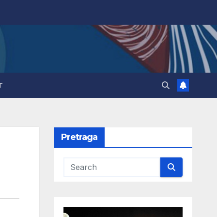
T
Pretraga