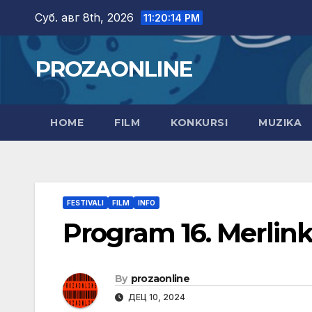
Skip
Суб. авг 8th, 2026
11:20:15 PM
to
content
PROZAONLINE
HOME
FILM
KONKURSI
MUZIKA
FESTIVALI
FILM
INFO
Program 16. Merlink
By
prozaonline
ДЕЦ 10, 2024