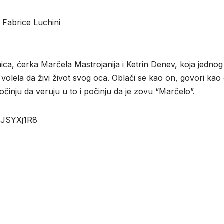
 Fabrice Luchini
ica, ćerka Marčela Mastrojanija i Ketrin Denev, koja jednog 
i volela da živi život svog oca. Oblači se kao on, govori kao
činju da veruju u to i počinju da je zovu “Marčelo”.
FsJSYXj1R8