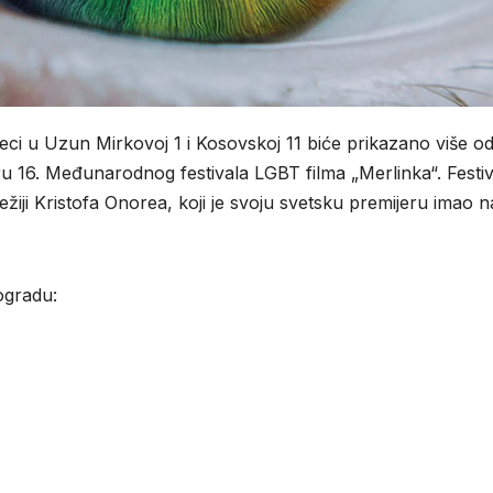
ci u Uzun Mirkovoj 1 i Kosovskoj 11 biće prikazano više o
ru 16. Međunarodnog festivala LGBT filma „Merlinka“. Festiv
iji Kristofa Onorea, koji je svoju svetsku premijeru imao n
ogradu: