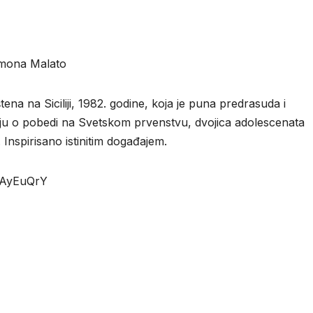
imona Malato
na na Siciliji, 1982. godine, koja je puna predrasuda i
njaju o pobedi na Svetskom prvenstvu, dvojica adolescenata
 Inspirisano istinitim događajem.
IlAyEuQrY