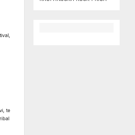
ival,
i, te
ribal