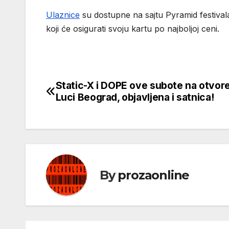
Ulaznice
su dostupne na sajtu Pyramid festival
koji će osigurati svoju kartu po najboljoj ceni.
Static-X i DOPE ove subote na otvo
Кретање
Luci Beograd, objavljena i satnica!
чланка
By
prozaonline