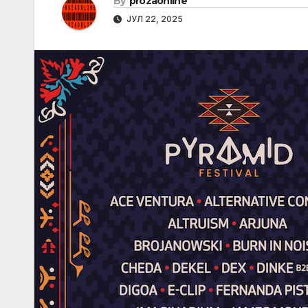
By
prozaonline
ЈУЛ 22, 2025