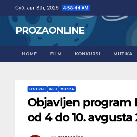
Skip
Суб. авг 8th, 2026
4:58:45 AM
to
content
PROZAONLINE
HOME
FILM
KONKURSI
MUZIKA
FESTIVALI
INFO
MUZIKA
Objavljen program 
od 4 do 10. avgusta 