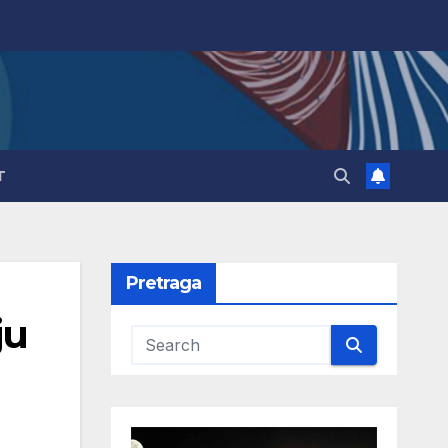
T
Pretraga
ju