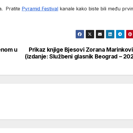
a. Pratite
Pyramid Festival
kanale kako biste bili među prvi
renom u
Prikaz knjige Bjesovi Zorana Marinkov
(izdanje: Službeni glasnik Beograd – 20