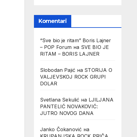
Komentari
“Sve bio je ritam” Boris Lajner
– POP Forum
на
SVE BIO JE
RITAM – BORIS LAJNER
Slobodan Pajić
на
STORIJA O
VALJEVSKOJ ROCK GRUPI
DOLAR
Svetlana Sekulić
на
LJILJANA
PANTELIĆ NOVAKOVIĆ:
JUTRO NOVOG DANA
Janko Čokanović
на
KRUPANJSKA ROCK PRIČA