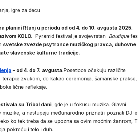
nja, igre za decu
 na
planini Rtanj
u periodu od
od 4. do 10. avgusta 2025.
nazivom KOLO.
Pyramid festival je svojevrstan
Boutique
fest
je
svetske zvezde psytrance
muzičkog pravca
,
duhovne
gate slavenske kulturne tradicije
.
jenja
– od 4. do 7. avgusta
.Posetioce očekuju različite
e, terapije zvukom, do kakao ceremonija, šamanske prakse,
boke lične refleksije.
tivala su Tribal dani
, gde je u fokusu muzika. Glavni
muzike, a nastupaju međunarodno priznati i poznati DJ-ev
ili neko ko tek treba da se upozna sa ovim moćnim žanrom, T
 pokreću i telo i duh.