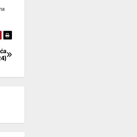
ma
ića
24)