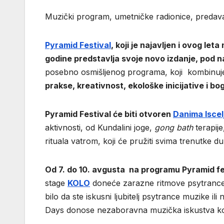
Muzički program, umetničke radionice, predava
Pyramid Festival
, koji je najavljen i ovog leta
godine
predstavlja svoje novo
izdanje
, pod 
posebno osmišljenog programa, koji kombinu
prakse, kreativnost, ekološke inicijative i bo
Pyramid Festival će biti otvoren
Danima Iscel
aktivnosti, od Kundalini joge,
gong bath
terapij
rituala vatrom, koji će pružiti svima trenutke du
Od 7.
do 10.
avgusta
na programu Pyramid fes
stage
KOLO
doneće zarazne ritmove psytrance 
bilo da ste iskusni ljubitelj psytrance muzike 
Days donose nezaboravna muzička iskustva koja