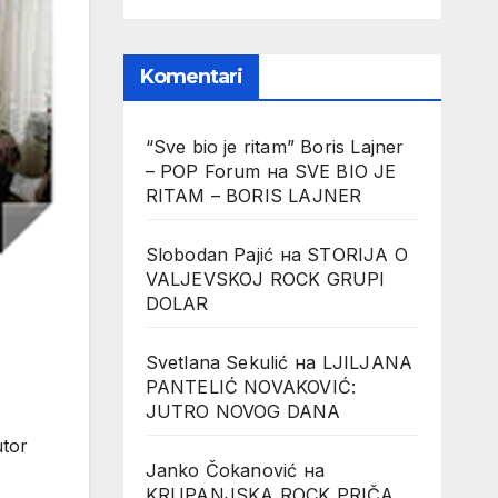
Komentari
“Sve bio je ritam” Boris Lajner
– POP Forum
на
SVE BIO JE
RITAM – BORIS LAJNER
Slobodan Pajić
на
STORIJA O
VALJEVSKOJ ROCK GRUPI
DOLAR
Svetlana Sekulić
на
LJILJANA
PANTELIĆ NOVAKOVIĆ:
JUTRO NOVOG DANA
utor
Janko Čokanović
на
KRUPANJSKA ROCK PRIČA