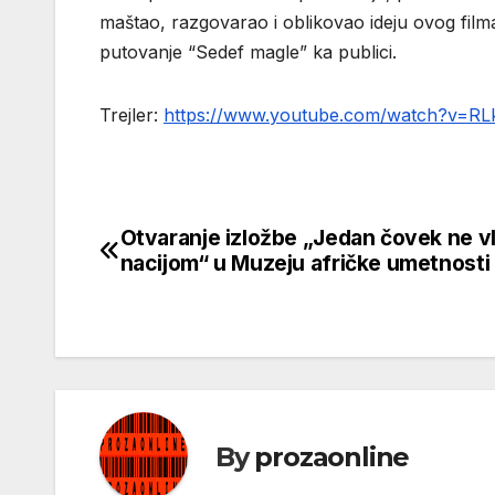
maštao, razgovarao i oblikovao ideju ovog film
putovanje “Sedef magle” ka publici.
Trejler:
https://www.youtube.com/watch?v=
Otvaranje izložbe „Jedan čovek ne v
Кретање
nacijom“ u Muzeju afričke umetnosti 
чланка
By
prozaonline