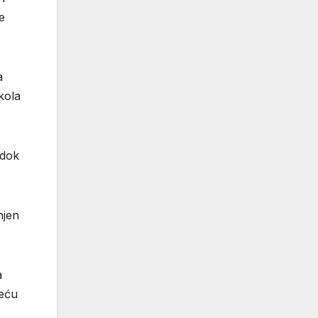
e
a
kola
 dok
njen
a
reću