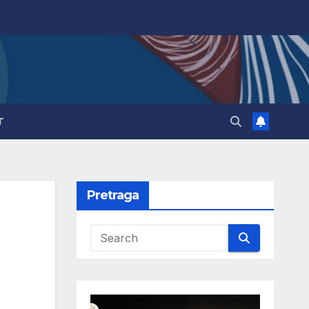
T
Pretraga