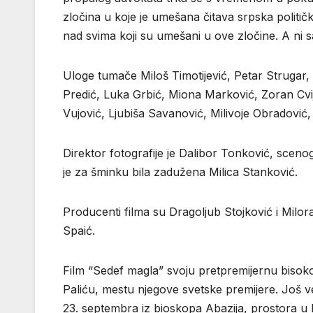
zločina u koje je umešana čitava srpska politič
nad svima koji su umešani u ove zločine. A ni sa
Uloge tumače Miloš Timotijević, Petar Strugar,
Predić, Luka Grbić, Miona Marković, Zoran Cvij
Vujović, Ljubiša Savanović, Milivoje Obradović, 
Direktor fotografije je Dalibor Tonković, sceno
je za šminku bila zadužena Milica Stanković.
Producenti filma su Dragoljub Stojković i Milor
Spaić.
Film “Sedef magla” svoju pretpremijernu bisok
Paliću, mestu njegove svetske premijere. Još v
23. septembra iz bioskopa Abazija, prostora u k