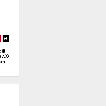
iji
27.
ra