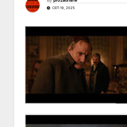
By
prozaonline
СЕП 19, 2025