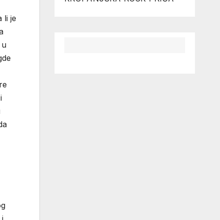
li je
a
 u
gde
re
i
u
da
og
i