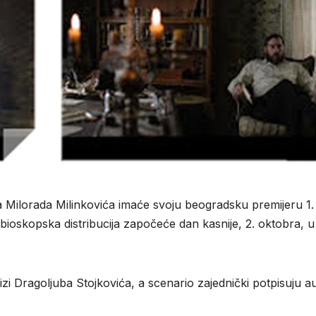
ja Milorada Milinkovića imaće svoju beogradsku premijeru 1.
oskopska distribucija započeće dan kasnije, 2. oktobra, u
izi Dragoljuba Stojkovića, a scenario zajednički potpisuju a