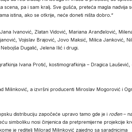
ka scena, pa i sam kralj. Sve gušća, preteća magla nadvija s
ma istina, ako se otkrije, neće doneti ništa dobro.“
 Jana Ivanović, Zlatan Vidović, Mariana Aranđelović, Milen
anović, Vojislav Brajović, Jovo Maksić, Milica Janković, Ni
Nebojša Dugalić, Jelena Ilić i drugi.
grafkinja Ivana Protić, kostimografkinja – Dragica Laušević,
ad Milinković, a izvršni producenti Miroslav Mogorović i Og
opsku distribuciju započeće upravo tamo gde je i
rođen
– n
eću simboliku nosi činjenica da pretpremijerne projekcije k
ome je reditelj Milorad Milinković zajedno sa saradnicima