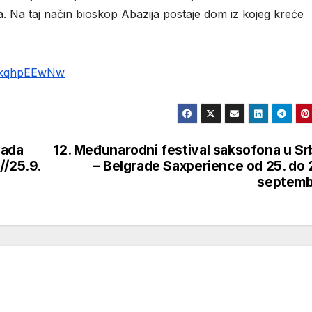
a. Na taj način bioskop Abazija postaje dom iz kojeg kreće
RLkqhpEEwNw
lada
12. Međunarodni festival saksofona u Srb
//25.9.
– Belgrade Saxperience od 25. do 
septemb