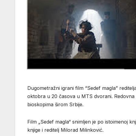
Dugometražni igrani film “Sedef magla” reditel
oktobra u 20 časova u MTS dvorani. Redovna bi
bioskopima širom Srbije.
Film „Sedef magla“ snimljen je po istoimenoj knj
knjige i reditelj Milorad Milinković.