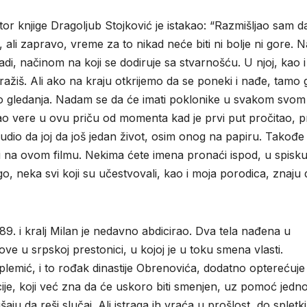
 knjige Dragoljub Stojković je istakao: “Razmišljao sam da 
 ali zapravo, vreme za to nikad neće biti ni bolje ni gore. N
nadi, načinom na koji se dodiruje sa stvarnošću. U njoj, kao i
ažiš. Ali ako na kraju otkrijemo da se poneki i nađe, tamo 
no gledanja. Nadam se da će imati poklonike u svakom svom
imao vere u ovu priču od momenta kad je prvi put pročitao, p
udio da joj da još jedan život, osim onog na papiru. Takođe 
li na ovom filmu. Nekima ćete imena pronaći ispod, u spisk
go, neka svi koji su učestvovali, kao i moja porodica, znaju 
89. i kralj Milan je nedavno abdicirao. Dva tela nađena u
 u srpskoj prestonici, u kojoj je u toku smena vlasti.
plemić, i to rođak dinastije Obrenovića, dodatno opterećuje
je, koji već zna da će uskoro biti smenjen, uz pomoć jedn
 da reši slučaj. Ali istraga ih vraća u prošlost, do spletki 