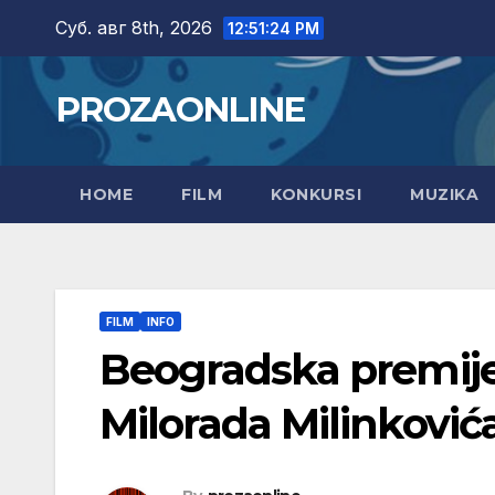
Skip
Суб. авг 8th, 2026
12:51:25 PM
to
content
PROZAONLINE
HOME
FILM
KONKURSI
MUZIKA
FILM
INFO
Beogradska premije
Milorada Milinković