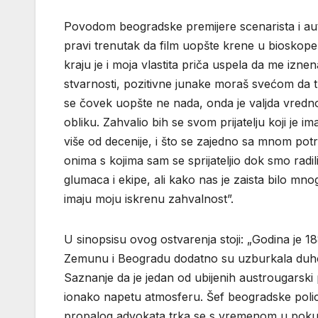
Povodom beogradske premijere scenarista i autor
pravi trenutak da film uopšte krene u bioskope,
kraju je i moja vlastita priča uspela da me izne
stvarnosti, pozitivne junake moraš svećom da tr
se čovek uopšte ne nada, onda je valjda vred
obliku. Zahvalio bih se svom prijatelju koji je 
više od decenije, i što se zajedno sa mnom potr
onima s kojima sam se sprijateljio dok smo radi
glumaca i ekipe, ali kako nas je zaista bilo mno
imaju moju iskrenu zahvalnost”.
U sinopsisu ovog ostvarenja stoji: „Godina je 18
Zemunu i Beogradu dodatno su uzburkala duhove
Saznanje da je jedan od ubijenih austrougarski 
ionako napetu atmosferu. Šef beogradske polici
propalog advokata trka se s vremenom u pokušaju