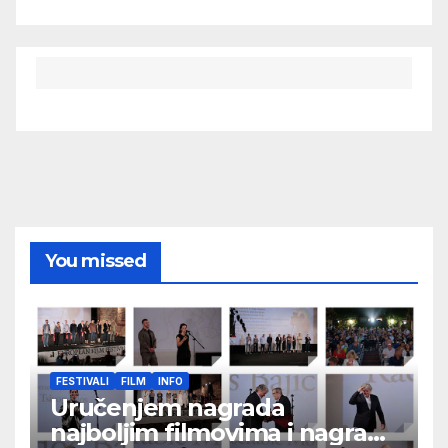
You missed
FESTIVALI
FILM
INFO
Uručenjem nagrada
najboljim filmovima i nagrade