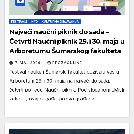
FESTIVALI
INFO
KULTURNA DEŠAVANJA
Najveći naučni piknik do sada –
Četvrti Naučni piknik 29. i 30. maja u
Arboretumu Šumarskog fakulteta
7. МАЈ 2026.
PROZAONLINE
Festival nauke i Šumarski fakultet pozivaju vas u
Arboretum 29. i 30. maja na najveći do sada,
četvrti po redu Naučni piknik. Pod sloganom „Misli
zeleno“, ovaj događaj poziva građane…