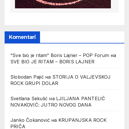
Komentari
“Sve bio je ritam” Boris Lajner – POP Forum
на
SVE BIO JE RITAM – BORIS LAJNER
Slobodan Pajić
на
STORIJA O VALJEVSKOJ
ROCK GRUPI DOLAR
Svetlana Sekulić
на
LJILJANA PANTELIĆ
NOVAKOVIĆ: JUTRO NOVOG DANA
Janko Čokanović
на
KRUPANJSKA ROCK
PRIČA