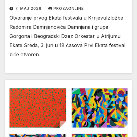
7. МАЈ 2026.
PROZAONLINE
Otvaranje prvog Ekata festivala u KrnjevuIzložba
Radomira Damnjanovića Damnjana i grupe
Gorgona i Beogradski Dzez Orkestar u Atrijumu
Ekate Sreda, 3. jun u 18 časova Prvi Ekata festival
biće otvoren…