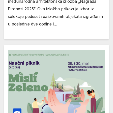
međunarodna arhitektonska izložba „Nagrada
Piranezi 2025”. Ova izložba prikazuje izbor iz
selekcije pedeset realizovanih objekata izgrađenih
u poslednje dve godine i…