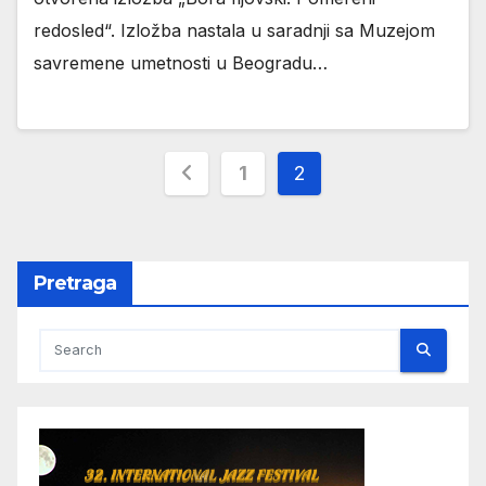
redosled“. Izložba nastala u saradnji sa Muzejom
savremene umetnosti u Beogradu…
Пагинација
1
2
чланака
Pretraga