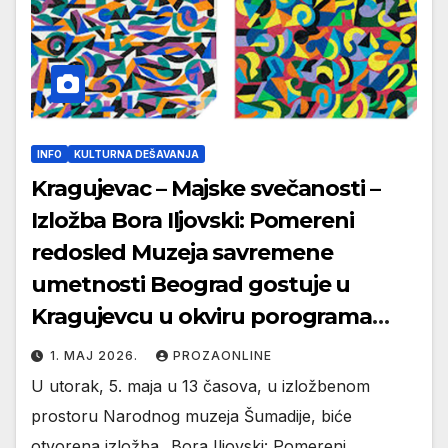
INFO
KULTURNA DEŠAVANJA
Kragujevac – Majske svečanosti –
Izložba Bora Iljovski: Pomereni
redosled Muzeja savremene
umetnosti Beograd gostuje u
Kragujevcu u okviru porograma
Majske svečanosti
1. МАЈ 2026.
PROZAONLINE
U utorak, 5. maja u 13 časova, u izložbenom
prostoru Narodnog muzeja Šumadije, biće
otvorena izložba „Bora Iljovski: Pomereni