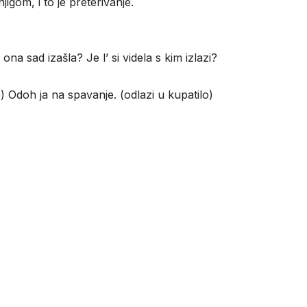
gom, i to je preterivanje.
ona sad izašla? Je l’ si videla s kim izlazi?
) Odoh ja na spavanje. (odlazi u kupatilo)