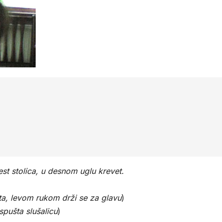
est stolica, u desnom uglu krevet.
čita, levom rukom drži se za glavu
)
spušta slušalicu
)