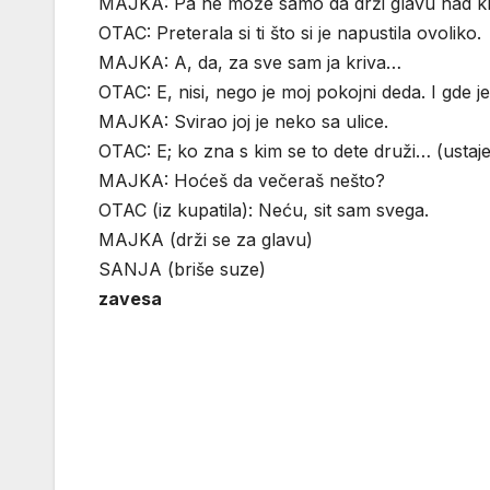
MAJKA: Pa ne može samo da drži glavu nad knji
OTAC: Preterala si ti što si je napustila ovoliko.
MAJKA: A, da, za sve sam ja kriva…
OTAC: E, nisi, nego je moj pokojni deda. I gde je 
MAJKA: Svirao joj je neko sa ulice.
OTAC: E; ko zna s kim se to dete druži… (ustaje
MAJKA: Hoćeš da večeraš nešto?
OTAC (iz kupatila): Neću, sit sam svega.
MAJKA (drži se za glavu)
SANJA (briše suze)
zavesa