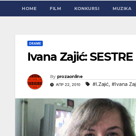
HOME
FILM
KONKURSI
MUZIKA
DRAME
Ivana Zajić: SESTRE
By
prozaonline
#I.Zajić
,
#Ivana Zaj
АПР 22, 2010