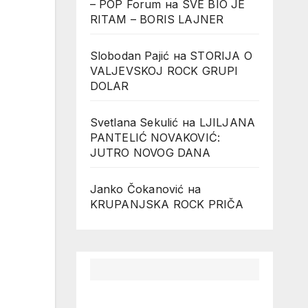
– POP Forum
на
SVE BIO JE
RITAM – BORIS LAJNER
Slobodan Pajić
на
STORIJA O
VALJEVSKOJ ROCK GRUPI
DOLAR
Svetlana Sekulić
на
LJILJANA
PANTELIĆ NOVAKOVIĆ:
JUTRO NOVOG DANA
Janko Čokanović
на
KRUPANJSKA ROCK PRIČA