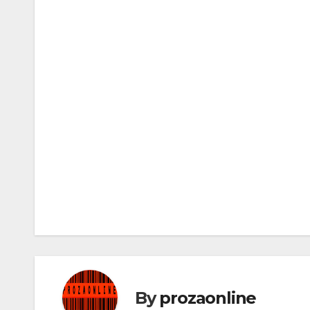
Кретање
чланка
By
prozaonline