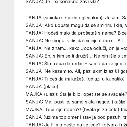
SANJA: Je l’ si konačno završila?
TANJA (šminka se pred ogledalom): Jesam. Sad
SANJA: Ako uopšte mogu da se smirim. (kija, v
TANJA: Hoćeš malo da prošetaš s nama? Biće t
SANJA: Ne mogu, vidiš da mi nije dobro… A ti,
TANJA: Ne znam… kako Joca odluči, on je voz
SANJA: Eh, s kim se ti družiš… Ne bih išla s t
TANJA: Šta treba da radim – samo da zarijem n
SANJA: Ne kažem to. Ali, pazi skim izlaziš i gde
TANJA: Ti ćeš da mi kažeš. (odlazi u kupatilo)
SANJA (plače)
MAJKA (ulazi): Šta je bilo, opet ste se svađale
SANJA: Ma, pusti je, samo skita negde. (kašlje i
MAJKA: Tebi nije dobro?! (hvata je za čelo) Im
SANJA (uzima toplomer i stavlja pod pazuh, tr
TANJA: Je l’ ima nešto da se jede? (otvara friž