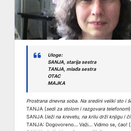
Uloge:
SANJA, starija sestra
TANJA, mlađa sestra
OTAC
MAJKA
Prostrana dnevna soba. Na sredini veliki sto i š
TANJA (
sedi za stolom i razgovara telefonom
)
SANJA (
leži na krevetu, na krilu drži knjigu i 
TANJA: Dogovoreno… Važi… Vidimo se, ćao! (