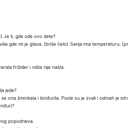
) Je li, gde ode ovo dete?
e gde mi je glava. (briše čelo) Sanja ima temperaturu. (pr
la frižider i ništa nije našla.
da jede?
ona šminkala i kinđurila. Posle su je zvali i odmah je istr
inđuri?
avog popodneva.