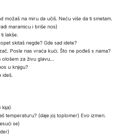
 možaš na miru da učiš. Neću više da ti smetam.
adi maramicu i briše nos)
i lakše.
 opet skitaš negde? Gde sad idete?
ač. Posle nas vraća kući. Što ne pođeš s nama?
im ološem za živu glavu…
os u knjigu?
 ideš.
?
 kija)
aš temperaturu? (daje joj toplomer) Evo izmeri.
esući se)
ider)