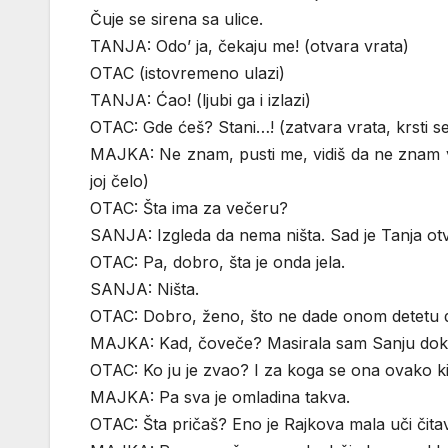
Čuje se sirena sa ulice.
TANJA: Odo’ ja, čekaju me! (otvara vrata)
OTAC (istovremeno ulazi)
TANJA: Ćao! (ljubi ga i izlazi)
OTAC: Gde ćeš? Stani…! (zatvara vrata, krsti se
MAJKA: Ne znam, pusti me, vidiš da ne znam viš
joj čelo)
OTAC: Šta ima za večeru?
SANJA: Izgleda da nema ništa. Sad je Tanja otvara
OTAC: Pa, dobro, šta je onda jela.
SANJA: Ništa.
OTAC: Dobro, ženo, što ne dade onom detetu 
MAJKA: Kad, čoveče? Masirala sam Sanju dok se 
OTAC: Ko ju je zvao? I za koga se ona ovako k
MAJKA: Pa sva je omladina takva.
OTAC: Šta pričaš? Eno je Rajkova mala uči čit