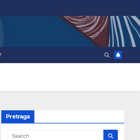
T
Pretraga