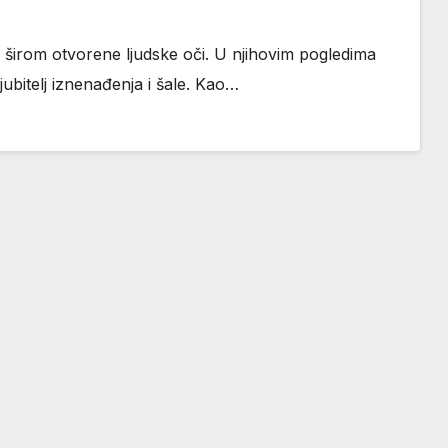
širom otvorene ljudske oči. U njihovim pogledima
jubitelj iznenađenja i šale. Kao…