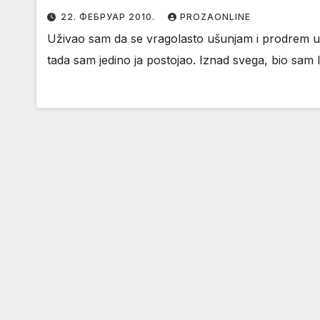
22. ФЕБРУАР 2010.
PROZAONLINE
Uživao sam da se vragolasto ušunjam i prodrem u 
tada sam jedino ja postojao. Iznad svega, bio sam l