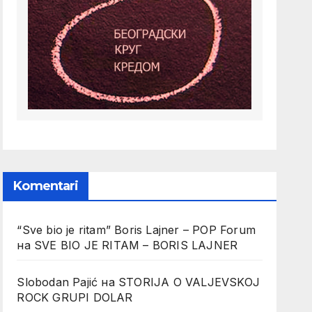
Komentari
“Sve bio je ritam” Boris Lajner – POP Forum
на
SVE BIO JE RITAM – BORIS LAJNER
Slobodan Pajić
на
STORIJA O VALJEVSKOJ
ROCK GRUPI DOLAR