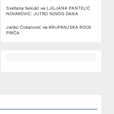
Svetlana Sekulić
на
LJILJANA PANTELIĆ
NOVAKOVIĆ: JUTRO NOVOG DANA
Janko Čokanović
на
KRUPANJSKA ROCK
PRIČA