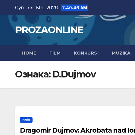
Skip
Суб. авг 8th, 2026
7:40:47 AM
to
content
PROZAONLINE
HOME
FILM
KONKURSI
MUZIKA
Ознака:
D.Dujmov
PRIČE
Dragomir Dujmov: Akrobata nad 