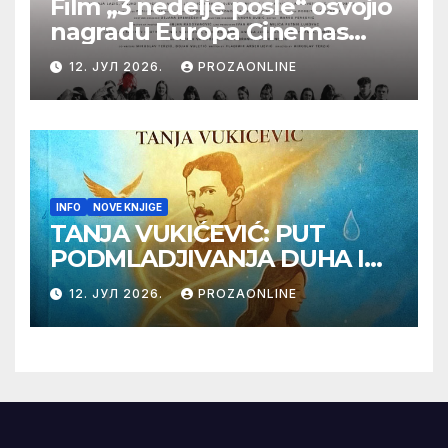
Film „3 nedelje posle“ osvojio
nagradu Europa Cinemas
Label na Filmskom festivalu
12. ЈУЛ 2026.
PROZAONLINE
u Karlovim Varima
INFO
NOVE KNJIGE
TANJA VUKIĆEVIĆ: PUT
PODMLADJIVANJA DUHA I
TELA SA TESLOM
12. ЈУЛ 2026.
PROZAONLINE