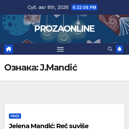
Skip
Суб. авг 8th, 2026
6:32:08 PM
to
content
PROZAONLINE
Ознака:
J.Mandić
PRIČE
Jelena Mandić: Reč suviše