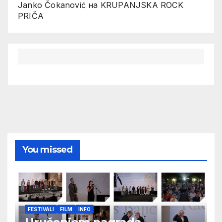
Janko Čokanović
на
KRUPANJSKA ROCK
PRIČA
You missed
FESTIVALI
FILM
INFO