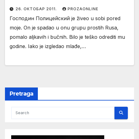
26. ОКТОБАР 2011.
PROZAONLINE
Господин Полицейский je živeo u sobi pored
moje. On je spadao u onu grupu prostih Rusa,
pomalo aljkavih i bučnih. Bilo je teško odrediti mu
godine. Iako je izgledao mlađe,…
Pretraga