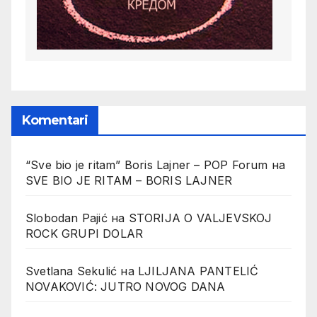
Komentari
“Sve bio je ritam” Boris Lajner – POP Forum
на
SVE BIO JE RITAM – BORIS LAJNER
Slobodan Pajić
на
STORIJA O VALJEVSKOJ
ROCK GRUPI DOLAR
Svetlana Sekulić
на
LJILJANA PANTELIĆ
NOVAKOVIĆ: JUTRO NOVOG DANA