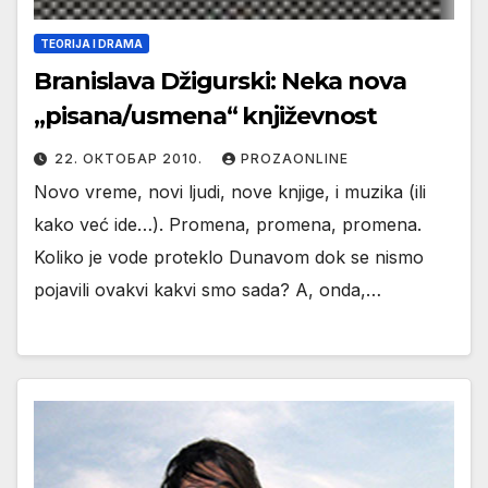
TEORIJA I DRAMA
Branislava Džigurski: Neka nova
„pisana/usmena“ književnost
22. ОКТОБАР 2010.
PROZAONLINE
Novo vreme, novi ljudi, nove knjige, i muzika (ili
kako već ide…). Promena, promena, promena.
Koliko je vode proteklo Dunavom dok se nismo
pojavili ovakvi kakvi smo sada? A, onda,…