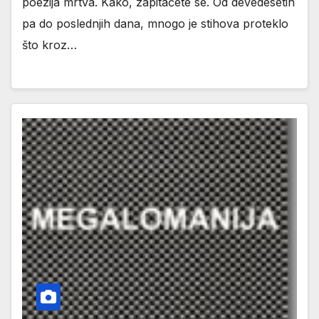
poezija mrtva. Kako, zapitaćete se. Od devedesetih
pa do poslednjih dana, mnogo je stihova proteklo
što kroz…