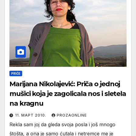
PRIČE
Marijana Nikolajević: Priča o jednoj
mušici koja je zagolicala nos i sletela
na kragnu
11. МАРТ 2010.
PROZAONLINE
Rekla sam joj da gleda svoja posla i još mnogo
štošta, a ona je samo ćutala i netremce me je