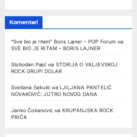
Komentari
“Sve bio je ritam” Boris Lajner – POP Forum
на
SVE BIO JE RITAM – BORIS LAJNER
Slobodan Pajić
на
STORIJA O VALJEVSKOJ
ROCK GRUPI DOLAR
Svetlana Sekulić
на
LJILJANA PANTELIĆ
NOVAKOVIĆ: JUTRO NOVOG DANA
Janko Čokanović
на
KRUPANJSKA ROCK
PRIČA