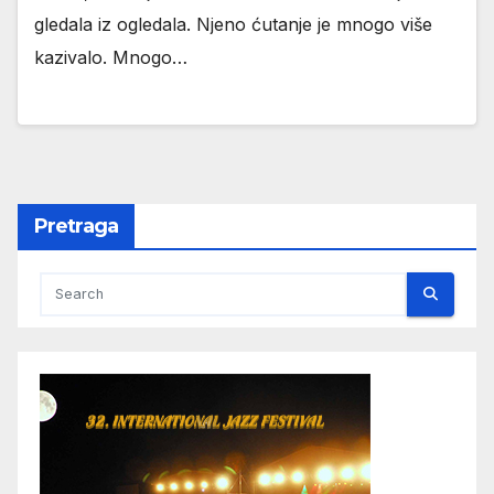
gledala iz ogledala. Njeno ćutanje je mnogo više
kazivalo. Mnogo…
Pretraga