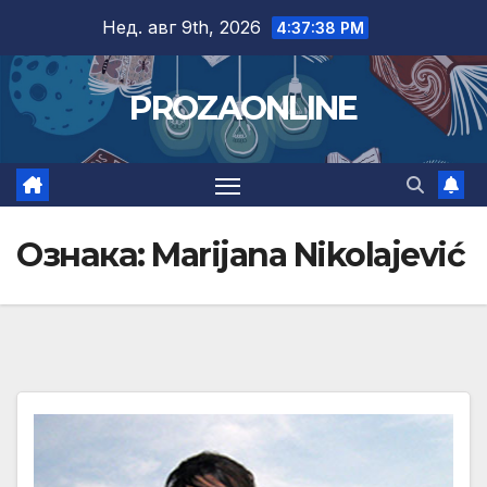
Skip
Нед. авг 9th, 2026
4:37:39 PM
to
content
PROZAONLINE
Ознака:
Marijana Nikolajević