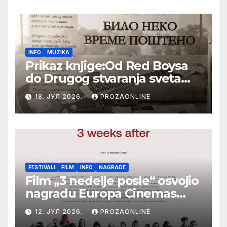
Festival evropskog filma Palić
INFO
MUZIKA
Prikaz knjige:Od Red Boysa
do Drugog stvaranja sveta
(bilo neko vreme pošteno)
18. ЈУЛ 2026.
PROZAONLINE
(autor- Zlatomira Sremca,
Botoš 2022. godine,
samizdat)
FESTIVALI
FILM
INFO
NAGRADE
Film „3 nedelje posle“ osvojio
nagradu Europa Cinemas
Label na Filmskom festivalu
12. ЈУЛ 2026.
PROZAONLINE
u Karlovim Varima