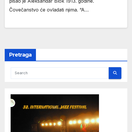
pisao je Aleksandar Blok 1913. godine.
Čovečanstvo će ovladati njima. “A…
Pretraga