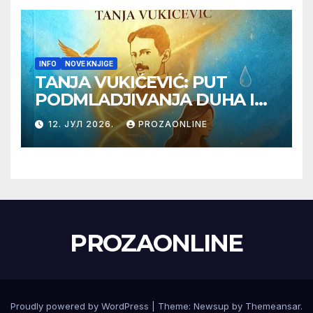
INFO
NOVE KNJIGE
TANJA VUKIĆEVIĆ: PUT
PODMLADJIVANJA DUHA I
TELA SA TESLOM
12. ЈУЛ 2026.
PROZAONLINE
PROZAONLINE
Proudly powered by WordPress
|
Theme:
Newsup
by
Themeansar
.