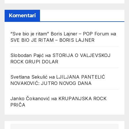
Komentari
“Sve bio je ritam” Boris Lajner – POP Forum
на
SVE BIO JE RITAM – BORIS LAJNER
Slobodan Pajić
на
STORIJA O VALJEVSKOJ
ROCK GRUPI DOLAR
Svetlana Sekulić
на
LJILJANA PANTELIĆ
NOVAKOVIĆ: JUTRO NOVOG DANA
Janko Čokanović
на
KRUPANJSKA ROCK
PRIČA