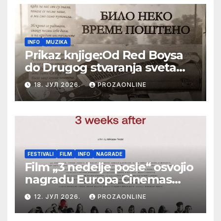
INFO
MUZIKA
Prikaz knjige:Od Red Boysa
do Drugog stvaranja sveta
(bilo neko vreme pošteno)
18. ЈУЛ 2026.
PROZAONLINE
(autor- Zlatomira Sremca,
Botoš 2022. godine,
samizdat)
FESTIVALI
FILM
INFO
NAGRADE
Film „3 nedelje posle“ osvojio
nagradu Europa Cinemas
Label na Filmskom festivalu
12. ЈУЛ 2026.
PROZAONLINE
u Karlovim Varima