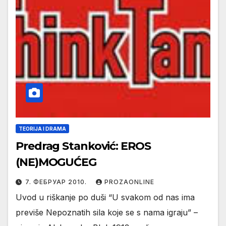
TEORIJA I DRAMA
Predrag Stanković: EROS
(NE)MOGUĆEG
7. ФЕБРУАР 2010.
PROZAONLINE
Uvod u riškanje po duši “U svakom od nas ima
previše Nepoznatih sila koje se s nama igraju” –