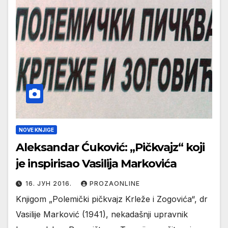
NOVE KNJIGE
Aleksandar Ćuković: „Pičkvajz“ koji
je inspirisao Vasilija Markovića
16. ЈУН 2016.
PROZAONLINE
Knjigom „Polemički pičkvajz Krleže i Zogovića“, dr
Vasilije Marković (1941), nekadašnji upravnik