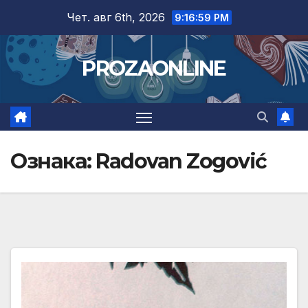
Skip
Чет. авг 6th, 2026
9:17:00 PM
to
content
PROZAONLINE
Ознака:
Radovan Zogović