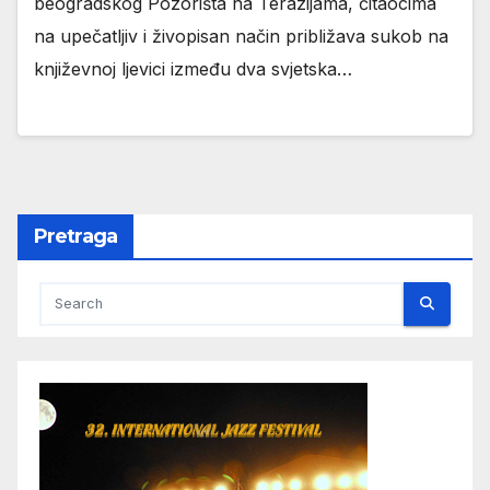
beogradskog Pozorišta na Terazijama, čitaocima
na upečatljiv i živopisan način približava sukob na
književnoj ljevici između dva svjetska…
Pretraga