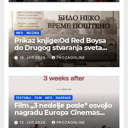
Festival evropskog filma Palić
INFO
MUZIKA
Prikaz knjige:Od Red Boysa
do Drugog stvaranja sveta
(bilo neko vreme pošteno)
18. ЈУЛ 2026.
PROZAONLINE
(autor- Zlatomira Sremca,
Botoš 2022. godine,
samizdat)
FESTIVALI
FILM
INFO
NAGRADE
Film „3 nedelje posle“ osvojio
nagradu Europa Cinemas
Label na Filmskom festivalu
12. ЈУЛ 2026.
PROZAONLINE
u Karlovim Varima