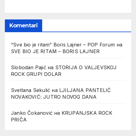
Komentari
“Sve bio je ritam” Boris Lajner – POP Forum
на
SVE BIO JE RITAM – BORIS LAJNER
Slobodan Pajić
на
STORIJA O VALJEVSKOJ
ROCK GRUPI DOLAR
Svetlana Sekulić
на
LJILJANA PANTELIĆ
NOVAKOVIĆ: JUTRO NOVOG DANA
Janko Čokanović
на
KRUPANJSKA ROCK
PRIČA