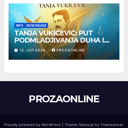
INFO
NOVE KNJIGE
TANJA VUKIĆEVIĆ: PUT
PODMLADJIVANJA DUHA I
TELA SA TESLOM
12. ЈУЛ 2026.
PROZAONLINE
PROZAONLINE
Proudly powered by WordPress
|
Theme:
Newsup
by
Themeansar
.