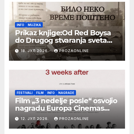
INFO
MUZIKA
Prikaz knjige:Od Red Boysa
do Drugog stvaranja sveta
(bilo neko vreme pošteno)
18. ЈУЛ 2026.
PROZAONLINE
(autor- Zlatomira Sremca,
Botoš 2022. godine,
samizdat)
FESTIVALI
FILM
INFO
NAGRADE
Film „3 nedelje posle“ osvojio
nagradu Europa Cinemas
Label na Filmskom festivalu
12. ЈУЛ 2026.
PROZAONLINE
u Karlovim Varima