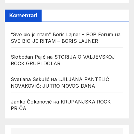
Komentari
“Sve bio je ritam” Boris Lajner – POP Forum
на
SVE BIO JE RITAM – BORIS LAJNER
Slobodan Pajić
на
STORIJA O VALJEVSKOJ
ROCK GRUPI DOLAR
Svetlana Sekulić
на
LJILJANA PANTELIĆ
NOVAKOVIĆ: JUTRO NOVOG DANA
Janko Čokanović
на
KRUPANJSKA ROCK
PRIČA