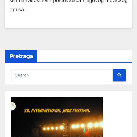
se i na radost svih poštovalaca njegovog muzičkog
opusa…
Pretraga