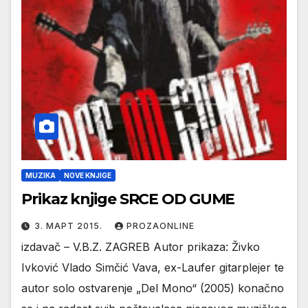
MUZIKA
NOVE KNJIGE
Prikaz knjige SRCE OD GUME
3. МАРТ 2015.
PROZAONLINE
izdavač – V.B.Z. ZAGREB Autor prikaza: Živko
Ivković Vlado Simčić Vava, ex-Laufer gitarplejer te
autor solo ostvarenje „Del Mono“ (2005) konačno