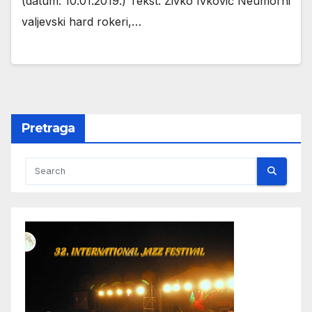
(datum: 10.01.2019.) Tekst: Živko Ivković Neumorni
valjevski hard rokeri,…
Pretraga