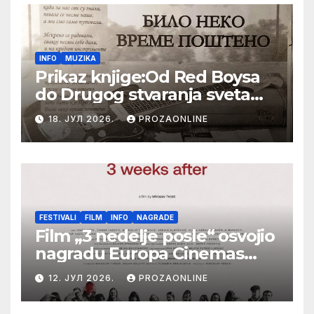
INFO
MUZIKA
Prikaz knjige:Od Red Boysa
do Drugog stvaranja sveta
(bilo neko vreme pošteno)
18. ЈУЛ 2026.
PROZAONLINE
(autor- Zlatomira Sremca,
Botoš 2022. godine,
samizdat)
FESTIVALI
FILM
INFO
NAGRADE
Film „3 nedelje posle“ osvojio
nagradu Europa Cinemas
Label na Filmskom festivalu
12. ЈУЛ 2026.
PROZAONLINE
u Karlovim Varima