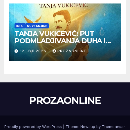
INFO
NOVE KNJIGE
TANJA VUKIĆEVIĆ: PUT
PODMLADJIVANJA DUHA I
TELA SA TESLOM
12. ЈУЛ 2026.
PROZAONLINE
PROZAONLINE
Proudly powered by WordPress
|
Theme:
Newsup
by
Themeansar
.