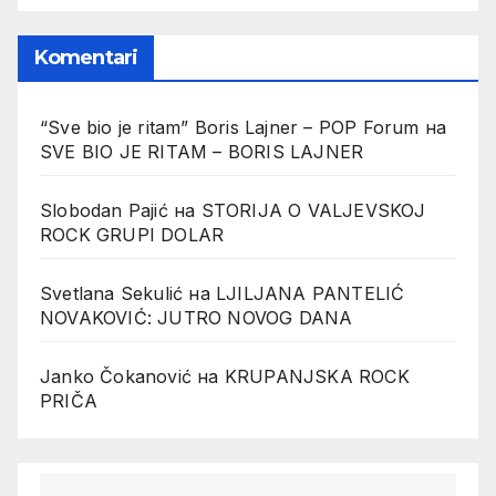
Komentari
“Sve bio je ritam” Boris Lajner – POP Forum
на
SVE BIO JE RITAM – BORIS LAJNER
Slobodan Pajić
на
STORIJA O VALJEVSKOJ
ROCK GRUPI DOLAR
Svetlana Sekulić
на
LJILJANA PANTELIĆ
NOVAKOVIĆ: JUTRO NOVOG DANA
Janko Čokanović
на
KRUPANJSKA ROCK
PRIČA