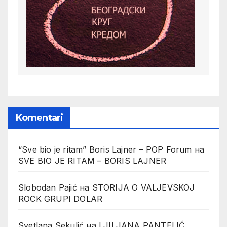
Komentari
“Sve bio je ritam” Boris Lajner – POP Forum
на
SVE BIO JE RITAM – BORIS LAJNER
Slobodan Pajić
на
STORIJA O VALJEVSKOJ
ROCK GRUPI DOLAR
Svetlana Sekulić
на
LJILJANA PANTELIĆ