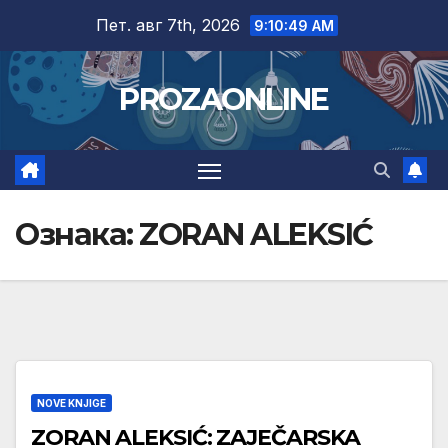
Skip
Пет. авг 7th, 2026
9:10:49 AM
to
content
PROZAONLINE
Ознака:
ZORAN ALEKSIĆ
NOVE KNJIGE
ZORAN ALEKSIĆ: ZAJEČARSKA