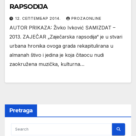
RAPSODIJA
12. СЕПТЕМБАР 2014.
PROZAONLINE
AUTOR PRIKAZA: Živko Ivković SAMIZDAT –
2013. ZAJEČAR „Zaječarska rapsodija“ je u stvari
urbana hronika ovoga grada rekapitulirana u
almanah štivo i jedina je koja čitaocu nudi
zaokružena muzička, kulturna…
Pretraga