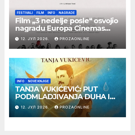
FESTIVALI
FILM
INFO
NAGRADE
Film „3 nedelje posle“ osvojio
nagradu Europa Cinemas
Label na Filmskom festivalu
12. ЈУЛ 2026.
PROZAONLINE
u Karlovim Varima
INFO
NOVE KNJIGE
TANJA VUKIĆEVIĆ: PUT
PODMLADJIVANJA DUHA I
TELA SA TESLOM
12. ЈУЛ 2026.
PROZAONLINE