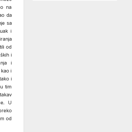
ao na
sao da
je sa
uak i
ranja
ili od
ških i
nja i
 kao i
tako i
 u tim
takav
ce. U
 preko
nim od