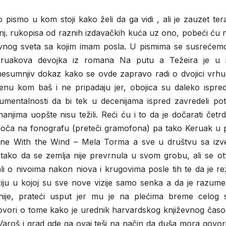
pismo u kom stoji kako želi da ga vidi , ali je zauzet te
 nj. rukopisa od raznih izdavačkih kuća uz ono, pobeći ću
vnog sveta sa kojim imam posla. U pismima se susrećemo
Keruakova devojka iz romana Na putu a Težeira je u 
 nesumnjiv dokaz kako se ovde zapravo radi o dvojici vrhu
emenu kom baš i ne pripadaju jer, obojica su daleko ispre
numentalnosti da bi tek u decenijama ispred zavredeli po
anjima uopšte nisu težili. Reći ću i to da je dočarati četr
loča na fonografu (preteči gramofona) pa tako Keruak u 
one With the Wind – Mela Torma a sve u društvu sa izv
ko da se zemlja nije prevrnula u svom grobu, ali se otv
i o nivoima nakon niova i krugovima posle tih te da je re
viziju u kojoj su sve nove vizije samo senka a da je razum
ije, prateći usput jer mu je na plećima breme celog s
vori o tome kako je urednik harvardskog književnog časop
Varoš i grad gde ga ovaj teši na način da duša mora govorit