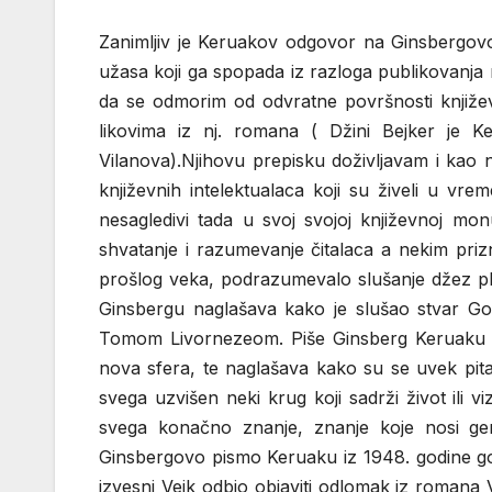
Zanimljiv je Keruakov odgovor na Ginsbergovo 
užasa koji ga spopada iz razloga publikovanja
da se odmorim od odvratne površnosti knjiže
likovima iz nj. romana ( Džini Bejker je 
Vilanova).Njihovu prepisku doživljavam i kao
književnih intelektualaca koji su živeli u vr
nesagledivi tada u svoj svojoj književnoj mo
shvatanje i razumevanje čitalaca a nekim prizn
prošlog veka, podrazumevalo slušanje džez p
Ginsbergu naglašava kako je slušao stvar G
Tomom Livornezeom. Piše Ginsberg Keruaku ta
nova sfera, te naglašava kako su se uvek pital
svega uzvišen neki krug koji sadrži život ili 
svega konačno znanje, znanje koje nosi gen
Ginsbergovo pismo Keruaku iz 1948. godine go
izvesni Vejk odbio objaviti odlomak iz romana 