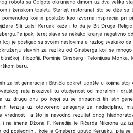
čnog robota sa Golgote okrunjeno dimom uz dva velika sta
om i ženskom toaletu Starlajt restorana) što se diže sa t
 pomenutog koji je poslužio kao izvorna inspiracija pri p
jižare Siti Lajts! Keruak kaže i to da je Bit Druga Religi
sbergu.Pa ipak, teret slave se nekako krajnje negativno o
koji je postigao sa svojim naslovima a razlog svakako da 
 okruženju slavnih za razliku od Ginsberga koji se mnogo 
bitničkoj filozofiji. Pominje Ginsberg i Telonijusa Monka, 
orškom baru.
ih za bit generacije i Bitnički pokret uopšte u kojima stoji
vetskog rata iskazivali tu otudjenost od moralnih i društ
ja uz drugu onu po kojoj su se pripadnici tih istih gener
lnih tenzija uz otovoreno zalaganje za nedisciplinu, mis
vne vrednosti a što je navodno rezultat onog hladnorato
azim i na imena Džona F. Kenedija te Ričarda Niksona uz i
od poslednjih , koje je Ginsberg uputio Keruaku, pita se 