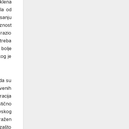
klena
la od
isanju
oznost
drazio
treba
bolje
kog je
 da su
venih
acija
tično
vskog
zražen
zašto