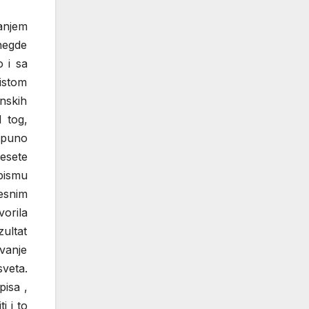
ranjem
 negde
 i sa
istom
nskih
d tog,
tpuno
desete
pismu
esnim
orila
zultat
evanje
veta.
isa ,
i i to