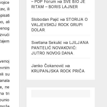
– POP Forum
на
SVE BIO JE
ojice
RITAM – BORIS LAJNER
v, ili
pisati
Slobodan Pajić
на
STORIJA O
o, ali
VALJEVSKOJ ROCK GRUPI
venog
DOLAR
zvući
ržajem
Svetlana Sekulić
на
LJILJANA
PANTELIĆ NOVAKOVIĆ:
JUTRO NOVOG DANA
tvenoj
Janko Čokanović
на
evnim
KRUPANJSKA ROCK PRIČA
li su
ranala
re, ne
a tri
punio
 može