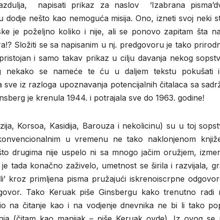
dulja, napisati prikaz za naslov ‘Izabrana pisma’dv
odje nešto kao nemoguća misija. Ono, izneti svoj neki sta
e je poželjno koliko i nije, ali se ponovo zapitam šta na
!? Složiti se sa napisanim u nj. predgovoru je tako prirodn
pristojan i samo takav prikaz u cilju davanja nekog sopst
g nekako se nameće te ću u daljem tekstu pokušati i
e a sve iz razloga upoznavanja potencijalnih čitalaca sa sad
nsberg je krenula 1944. i potrajala sve do 1963. godine!
zija, Korsoa, Kasidija, Barouza i nekolicinu) su u toj sops
a konvencionalnim u vremenu ne tako naklonjenom knjiž
što drugima nije uspelo ni sa mnogo jačim oružjem, izmeni
 je tada konačno zaživelo, umetnost se širila i razvijala, g
ili’ kroz primljena pisma pružajući iskrenoiscrpne odgovo
dgovor. Tako Keruak piše Ginsbergu kako trenutno radi n
o na čitanje kao i na vodjenje dnevnika ne bi li tako po
enja (čitam kao manijak – piše Keruak ovde). Iz ovog se