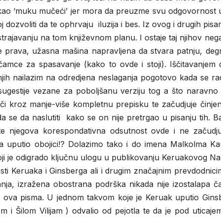
 kao ‘muku mučeći’ jer mora da preuzme svu odgovornost 
dozvoliti da te ophrvaju iluzija i bes. Iz ovog i drugih pis
strajavanju na tom književnom planu. I ostaje taj njihov neg
e prava, užasna mašina napravljena da stvara patnju, degr
i čamce za spasavanje (kako to ovde i stoji). Iščitavanjem 
njih nailazim na odredjena neslaganja pogotovo kada se ra
gestije vezane za poboljšanu verziju tog a što naravno
vlači kroz manje-više kompletnu prepisku te začudjuje činje
 se da naslutiti kako se on nije pretrgao u pisanju tih. 
te njegova korespondativna odsutnost ovde i ne začudjuj
ama uputio obojici!? Dolazimo tako i do imena Malkolma Kau
koji je odigrado ključnu ulogu u publikovanju Keruakovog N
sti Keruaka i Ginsberga ali i drugim značajnim prevdodnici
ja, izražena obostrana podrška nikada nije izostalapa ča
uju ova pisma. U jednom takvom koje je Keruak uputio Gins
 i Šilom Vilijam ) odvalio od pejotla te da je pod uticaj