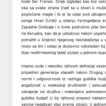
hotel Ser Frensis Drejk izgledao kao lice ve
oka sa svake strane (radi se u stvari o mušk
popločane magle i to je ta vizija pod uticajem
songa Howl (Urlik) u izdanju Ferlingetijeve kn
Zapadne Civilizaije i o tome podrobno piše Gin
na Keruaka, kao da je ustuknuo nakon uspeha 
potražiti u činjenici njegovog nesnalaženja u
nosio sa tim i ostao je doslovno odosledan toj 
(kao neafirmisanog tada) slušao u jednom njuj
Imamo ovde i nekoliko njihovih definicija vezan
pripadnici generacija stasalih nakon Drugog s
normi i odgovornosti iz razloga gubitka iluzi
angažovali u relaksaciji društvenih i seksua
odvajanje od društva i materijalno jednosta
gubitka iluzija!! U toj njihovoj prepisci nail
veoma negativan stav prema obojici. U jednom 