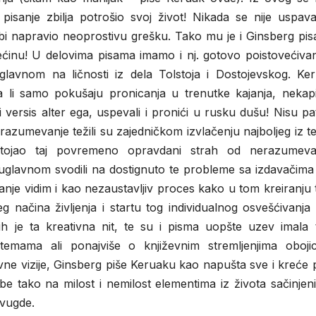
pisanje zbilja potrošio svoj život! Nikada se nije uspav
 bi napravio neoprostivu grešku. Tako mu je i Ginsberg pi
inu! U delovima pisama imamo i nj. gotovo poistovećivan
uglavnom na ličnosti iz dela Tolstoja i Dostojevskog. Ker
li samo pokušaju pronicanja u trenutke kajanja, nekapi
 versis alter ega, uspevali i pronići u rusku dušu! Nisu pat
azumevanje težili su zajedničkom izvlačenju najboljeg iz te
ostojao taj povremeno opravdani strah od nerazumeva
 uglavnom svodili na dostignuto te probleme sa izdavačima
anje vidim i kao nezaustavljiv proces kako u tom kreiranju 
 načina življenja i startu tog individualnog osvešćivanja
ih je ta kreativna nit, te su i pisma uopšte uzev imala 
 temama ali ponajviše o književnim stremljenjima oboji
vne vizije, Ginsberg piše Keruaku kao napušta sve i kreće
be tako na milost i nemilost elementima iz života sačinje
svugde.