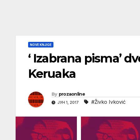
NOVE KNJIGE
‘ Izabrana pisma’ dv
Keruaka
By
prozaonline
#Živko Ivković
ЈУН 1, 2017