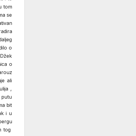
u tom
ama se
ativan
adira
daljeg
dilo o
 Džek
nica o
Barouz
e ali
lija ,
a putu
ma bit
k i u
bergu
em tog