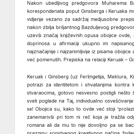
Nakon ubedljivog predgovora Muharema Baz
korespondenata poput Ginsberga i Keruaka mu d
vidjenje vezano za sadržaj medjusobne prepisk
nakon zbilja briljantnog Bazduljevog predgovora
uzevši značaj književnih opusa obojice ovde, 
doprinosa u afirmaciji ukupno im napisano
najznačajnije i najzanimljivije iz pisama obojic
već pomenutih. Prepiska na relaciji Keruak – Gi
Keruak i Ginsberg (uz Ferlingetija, Meklura, Ki
potrazi za identitetom i shvatanjima kontr
stvaraocima, gotovo nesvesno postigli nešto 
sveti poglede na Taj, individualno osvešćivanje
se! Obojica su, kako to ovde već stoji ‘prolaz
zanemarivši pri tom ni reč koja je tražila o
romana ali da mu to nije dovoljno pa se baci
prazninu sopstvenog kreativnog načina življ