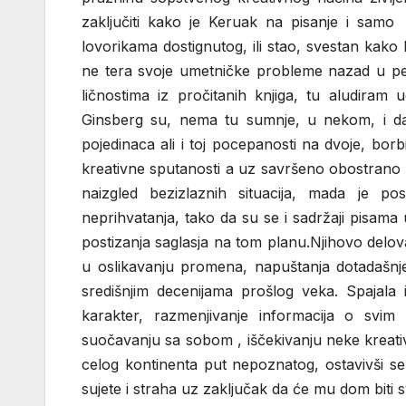
zaključiti kako je Keruak na pisanje i samo 
lovorikama dostignutog, ili stao, svestan kako
ne tera svoje umetničke probleme nazad u peć
ličnostima iz pročitanih knjiga, tu aludiram 
Ginsberg su, nema tu sumnje, u nekom, i da 
pojedinaca ali i toj pocepanosti na dvoje, borbi
kreativne sputanosti a uz savršeno obostrano r
naizgled bezizlaznih situacija, mada je p
neprihvatanja, tako da su se i sadržaji pisama
postizanja saglasja na tom planu.Njihovo delov
u oslikavanju promena, napuštanja dotadašnjeg
središnjim decenijama prošlog veka. Spajala 
karakter, razmenjivanje informacija o svim
suočavanju sa sobom , iščekivanju neke kreati
celog kontinenta put nepoznatog, ostavivši se
sujete i straha uz zaključak da će mu dom biti 