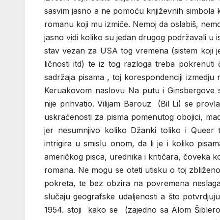
sasvim jasno a ne pomoću književnih simbola
romanu koji mu izmiče. Nemoj da oslabiš, nemoj 
jasno vidi koliko su jedan drugog podržavali u i
stav vezan za USA tog vremena (sistem koji j
ličnosti itd) te iz tog razloga treba pokrenut
sadržaja pisama , toj korespondenciji izmedju 
Keruakovom naslovu Na putu i Ginsbergove su
nije prihvatio. Vilijam Barouz (Bil Li) se pro
uskraćenosti za pisma pomenutog obojici, mada
jer nesumnjivo koliko Džanki toliko i Queer 
intrigira u smislu onom, da li je i koliko pis
američkog pisca, urednika i kritičara, čoveka 
romana. Ne mogu se oteti utisku o toj zbliženo
pokreta, te bez obzira na povremena neslagan
slučaju geografske udaljenosti a što potvrdj
1954. stoji kako se (zajedno sa Alom Šiblerom