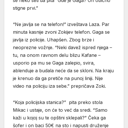
se neko seti da pita “Gde je Gaga? On obično
stigne prvi.”
“Ne javlja se na telefon!” izveštava Laza. Par
minuta kasnije zvoni Zokijev telefon. Gaga se
javlja iz policije. Uhapšen. Zbog brze i
neoprezne vožnje. “Neki davež ispred njega –
tu, na onom ravnom delu blizu Kafane –
usporio pa mu se Gaga zalepio, svira,
ablenduje a budala neće da se skloni. Na kraju
je krenuo da ga pretiče na punoj liniji. Nije
video na policiju iza sebe.” prepričava Zoki.
“Koja policijska stanica?” pita preko stola
Mikac i ustaje, on će to već da sredi. “Samo
kaži u kojoj su te opštini sklepali?” Čeka ga
šofer i on baci 50€ na sto i napusti druženje