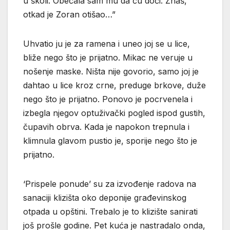
u školi. Obećala sam mu da ću doći. Znaš,
otkad je Zoran otišao…”
Uhvatio ju je za ramena i uneo joj se u lice,
bliže nego što je prijatno. Mikac ne veruje u
nošenje maske. Ništa nije govorio, samo joj je
dahtao u lice kroz crne, preduge brkove, duže
nego što je prijatno. Ponovo je pocrvenela i
izbegla njegov optuživački pogled ispod gustih,
čupavih obrva. Kada je napokon trepnula i
klimnula glavom pustio je, sporije nego što je
prijatno.
‘Prispele ponude’ su za izvođenje radova na
sanaciji klizišta oko deponije građevinskog
otpada u opštini. Trebalo je to klizište sanirati
još prošle godine. Pet kuća je nastradalo onda,