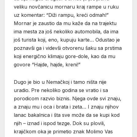
veliku novčanicu mornaru kraj rampe u ruku
uz komentar: “Diži rampu, kreći odmah!”
Mornar je zaustio da mu kaže da na trajektu
ima mesta za još nekoliko automobila, da ima
još turista koji, eno, kupuju karte… Odustao je
poznavši ga i videvši otvorenu šaku sa prstima
koji energično klimaju gore-dole, kao da mu
govore “Hajde, hajde, kreni!”
Dugo je bio u Nemačkoj i tamo ništa nije
uradio. Pre nekoliko godina se vratio i sa
porodicom razvio biznis. Njega ovde svi znaju,
a znaju mu i oca i brata i zeta… I znaju njihov
lanac bakalnica i šta sve može da se kupi kod
njih – iznad i ispod tezge. Dok su plovili,
krajičkom oka je primetio znak Molimo Vas