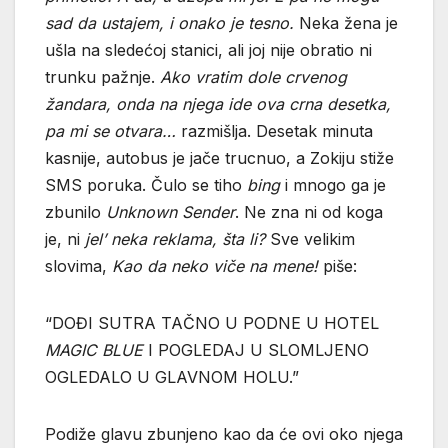
sad da ustajem, i onako je tesno.
Neka žena je
ušla na sledećoj stanici, ali joj nije obratio ni
trunku pažnje.
Ako vratim dole crvenog
žandara, onda na njega ide ova crna desetka,
pa mi se otvara…
razmišlja. Desetak minuta
kasnije, autobus je jače trucnuo, a Zokiju stiže
SMS poruka. Čulo se tiho
bing
i mnogo ga je
zbunilo
Unknown Sender
. Ne zna ni od koga
je, ni
jel’ neka reklama, šta li?
Sve velikim
slovima,
Kao da neko viče na mene!
piše:
“DOĐI SUTRA TAČNO U PODNE U HOTEL
MAGIC BLUE
I POGLEDAJ U SLOMLJENO
OGLEDALO U GLAVNOM HOLU.”
Podiže glavu zbunjeno kao da će ovi oko njega