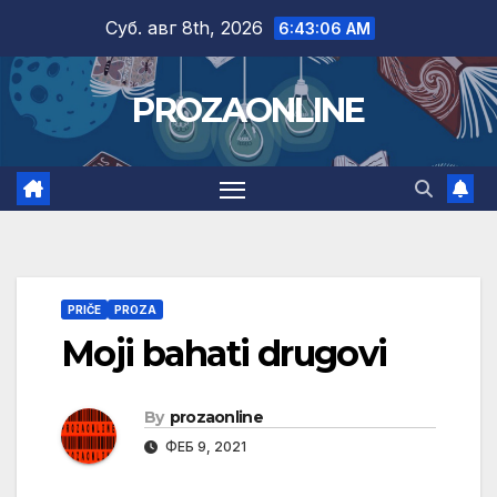
Skip
Суб. авг 8th, 2026
6:43:07 AM
to
content
PROZAONLINE
PRIČE
PROZA
Moji bahati drugovi
By
prozaonline
ФЕБ 9, 2021