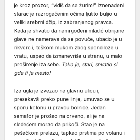
je kroz prozor, “vidiš da se žurim!” Iznenađeni
starac je razrogačenim očima ljutito buljio u
veliki srebrni džip, iz zabranjenog pravca.
Kada je shvatio da namrgođeni mladić obrijane
glave ne namerava da se povuče, ubacio je u
rikverc i, teškom mukom zbog spondiloze u
vratu, uspeo da izmanevriše u stranu, u malo
proširenje iza sebe.
Tako je, stari, shvatio si
gde ti je mesto!
Iza ugla je izvezao na glavnu ulicu i,
presekavši preko pune linije, umuvao se u
sporu kolonu u pravcu bolnice. Jedan
semafor je prošao na crveno, ali je na
sledećem morao da prikoči. Stao je na
pešačkom prelazu, tapkao prstima po volanu i