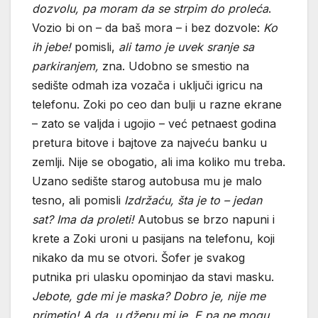
dozvolu, pa moram da se strpim do proleća
.
Vozio bi on – da baš mora – i bez dozvole:
Ko
ih jebe!
pomisli,
ali tamo je uvek sranje sa
parkiranjem,
zna. Udobno se smestio na
sedište odmah iza vozača i uključi igricu na
telefonu. Zoki po ceo dan bulji u razne ekrane
– zato se valjda i ugojio – već petnaest godina
pretura bitove i bajtove za najveću banku u
zemlji. Nije se obogatio, ali ima koliko mu treba.
Uzano sedište starog autobusa mu je malo
tesno, ali pomisli
Izdržaću, šta je to – jedan
sat? Ima da proleti!
Autobus se brzo napuni i
krete a Zoki uroni u pasijans na telefonu, koji
nikako da mu se otvori. Šofer je svakog
putnika pri ulasku opominjao da stavi masku.
Jebote, gde mi je maska? Dobro je, nije me
primetio! A da, u džepu mi je. E pa ne mogu