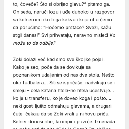
to, čoveče? Što si obrijao glavu?” pitamo ga.
On seda, naruči lozu i uđe duboko u razgovor
sa kelnerom oko toga kakvu i koju ribu ćemo
da poručimo: “Hoćemo prstace? Sveži, kažu
stigli danas!” Svi prihvataju, naravno misleći
Ko
može to da odbije?
Zoki dolazi već kad smo sve školjke pojeli.
Kako je seo, poče da se dovikuje sa
poznanikom udaljenim od nas dva stola. Nešto
oko fudbalera… Siti se ispričaše, nadvikuju se i
smeju – cela kafana htela-ne htela učestvuje…
ko je u transferu, ko je doveo koga i pošto….
neki gosti ljutito odmahuju glavama, a drugari
ćute, čekaju da se Zoki vrati u njihovu priču.
Kelner donosi ribe, krompir i povrće. Iznenada