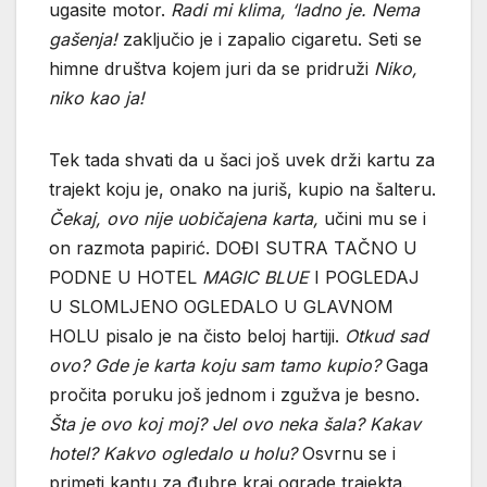
ugasite motor.
Radi mi klima, ‘ladno je. Nema
gašenja!
zaključio je i zapalio cigaretu. Seti se
himne društva kojem juri da se pridruži
Niko,
niko kao ja!
Tek tada shvati da u šaci još uvek drži kartu za
trajekt koju je, onako na juriš, kupio na šalteru.
Čekaj, ovo nije uobičajena karta,
učini mu se i
on razmota papirić. DOĐI SUTRA TAČNO U
PODNE U HOTEL
MAGIC BLUE
I POGLEDAJ
U SLOMLJENO OGLEDALO U GLAVNOM
HOLU pisalo je na čisto beloj hartiji.
Otkud sad
ovo? Gde je karta koju sam tamo kupio?
Gaga
pročita poruku još jednom i zgužva je besno.
Šta je ovo koj moj? Jel ovo neka šala? Kakav
hotel? Kakvo ogledalo u holu?
Osvrnu se i
primeti kantu za đubre kraj ograde trajekta.