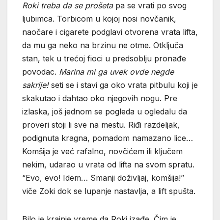
Roki treba da se prošeta
pa se vrati po svog
ljubimca. Torbicom u kojoj nosi novčanik,
naočare i cigarete podglavi otvorena vrata lifta,
da mu ga neko na brzinu ne otme. Otključa
stan, tek u trećoj fioci u predsoblju pronađe
povodac.
Marina mi ga uvek ovde negde
sakrije!
seti se i stavi ga oko vrata pitbulu koji je
skakutao i dahtao oko njegovih nogu. Pre
izlaska, još jednom se pogleda u ogledalu da
proveri stoji li sve na mestu. Riđi razdeljak,
podignuta kragna, pomadom namazano lice…
Komšija je već rafalno, novčićem ili ključem
nekim, udarao u vrata od lifta na svom spratu.
“Evo, evo! Idem… Smanji doživljaj, komšija!”
viče Zoki dok se lupanje nastavlja, a lift spušta.
Bilo je krajnje vreme da Roki izađe. Čim je