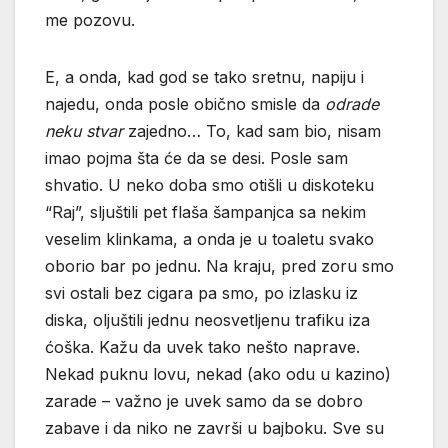
me pozovu.
E, a onda, kad god se tako sretnu, napiju i
najedu, onda posle obično smisle da
odrade
neku stvar
zajedno… To, kad sam bio, nisam
imao pojma šta će da se desi. Posle sam
shvatio. U neko doba smo otišli u diskoteku
“Raj”, sljuštili pet flaša šampanjca sa nekim
veselim klinkama, a onda je u toaletu svako
oborio bar po jednu. Na kraju, pred zoru smo
svi ostali bez cigara pa smo, po izlasku iz
diska, oljuštili jednu neosvetljenu trafiku iza
ćoška. Kažu da uvek tako nešto naprave.
Nekad puknu lovu, nekad (ako odu u kazino)
zarade – važno je uvek samo da se dobro
zabave i da niko ne završi u bajboku. Sve su