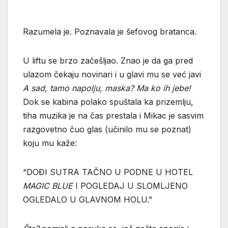
Razumela je. Poznavala je šefovog bratanca.
U liftu se brzo začešljao. Znao je da ga pred
ulazom čekaju novinari i u glavi mu se već javi
A sad, tamo napolju, maska? Ma ko ih jebe!
Dok se kabina polako spuštala ka prizemlju,
tiha muzika je na čas prestala i Mikac je sasvim
razgovetno čuo glas (učinilo mu se poznat)
koju mu kaže:
“DOĐI SUTRA TAČNO U PODNE U HOTEL
MAGIC BLUE
I POGLEDAJ U SLOMLJENO
OGLEDALO U GLAVNOM HOLU.”