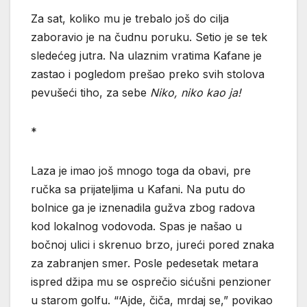
Za sat, koliko mu je trebalo još do cilja
zaboravio je na čudnu poruku. Setio je se tek
sledećeg jutra. Na ulaznim vratima Kafane je
zastao i pogledom prešao preko svih stolova
pevušeći tiho, za sebe
Niko, niko kao ja!
*
Laza je imao još mnogo toga da obavi, pre
ručka sa prijateljima u Kafani. Na putu do
bolnice ga je iznenadila gužva zbog radova
kod lokalnog vodovoda. Spas je našao u
bočnoj ulici i skrenuo brzo, jureći pored znaka
za zabranjen smer. Posle pedesetak metara
ispred džipa mu se osprečio sićušni penzioner
u starom golfu. “‘Ajde, čiča, mrdaj se,” povikao