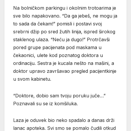
Na bolničkom parkingu i okolnim trotoarima je
sve bilo napakovano. “Da ga jebeš, ne mogu ja
to sada da čekam!” pomisli i postavi svoj
srebrni džip po sred žutih linija, ispred širokog
staklenog ulaza. “Neću ja dugo!” Protrčavši
pored grupe pacijenata pod maskama u
čekaonici, ulete kod poznatog doktora u
ordinaciju. Sestra je kucala nešto na mašini, a
doktor upravo završavao pregled pacijentkinje
u svom kabinetu.
“Doktore, dobio sam tvoju poruku juče…”
Poznavali su se iz komšiluka.
Laza je oduvek bio neko spadalo a danas drži
lanac apoteka. Svi smo se pomalo čudili otkud