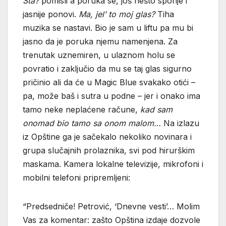
Šta?
pomisli a poruka se, još nešto sporije i
jasnije ponovi.
Ma, jel’ to moj glas?
Tiha
muzika se nastavi. Bio je sam u liftu pa mu bi
jasno da je poruka njemu namenjena. Za
trenutak uznemiren, u ulaznom holu se
povratio i zaključio da mu se taj glas sigurno
pričinio ali da će u Magic Blue svakako otići –
pa, može baš i sutra u podne – jer i onako ima
tamo neke neplaćene račune,
kad sam
onomad bio tamo sa onom malom…
Na izlazu
iz Opštine ga je sačekalo nekoliko novinara i
grupa slučajnih prolaznika, svi pod hirurškim
maskama. Kamera lokalne televizije, mikrofoni i
mobilni telefoni pripremljeni:
“Predsedniče! Petrović, ‘Dnevne vesti’… Molim
Vas za komentar: zašto Opština izdaje dozvole