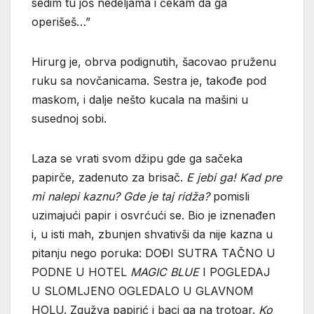
sedim tu još nedeljama i čekam da ga
operišeš…”
Hirurg je, obrva podignutih, šacovao pruženu
ruku sa novčanicama. Sestra je, takođe pod
maskom, i dalje nešto kucala na mašini u
susednoj sobi.
Laza se vrati svom džipu gde ga sačeka
papirče, zadenuto za brisač.
E jebi ga! Kad pre
mi nalepi kaznu? Gde je taj ridža?
pomisli
uzimajući papir i osvrćući se. Bio je iznenađen
i, u isti mah, zbunjen shvativši da nije kazna u
pitanju nego poruka: DOĐI SUTRA TAČNO U
PODNE U HOTEL
MAGIC BLUE
I POGLEDAJ
U SLOMLJENO OGLEDALO U GLAVNOM
HOLU. Zgužva papirić i baci ga na trotoar.
Ko