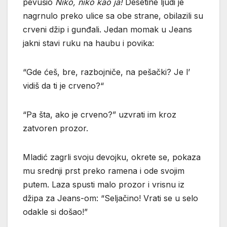
pevušio
Niko, niko kao ja!
Desetine ljudi je
nagrnulo preko ulice sa obe strane, obilazili su
crveni džip i gunđali. Jedan momak u Jeans
jakni stavi ruku na haubu i povika:
“Gde ćeš, bre, razbojniče, na pešački? Je l’
vidiš da ti je crveno?“
“Pa šta, ako je crveno?” uzvrati im kroz
zatvoren prozor.
Mladić zagrli svoju devojku, okrete se, pokaza
mu srednji prst preko ramena i ode svojim
putem. Laza spusti malo prozor i vrisnu iz
džipa za Jeans-om: “Seljačino! Vrati se u selo
odakle si došao!”