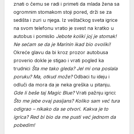
znati o čemu se radi i primeti da mlada žena sa
ogromnim stomakom stoji pored, drži se za
sedišta i zuri u njega. Iz veštačkog sveta igrice
na svom telefonu vratio je svest na kratko u
autobus i pomislio
Jebote koliki joj je stomak!
Ne sećam se da je Marinin ikad bio ovoliki!
Okreće glavu da bi kroz prozor autobusa
proverio dokle je stigao i vrati pogled ka
trudnici
Šta me tako gleda? Jel mi ona poslala
poruku? Ma, otkud može?
Odbaci tu ideju i
odluči da mora da je neka greška u pitanju.
Gde li beše taj Magic Blue?
Vrati pažnju igrici:
Što me jebe ovaj pasijans? Koliko sam već tura
odigrao – nikako da se otvori. Kakva je to
igrica? Red bi bio da me pusti već jednom da
pobedim!