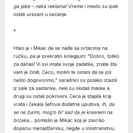
ga jebe – neka reklama!
Vreme i mesto su ipak
ostali urezani u sećanje.
*
Hteo je i Mikac da se nađe sa ortacima na
ručku, pa je prekratio kolegijum: “Dobro, toliko
za danas! Vi svi imate svoje zadatke, znate šta
vam je činiti. Ceco, molim te ostani da se još
nešto dogovorimo.” saradnici su polako izlazili
iz sale za sastanke, neki su skidali maske a
drugi su ostali pokriveni. Ceca je stajala kraj
vrata i čekala šefova dodatna uputsva.
Ih, da
se ne žurim, mog’o bi’ sad da je kresnem na
brzaka…
pomislio je Mikac koji je završio
dopisnu menadžersku, negde u inostranstvu.