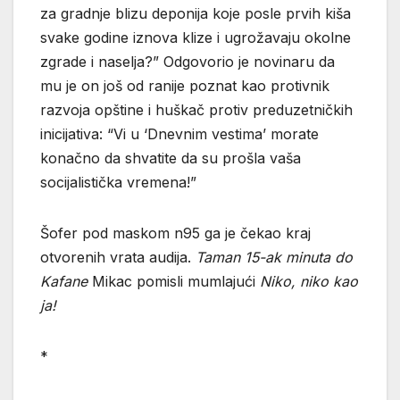
za gradnje blizu deponija koje posle prvih kiša
svake godine iznova klize i ugrožavaju okolne
zgrade i naselja?” Odgovorio je novinaru da
mu je on još od ranije poznat kao protivnik
razvoja opštine i huškač protiv preduzetničkih
inicijativa: “Vi u ‘Dnevnim vestima’ morate
konačno da shvatite da su prošla vaša
socijalistička vremena!”
Šofer pod maskom n95 ga je čekao kraj
otvorenih vrata audija.
Taman 15-ak minuta do
Kafane
Mikac pomisli mumlajući
Niko, niko kao
ja!
*