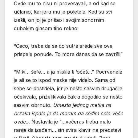
Ovde mu to nisu ni proveravali, a od kad se
učlanio, karijera mu je poletela. Kad su svi
izašli, on joj je prišao i svojim sonornim
dubokim glasom tiho rekao:
“Ceco, treba da se do sutra srede sve ove
prispele ponude. To mora danas da se završi!”
“Miki… šefe… a ja mislila ti ‘oćeš…” Pocrvenela
je ali se to ispod maske nije videlo. Sama od
sebe se postidela, jer je nešto sasvim drugačije
očekivala, priželjkivala čak a dogodilo se nešto
sasvim obrnuto.
Umesto jednog metka na
brzaka ispalo je da moram da sedim celo veče
ovde…
Nastavila je “…večeras treba malo
ranije da izađem… sin svira klavir na predstavi