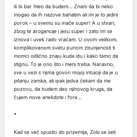
ili bi bar hteo da budem… Znam da bi neko
mogao da ih nazove bahatim ali im je to jedini
porok – u svemu su inače super! A u stvari,
zbog te arogancije i jesu super i zato im se
iznova i uvek rado vraćam. U ovom velikom,
komplikovanom svetu punom zbunjenosti ti
momci odlično znaju kuda idu i kako tamo da
stignu. To je ono što i meni treba. Naravno,
sve u vezi s njima govori mojoj intuiciji da je u
pitanju zamka, ali ipak jedva čekam da me
pozovu, da budem deo njihovog kruga, da
čujem nove anekdote i fore…
*
Kad se već spustio do prizemlja, Zoki se seti