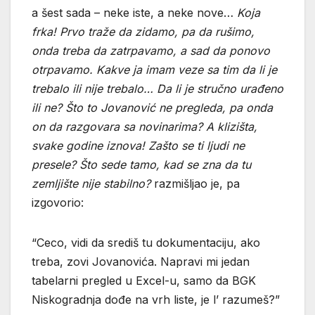
a šest sada – neke iste, a neke nove…
Koja
frka! Prvo traže da zidamo, pa da rušimo,
onda treba da zatrpavamo, a sad da ponovo
otrpavamo. Kakve ja imam veze sa tim da li je
trebalo ili nije trebalo… Da li je stručno urađeno
ili ne? Što to Jovanović ne pregleda, pa onda
on da razgovara sa novinarima? A klizišta,
svake godine iznova! Zašto se ti ljudi ne
presele? Što sede tamo, kad se zna da tu
zemljište nije stabilno?
razmišljao je, pa
izgovorio:
“Ceco, vidi da središ tu dokumentaciju, ako
treba, zovi Jovanovića. Napravi mi jedan
tabelarni pregled u Excel-u, samo da BGK
Niskogradnja dođe na vrh liste, je l’ razumeš?”