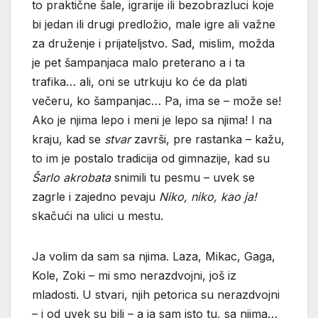
to praktične šale, igrarije ili bezobrazluci koje
bi jedan ili drugi predložio, male igre ali važne
za druženje i prijateljstvo. Sad, mislim, možda
je pet šampanjaca malo preterano a i ta
trafika… ali, oni se utrkuju ko će da plati
večeru, ko šampanjac… Pa, ima se – može se!
Ako je njima lepo i meni je lepo sa njima! I na
kraju, kad se
stvar
završi, pre rastanka – kažu,
to im je postalo tradicija od gimnazije, kad su
Šarlo akrobata
snimili tu pesmu – uvek se
zagrle i zajedno pevaju
Niko, niko, kao ja!
skačući na ulici u mestu.
Ja volim da sam sa njima. Laza, Mikac, Gaga,
Kole, Zoki – mi smo nerazdvojni, još iz
mladosti. U stvari, njih petorica su nerazdvojni
– i od uvek su bili – a ja sam isto tu, sa njima…