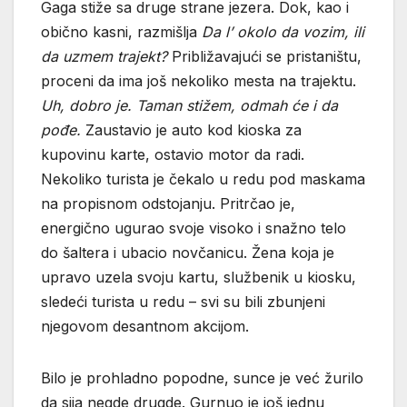
Gaga stiže sa druge strane jezera. Dok, kao i
obično kasni, razmišlja
Da l’ okolo da vozim, ili
da uzmem trajekt?
Približavajući se pristaništu,
proceni da ima još nekoliko mesta na trajektu.
Uh, dobro je. Taman stižem, odmah će i da
pođe.
Zaustavio je auto kod kioska za
kupovinu karte, ostavio motor da radi.
Nekoliko turista je čekalo u redu pod maskama
na propisnom odstojanju. Pritrčao je,
energično ugurao svoje visoko i snažno telo
do šaltera i ubacio novčanicu. Žena koja je
upravo uzela svoju kartu, službenik u kiosku,
sledeći turista u redu – svi su bili zbunjeni
njegovom desantnom akcijom.
Bilo je prohladno popodne, sunce je već žurilo
da sija negde drugde. Gurnuo je još jednu