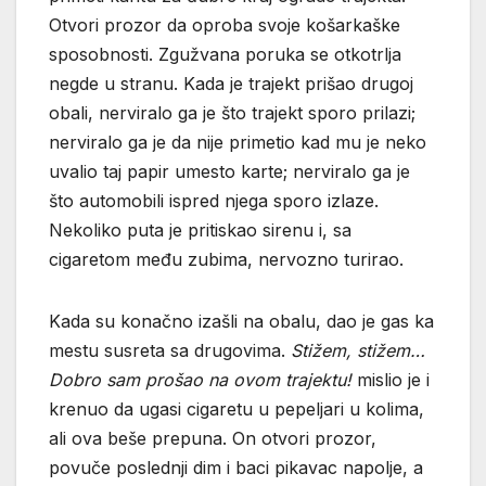
Otvori prozor da oproba svoje košarkaške
sposobnosti. Zgužvana poruka se otkotrlja
negde u stranu. Kada je trajekt prišao drugoj
obali, nerviralo ga je što trajekt sporo prilazi;
nerviralo ga je da nije primetio kad mu je neko
uvalio taj papir umesto karte; nerviralo ga je
što automobili ispred njega sporo izlaze.
Nekoliko puta je pritiskao sirenu i, sa
cigaretom među zubima, nervozno turirao.
Kada su konačno izašli na obalu, dao je gas ka
mestu susreta sa drugovima.
Stižem, stižem…
Dobro sam prošao na ovom trajektu!
mislio je i
krenuo da ugasi cigaretu u pepeljari u kolima,
ali ova beše prepuna. On otvori prozor,
povuče poslednji dim i baci pikavac napolje, a