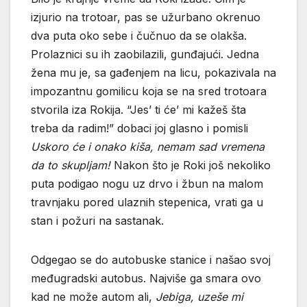
izjurio na trotoar, pas se užurbano okrenuo
dva puta oko sebe i čučnuo da se olakša.
Prolaznici su ih zaobilazili, gunđajući. Jedna
žena mu je, sa gađenjem na licu, pokazivala na
impozantnu gomilicu koja se na sred trotoara
stvorila iza Rokija. “Jes’ ti će’ mi kažeš šta
treba da radim!” dobaci joj glasno i pomisli
Uskoro će i onako kiša, nemam sad vremena
da to skupljam!
Nakon što je Roki još nekoliko
puta podigao nogu uz drvo i žbun na malom
travnjaku pored ulaznih stepenica, vrati ga u
stan i požuri na sastanak.
Odgegao se do autobuske stanice i našao svoj
međugradski autobus. Najviše ga smara ovo
kad ne može autom ali,
Jebiga, uzeše mi