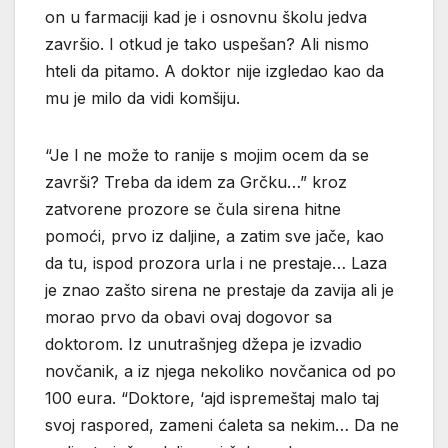
on u farmaciji kad je i osnovnu školu jedva
završio. I otkud je tako uspešan? Ali nismo
hteli da pitamo. A doktor nije izgledao kao da
mu je milo da vidi komšiju.
“Je l ne može to ranije s mojim ocem da se
završi? Treba da idem za Grčku…” kroz
zatvorene prozore se čula sirena hitne
pomoći, prvo iz daljine, a zatim sve jače, kao
da tu, ispod prozora urla i ne prestaje… Laza
je znao zašto sirena ne prestaje da zavija ali je
morao prvo da obavi ovaj dogovor sa
doktorom. Iz unutrašnjeg džepa je izvadio
novčanik, a iz njega nekoliko novčanica od po
100 eura. “Doktore, ‘ajd ispremeštaj malo taj
svoj raspored, zameni ćaleta sa nekim… Da ne