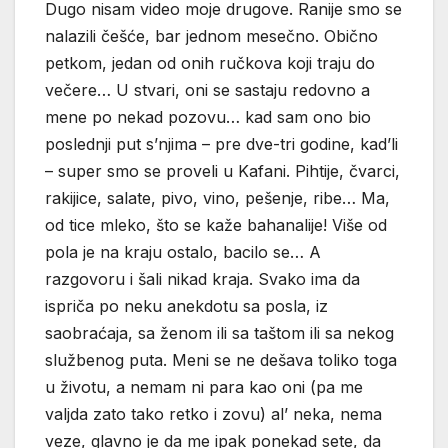
Dugo nisam video moje drugove. Ranije smo se
nalazili češće, bar jednom mesečno. Obično
petkom, jedan od onih ručkova koji traju do
večere… U stvari, oni se sastaju redovno a
mene po nekad pozovu… kad sam ono bio
poslednji put s’njima – pre dve-tri godine, kad’li
– super smo se proveli u Kafani. Pihtije, čvarci,
rakijice, salate, pivo, vino, pešenje, ribe… Ma,
od tice mleko, što se kaže bahanalije! Više od
pola je na kraju ostalo, bacilo se… A
razgovoru i šali nikad kraja. Svako ima da
ispriča po neku anekdotu sa posla, iz
saobraćaja, sa ženom ili sa taštom ili sa nekog
službenog puta. Meni se ne dešava toliko toga
u životu, a nemam ni para kao oni (pa me
valjda zato tako retko i zovu) al’ neka, nema
veze, glavno je da me ipak ponekad sete, da