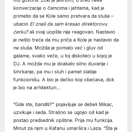
konverzacije o čamcima i jahtama, kad je
primetio da se Kole samo pretvara da sluša –
ubacio
El znaš da sam kresao direktorovu
ćerku?
ali ovaj uopšte nije reagovao. Nastavio
je nešto treće da mu priča a Kole je nastavio da
ne sluša. Možda je pomalo već i gluv od
galame, svako veče, u toj diskoteci u kojoj je
DJ. A možda mu je doakalo silno duvanje i
šmrkanje, pa mu i sluh i pamet slabije
funkcionišu. A bio je dečko koji obećava, dok
je bio na arhitekturi…
“Gde ste, banditi?” pojavljuje se debeli Mikac,
uzvikuje i seda. Strašno se ugojio od kad je
postao predsednik opštine. Prija mu funkcija.
Minut za njim u Kafanu umaršira i Laza. “Šta je