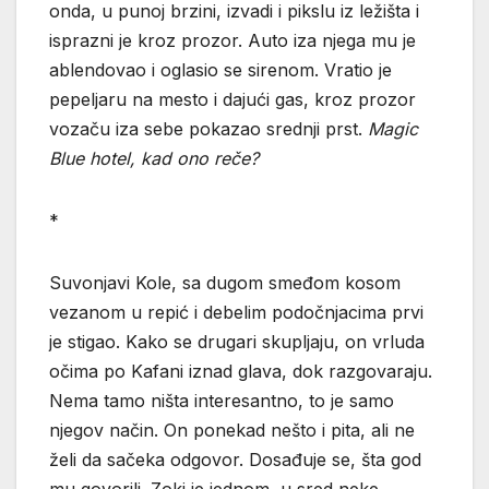
onda, u punoj brzini, izvadi i pikslu iz ležišta i
isprazni je kroz prozor. Auto iza njega mu je
ablendovao i oglasio se sirenom. Vratio je
pepeljaru na mesto i dajući gas, kroz prozor
vozaču iza sebe pokazao srednji prst.
Magic
Blue hotel, kad ono reče?
*
Suvonjavi Kole, sa dugom smeđom kosom
vezanom u repić i debelim podočnjacima prvi
je stigao. Kako se drugari skupljaju, on vrluda
očima po Kafani iznad glava, dok razgovaraju.
Nema tamo ništa interesantno, to je samo
njegov način. On ponekad nešto i pita, ali ne
želi da sačeka odgovor. Dosađuje se, šta god
mu govorili. Zoki je jednom, u sred neke