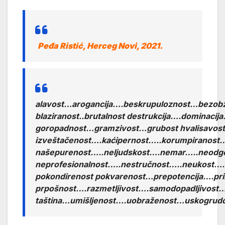
Peđa Ristić, Herceg Novi, 2021.
alavost…arogancija….beskrupuloznost…bezob
blaziranost..brutalnost destrukcija….dominac
goropadnost…gramzivost…grubost hvalisavo
izveštačenost….kaćipernost…..korumpiranost
našepurenost…..neljudskost….nemar…..neodgov
neprofesionalnost…..nestručnost…..neukost…
pokondirenost pokvarenost…prepotencija….pr
prpošnost….razmetljivost….samodopadljivost
taština…umišljenost….uobraženost…uskogrud