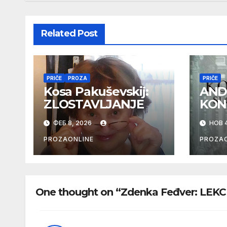
Related Post
PRIČE
PROZA
PRIČE
Kosa Pakuševskij:
AND
ZLOSTAVLJANJE
KON
ФЕБ 8, 2026
НОВ 4
PROZAONLINE
PROZAO
One thought on “Zdenka Feđver: LEKC