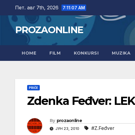
Skip
Пет. авг 7th, 2026
7:11:08 AM
to
content
PROZAONLINE
HOME
FILM
KONKURSI
MUZIKA
PRIČE
Zdenka Feđver: LEK
By
prozaonline
#Z.Feđver
ЈУН 23, 2010