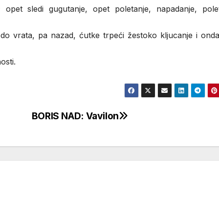
opet sledi gugutanje, opet poletanje, napadanje, polet
 do vrata, pa nazad, ćutke trpeći žestoko kljucanje i ond
osti.
BORIS NAD: Vavilon