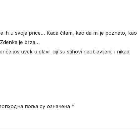
aže ih u svoje price… Kada čitam, kao da mi je poznato, kao
’ Zdenka je brza…
priče jos uvek u glavi, ciji su stihovi neobjavljeni, i nikad
еопходна поља су означена
*