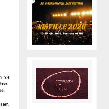
 nije
lasa.
ti.
e sam,