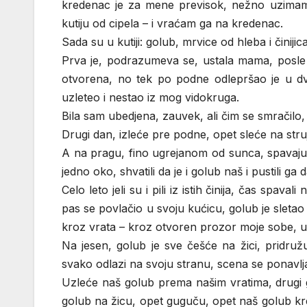
kredenac je za mene previsok, nežno uzima
kutiju od cipela – i vraćam ga na kredenac.
Sada su u kutiji: golub, mrvice od hleba i činij
Prva je, podrazumeva se, ustala mama, posle i
otvorena, no tek po podne odlepršao je u dv
uzleteo i nestao iz mog vidokruga.
Bila sam ubedjena, zauvek, ali čim se smračilo, 
Drugi dan, izleće pre podne, opet sleće na stru
A na pragu, fino ugrejanom od sunca, spavaju,
jedno oko, shvatili da je i golub naš i pustili ga
Celo leto jeli su i pili iz istih činija, čas spa
pas se povlačio u svoju kućicu, golub je sletao
kroz vrata – kroz otvoren prozor moje sobe, u
Na jesen, golub je sve češće na žici, pridru
svako odlazi na svoju stranu, scena se ponavl
Uzleće naš golub prema našim vratima, drugi 
golub na žicu, opet guguču, opet naš golub kre