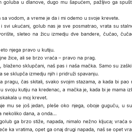
m goluba u dlanove, dugo mu šapućem, pažljivo ga spuš
ica sa vodom, a vreme je da i mi odemo u svoje krevete.
 svi ukućani, golub nas je sve posmatrao, vrata su stalno
orište, sleteo na žicu izmedju dve bandere, čučao, čuča
eto njega pravo u kutiju.
jne žice, ali se brzo vraća – pravo na prag.
 blaženo sklupčani, naš pas i naša mačka. Samo su zaškilj
 da se sklupča izmedju njih i pridruži spavanju.
vali na pragu, čas skitali, svako svojim stazama, a kada bi pao
 u svoju kutiju na kredenac, a mačka je, kada bi je mama iz
skakala u moj krevet.
žuje mu se još jedan, pleše oko njega, oboje guguču, u s
ja nekoliko dana, a onda…
golub ga brzo stiže, napada, nimalo nežno kljuca; vraća s
će ka vratima, opet ga onaj drugi napada, naš se opet vra