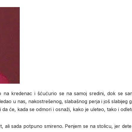
eo na kredenac i šćućurio se na samoj sredini, dok se sam
 gledao u nas, nakostrešenog, slabašnog perja i još slabijeg g
i da će, kada se odmori i osnaži, kako je uleteo, tako i odlete
et, ali sada potpuno smireno. Penjem se na stolicu, jer det