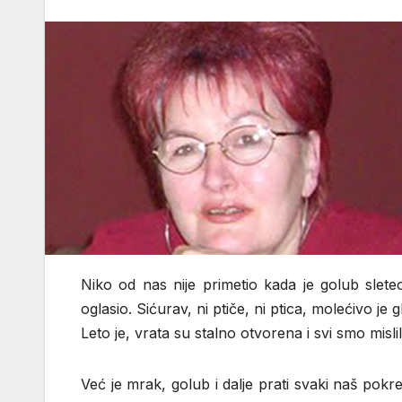
Niko od nas nije primetio kada je golub slet
oglasio. Sićurav, ni ptiče, ni ptica, molećivo je
Leto je, vrata su stalno otvorena i svi smo mislil
Već je mrak, golub i dalje prati svaki naš pokr