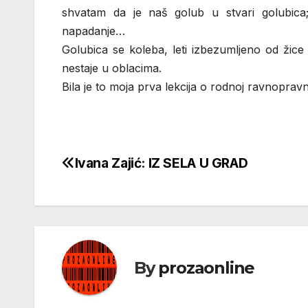
shvatam da je naš golub u stvari golubica; 
napadanje…
Golubica se koleba, leti izbezumljeno od žice
nestaje u oblacima.
Bila je to moja prva lekcija o rodnoj ravnopravn
Ivana Zajić: IZ SELA U GRAD
Кретање
чланка
By
prozaonline