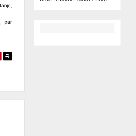
anje,
a, par