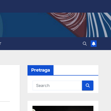
T
Pretraga