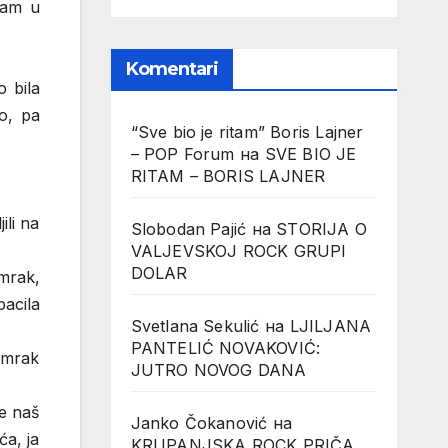
tam u
Komentari
 bila
o, pa
“Sve bio je ritam” Boris Lajner
– POP Forum
на
SVE BIO JE
RITAM – BORIS LAJNER
ili na
Slobodan Pajić
на
STORIJA O
VALJEVSKOJ ROCK GRUPI
DOLAR
 mrak,
bacila
Svetlana Sekulić
на
LJILJANA
PANTELIĆ NOVAKOVIĆ:
umrak
JUTRO NOVOG DANA
e naš
Janko Čokanović
на
ća, ja
KRUPANJSKA ROCK PRIČA