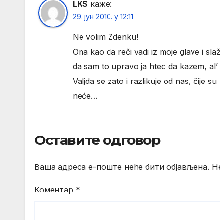
LKS
каже:
29. јун 2010. у 12:11
Ne volim Zdenku!
Ona kao da reči vadi iz moje glave i sl
da sam to upravo ja hteo da kazem, al
Valjda se zato i razlikuje od nas, čije su 
neće…
Оставите одговор
Ваша адреса е-поште неће бити објављена.
Н
Коментар
*