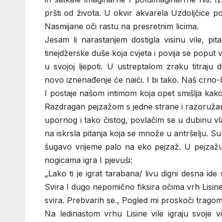
pršti od života. U okvir akvarela Uzdoljčice po
Nasmijane oči rastu na presretnim licima.
Jesam li narastanjem dostigla visinu vile, pi
tinejdžerske duše koja cvjeta i povija se poput v
u svojoj ljepoti. U ustreptalom zraku titraj
novo iznenađenje će naići. I bi tako. Naš crno-bij
I postaje našom intimom koja opet smišlja kako 
Razdragan pejzažom s jedne strane i razoruža
upornog i tako čistog, povlačim se u dubinu vl
na iskrsla pitanja koja se množe u antršelju. Sub
šugavo vrijeme palo na eko pejzaž. U pejzažu b
nogicama igra I pjevuši:
„Lako ti je igrat tarabana/ livu digni desna id
Svira I dugo nepomično fiksira očima vrh Lisine.
svira. Prebvarih se., Pogled mi proskoči tragom 
Na ledinastom vrhu Lisine vile igraju svoje