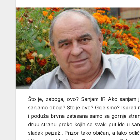
Što je, zaboga, ovo? Sanjam li? Ako sanjam ja
sanjamo oboje? Što je ovo? Gdje smo? Ispred na
i poduža brvna zatesana samo sa gornje str
druu stranu preko kojih se svaki put ide u san
sladak pejzaž.. Prizor tako običan, a tako odlič