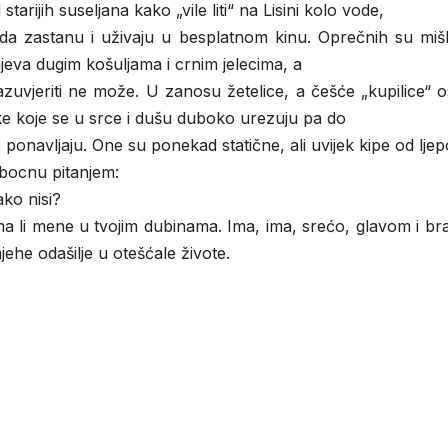
tarijih suseljana kako „vile liti“ na Lisini kolo vode,
 tada zastanu i uživaju u besplatnom kinu. Oprečnih su mišl
njeva dugim košuljama i crnim jelecima, a
 razuvjeriti ne može. U zanosu žetelice, a češće „kupilice“ 
like koje se u srce i dušu duboko urezuju pa do
 ponavljaju. One su ponekad statične, ali uvijek kipe od ljep
bocnu pitanjem:
ako nisi?
 -Ima li mene u tvojim dubinama. Ima, ima, srećo, glavom i b
ehe odašilje u otešćale živote.