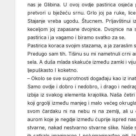
nas je Glibina. U ovoj ovdje pastirica osje
pretvori u bježeću srnu. Grlo joj pa ruke, lic
Stajanje vreba ugodu. Štucnem. Prljavštinui i
keceljom joj zapasane dvojnice. Dvojnice na
pastirica i ja vagamo i biramo svatko za se.
Pastirica koraca svojim stazama, a ja zaraslim s
Predugo sam tih. Tišinu su mi nametnuli crni 
sela. A duša mlada skakuće između zamki i viju
ljepuškasto I koketno.
– Okolo se sve suprotnosti događaju kao iz inat
Samo ovdje i dobro i nedobro, i drago i nedrag
izbija iz svakog elementa krajolika. Naša četi
koji grgolji između manjeg i malo većeg okrugl
svom čardaku ni na nebu ni na zemlji, ali u 
aurom koje je negdje između ćuprije ispred nas i
stvarne, nakad nestvarno stvarne slike. Naše s
ih satkale imaginarne I poluimaginarfne niti. I