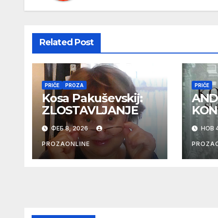
Related Post
PRIČE
PROZA
PRIČE
Kosa Pakuševskij:
AND
ZLOSTAVLJANJE
KON
ФЕБ 8, 2026
НОВ 4
PROZAONLINE
PROZAO