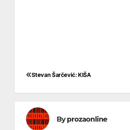
Stevan Šarčević: KIŠA
Кретање
чланка
By
prozaonline