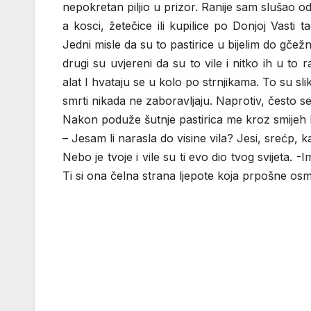
nepokretan piljio u prizor. Ranije sam slušao od s
a kosci, žetečice ili kupilice po Donjoj Vasti
Jedni misle da su to pastirice u bijelim do gčež
drugi su uvjereni da su to vile i nitko ih u to
alat I hvataju se u kolo po strnjikama. To su s
smrti nikada ne zaboravljaju. Naprotiv, često se
Nakon poduže šutnje pastirica me kroz smijeh 
– Jesam li narasla do visine vila? Jesi, srećp, k
Nebo je tvoje i vile su ti evo dio tvog svijeta.
Ti si ona čelna strana ljepote koja prpošne osmj