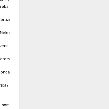
vreba.
obrazi
 Neko
ivene.
ovaram
, onda
rica?.
o sam