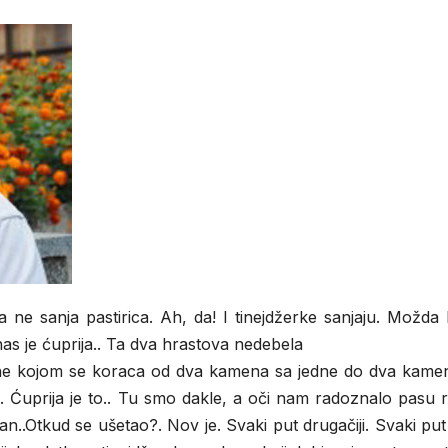
 ne sanja pastirica. Ah, da! I tinejdžerke sanjaju. Možda
s je ćuprija.. Ta dva hrastova nedebela
ane kojom se koraca od dva kamena sa jedne do dva kame
. Ćuprija je to.. Tu smo dakle, a oči nam radoznalo pasu r
an..Otkud se ušetao?. Nov je. Svaki put drugačiji. Svaki put