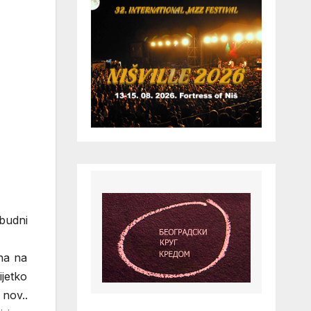
 budni
na na
ijetko
 nov..