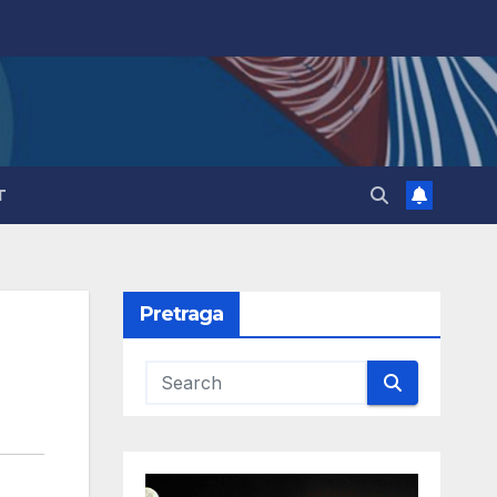
T
Pretraga