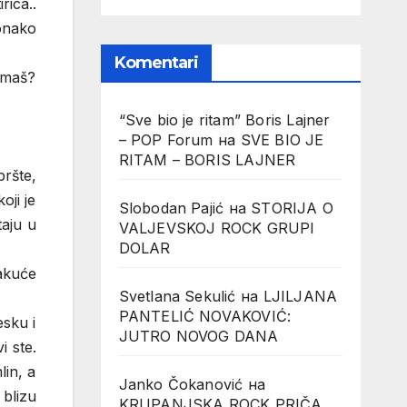
ica..
 onako
Komentari
 imaš?
“Sve bio je ritam” Boris Lajner
– POP Forum
на
SVE BIO JE
RITAM – BORIS LAJNER
pršte,
oji je
Slobodan Pajić
на
STORIJA O
taju u
VALJEVSKOJ ROCK GRUPI
DOLAR
kakuće
Svetlana Sekulić
на
LJILJANA
PANTELIĆ NOVAKOVIĆ:
esku i
JUTRO NOVOG DANA
i ste.
lin, a
Janko Čokanović
на
 blizu
KRUPANJSKA ROCK PRIČA