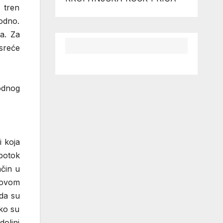
 tren
godno.
da. Za
sreće
rodnog
i koja
 potok
ačin u
govom
ada su
iko su
dolini