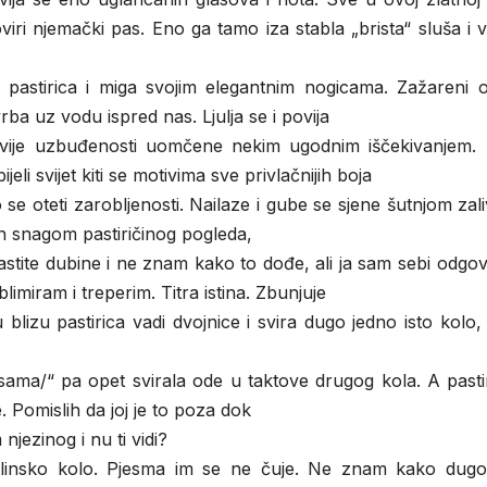
viri njemački pas. Eno ga tamo iza stabla „brista“ sluša i 
ta pastirica i miga svojim elegantnim nogicama. Zažareni 
rba uz vodu ispred nas. Ljulja se i povija
u dvije uzbuđenosti uomčene nekim ugodnim iščekivanjem.
eli svijet kiti se motivima sve privlačnijih boja
se oteti zarobljenosti. Nailaze i gube se sjene šutnjom zal
n snagom pastiričinog pogleda,
astite dubine i ne znam kako to dođe, ali ja sam sebi odg
limiram i treperim. Titra istina. Zbunjuje
lizu pastirica vadi dvojnice i svira dugo jedno isto kolo
e sama/“ pa opet svirala ode u taktove drugog kola. A pasti
 Pomislih da joj je to poza dok
njezinog i nu ti vidi?
 vilinsko kolo. Pjesma im se ne čuje. Ne znam kako dug