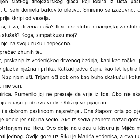
eh slatkog tinejdžerskog glasa koji lobira iz usta pastir
. . U sebi donijela bajkovito pletivo. Smijemo se izazovno,
rija škripi od veselja.
si, biva, drvena duša? Ili si bez sluha a namještaj za sluh
a slušaš? Koga, simpatikusu moj?
 nje na svoju ruku i nepečeno.
rečac zbunih te..
or, prskanje iz vodeničkog drvenog badnja, kapi kao točke, 
 glazba nježna i prhka. Katkad jedva čujna kao let leptira k
uh. Napinjem uši. Trljam oči dok one kao buhe skakuću i kolu
nije san.
irica. Rumenilo joj ne prestaje da vrije iz lica. Oko nje s
ju ispašu podnevu vode. Obližnji vir pijača im
e i s dobrom pastiricom najsretnije.. Ona štapom crta po pij
je dobio jer sliči na sedlo. Ako iz sedla padnete nazad gotov
kotrljanjem niz liticu. Ovo dolje na ulazu u klisuru je Mijića m
niti jednog. Ovdje gore uz Riku je Marića vodenica, a ova tu