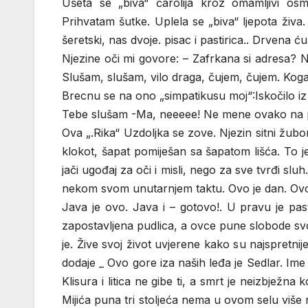
Ušeta se „biva“ čarolija kroz omamljivi osmij
Prihvatam šutke. Uplela se „biva“ ljepota živa
šeretski, nas dvoje. pisac i pastirica.. Drvena ćup
Njezine oči mi govore: – Zafrkana si adresa? Ni
Slušam, slušam, vilo draga, čujem, čujem. Kog
Brecnu se na ono „simpatikusu moj“:Iskočilo iz
Tebe slušam -Ma, neeeee! Ne mene ovako na p
Ova „.Rika“ Uzdoljka se zove. Njezin sitni žub
klokot, šapat pomiješan sa šapatom lišća. To je
jači ugođaj za oči i misli, nego za sve tvrđi sl
nekom svom unutarnjem taktu. Ovo je dan. Ovo 
Java je ovo. Java i – gotovo!. U pravu je past
zapostavljena pudlica, a ovce pune slobode svo
je. Žive svoj život uvjerene kako su najspretnij
dodaje _ Ovo gore iza naših leđa je Sedlar. Ime 
Klisura i litica ne gibe ti, a smrt je neizbježna 
Mijića puna tri stoljeća nema u ovom selu više 