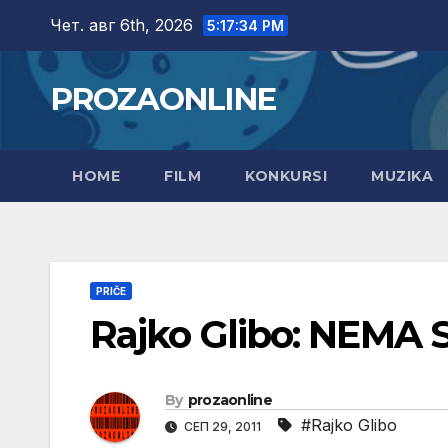
Skip
Чет. авг 6th, 2026
5:17:36 PM
to
content
PROZAONLINE
HOME
FILM
KONKURSI
MUZIKA
PRIČE
Rajko Glibo: NEMA
By
prozaonline
#Rajko Glibo
СЕП 29, 2011