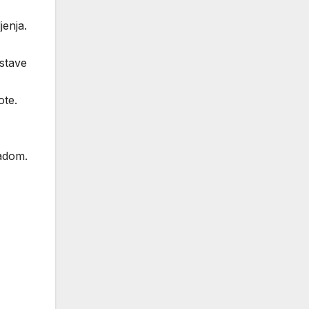
jenja.
ostave
ote.
radom.