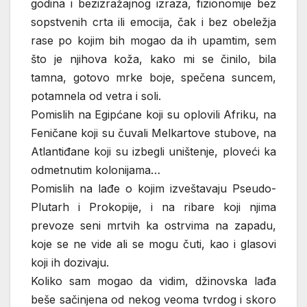
godina i bezizražajnog izraza, fizionomije bez
sopstvenih crta ili emocija, čak i bez obeležja
rase po kojim bih mogao da ih upamtim, sem
što je njihova koža, kako mi se činilo, bila
tamna, gotovo mrke boje, spečena suncem,
potamnela od vetra i soli.
Pomislih na Egipćane koji su oplovili Afriku, na
Feničane koji su čuvali Melkartove stubove, na
Atlantiđane koji su izbegli uništenje, ploveći ka
odmetnutim kolonijama…
Pomislih na lađe o kojim izveštavaju Pseudo-
Plutarh i Prokopije, i na ribare koji njima
prevoze seni mrtvih ka ostrvima na zapadu,
koje se ne vide ali se mogu čuti, kao i glasovi
koji ih dozivaju.
Koliko sam mogao da vidim, džinovska lađa
beše sačinjena od nekog veoma tvrdog i skoro