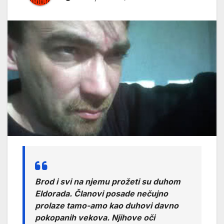
Brod i svi na njemu prožeti su duhom
Eldorada. Članovi posade nečujno
prolaze tamo-amo kao duhovi davno
pokopanih vekova. Njihove oči