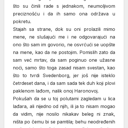
što su činili rade s jednakom, neumoljivom
preciznošću i da ih samo ona održava u
pokretu.
Stajah sa strane, dok su oni prolazili mimo
mene, ne slušajući me i ne odgovarajući na
ono što sam im govorio, ne osvrćući se uopšte
na mene, kao da ne postojim. Pomislih zato da
sam već mrtav, da sam poginuo one užasne
noći, samo što toga zasad nisam svestan, kao
što to tvrdi Svedenborg, jer još nije isteklo
četrdeset dana, i da sam sada tek duh koji plovi
paklenom lađom, nalik onoj Haronovoj.
Pokušah da se u toj polutami zagledam u lica
lađara, ali nijedno od njih, ili ja to nisam mogao
da vidim, nije nosilo nikakav beleg ni znak,
ništa po čemu bi se pamtila; behu neodređenih