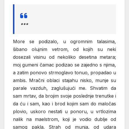
***
More se podizalo, u ogromnim talasima,
šibano olujnim vetrom, od kojih su neki
dosezali visinu od nekoliko desetina metara;
moj gumeni čamac podizao se zajedno s njima,
a zatim ponovo strmoglavo tonuo, propadao u
ambis. Mračni oblaci stajahu nisko, munje su
parale vazduh, zaglušujući me. Shvatim da
sam mrtav, da brojim svoje poslednje trenutke i
da ću i sam, kao i brod kojim sam do maločas
plovio, uskoro nestati u ponoru, u vrtlozima
nalik na maelstrom, koji je vodio dublje od
samog pakla. Strah od munja, od udara