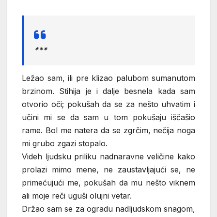
***
Ležao sam, ili pre klizao palubom sumanutom
brzinom. Stihija je i dalje besnela kada sam
otvorio oči; pokušah da se za nešto uhvatim i
učini mi se da sam u tom pokušaju iščašio
rame. Bol me natera da se zgrčim, nečija noga
mi grubo zgazi stopalo.
Videh ljudsku priliku nadnaravne veličine kako
prolazi mimo mene, ne zaustavljajući se, ne
primećujući me, pokušah da mu nešto viknem
ali moje reči uguši olujni vetar.
Držao sam se za ogradu nadljudskom snagom,