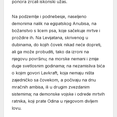
ponora zrcali iskonski užas.
Na podzemlje i podnebesje, naseljeno
demonima nalik na egipatskog Anubisa, na
božanstvo s licem psa, koje sačekuje mrtve i
proždire ih. Na Levijatana, skrivenog u
dubinama, do kojih čovek nikad neće dopreti,
ali ga može probuditi, tako da izroni na
njegovu površinu; na morske nemani i zmije
duge svetlosnim godinama; na nezamisliva bića
o kojim govori Lavkraft, koja nemaju ništa
zajedničko sa čovekom, a počivaju na dnu
mračnih ambisa, ili u drugim zvezdanim
sistemima; na demonske vojske i odrede mrtvih
ratnika, koji prate Odina u njegovom divljem
lovu.