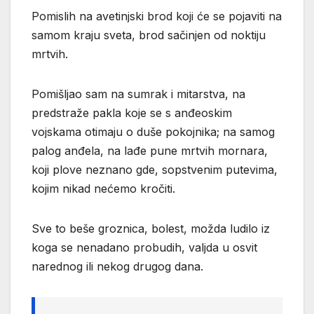
Pomislih na avetinjski brod koji će se pojaviti na
samom kraju sveta, brod sačinjen od noktiju
mrtvih.
Pomišljao sam na sumrak i mitarstva, na
predstraže pakla koje se s anđeoskim
vojskama otimaju o duše pokojnika; na samog
palog anđela, na lađe pune mrtvih mornara,
koji plove neznano gde, sopstvenim putevima,
kojim nikad nećemo kročiti.
Sve to beše groznica, bolest, možda ludilo iz
koga se nenadano probudih, valjda u osvit
narednog ili nekog drugog dana.