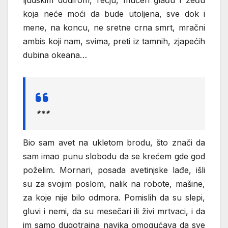
koja neće moći da bude utoljena, sve dok i
mene, na koncu, ne sretne crna smrt, mračni
ambis koji nam, svima, preti iz tamnih, zjapećih
dubina okeana…
***
Bio sam avet na ukletom brodu, što znači da
sam imao punu slobodu da se krećem gde god
poželim. Mornari, posada avetinjske lađe, išli
su za svojim poslom, nalik na robote, mašine,
za koje nije bilo odmora. Pomislih da su slepi,
gluvi i nemi, da su mesečari ili živi mrtvaci, i da
im samo dugotrajna navika omogućava da sve