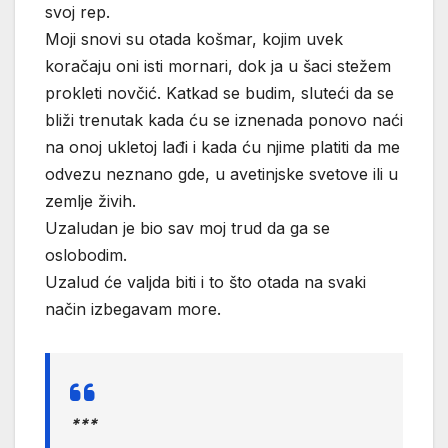
svoj rep.
Moji snovi su otada košmar, kojim uvek
koračaju oni isti mornari, dok ja u šaci stežem
prokleti novčić. Katkad se budim, sluteći da se
bliži trenutak kada ću se iznenada ponovo naći
na onoj ukletoj lađi i kada ću njime platiti da me
odvezu neznano gde, u avetinjske svetove ili u
zemlje živih.
Uzaludan je bio sav moj trud da ga se
oslobodim.
Uzalud će valjda biti i to što otada na svaki
način izbegavam more.
***