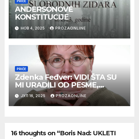
PRIČE
ANDERSONOVE
KONSTITUCIJE
НОВ 4, 2025
PROZAONLINE
PRIČE
Zdenka Feđver: VIDI ŠTA SU
MI URADILI OD PESME,
MAMA*
ЈУЛ 16, 2025
PROZAONLINE
16 thoughts on “Boris Nad: UKLETI