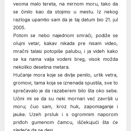
veoma malo tereta, na mirnom moru, tako da
se činilo kao da stojimo u mestu. Iz nekog
razloga upamtio sam da je taj datum bio 21. jul
2005.
Potom se nebo najednom smrači, podiže se
olujni vetar, kakav nikada pre nisam video,
mračni talasi potopiše palubu, i ja videh kako
se ka nama valja vodeni breg, visok možda
nekoliko desetina metara.
Hučanje mora koje se divlje penilo, urlik vetra,
gromovi, tama koja se iznenada spustila, sve to
sprečavalo je da razaberem bilo šta oko sebe.
Učini mi se da su neki mornari već završili u
moru; čuo sam, kroz huk, zapomaganje i
jauke. Uzeh prsluk i s ogromnim naporom
priđoh gumenom čamcu, iščekujući šta će
sledeće da se desi.