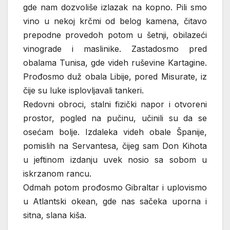
gde nam dozvoliše izlazak na kopno. Pili smo
vino u nekoj krčmi od belog kamena, čitavo
prepodne provedoh potom u šetnji, obilazeći
vinograde i maslinike. Zastadosmo pred
obalama Tunisa, gde videh ruševine Kartagine.
Prođosmo duž obala Libije, pored Misurate, iz
čije su luke isplovljavali tankeri.
Redovni obroci, stalni fizički napor i otvoreni
prostor, pogled na pučinu, učinili su da se
osećam bolje. Izdaleka videh obale Španije,
pomislih na Servantesa, čijeg sam Don Kihota
u jeftinom izdanju uvek nosio sa sobom u
iskrzanom rancu.
Odmah potom prođosmo Gibraltar i uplovismo
u Atlantski okean, gde nas sačeka uporna i
sitna, slana kiša.