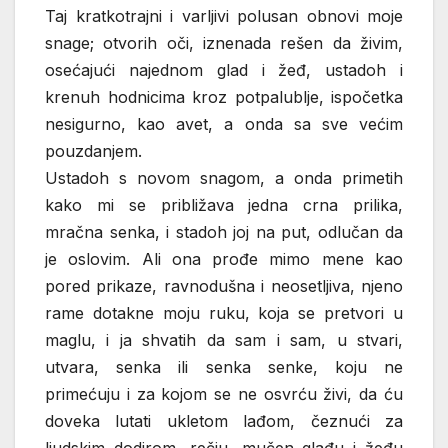
Taj kratkotrajni i varljivi polusan obnovi moje
snage; otvorih oči, iznenada rešen da živim,
osećajući najednom glad i žeđ, ustadoh i
krenuh hodnicima kroz potpalublje, ispočetka
nesigurno, kao avet, a onda sa sve većim
pouzdanjem.
Ustadoh s novom snagom, a onda primetih
kako mi se približava jedna crna prilika,
mračna senka, i stadoh joj na put, odlučan da
je oslovim. Ali ona prođe mimo mene kao
pored prikaze, ravnodušna i neosetljiva, njeno
rame dotakne moju ruku, koja se pretvori u
maglu, i ja shvatih da sam i sam, u stvari,
utvara, senka ili senka senke, koju ne
primećuju i za kojom se ne osvrću živi, da ću
doveka lutati ukletom lađom, čeznući za
ljudskim dodirom, rečju, mučen glađu i žeđu