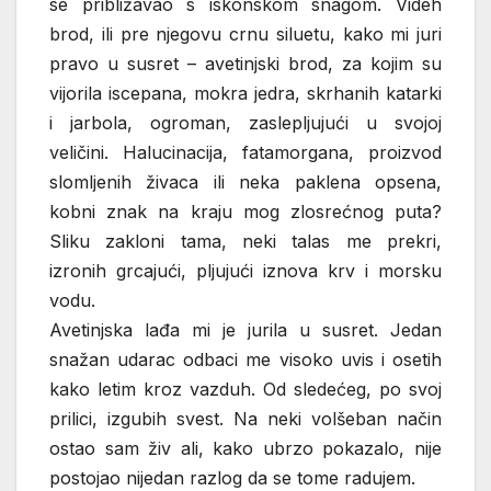
se približavao s iskonskom snagom. Videh
brod, ili pre njegovu crnu siluetu, kako mi juri
pravo u susret – avetinjski brod, za kojim su
vijorila iscepana, mokra jedra, skrhanih katarki
i jarbola, ogroman, zaslepljujući u svojoj
veličini. Halucinacija, fatamorgana, proizvod
slomljenih živaca ili neka paklena opsena,
kobni znak na kraju mog zlosrećnog puta?
Sliku zakloni tama, neki talas me prekri,
izronih grcajući, pljujući iznova krv i morsku
vodu.
Avetinjska lađa mi je jurila u susret. Jedan
snažan udarac odbaci me visoko uvis i osetih
kako letim kroz vazduh. Od sledećeg, po svoj
prilici, izgubih svest. Na neki volšeban način
ostao sam živ ali, kako ubrzo pokazalo, nije
postojao nijedan razlog da se tome radujem.