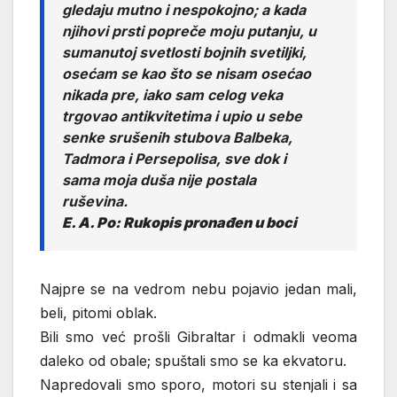
gledaju mutno i nespokojno; a kada
njihovi prsti popreče moju putanju, u
sumanutoj svetlosti bojnih svetiljki,
osećam se kao što se nisam osećao
nikada pre, iako sam celog veka
trgovao antikvitetima i upio u sebe
senke srušenih stubova Balbeka,
Tadmora i Persepolisa, sve dok i
sama moja duša nije postala
ruševina.
E. A. Po: Rukopis pronađen u boci
Najpre se na vedrom nebu pojavio jedan mali,
beli, pitomi oblak.
Bili smo već prošli Gibraltar i odmakli veoma
daleko od obale; spuštali smo se ka ekvatoru.
Napredovali smo sporo, motori su stenjali i sa