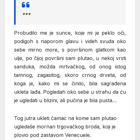
***
Probudilo me je sunce, koje mi je peklo oči,
podigoh s naporom glavu i videh svuda oko
sebe mirno more, s površinom glatkom kao
ulje, po čijoj površini sam plutao, u nekoj vrsti
sanduka, možda mrtvačkog, od onog istog
tamnog, zagasitog, skoro crnog drveta, od
koga je, kako mi se činilo, bila sagrađena
ukleta lađa. Pogledah oko sebe u strahu da ću
je ugledati u blizini, ali pučina je bila pusta…
Tog jutra ukleti čamac na kome sam plutao
ugledaše mornari trgovačkog broda, koji je
plovio pod zastavom Venecuele.