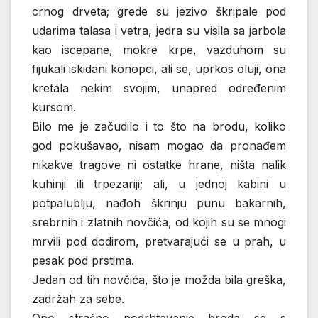
crnog drveta; grede su jezivo škripale pod
udarima talasa i vetra, jedra su visila sa jarbola
kao iscepane, mokre krpe, vazduhom su
fijukali iskidani konopci, ali se, uprkos oluji, ona
kretala nekim svojim, unapred određenim
kursom.
Bilo me je začudilo i to što na brodu, koliko
god pokušavao, nisam mogao da pronađem
nikakve tragove ni ostatke hrane, ništa nalik
kuhinji ili trpezariji; ali, u jednoj kabini u
potpalublju, nađoh škrinju punu bakarnih,
srebrnih i zlatnih novčića, od kojih su se mnogi
mrvili pod dodirom, pretvarajući se u prah, u
pesak pod prstima.
Jedan od tih novčića, što je možda bila greška,
zadržah za sebe.