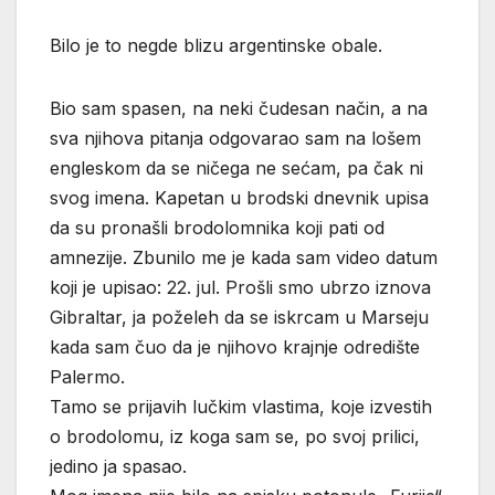
Bilo je to negde blizu argentinske obale.
Bio sam spasen, na neki čudesan način, a na
sva njihova pitanja odgovarao sam na lošem
engleskom da se ničega ne sećam, pa čak ni
svog imena. Kapetan u brodski dnevnik upisa
da su pronašli brodolomnika koji pati od
amnezije. Zbunilo me je kada sam video datum
koji je upisao: 22. jul. Prošli smo ubrzo iznova
Gibraltar, ja poželeh da se iskrcam u Marseju
kada sam čuo da je njihovo krajnje odredište
Palermo.
Tamo se prijavih lučkim vlastima, koje izvestih
o brodolomu, iz koga sam se, po svoj prilici,
jedino ja spasao.