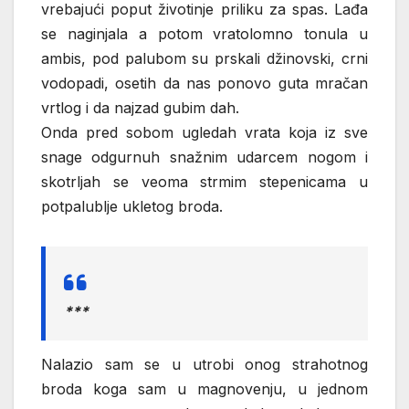
vrebajući poput životinje priliku za spas. Lađa
se naginjala a potom vratolomno tonula u
ambis, pod palubom su prskali džinovski, crni
vodopadi, osetih da nas ponovo guta mračan
vrtlog i da najzad gubim dah.
Onda pred sobom ugledah vrata koja iz sve
snage odgurnuh snažnim udarcem nogom i
skotrljah se veoma strmim stepenicama u
potpalublje ukletog broda.
***
Nalazio sam se u utrobi onog strahotnog
broda koga sam u magnovenju, u jednom