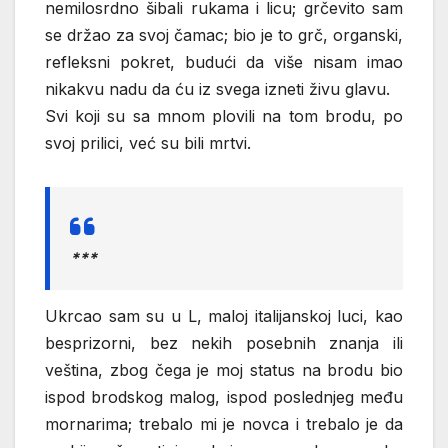
nemilosrdno šibali rukama i licu; grčevito sam
se držao za svoj čamac; bio je to grč, organski,
refleksni pokret, budući da više nisam imao
nikakvu nadu da ću iz svega izneti živu glavu.
Svi koji su sa mnom plovili na tom brodu, po
svoj prilici, već su bili mrtvi.
***
Ukrcao sam su u L, maloj italijanskoj luci, kao
besprizorni, bez nekih posebnih znanja ili
veština, zbog čega je moj status na brodu bio
ispod brodskog malog, ispod poslednjeg među
mornarima; trebalo mi je novca i trebalo je da