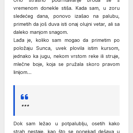
Ono strašno podrhtavanje broda se s
vremenom donekle stiša. Kada sam, u zoru
sledećeg dana, ponovo izašao na palubu,
primetih da još duva isti onaj olujni vetar, ali sa
daleko manjom snagom.
Lađa je, koliko sam mogao da primetim po
položaju Sunca, uvek plovila istim kursom,
jednako ka jugu, nekom vrstom reke ili struje,
mlečne boje, koja se pružala skoro pravom
linijom…
***
Dok sam ležao u potpalublju, osetih kako
strah nestaje, kao što se ponekad dešava u