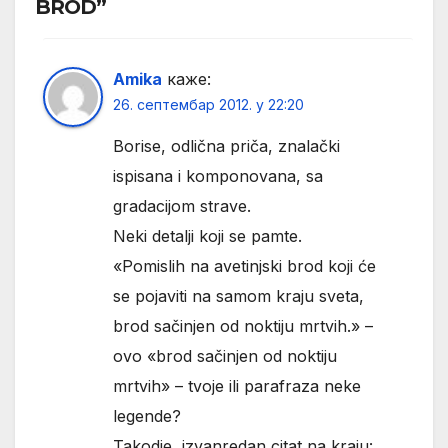
BROD”
Amika
каже:
26. септембар 2012. у 22:20
Borise, odlična priča, znalački
ispisana i komponovana, sa
gradacijom strave.
Neki detalji koji se pamte.
«Pomislih na avetinjski brod koji će
se pojaviti na samom kraju sveta,
brod sačinjen od noktiju mrtvih.» –
ovo «brod sačinjen od noktiju
mrtvih» – tvoje ili parafraza neke
legende?
Takodje, izvanredan citat na kraju: