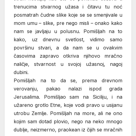
trenucima stvarnog užasa i čitavu tu noć
posmatrah čudne slike koje se se smenjivale u
mom umu – slike, pre nego misli – onako kako
nam se javljaju u polusnu. Pomišljah na to
kako, uz dnevnu svetlost, vidimo samo
površinu stvari, a da nam se u ovakvim
časovima zapravo otkriva njihovo mračno
naličje, stvarnost u svojoj užasnoj, nagoj
dubini.
Pomišljah na to da se, prema drevnom
verovanju, pakao nalazi ispod grada
Jerusalima. Pomišljao sam na Siciliju, i na
užareno grotlo Etne, koje vodi pravo u usijanu
utrobu Zemlje. Pomišljah na more, ali ne ono
kojim sam dotad plovio, nego na neko mnogo
dublje, neizmerno, praokean iz čijih se mračnih