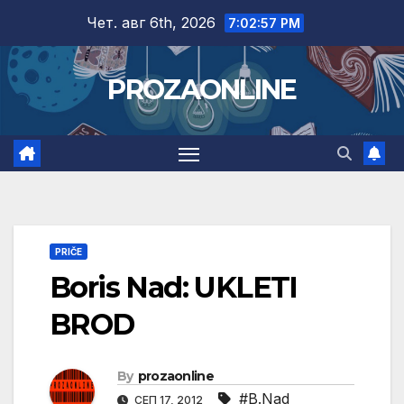
Skip
Чет. авг 6th, 2026
7:02:58 PM
to
content
PROZAONLINE
PRIČE
Boris Nad: UKLETI
BROD
By
prozaonline
#B.Nad
СЕП 17, 2012