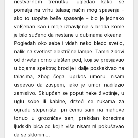
nestvarnom trenutku, ugledao kako se
pomalja na vrhu talasa; način mog spasenja –
ako to uopšte beše spasenje – bio je jednako
volšeban kao i moje izbavljenje s broda kome
je bilo suđeno da nestane u dubinama okeana.
Pogledah oko sebe i videh neko bledo svetlo,
nalik na svetlost električne lampe. Tamni zidovi
od drveta i crno ulašten pod, koji se presijavao
u bojama spektra; brod je i dalje poskakivao na
talasima, zbog čega, uprkos umoru, nisam
uspevao da zaspem, iako je umor nadilazio
zamislivo. Sklupčah se poput neke životinje, u
uglu sobe ili kabine, držeći se rukama za
ogradu stepeništa, pri čemu sam na mahove
tonuo u grozničav san, prekidan koracima
ljudskih bića od kojih više nisam ni pokušavao
da se sklonim…