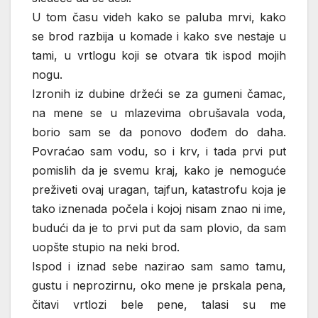
U tom času videh kako se paluba mrvi, kako
se brod razbija u komade i kako sve nestaje u
tami, u vrtlogu koji se otvara tik ispod mojih
nogu.
Izronih iz dubine držeći se za gumeni čamac,
na mene se u mlazevima obrušavala voda,
borio sam se da ponovo dođem do daha.
Povraćao sam vodu, so i krv, i tada prvi put
pomislih da je svemu kraj, kako je nemoguće
preživeti ovaj uragan, tajfun, katastrofu koja je
tako iznenada počela i kojoj nisam znao ni ime,
budući da je to prvi put da sam plovio, da sam
uopšte stupio na neki brod.
Ispod i iznad sebe nazirao sam samo tamu,
gustu i neprozirnu, oko mene je prskala pena,
čitavi vrtlozi bele pene, talasi su me