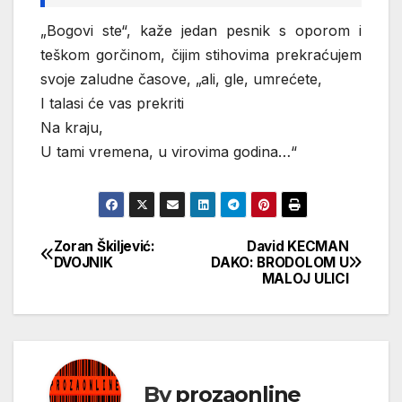
„Bogovi ste“, kaže jedan pesnik s oporom i
teškom gorčinom, čijim stihovima prekraćujem
svoje zaludne časove, „ali, gle, umrećete,
I talasi će vas prekriti
Na kraju,
U tami vremena, u virovima godina…“
Zoran Škiljević:
David KECMAN
Кретање
DVOJNIK
DAKO: BRODOLOM U
MALOJ ULICI
чланка
By
prozaonline