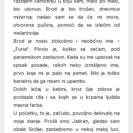
razbijem čamotinju u koju sam, malo po malo,
bio utonuo. Brod je bio trošan, dnevnica
mizerna; nadao sam se da će mi more,
otvorena pučina, pomoći da se izlečim od
melanholije.
Brod je nosio zlokobno i neobično ime –
„Furia“. Plovio je, koliko se sećam, pod
panamskom zastavom. Kada su me upisivali na
spisak posade, rekoh neko izmišljeno ime,
prvo koje mi je palo na pamet. Bilo je toliko
banalno da ga nisam ni upamtio.
Dobih ležaj u kabini, kroz čije zidove je
probijala rđa i sa kojih se u krpama ljuštila
masna farba.
U početku, to je, začudo, povoljno delovalo na
moje stanje. Prošli smo Jadran, gledao sam
obale Sicilije; zastadosmo u nekoj maloj luci,