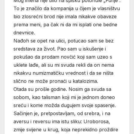
Mog imena nije bilo na spisku potonule „Furije“.
To je značilo da kompanija u čijem je vlasništvu
bio zlosrećni brod nije imala nikakve obaveze
prema meni, pa čak ni da mi isplati one bedne
dnevnice.
Nađoh se opet na ulici, potucao sam se bez
sredstava za život. Pao sam u iskušenje i
pokušao da prodam novčić koji sam uzeo s
uklete lađe, ali su mi svuda rekli da on nema
nikakvu numizmatičku vrednost i da se ništa
slično ne može pronaći u katalozima.
Otada su prošle godine. Nosim ga svuda sa
sobom, kao talisman koji mi je jednom doneo
sreću i kome možda dugujem svoje spasenje.
Sačinjen je, pretpostavljam, od srebra, i na
aversu i reversu ima istu sliku: Uroborosa,
zmije svijene u krug, koja neprekidno proždire