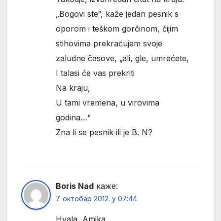
„Bogovi ste“, kaže jedan pesnik s
oporom i teškom gorčinom, čijim
stihovima prekraćujem svoje
zaludne časove, „ali, gle, umrećete,
I talasi će vas prekriti
Na kraju,
U tami vremena, u virovima
godina…“
Zna li se pesnik ili je B. N?
Boris Nad
каже:
7. октобар 2012. у 07:44
Hvala, Amika.