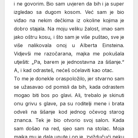
i ne govorim. Bio sam uvjeren da bih i ja super
izgledao sa dugom kosom. Već sam je bio
viđao na nekim dečkima iz okoline kojima je
dobro stajala. Na moju veliku žalost, imao sam
jako oštru kosu, i što sam je više puštao, sve je
više nalikovala onoj u Alberta Einsteina.
Vidjevši me razočarana, majka me pokušala
utješiti: „Pa, barem je jednostavna za šišanje.“
A, i kad odrasteš, nećeš oćelaviti kao otac.
To me je donekle oraspoložilo, jer stvarno sam
se užasavao od pomisli da bih, kada odrastem
mogao biti bos po glavi. Ali, trebalo je skinuti
onu grivu s glave, pa su roditelji mene i brata
odveli na šišanje kod jednog očevog starog
znanca. Tek je bio otvorio svoj salon. Kada
sam došao na red, sjeo sam na stolac. Moja
majka mu je dala upute i on je, zviždučući neku