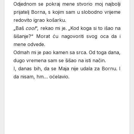
Odjednom se pokraj mene stvorio moj najbolji
prijatelj Borna, s kojim sam u slobodno vrijeme
redovito igrao košarku.
„Baš
cool
“, rekao mi je. „Kod koga si to išao na
šišanje?“ Morat ću nagovoriti svog oca da i
mene odvede.
Odmah mi je pao kamen sa srca. Od toga dana,
dugo vremena sam se šišao na isti način.
I, danas bih, da se Maja nije udala za Bornu. I
da nisam, hm… oćelavio.