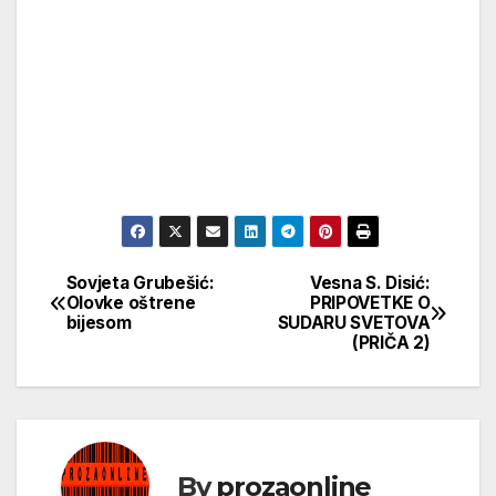
Sovjeta Grubešić:
Vesna S. Disić:
Кретање
Olovke oštrene
PRIPOVETKE O
bijesom
SUDARU SVETOVA
чланка
(PRIČA 2)
By
prozaonline