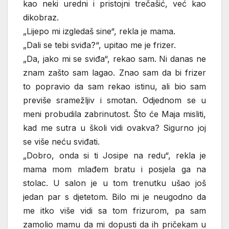
kao neki uredni i pristojni trečašić, već kao
dikobraz.
„Lijepo mi izgledaš sine“, rekla je mama.
„Dali se tebi sviđa?“, upitao me je frizer.
„Da, jako mi se sviđa“, rekao sam. Ni danas ne
znam zašto sam lagao. Znao sam da bi frizer
to popravio da sam rekao istinu, ali bio sam
previše sramežljiv i smotan. Odjednom se u
meni probudila zabrinutost. Što će Maja misliti,
kad me sutra u školi vidi ovakva? Sigurno joj
se više neću sviđati.
„Dobro, onda si ti Josipe na redu“, rekla je
mama mom mlađem bratu i posjela ga na
stolac. U salon je u tom trenutku ušao još
jedan par s djetetom. Bilo mi je neugodno da
me itko više vidi sa tom frizurom, pa sam
zamolio mamu da mi dopusti da ih pričekam u