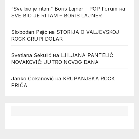
“Sve bio je ritam” Boris Lajner – POP Forum
на
SVE BIO JE RITAM – BORIS LAJNER
Slobodan Pajić
на
STORIJA O VALJEVSKOJ
ROCK GRUPI DOLAR
Svetlana Sekulić
на
LJILJANA PANTELIĆ
NOVAKOVIĆ: JUTRO NOVOG DANA
Janko Čokanović
на
KRUPANJSKA ROCK
PRIČA