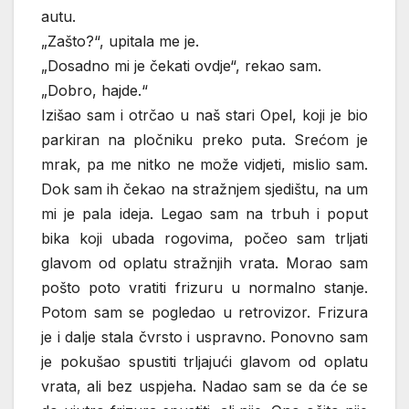
autu.
„Zašto?“, upitala me je.
„Dosadno mi je čekati ovdje“, rekao sam.
„Dobro, hajde.“
Izišao sam i otrčao u naš stari Opel, koji je bio
parkiran na pločniku preko puta. Srećom je
mrak, pa me nitko ne može vidjeti, mislio sam.
Dok sam ih čekao na stražnjem sjedištu, na um
mi je pala ideja. Legao sam na trbuh i poput
bika koji ubada rogovima, počeo sam trljati
glavom od oplatu stražnjih vrata. Morao sam
pošto poto vratiti frizuru u normalno stanje.
Potom sam se pogledao u retrovizor. Frizura
je i dalje stala čvrsto i uspravno. Ponovno sam
je pokušao spustiti trljajući glavom od oplatu
vrata, ali bez uspjeha. Nadao sam se da će se