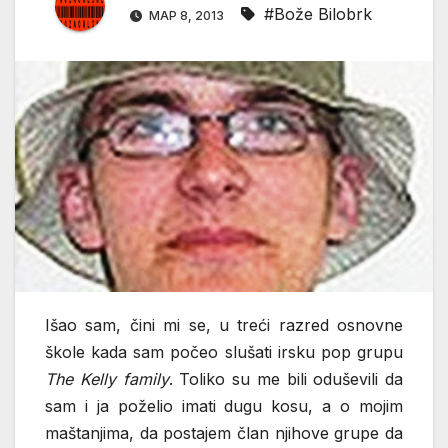
#Bože Bilobrk
МАР 8, 2013
Išao sam, čini mi se, u treći razred osnovne
škole kada sam počeo slušati irsku pop grupu
The Kelly family
. Toliko su me bili oduševili da
sam i ja poželio imati dugu kosu, a o mojim
maštanjima, da postajem član njihove grupe da