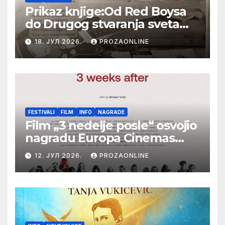
Prikaz knjige:Od Red Boysa
do Drugog stvaranja sveta
(bilo neko vreme pošteno)
18. ЈУЛ 2026.
PROZAONLINE
(autor- Zlatomira Sremca,
Botoš 2022. godine,
samizdat)
FESTIVALI
FILM
INFO
NAGRADE
Film „3 nedelje posle“ osvojio
nagradu Europa Cinemas
Label na Filmskom festivalu
12. ЈУЛ 2026.
PROZAONLINE
u Karlovim Varima