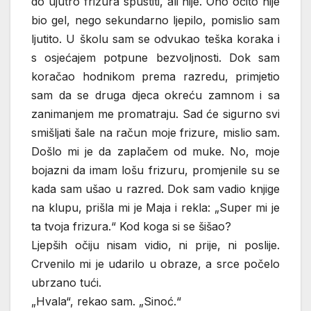
do ujutro frizura spustiti, ali nije. Ono očito nije
bio gel, nego sekundarno ljepilo, pomislio sam
ljutito. U školu sam se odvukao teška koraka i
s osjećajem potpune bezvoljnosti. Dok sam
koračao hodnikom prema razredu, primjetio
sam da se druga djeca okreću zamnom i sa
zanimanjem me promatraju. Sad će sigurno svi
smišljati šale na račun moje frizure, mislio sam.
Došlo mi je da zaplačem od muke. No, moje
bojazni da imam lošu frizuru, promjenile su se
kada sam ušao u razred. Dok sam vadio knjige
na klupu, prišla mi je Maja i rekla: „Super mi je
ta tvoja frizura.“ Kod koga si se šišao?
Ljepših očiju nisam vidio, ni prije, ni poslije.
Crvenilo mi je udarilo u obraze, a srce počelo
ubrzano tući.
„Hvala“, rekao sam. „Sinoć.“