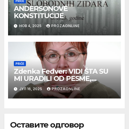
PRIČE
ANDERSONOVE
KONSTITUCIJE
НОВ 4, 2025
PROZAONLINE
PRIČE
Zdenka Feđver: VIDI ŠTA SU
MI URADILI OD PESME,
MAMA*
ЈУЛ 16, 2025
PROZAONLINE
Оставите одговор