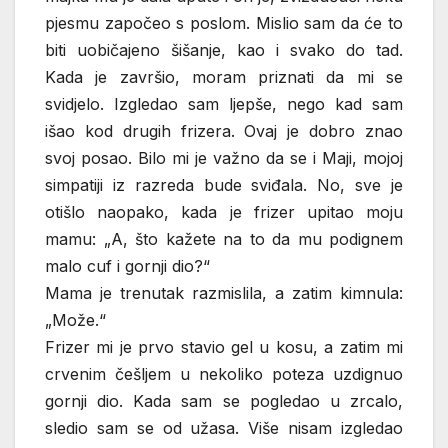
pjesmu započeo s poslom. Mislio sam da će to
biti uobičajeno šišanje, kao i svako do tad.
Kada je završio, moram priznati da mi se
svidjelo. Izgledao sam ljepše, nego kad sam
išao kod drugih frizera. Ovaj je dobro znao
svoj posao. Bilo mi je važno da se i Maji, mojoj
simpatiji iz razreda bude sviđala. No, sve je
otišlo naopako, kada je frizer upitao moju
mamu: „A, što kažete na to da mu podignem
malo cuf i gornji dio?“
Mama je trenutak razmislila, a zatim kimnula:
„Može.“
Frizer mi je prvo stavio gel u kosu, a zatim mi
crvenim češljem u nekoliko poteza uzdignuo
gornji dio. Kada sam se pogledao u zrcalo,
sledio sam se od užasa. Više nisam izgledao