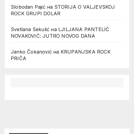
Slobodan Pajić
на
STORIJA O VALJEVSKOJ
ROCK GRUPI DOLAR
Svetlana Sekulić
на
LJILJANA PANTELIĆ
NOVAKOVIĆ: JUTRO NOVOG DANA
Janko Čokanović
на
KRUPANJSKA ROCK
PRIČA