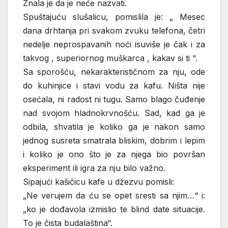
Znala je da je neće nazvati.
Spuštajuću slušalicu, pomislila je: „ Mesec
dana drhtanja pri svakom zvuku telefona, četri
nedelje neprospavanih noći isuviše je čak i za
takvog , superiornog muškarca , kakav si ti “.
Sa sporošću, nekarakterističnom za nju, ode
do kuhinjice i stavi vodu za kafu. Ništa nije
osećala, ni radost ni tugu. Samo blago čuđenje
nad svojom hladnokrvnošću. Sad, kad ga je
odbila, shvatila je koliko ga je nakon samo
jednog susreta smatrala bliskim, dobrim i lepim
i koliko je ono što je za njega bio površan
eksperiment ili igra za nju bilo važno.
Sipajući kašičicu kafe u džezvu pomisli:
„Ne verujem da ću se opet sresti sa njim…“ i:
„ko je dođavola izmislio te blind date situacije.
To je čista budalaština“.