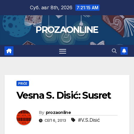
Skip
Суб. авг 8th, 2026
7:21:16 AM
to
content
PROZAONLINE
PRIČE
Vesna S. Disić: Susret
By
prozaonline
#V.S.Disić
СЕП 6, 2013