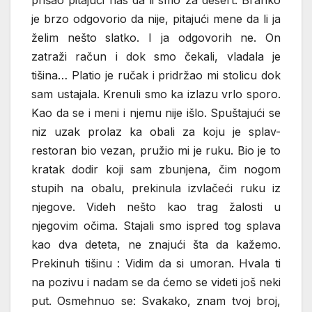
je brzo odgovorio da nije, pitajući mene da li ja
želim nešto slatko. I ja odgovorih ne. On
zatraži račun i dok smo čekali, vladala je
tišina… Platio je ručak i pridržao mi stolicu dok
sam ustajala. Krenuli smo ka izlazu vrlo sporo.
Kao da se i meni i njemu nije išlo. Spuštajući se
niz uzak prolaz ka obali za koju je splav-
restoran bio vezan, pružio mi je ruku. Bio je to
kratak dodir koji sam zbunjena, čim nogom
stupih na obalu, prekinula izvlačeći ruku iz
njegove. Videh nešto kao trag žalosti u
njegovim očima. Stajali smo ispred tog splava
kao dva deteta, ne znajući šta da kažemo.
Prekinuh tišinu : Vidim da si umoran. Hvala ti
na pozivu i nadam se da ćemo se videti još neki
put. Osmehnuo se: Svakako, znam tvoj broj,