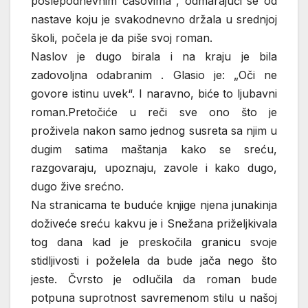
poslepodnevnim časovima , odmarajući se od
nastave koju je svakodnevno držala u srednjoj
školi, počela je da piše svoj roman.
Naslov je dugo birala i na kraju je bila
zadovoljna odabranim . Glasio je: „Oči ne
govore istinu uvek“. I naravno, biće to ljubavni
roman.Pretočiće u reči sve ono što je
proživela nakon samo jednog susreta sa njim u
dugim satima maštanja kako se sreću,
razgovaraju, upoznaju, zavole i kako dugo,
dugo žive srećno.
Na stranicama te buduće knjige njena junakinja
doživeće sreću kakvu je i Snežana priželjkivala
tog dana kad je preskočila granicu svoje
stidljivosti i poželela da bude jača nego što
jeste. Čvrsto je odlučila da roman bude
potpuna suprotnost savremenom stilu u našoj