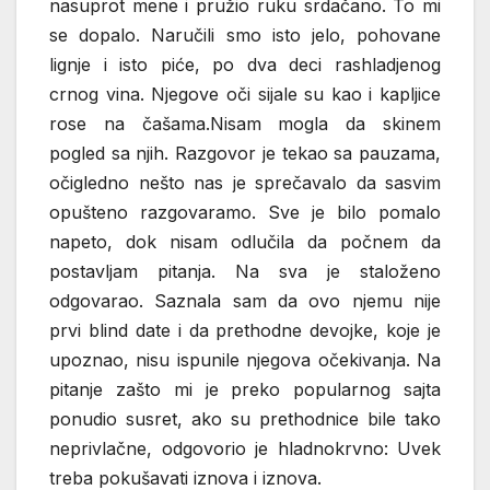
nasuprot mene i pružio ruku srdačano. To mi
se dopalo. Naručili smo isto jelo, pohovane
lignje i isto piće, po dva deci rashladjenog
crnog vina. Njegove oči sijale su kao i kapljice
rose na čašama.Nisam mogla da skinem
pogled sa njih. Razgovor je tekao sa pauzama,
očigledno nešto nas je sprečavalo da sasvim
opušteno razgovaramo. Sve je bilo pomalo
napeto, dok nisam odlučila da počnem da
postavljam pitanja. Na sva je staloženo
odgovarao. Saznala sam da ovo njemu nije
prvi blind date i da prethodne devojke, koje je
upoznao, nisu ispunile njegova očekivanja. Na
pitanje zašto mi je preko popularnog sajta
ponudio susret, ako su prethodnice bile tako
neprivlačne, odgovorio je hladnokrvno: Uvek
treba pokušavati iznova i iznova.