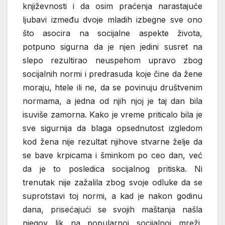
književnosti i da osim praćenja narastajuće
ljubavi između dvoje mladih izbegne sve ono
što asocira na socijalne aspekte života,
potpuno sigurna da je njen jedini susret na
slepo rezultirao neuspehom upravo zbog
socijalnih normi i predrasuda koje čine da žene
moraju, htele ili ne, da se povinuju društvenim
normama, a jedna od njih njoj je taj dan bila
isuviše zamorna. Kako je vreme priticalo bila je
sve sigurnija da blaga opsednutost izgledom
kod žena nije rezultat njihove stvarne želje da
se bave krpicama i šminkom po ceo dan, već
da je to posledica socijalnog pritiska. Ni
trenutak nije zažalila zbog svoje odluke da se
suprotstavi toj normi, a kad je nakon godinu
dana, prisećajući se svojih maštanja našla
njegov lik na popularnoj socijalnoj mreži,