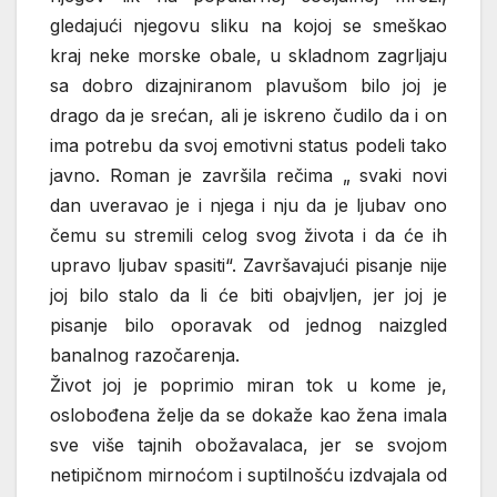
gledajući njegovu sliku na kojoj se smeškao
kraj neke morske obale, u skladnom zagrljaju
sa dobro dizajniranom plavušom bilo joj je
drago da je srećan, ali je iskreno čudilo da i on
ima potrebu da svoj emotivni status podeli tako
javno. Roman je završila rečima „ svaki novi
dan uveravao je i njega i nju da je ljubav ono
čemu su stremili celog svog života i da će ih
upravo ljubav spasiti“. Završavajući pisanje nije
joj bilo stalo da li će biti obajvljen, jer joj je
pisanje bilo oporavak od jednog naizgled
banalnog razočarenja.
Život joj je poprimio miran tok u kome je,
oslobođena želje da se dokaže kao žena imala
sve više tajnih obožavalaca, jer se svojom
netipičnom mirnoćom i suptilnošću izdvajala od