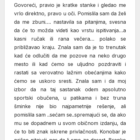
Govoreći, pravio je kratke stanke i gledao me
vrlo direktno, pravo u oči. Pomislila sam da želi
da me zbuni…. nastavila sa pitanjima, svesna
da će to možda videti kao vrstu ispitivanja…a
kasni ručak ili rana večera… polako se
približavao kraju. Znala sam da je to trenutak
kad će odlučiti da me pozove na neko drugo
mesto ili kad ćemo se uljudno pozdraviti i
rastati sa verovatno lažnim obećanjima kako
ćemo se uskoro sresti. Znala sam i da moj
izbor da na taj sastanak odem apsolutno
sportski obučena, u patikama i bez truna
šminke nije bio najpametnije rešenje, ali
pomislila sam ..sećam se..spremajući se, da ako
mu se dopadnem u svom običnom izdanju, da
će to biti znak iskrene privlačnosti. Konobar je
prišao pitajući nas da li smo za desert. Branko