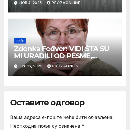
НОВ 4, 2025
PROZAONLINE
PRIČE
Zdenka Feđver: VIDI ŠTA SU
MI URADILI OD PESME,
MAMA*
ЈУЛ 16, 2025
PROZAONLINE
Оставите одговор
Ваша адреса е-поште неће бити објављена.
Неопходна поља су означена
*