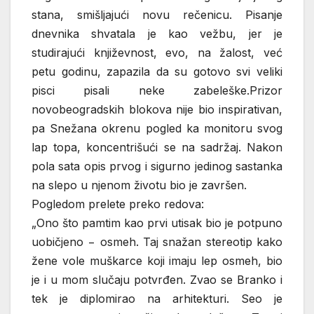
stana, smišljajući novu rečenicu. Pisanje
dnevnika shvatala je kao vežbu, jer je
studirajući književnost, evo, na žalost, već
petu godinu, zapazila da su gotovo svi veliki
pisci pisali neke zabeleške.Prizor
novobeogradskih blokova nije bio inspirativan,
pa Snežana okrenu pogled ka monitoru svog
lap topa, koncentrišući se na sadržaj. Nakon
pola sata opis prvog i sigurno jedinog sastanka
na slepo u njenom životu bio je završen.
Pogledom prelete preko redova:
„Ono što pamtim kao prvi utisak bio je potpuno
uobičjeno − osmeh. Taj snažan stereotip kako
žene vole muškarce koji imaju lep osmeh, bio
je i u mom slučaju potvrđen. Zvao se Branko i
tek je diplomirao na arhitekturi. Seo je