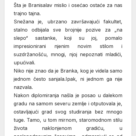
Šta je Branisalav mislio i osećao ostaće za nas
trajno tajna.
Snežana je, ubrzano završavajući fakultet,
stalno odbijala sve brojnije pozive za „na
slepo“ sastanke, koji su joj, pomalo
impresionirani njenim novim stilom i
suzdržanošću, mnogi, njoj nepoznati mladići,
upućivali.
Niko nije znao da je Branka, kog je videla samo
jednom često sanjala.Ipak, ni jednom ga nije
nazvala.
Nakon diplomiranja našla je posao u dalekom
gradu na samom severu zemlje i otputovala je,
ostavljajući grad svog studiranja bez mnogo
tuge. Tamo, u tom mirnom, staromodnom stilu
života naklonjenom gradiću, u