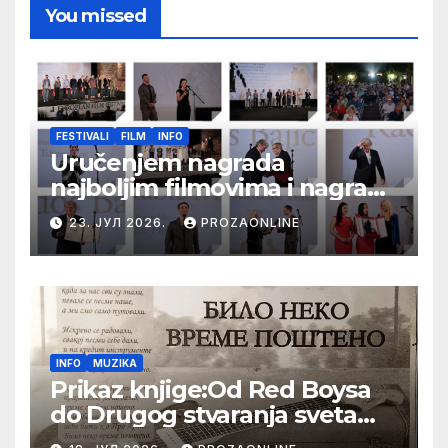
You missed
FESTIVALI
FILM
INFO
Uručenjem nagrada
najboljim filmovima i nagrade
„Aleksandar Lifka“ Radošu
23. ЈУЛ 2026.
PROZAONLINE
Bajiću svečano zatvoren 33.
Festival evropskog filma Palić
INFO
MUZIKA
Prikaz knjige:Od Red Boysa
do Drugog stvaranja sveta
(bilo neko vreme pošteno)