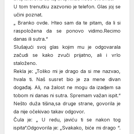
U tom trenutku zazvonio je telefon. Glas joj se
učini poznat.
„ Branko ovde. Hteo sam da te pitam, da li si
raspoložena da se ponovo vidimo.Recimo
danas ili sutra.“
Slušajući svoj glas kojim mu je odgovarala
začudi se kako zvuči prijatno, ali i vrlo
staloženo.
Rekla je: „Toliko mi je drago da si me nazvao,
hvala ti. Naš susret bio je za mene divan
događaj. Ali, na žalost ne mogu da izadjem sa
tobom ni danas ni sutra. Spremam važan ispit.“
Nešto duža tišina,sa druge strane, govorila je
da nije očekivao takav odgovor.
Čula je: „ U redu, javiću ti se nakon tog
ispita“.Odgovorila je: „Svakako, biće mi drago “.