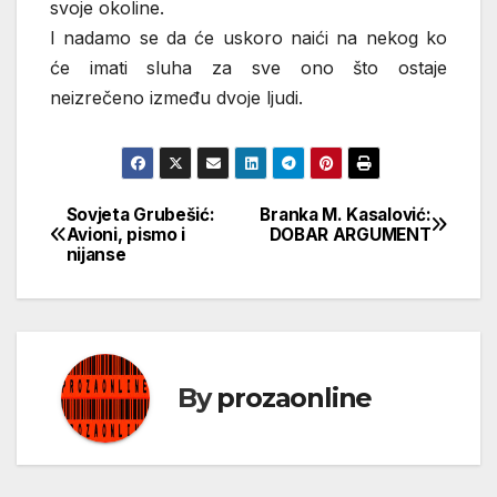
svoje okoline.
I nadamo se da će uskoro naići na nekog ko
će imati sluha za sve ono što ostaje
neizrečeno između dvoje ljudi.
Sovjeta Grubešić:
Branka M. Kasalović:
Кретање
Avioni, pismo i
DOBAR ARGUMENT
nijanse
чланка
By
prozaonline