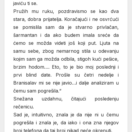
javiću ti se.
Pružih mu ruku, pozdravismo se kao dva
stara, dobra prijatelja. Koračajući i ne osvrćući
se pomislila sam da je stvarno privlačan,
šarmantan i da ako budem imala sreće da
ćemo se možda videti još koji put. Ljuta na
samu sebe, zbog nemarnog stila u odevanju
kojim sam ga možda odbila, stigoh kući pešice,
brzim hodom…. Eto, to je bio moj poslednji i
prvi blind date. Prošle su četri nedelje i
Branisalav mi se nije javio…i dalje analiziram u
čemu sam pogrešila.“
Snežana uzdahnu, čitajući posledenju
rečenicu.
Sad je, intuitivno, znala je da nije ni u čemu
pogrešila i znala je, da iako i ona zna njegov
broj telefona da taj broj nikad neće okrenuti.