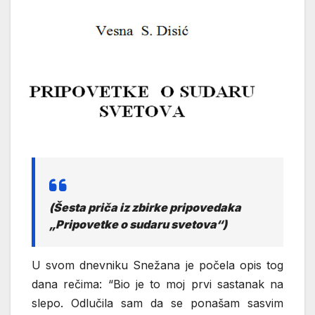
(Šesta priča iz zbirke pripovedaka
„Pripovetke o sudaru svetova“)
U svom dnevniku Snežana je počela opis tog
dana rečima: “Bio je to moj prvi sastanak na
slepo. Odlučila sam da se ponašam sasvim