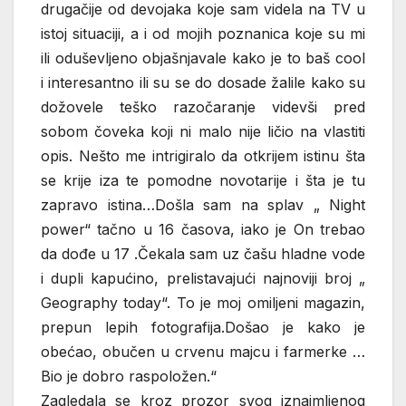
drugačije od devojaka koje sam videla na TV u
istoj situaciji, a i od mojih poznanica koje su mi
ili oduševljeno objašnjavale kako je to baš cool
i interesantno ili su se do dosade žalile kako su
dožovele teško razočaranje videvši pred
sobom čoveka koji ni malo nije ličio na vlastiti
opis. Nešto me intrigiralo da otkrijem istinu šta
se krije iza te pomodne novotarije i šta je tu
zapravo istina…Došla sam na splav „ Night
power“ tačno u 16 časova, iako je On trebao
da dođe u 17 .Čekala sam uz čašu hladne vode
i dupli kapućino, prelistavajući najnoviji broj „
Geography today“. To je moj omiljeni magazin,
prepun lepih fotografija.Došao je kako je
obećao, obučen u crvenu majcu i farmerke …
Bio je dobro raspoložen.“
Zagledala se kroz prozor svog iznajmljenog