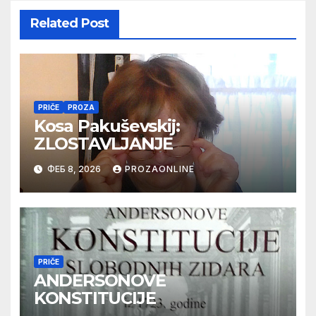
Related Post
PRIČE
PROZA
Kosa Pakuševskij:
ZLOSTAVLJANJE
ФЕБ 8, 2026
PROZAONLINE
PRIČE
ANDERSONOVE
KONSTITUCIJE