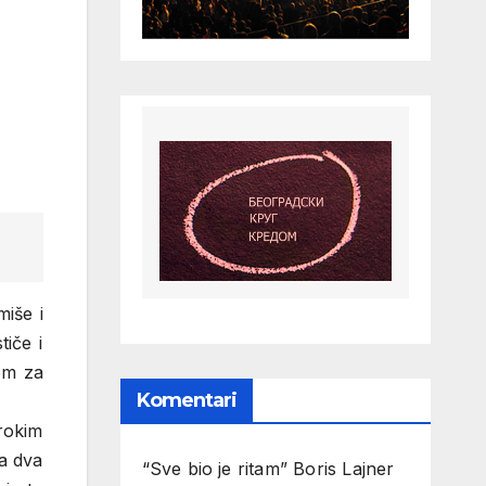
miše i
tiče i
em za
Komentari
rokim
sa dva
“Sve bio je ritam” Boris Lajner