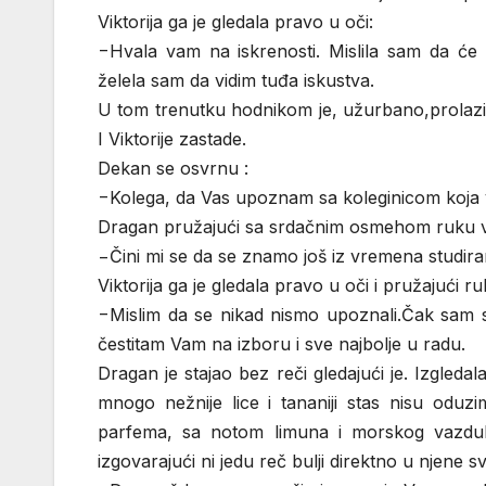
Viktorija ga je gledala pravo u oči:
−Hvala vam na iskrenosti. Mislila sam da će n
želela sam da vidim tuđa iskustva.
U tom trenutku hodnikom je, užurbano,prolazi
I Viktorije zastade.
Dekan se osvrnu :
−Kolega, da Vas upoznam sa koleginicom koja va
Dragan pružajući sa srdačnim osmehom ruku vr
−Čini mi se da se znamo još iz vremena studira
Viktorija ga je gledala pravo u oči i pružajući r
−Mislim da se nikad nismo upoznali.Čak sam s
čestitam Vam na izboru i sve najbolje u radu.
Dragan je stajao bez reči gledajući je. Izgleda
mnogo nežnije lice i tananiji stas nisu oduzim
parfema, sa notom limuna i morskog vazduh
izgovarajući ni jedu reč bulji direktno u njene 