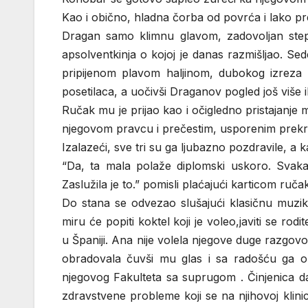
Kao i obično, hladna čorba od povrća i lako 
Dragan samo klimnu glavom, zadovoljan step
apsolventkinja o kojoj je danas razmišljao. Sed
pripijenom plavom haljinom, dubokog izreza 
posetilaca, a uočivši Draganov pogled još više i
Ručak mu je prijao kao i očigledno pristajanje
njegovom pravcu i prečestim, usporenim prekr
Izalazeći, sve tri su ga ljubazno pozdravile, a 
“Da, ta mala polaže diplomski uskoro. Svakak
Zaslužila je to.” pomisli plaćajući karticom ručak
Do stana se odvezao slušajući klasičnu muziku
miru će popiti koktel koji je voleo,javiti se rod
u Španiji. Ana nije volela njegove duge razgovo
obradovala čuvši mu glas i sa radošću ga ob
njegovog Fakulteta sa suprugom . Činjenica da
zdravstvene probleme koji se na njihovoj klin