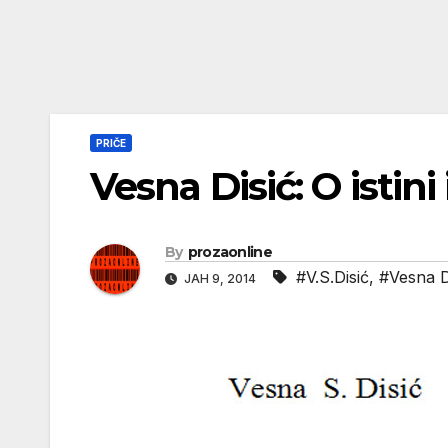
PRIČE
Vesna Disić: O istini 
By
prozaonline
#V.S.Disić
,
#Vesna D
ЈАН 9, 2014