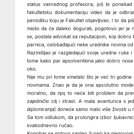
status vanrednog profesora, još bi ponekad p
fakultetsku dokumentaciju video da je odbra
periodiku koju je Fakultet objavljivao. I to da 
mislio da će daleko dogurati, pogotovo jer je na
se, postala advokat sa reputacijom, koji dobro
parnica, oslobađajući neke urednike novina od t
Razmišljao je razgledajući svoje uredne ruke i n
tome kako par apsolventkina jako dobro nose 
oko.
Nije mu pri tome smetalo što je već tri godi
novinama. Znao je da je ona apsolutno modern
moralno, da njoj to neće biti problem da pre
zajednički cilj i strast. A mala avanturica s
diplomiranja) doneće samo malo više živosti u n
Sa tom odlukom, da prolongira izbor ljubavnice
svakodnevno ručao.
Konobar se gotovo sapleo žureći ka njegovom sto