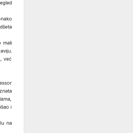
egled
ionako
odšeta
 mali
viju.
e, već
essor
oznata
 dama,
išao i
ulu na