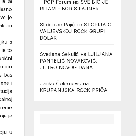
 je ta
– POP Forum
на
SVE BIO JE
RITAM – BORIS LAJNER
lasno
ve je
Slobodan Pajić
на
STORIJA O
svakom
VALJEVSKOJ ROCK GRUPI
DOLAR
jku s
 je to
Svetlana Sekulić
на
LJILJANA
obični
PANTELIĆ NOVAKOVIĆ:
 su mu
JUTRO NOVOG DANA
e baš
žene i
Janko Čokanović
на
KRUPANJSKA ROCK PRIČA
tudija
alnoj
vreme
oje je
iju u