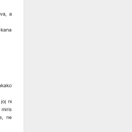
tva, a
ekana
akako
joj ni
 miris
e, ne