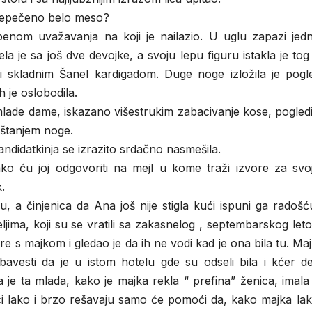
prepečeno belo meso?
enom uvažavanja na koji je nailazio. U uglu zapazi jed
ela je sa još dve devojke, a svoju lepu figuru istakla je to
i skladnim Šanel kardigadom. Duge noge izložila je pogl
h je oslobodila.
 mlade dame, iskazano višestrukim zabacivanje kose, pogle
štanjem noge.
kandidatkinja se izrazito srdačno nasmešila.
o ću joj odgovoriti na mejl u kome traži izvore za svoj
.
, a činjenica da Ana još nije stigla kući ispuni ga radoš
iteljima, koji su se vratili sa zakasnelog , septembarskog let
re s majkom i gledao je da ih ne vodi kad je ona bila tu. Ma
avesti da je u istom hotelu gde su odseli bila i kćer d
 je ta mlada, kako je majka rekla “ prefina” ženica, imal
ici lako i brzo rešavaju samo će pomoći da, kako majka la