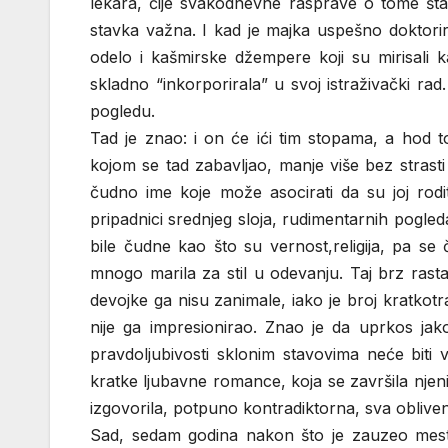
lekara, čije svakodnevne rasprave o tome šta o
stavka važna. I kad je majka uspešno doktorir
odelo i kašmirske džempere koji su mirisali 
skladno “inkorporirala” u svoj istraživački r
pogledu.
Tad je znao: i on će ići tim stopama, a hod 
kojom se tad zabavljao, manje više bez strasti
čudno ime koje može asocirati da su joj rodite
pripadnici srednjeg sloja, rudimentarnih pogleda
bile čudne kao što su vernost,religija, pa s
mnogo marila za stil u odevanju. Taj brz rasta
devojke ga nisu zanimale, iako je broj kratkotr
nije ga impresionirao. Znao je da uprkos jako
pravdoljubivosti sklonim stavovima neće biti
kratke ljubavne romance, koja se završila njen
izgovorila, potpuno kontradiktorna, sva obliv
Sad, sedam godina nakon što je zauzeo mesto