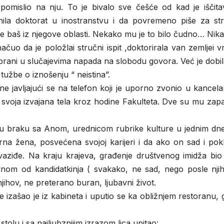
omislio na nju. To je bivalo sve češće od kad je iščitav
nila doktorat u inostranstvu i da povremeno piše za st
piše baš iz njegove oblasti. Nekako mu je to bilo čudno… Nika
čuo da je položlai stručni ispit ,doktorirala van zemljei vr
 brani u slučajevima napada na slobodu govora. Već je dobi
užbe o iznošenju “ neistina”.
e javljajući se na telefon koji je uporno zvonio u kancelari
svoja izvajana tela kroz hodine Fakulteta. Dve su mu zapa
ne u braku sa Anom, urednicom rubrike kulture u jednim dn
a žena, posvećena svojoj karijeri i da ako on sad i pok
vaziđe. Na kraju krajeva, građenje društvenog imidža bio 
 jednom od kandidatkinja ( svakako, ne sad, nego posle nj
jihov, ne preterano buran, ljubavni život.
 izašao je iz kabineta i uputio se ka obližnjem restoranu, 
lu i sa najljubznijim izrazom lica upitao: