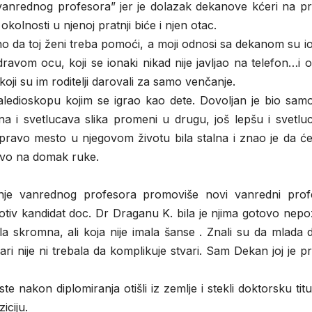
anrednog profesora” jer je dolazak dekanove kćeri na pr
kolnosti u njenoj pratnji biće i njen otac.
avno da toj ženi treba pomoći, a moji odnosi sa dekanom su 
avom ocu, koji se ionaki nikad nije javljao na telefon…i 
ji su im roditelji darovali za samo venčanje.
aledioskopu kojim se igrao kao dete. Dovoljan je bio samo
 i svetlucava slika promeni u drugu, još lepšu i svetluca
 pravo mesto u njegovom životu bila stalna i znao je da ć
otovo na domak ruke.
je vanrednog profesora promoviše novi vanredni prof
rotiv kandidat doc. Dr Draganu K. bila je njima gotovo nep
 bila skromna, ali koja nije imala šanse . Znali su da mlada
ari nije ni trebala da komplikuje stvari. Sam Dekan joj je pr
ste nakon diplomiranja otišli iz zemlje i stekli doktorsku tit
iciju.