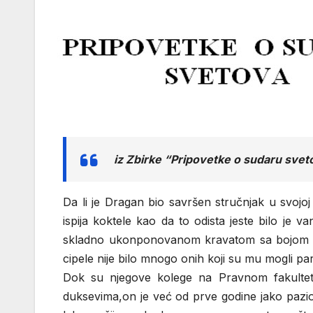
iz Zbirke “Pripovetke o sudaru svet
Da li je Dragan bio savršen stručnjak u svojoj 
ispija koktele kao da to odista jeste bilo je
skladno ukonponovanom kravatom sa bojom koš
cipele nije bilo mnogo onih koji su mu mogli par
Dok su njegove kolege na Pravnom fakultetu
duksevima,on je već od prve godine jako pazio 