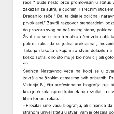
reče “ bude nešto brže promovisan u status v
zakazan za sutra, a čudnim ili srećnim sticajem o
Dragan joj reče “ Da, ta ideja je odlična i nar
prvoklasni.” Završi razgovor standardnim pozdr
do prozora svog ne baš malog stana, poklona ko
Život mu se u tom trenutku učini vrlo nalik k
pokret ruke, da se jedna prekrasna , mozaična
Tako je i lakoća s kojom su stvari dolazile na
koliko sutra, ono što mu je bio novi cilj biti g
“””
Sednica Nastavnog veća na kojoj se u zvan
završila se širokim osmesima svih prisutnih. P
Viktorija B., čija profesionalna biografija nije
koja je čekala ispred kabinetana rezultat, u stv
tihim tonom rekao:
−Pročitali smo vašu biografiju, ali činjenica da 
stranom univerzitetu u stvari vam je otežala poz