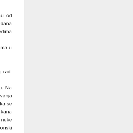
nu od
g dana
edima
dima u
 rad.
ću. Na
ovanja
jka se
ekana
a neke
konski