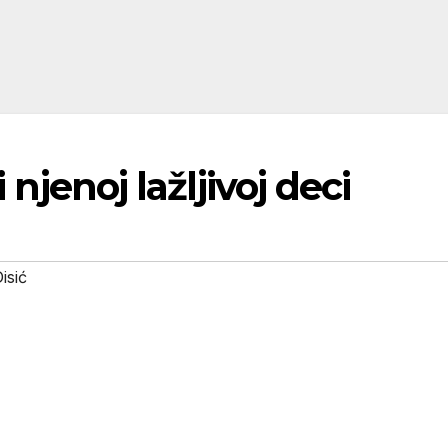
i njenoj lažljivoj deci
isić