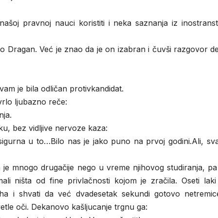
ašoj pravnoj nauci koristiti i neka saznanja iz inostrans
o Dragan. Već je znao da je on izabran i čuvši razgovor d
m je bila odličan protivkandidat.
lo ljubazno reče:
nja.
uku, bez vidljive nervoze kaza:
igurna u to…Bilo nas je jako puno na prvoj godini.Ali, sv
la je mnogo drugačije nego u vreme njihovog studiranja, pa 
ali ništa od fine privlačnosti kojom je zračila. Oseti laki
a i shvati da već dvadesetak sekundi gotovo netremic
svetle oči. Dekanovo kašljucanje trgnu ga: