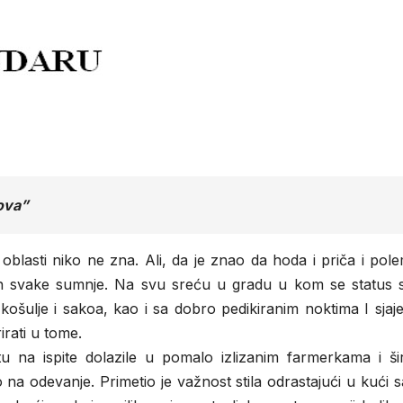
ova”
oblasti niko ne zna. Ali, da je znao da hoda i priča i pole
 van svake sumnje. Na svu sreću u gradu u kom se status s
ulje i sakoa, kao i sa dobro pedikiranim noktima I sjaj
irati u tome.
 na ispite dolazile u pomalo izlizanim farmerkama i ši
na odevanje. Primetio je važnost stila odrastajući u kući 