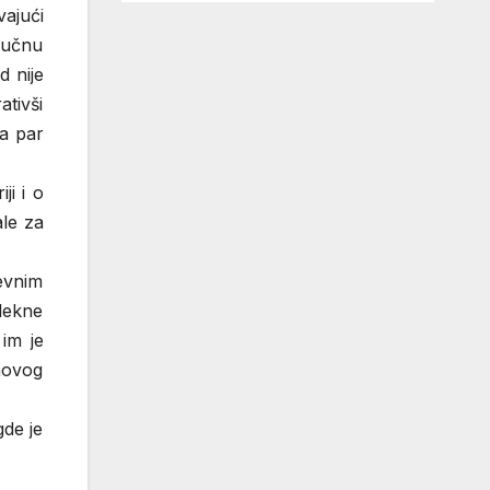
ajući
ručnu
d nije
ativši
la par
ji i o
le za
evnim
lekne
im je
ihovog
gde je