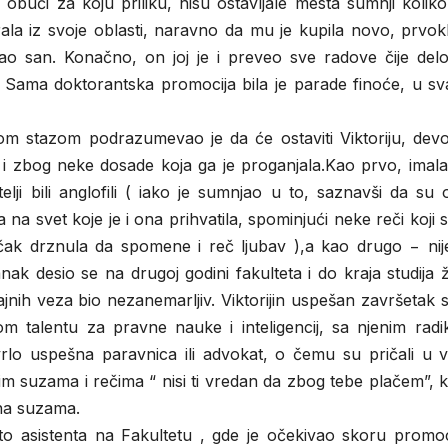
bući za koju priliku, nisu ostavljale mesta sumnji koliko
ala iz svoje oblasti, naravno da mu je kupila novo, prvok
kao san. Konačno, on joj je i preveo sve radove čije delo
ad. Sama doktorantska promocija bila je parade finoće, u 
tom stazom podrazumevao je da će ostaviti Viktoriju, devo
 i zbog neke dosade koja ga je proganjala.Kao prvo, imala
lji bili anglofili ( iako je sumnjao u to, saznavši da su 
 na svet koje je i ona prihvatila, spominjući neke reči koji
e čak drznula da spomene i reč ljubav ),a kao drugo − nij
nak desio se na drugoj godini fakulteta i do kraja studija 
ajnih veza bio nezanemarljiv. Viktorijin uspešan završetak s
m talentu za pravne nauke i inteligencij, sa njenim radik
 vrlo uspešna paravnica ili advokat, o čemu su pričali u 
im suzama i rečima “ nisi ti vredan da zbog tebe plačem”, k
ena suzama.
 asistenta na Fakultetu , gde je očekivao skoru promoc