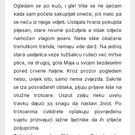
Ogledam se po kući, i gle! Više se ne sjećam
kada sam počela sakupljati smeće, još malo pa
se neću iz njega vidjeti. Ustajala hrana pokupila
plijesan, stare novine požutjele a višak odjeće
namočen vlagom jeseni. Neke slike okačene
trenutkom trenda, nemaju više darž. Na jednoj
stara usidjelica veze tužbalicu rušeći već mrtve
ptice, na drugoj, gola Maja u svojim šezdesetim
pored crvene haljine. Kroz prozor pogledam
nebo, uvijek isto, samo nema zvijezda. Sakrile
se iza posvađanih oblaka, pljuju prljave kiše na
otužne trotoare. Usput zaliju neku uvelu
travku dajući joj snagu da nastavi život. Po
trotoarima cvilidrete oplakuju povrijeđenu
sujetu prizivajući lažne liječnike da ih izliječe
poljupcima.