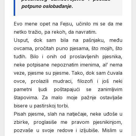
potpuno oslobađanje.
Evo mene opet na Fejsu, učinilo mi se da me
netko tražio, pa rekoh, da navratim.
Usput, dok sam bila na pašnjaku, među
ovcama, pročitah puno pjesama, što mojih, što
tuđih. Bilo i onih od proslavljenih pjesnika,
neke potpisane nepoznatim imenima, al’ nema
veze, pjesme su pjesme. Tako, dok sam čuvala
ovce, prolazili mudraci, filozofi i još neki
pametni ljudi poštapajući se zanimljivim
štapovima. Za malo moje pažnje ostavljaše
bisere u pastirskoj torbi.
Pisah pjesme, slah na natječaje, neke uđoše u
zbirke, proglasiše me pravom pjesnikinjom,
pozvaše u svoje redove i izljubiše. Mislim u