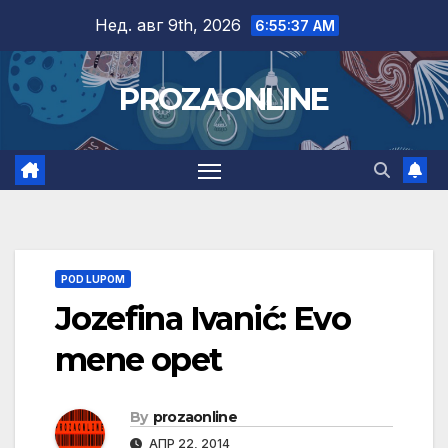
Skip
Нед. авг 9th, 2026
6:55:38 AM
to
content
PROZAONLINE
POD LUPOM
Jozefina Ivanić: Evo
mene opet
By
prozaonline
АПР 22, 2014