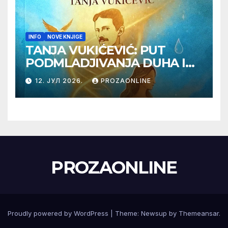
INFO
NOVE KNJIGE
TANJA VUKIĆEVIĆ: PUT
PODMLADJIVANJA DUHA I
TELA SA TESLOM
12. ЈУЛ 2026.
PROZAONLINE
PROZAONLINE
Proudly powered by WordPress
|
Theme:
Newsup
by
Themeansar
.