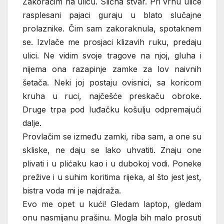
Zakoračim na ulicu. Slična stvar. Pri vrhu ulice
rasplesani pajaci guraju u blato slučajne
prolaznike. Čim sam zakoraknula, spotaknem
se. Izvlače me prosjaci klizavih ruku, predaju
ulici. Ne vidim svoje tragove na njoj, gluha i
nijema ona razapinje zamke za lov naivnih
šetača. Neki joj postaju ovisnici, sa koricom
kruha u ruci, najčešće preskaču obroke.
Druge trpa pod luđačku košulju odpremajući
dalje.
Provlačim se između zamki, riba sam, a one su
skliske, ne daju se lako uhvatiti. Znaju one
plivati i u plićaku kao i u dubokoj vodi. Poneke
prežive i u suhim koritima rijeka, al što jest jest,
bistra voda mi je najdraža.
Evo me opet u kući! Gledam laptop, gledam
onu nasmijanu prašinu. Mogla bih malo prosuti