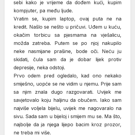
sebi kako je vrijeme da dođem kući, kupim
kompjuter, pa među ljude.
Vratim se, kupim laptop, ovaj puta ne na
kredit. Našlo se nešto u pričuvi. Uđem u kuću,
okačim torbicu sa pjesmama na vješalicu,
možda zatreba. Putem se po njoj nakupilo
neke nasmijane prašine, bode oči. Neću ju
skidati, čula sam da je dobar lijek protiv
depresije, neka odstoji.
Prvo odem pred ogledalo, kad ono nekako
smiješno, uopće se ne vidim u njemu. Prije sam
sa njim znala dugo razgovarati. Uvijek me
savjetovalo koju haljinu da obučem. Iako sam
najviše voljela bijelu, uvijek me nagovaralo na
sivu. Sada sam u bijeloj i smijem mu se. Ma što,
najbolje da ja njega lijepo bacim kroz prozor,
ne treba mi više.