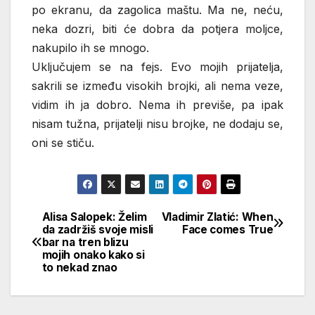
po ekranu, da zagolica maštu. Ma ne, neću,
neka dozri, biti će dobra da potjera moljce,
nakupilo ih se mnogo.
Uključujem se na fejs. Evo mojih prijatelja,
sakrili se između visokih brojki, ali nema veze,
vidim ih ja dobro. Nema ih previše, pa ipak
nisam tužna, prijatelji nisu brojke, ne dodaju se,
oni se stiču.
Alisa Salopek: Želim
Vladimir Zlatić: When
Кретање
da zadržiš svoje misli
Face comes True
bar na tren blizu
чланка
mojih onako kako si
to nekad znao