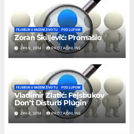
FEJSBUK U VAŠEM ŽIVOTU
POD LUPOM
Zoran Škiljević: Promašio
ЈУН 9, 2014
PROZAONLINE
FEJSBUK U VAŠEM ŽIVOTU
POD LUPOM
Vladimir Zlatić: Fejsbukov
Don’t Disturb Plugin
ЈУН 4, 2014
PROZAONLINE