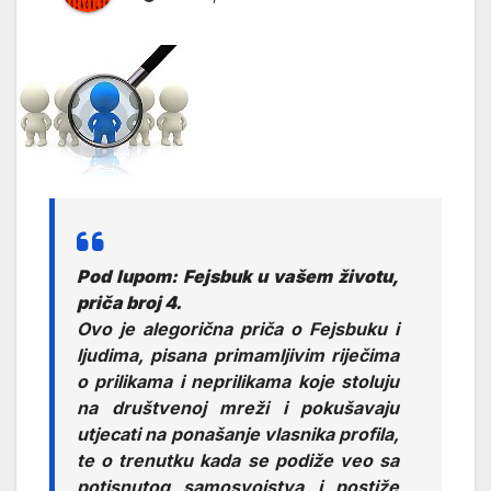
Pod lupom: Fejsbuk u vašem životu,
priča broj 4.
Ovo je alegorična priča o Fejsbuku i
ljudima, pisana primamljivim riječima
o prilikama i neprilikama koje stoluju
na društvenoj mreži i pokušavaju
utjecati na ponašanje vlasnika profila,
te o trenutku kada se podiže veo sa
potisnutog samosvojstva i postiže