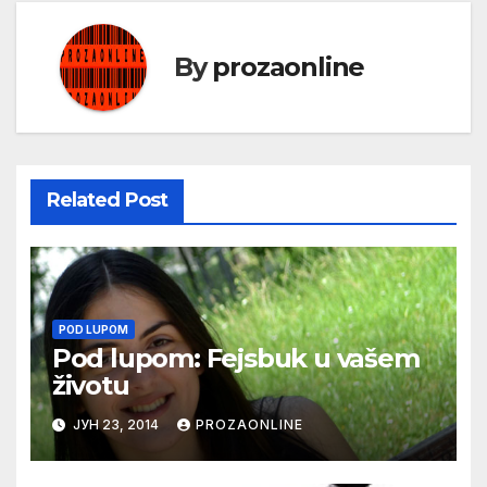
By
prozaonline
Related Post
POD LUPOM
Pod lupom: Fejsbuk u vašem
životu
ЈУН 23, 2014
PROZAONLINE