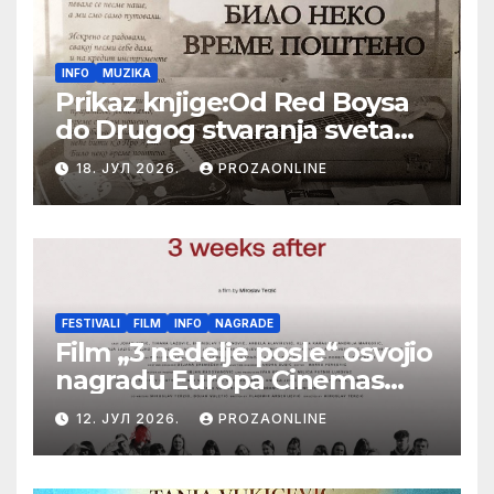
INFO
MUZIKA
Prikaz knjige:Od Red Boysa
do Drugog stvaranja sveta
(bilo neko vreme pošteno)
18. ЈУЛ 2026.
PROZAONLINE
(autor- Zlatomira Sremca,
Botoš 2022. godine,
samizdat)
FESTIVALI
FILM
INFO
NAGRADE
Film „3 nedelje posle“ osvojio
nagradu Europa Cinemas
Label na Filmskom festivalu
12. ЈУЛ 2026.
PROZAONLINE
u Karlovim Varima