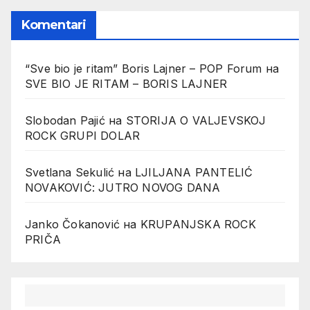
Komentari
“Sve bio je ritam” Boris Lajner – POP Forum
на
SVE BIO JE RITAM – BORIS LAJNER
Slobodan Pajić
на
STORIJA O VALJEVSKOJ
ROCK GRUPI DOLAR
Svetlana Sekulić
на
LJILJANA PANTELIĆ
NOVAKOVIĆ: JUTRO NOVOG DANA
Janko Čokanović
на
KRUPANJSKA ROCK
PRIČA