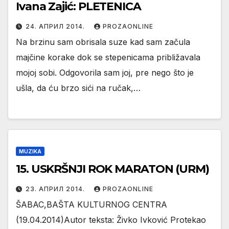
Ivana Zajić: PLETENICA
24. АПРИЛ 2014.
PROZAONLINE
Na brzinu sam obrisala suze kad sam začula
majčine korake dok se stepenicama približavala
mojoj sobi. Odgovorila sam joj, pre nego što je
ušla, da ću brzo sići na ručak,…
MUZIKA
15. USKRŠNJI ROK MARATON (URM)
23. АПРИЛ 2014.
PROZAONLINE
ŠABAC,BAŠTA KULTURNOG CENTRA
(19.04.2014)Autor teksta: Živko Ivković Protekao