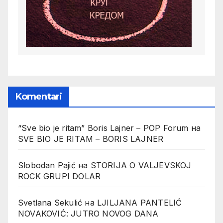
Komentari
“Sve bio je ritam” Boris Lajner – POP Forum
на
SVE BIO JE RITAM – BORIS LAJNER
Slobodan Pajić
на
STORIJA O VALJEVSKOJ
ROCK GRUPI DOLAR
Svetlana Sekulić
на
LJILJANA PANTELIĆ
NOVAKOVIĆ: JUTRO NOVOG DANA