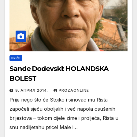
PRIČE
Sande Dodevski: HOLANDSKA
BOLEST
9. АПРИЛ 2014.
PROZAONLINE
Prije nego što će Stojko i sinovac mu Rista
započeti sječu oboljelih i već napola osušenih
brijestova – tokom cijele zime i proljeća, Rista u
snu nadlijetahu ptice! Male i…