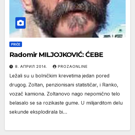
PRIČE
Radomir MILJOJKOVIĆ: ĆEBE
8. АПРИЛ 2014.
PROZAONLINE
Ležali su u bolničkim krevetima jedan pored
drugog. Zoltan, penzionisani statističar, i Ranko,
vozač kamiona. Zoltanovo nago nepomično telo
belasalo se sa rozikaste gume. U milijarditom delu
sekunde eksplodirala bi…