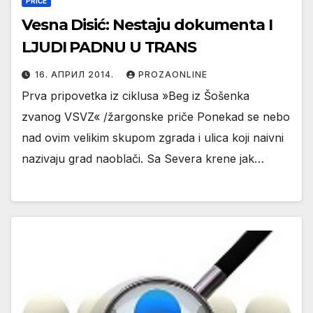
PRIČE
Vesna Disić: Nestaju dokumenta I
LJUDI PADNU U TRANS
16. АПРИЛ 2014.
PROZAONLINE
Prva pripovetka iz ciklusa »Beg iz Šošenka
zvanog VSVZ« /žargonske priče Ponekad se nebo
nad ovim velikim skupom zgrada i ulica koji naivni
nazivaju grad naoblači. Sa Severa krene jak…