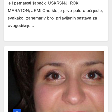
je i petnaesti šabački USKRŠNJI ROK
MARATON/URM! Ono što je prvo palo u oči jeste,
svakako, zanemariv broj prijavljenih sastava za
ovogodišnju…