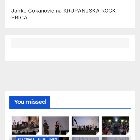
Janko Čokanović
на
KRUPANJSKA ROCK
PRIČA
You missed
FESTIVALI
FILM
INFO