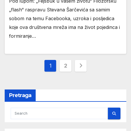
Pod lupom: „Fejsbuk u vašem životu“ Filozofsku
„flash“ raspravu Stevana Šarčevića sa samim
sobom na temu Facebooka, uzroka i posljedica
koje ova društvena mreža ima na život pojedinca i
formiranje…
Пагинација
1
2
чланака
Pretraga