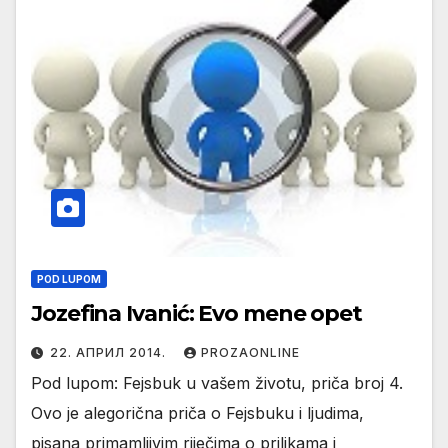
POD LUPOM
Jozefina Ivanić: Evo mene opet
22. АПРИЛ 2014.
PROZAONLINE
Pod lupom: Fejsbuk u vašem životu, priča broj 4.
Ovo je alegorična priča o Fejsbuku i ljudima,
pisana primamljivim riječima o prilikama i