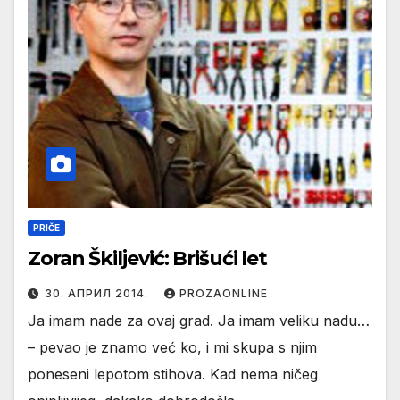
PRIČE
Zoran Škiljević: Brišući let
30. АПРИЛ 2014.
PROZAONLINE
Ja imam nade za ovaj grad. Ja imam veliku nadu…
– pevao je znamo već ko, i mi skupa s njim
poneseni lepotom stihova. Kad nema ničeg