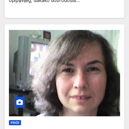
opipljivijeg, dakako dobrodošla…
PRIČE