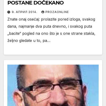
POSTANE DOČEKANO
9. АПРИЛ 2014.
PROZAONLINE
Znate onaj osećaj: prolazite pored izloga, svakog
dana, najmanje dva puta dnevno, i svakog puta
„bacite“ pogled na ono što je s one strane stakla,
željno gledate u to, pa…