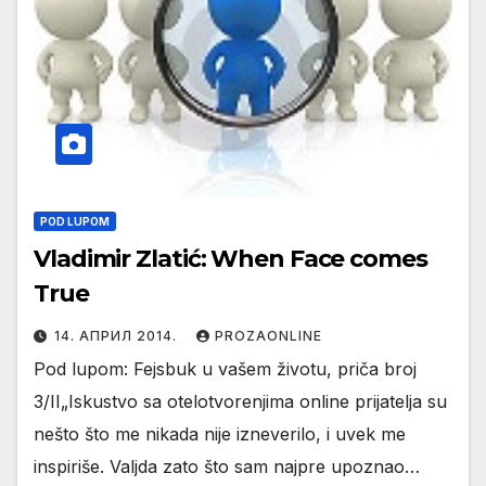
POD LUPOM
Vladimir Zlatić: When Face comes
True
14. АПРИЛ 2014.
PROZAONLINE
Pod lupom: Fejsbuk u vašem životu, priča broj
3/II„Iskustvo sa otelotvorenjima online prijatelja su
nešto što me nikada nije izneverilo, i uvek me
inspiriše. Valjda zato što sam najpre upoznao…