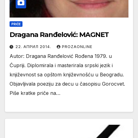
PRIČE
Dragana Ranđelović: MAGNET
22. АПРИЛ 2014.
PROZAONLINE
Autor: Dragana Ranđelović Rođena 1979. u
Ćupriji. Diplomirala i masterirala srpski jezik i
književnost sa opštom književnošću u Beogradu.
Objavljivala poeziju za decu u časopisu Gorocvet.
Piše kratke priče na…