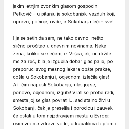
jakim letnjim zvonkim glasom gospodin
Petković – u pitanju je sokobanjski vazduh koji,
upravo, počinje, ovde, a Sokobanja leči – sve!
I ja se setih da sam, ne tako davno, nešto
slično pročitao u dnevnim novinama. Neka
žena, koliko se sećam, iz Vršca, ali, ne držite
me za reč, bila je izgubila dobar glas pa je, po
preporuci svog mesnog lekara opšte prakse,
došla u Sokobanju i, odjednom, izlečila glas!
Ali, čim napusti Sokobanju, glas joj se,
ponovo, odjednom, izgubi! Vrati se probe radi,
smesta joj se glas povrati i… sad stalno živi u
Sokobanji, čak je preselila i porodicu i zauvek
će ostati u tom najzdravijem mestu u Evropi:
osim veoma zdrave vode, u kupatilima toplom i