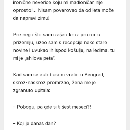
ironične neverice koju mi mađioničar nije
oprostio!… Nisam poverovao da od leta može
da napravi zimu!
Pre nego što sam izašao kroz prozor u
prizemlju, uzeo sam s recepcije neke stare
novine i uvukao ih ispod košulje, na leđima, tu
mi je „ahilova peta“.
Kad sam se autobusom vratio u Beograd,
skroz-naskroz promrzao, žena me je
zgranuto upitala:
– Pobogu, pa gde si ti šest meseci?!
– Koji je danas dan?