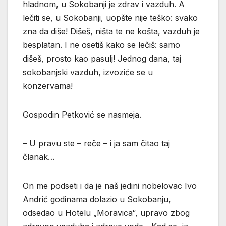
hladnom, u Sokobanji je zdrav i vazduh. A
lečiti se, u Sokobanji, uopšte nije teško: svako
zna da diše! Dišeš, ništa te ne košta, vazduh je
besplatan. I ne osetiš kako se lečiš: samo
dišeš, prosto kao pasulj! Jednog dana, taj
sokobanjski vazduh, izvoziće se u
konzervama!
Gospodin Petković se nasmeja.
– U pravu ste – reče – i ja sam čitao taj
članak…
On me podseti i da je naš jedini nobelovac Ivo
Andrić godinama dolazio u Sokobanju,
odsedao u Hotelu „Moravica“, upravo zbog