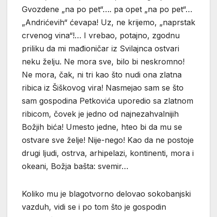
Gvozdene „na po pet“…. pa opet „na po pet“…
„Andrićevih“ ćevapa! Uz, ne krijemo, „naprstak
crvenog vina“!… I vrebao, potajno, zgodnu
priliku da mi mađioničar iz Svilajnca ostvari
neku želju. Ne mora sve, bilo bi neskromno!
Ne mora, čak, ni tri kao što nudi ona zlatna
ribica iz Šiškovog vira! Nasmejao sam se što
sam gospodina Petkovića uporedio sa zlatnom
ribicom, čovek je jedno od najnezahvalnijih
Božjih bića! Umesto jedne, hteo bi da mu se
ostvare sve želje! Nije-nego! Kao da ne postoje
drugi ljudi, ostrva, arhipelazi, kontinenti, mora i
okeani, Božja bašta: svemir…
Koliko mu je blagotvorno delovao sokobanjski
vazduh, vidi se i po tom što je gospodin