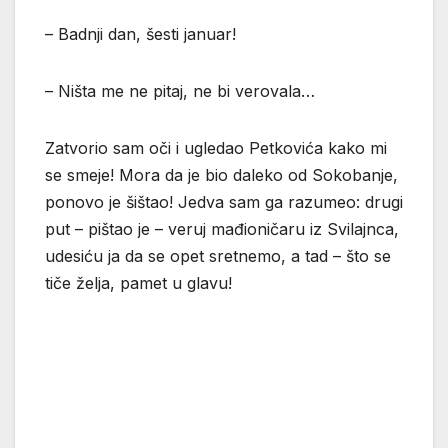
– Badnji dan, šesti januar!
– Ništa me ne pitaj, ne bi verovala…
Zatvorio sam oči i ugledao Petkovića kako mi
se smeje! Mora da je bio daleko od Sokobanje,
ponovo je šištao! Jedva sam ga razumeo: drugi
put – pištao je – veruj mađioničaru iz Svilajnca,
udesiću ja da se opet sretnemo, a tad – što se
tiče želja, pamet u glavu!