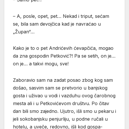
– A, posle, opet, pet… Nekad i triput, sećam
se, bila sam devojčica kad je navraćao u
„Župan“…
Kako je to o pet Andrićevih ćevapčića, mogao
da zna gospodin Petković?! Pa se setih, on je…
on je… a takvi mogu, sve!
Zaboravio sam na zadat posao zbog kog sam
došao, sasvim sam se pretvorio u banjskog
gosta i uživao u vodi i vazduhu ovog čarobnog
mesta ali i u Petkovićevom društvu. Po čitav
dan bili smo zajedno. Ujutro, išli smo u pekaru i
jeli sokobanjsku penjurliju, u podne ručali u
hotelu, a uveče, redovno, išli kod gospa-