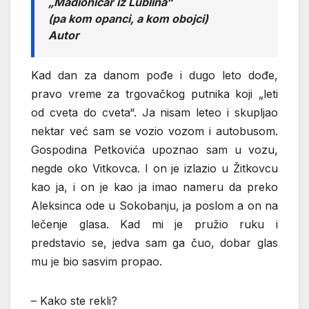
„Mađioničar iz Lublina“
(pa kom opanci, a kom obojci)
Autor
Kad dan za danom pođe i dugo leto dođe,
pravo vreme za trgovačkog putnika koji „leti
od cveta do cveta“. Ja nisam leteo i skupljao
nektar već sam se vozio vozom i autobusom.
Gospodina Petkovića upoznao sam u vozu,
negde oko Vitkovca. I on je izlazio u Žitkovcu
kao ja, i on je kao ja imao nameru da preko
Aleksinca ode u Sokobanju, ja poslom a on na
lečenje glasa. Kad mi je pružio ruku i
predstavio se, jedva sam ga čuo, dobar glas
mu je bio sasvim propao.
– Kako ste rekli?