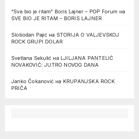
“Sve bio je ritam” Boris Lajner – POP Forum
на
SVE BIO JE RITAM – BORIS LAJNER
Slobodan Pajić
на
STORIJA O VALJEVSKOJ
ROCK GRUPI DOLAR
Svetlana Sekulić
на
LJILJANA PANTELIĆ
NOVAKOVIĆ: JUTRO NOVOG DANA
Janko Čokanović
на
KRUPANJSKA ROCK
PRIČA