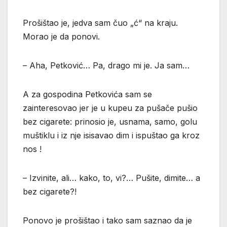
Prošištao je, jedva sam čuo „ć“ na kraju.
Morao je da ponovi.
– Aha, Petković… Pa, drago mi je. Ja sam…
A za gospodina Petkovića sam se
zainteresovao jer je u kupeu za pušače pušio
bez cigarete: prinosio je, usnama, samo, golu
muštiklu i iz nje isisavao dim i ispuštao ga kroz
nos !
– Izvinite, ali… kako, to, vi?… Pušite, dimite… a
bez cigarete?!
Ponovo je prošištao i tako sam saznao da je