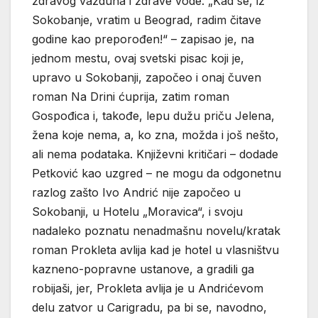
zdravog vazduha i zdrave vode. „Kad se, iz
Sokobanje, vratim u Beograd, radim čitave
godine kao preporođen!“ – zapisao je, na
jednom mestu, ovaj svetski pisac koji je,
upravo u Sokobanji, započeo i onaj čuven
roman Na Drini ćuprija, zatim roman
Gospođica i, takođe, lepu dužu priču Jelena,
žena koje nema, a, ko zna, možda i još nešto,
ali nema podataka. Književni kritičari – dodade
Petković kao uzgred – ne mogu da odgonetnu
razlog zašto Ivo Andrić nije započeo u
Sokobanji, u Hotelu „Moravica“, i svoju
nadaleko poznatu nenadmašnu novelu/kratak
roman Prokleta avlija kad je hotel u vlasništvu
kazneno-popravne ustanove, a gradili ga
robijaši, jer, Prokleta avlija je u Andrićevom
delu zatvor u Carigradu, pa bi se, navodno,