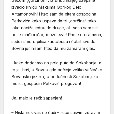
trećom „gorčinom“: iz unutrašnjeg džepa je
izvadio knjigu Maksima Gorkog Delo
Artamonovih! Hteo sam da pitam gospodina
Petkovića kako uspeva da tri „gorčine“ tako
lako naniže jednu do druge, ali, setio sam se:
on je mađioničar, može, sve! Rame do ramena,
sedeli smo u pilićar-autobusu i ćutali sve do
Bovna jer nisam hteo da mu zamaram glas.
I kako dođosmo na pola puta do Sokobanje, a
to je, baš, u Bovnu gde počinje veliko veštačko
Bovansko jezero, u budućnosti Sokobanjsko
more, gospodin Petković progovori!
Ja, malo je reći: zapanjen!
– Ništa nek vas ne čudi – reče sasvim zdravim