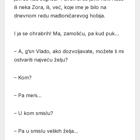
ili neka Zora, ili, već, koje ime je bilo na
dnevnom redu mađioničarevog hobija.
I ja se ohrabrih! Ma, zamoliću, pa kud puk…
– A, g’sn Vlado, ako dozvoljavate, možete li mi
ostvariti najveću želju?
– Kom?
– Pa meni…
– U kom smislu?
– Pa u smislu velikih želja…