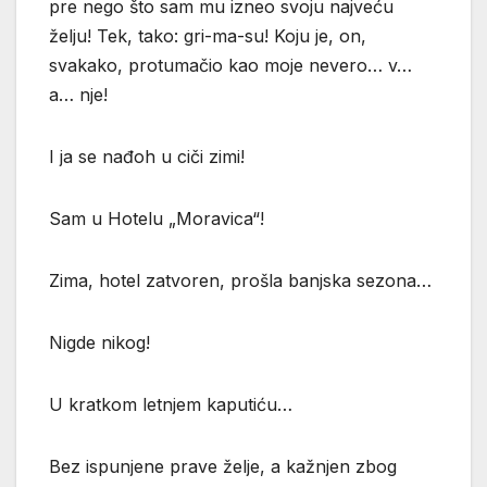
pre nego što sam mu izneo svoju najveću
želju! Tek, tako: gri-ma-su! Koju je, on,
svakako, protumačio kao moje nevero… v…
a… nje!
I ja se nađoh u ciči zimi!
Sam u Hotelu „Moravica“!
Zima, hotel zatvoren, prošla banjska sezona…
Nigde nikog!
U kratkom letnjem kaputiću…
Bez ispunjene prave želje, a kažnjen zbog