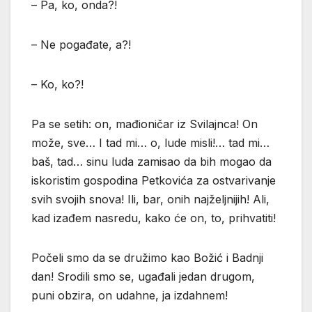
– Pa, ko, onda?!
– Ne pogađate, a?!
– Ko, ko?!
Pa se setih: on, mađioničar iz Svilajnca! On
može, sve… I tad mi… o, lude misli!… tad mi…
baš, tad… sinu luda zamisao da bih mogao da
iskoristim gospodina Petkovića za ostvarivanje
svih svojih snova! Ili, bar, onih najželjnijih! Ali,
kad izađem nasredu, kako će on, to, prihvatiti!
Počeli smo da se družimo kao Božić i Badnji
dan! Srodili smo se, ugađali jedan drugom,
puni obzira, on udahne, ja izdahnem!