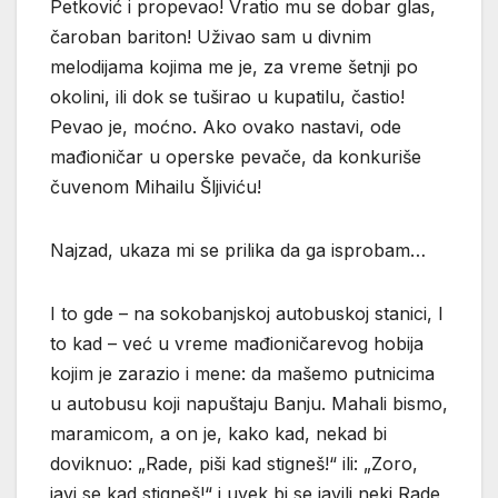
Petković i propevao! Vratio mu se dobar glas,
čaroban bariton! Uživao sam u divnim
melodijama kojima me je, za vreme šetnji po
okolini, ili dok se tuširao u kupatilu, častio!
Pevao je, moćno. Ako ovako nastavi, ode
mađioničar u operske pevače, da konkuriše
čuvenom Mihailu Šljiviću!
Najzad, ukaza mi se prilika da ga isprobam…
I to gde – na sokobanjskoj autobuskoj stanici, I
to kad – već u vreme mađioničarevog hobija
kojim je zarazio i mene: da mašemo putnicima
u autobusu koji napuštaju Banju. Mahali bismo,
maramicom, a on je, kako kad, nekad bi
doviknuo: „Rade, piši kad stigneš!“ ili: „Zoro,
javi se kad stigneš!“ i uvek bi se javili neki Rade