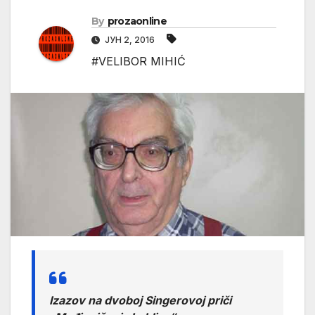
By
prozaonline
ЈУН 2, 2016
#VELIBOR MIHIĆ
Izazov na dvoboj Singerovoj priči