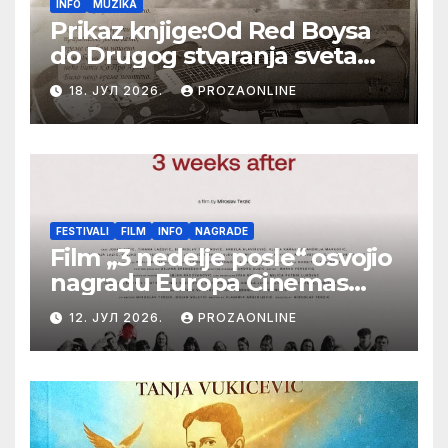
INFO
MUZIKA
Prikaz knjige:Od Red Boysa
do Drugog stvaranja sveta
(bilo neko vreme pošteno)
18. ЈУЛ 2026.
PROZAONLINE
(autor- Zlatomira Sremca,
Botoš 2022. godine,
samizdat)
FESTIVALI
FILM
INFO
NAGRADE
Film „3 nedelje posle“ osvojio
nagradu Europa Cinemas
Label na Filmskom festivalu
12. ЈУЛ 2026.
PROZAONLINE
u Karlovim Varima