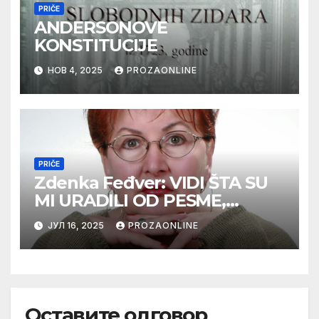
PRIČE
ANDERSONOVE
KONSTITUCIJE
НОВ 4, 2025
PROZAONLINE
PRIČE
Zdenka Feđver: VIDI ŠTA SU
MI URADILI OD PESME,
MAMA*
ЈУЛ 16, 2025
PROZAONLINE
Оставите одговор