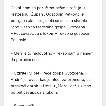
Čekali smo da poručimo nešto s roštilja u
restoranu „Župan“. Gospodin Petković je
podigao ruku i kraj stola se smesta stvorila
lično vlasnica restorana gospa Gvozdena.
– Pet ćevapčića s lukom – rekao je gospodin
Petković.
– Meni je to nedovoljno – rekao sam u nameri
da poručim deset.
– Uzmite i vi pet – reče gospa Gvozdena. –
Andrić je, ovde, kad je hteo, za promenu, da
preskoči obrok u Hotelu „Moravica“, uzimao
po pet ćevapčića s lukom.
– Samo pet?!