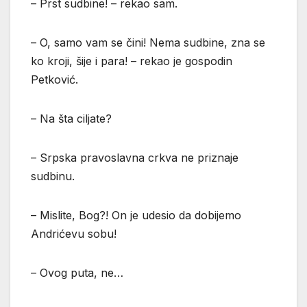
– Prst sudbine! – rekao sam.
– O, samo vam se čini! Nema sudbine, zna se
ko kroji, šije i para! – rekao je gospodin
Petković.
– Na šta ciljate?
– Srpska pravoslavna crkva ne priznaje
sudbinu.
– Mislite, Bog?! On je udesio da dobijemo
Andrićevu sobu!
– Ovog puta, ne…