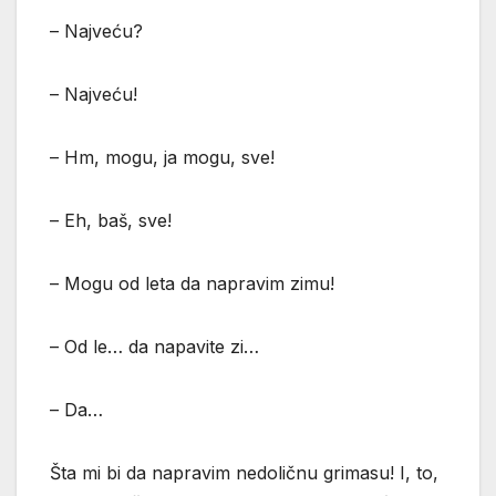
– Najveću?
– Najveću!
– Hm, mogu, ja mogu, sve!
– Eh, baš, sve!
– Mogu od leta da napravim zimu!
– Od le… da napavite zi…
– Da…
Šta mi bi da napravim nedoličnu grimasu! I, to,