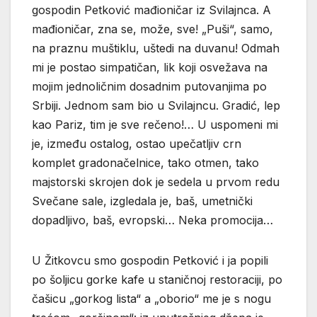
gospodin Petković mađioničar iz Svilajnca. A
mađioničar, zna se, može, sve! „Puši“, samo,
na praznu muštiklu, uštedi na duvanu! Odmah
mi je postao simpatičan, lik koji osvežava na
mojim jednoličnim dosadnim putovanjima po
Srbiji. Jednom sam bio u Svilajncu. Gradić, lep
kao Pariz, tim je sve rečeno!… U uspomeni mi
je, između ostalog, ostao upečatljiv crn
komplet gradonačelnice, tako otmen, tako
majstorski skrojen dok je sedela u prvom redu
Svečane sale, izgledala je, baš, umetnički
dopadljivo, baš, evropski… Neka promocija…
U Žitkovcu smo gospodin Petković i ja popili
po šoljicu gorke kafe u staničnoj restoraciji, po
čašicu „gorkog lista“ a „oborio“ me je s nogu