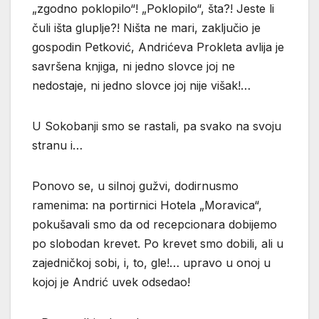
„zgodno poklopilo“! „Poklopilo“, šta?! Jeste li
čuli išta gluplje?! Ništa ne mari, zaključio je
gospodin Petković, Andrićeva Prokleta avlija je
savršena knjiga, ni jedno slovce joj ne
nedostaje, ni jedno slovce joj nije višak!…
U Sokobanji smo se rastali, pa svako na svoju
stranu i…
Ponovo se, u silnoj gužvi, dodirnusmo
ramenima: na portirnici Hotela „Moravica“,
pokušavali smo da od recepcionara dobijemo
po slobodan krevet. Po krevet smo dobili, ali u
zajedničkoj sobi, i, to, gle!… upravo u onoj u
kojoj je Andrić uvek odsedao!