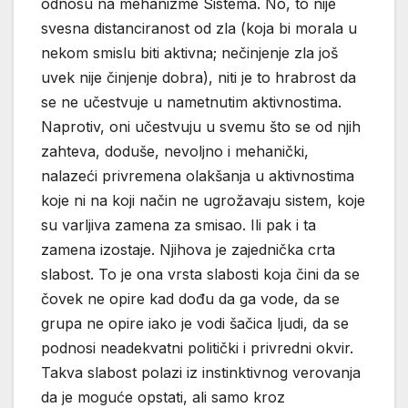
odnosu na mehanizme Sistema. No, to nije
svesna distanciranost od zla (koja bi morala u
nekom smislu biti aktivna; nečinjenje zla još
uvek nije činjenje dobra), niti je to hrabrost da
se ne učestvuje u nametnutim aktivnostima.
Naprotiv, oni učestvuju u svemu što se od njih
zahteva, doduše, nevoljno i mehanički,
nalazeći privremena olakšanja u aktivnostima
koje ni na koji način ne ugrožavaju sistem, koje
su varljiva zamena za smisao. Ili pak i ta
zamena izostaje. Njihova je zajednička crta
slabost. To je ona vrsta slabosti koja čini da se
čovek ne opire kad dođu da ga vode, da se
grupa ne opire iako je vodi šačica ljudi, da se
podnosi neadekvatni politički i privredni okvir.
Takva slabost polazi iz instinktivnog verovanja
da je moguće opstati, ali samo kroz