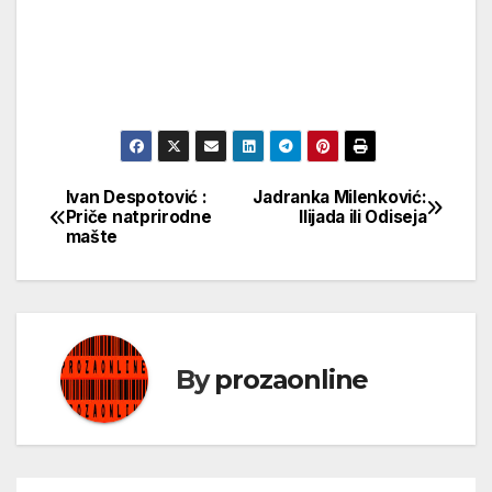
Ivan Despotović :
Jadranka Milenković:
Кретање
Priče natprirodne
Ilijada ili Odiseja
mašte
чланка
By
prozaonline