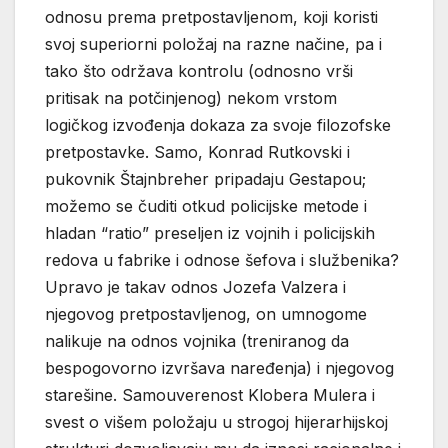
odnosu prema pretpostavljenom, koji koristi
svoj superiorni položaj na razne načine, pa i
tako što održava kontrolu (odnosno vrši
pritisak na potčinjenog) nekom vrstom
logičkog izvođenja dokaza za svoje filozofske
pretpostavke. Samo, Konrad Rutkovski i
pukovnik Štajnbreher pripadaju Gestapou;
možemo se čuditi otkud policijske metode i
hladan “ratio” preseljen iz vojnih i policijskih
redova u fabrike i odnose šefova i službenika?
Upravo je takav odnos Jozefa Valzera i
njegovog pretpostavljenog, on umnogome
nalikuje na odnos vojnika (treniranog da
bespogovorno izvršava naređenja) i njegovog
starešine. Samouverenost Klobera Mulera i
svest o višem položaju u strogoj hijerarhijskoj