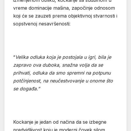
izmenjenom obliku, kockanje sa sudbinom u
vreme dominacije mašina, započinje odnosom
koji će se zauzeti prema objektivnoj stvarnosti i
sopstvenoj nesavršenosti:
“
Velika odluka koja je postojala u igri, bila je
zapravo ova duboka, snažna volja da se
prihvati, odluka da smo spremni na potpunu
potčinjenost, na neučestvovanje u onome što
se događa.”
Kockanje je jedan od načina da se izbegne
predvidljivost koju je moderni čovek silom