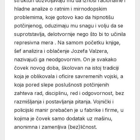
strukturi dozvoljavaju mu da iznosi racionalne i
hladne analize o ratnim i mirnodopskim
problemima, koje gotovo kao da hipnotišu
potčinjenog, oduzimaju mu snagu i volju da se
suprotstavlja, delotvornije nego što bi to učinila
represivna mera . Na samom početku knjige,
šef analizira i oblačenje Jozefa Valzera,
nazivajući ga neodgovornim. On je svakako
čovek novog doba, školovan na istoj tradiciji
koja je oblikovala i oficire savremenih vojski, a
koja pored slepe poslušnosti potčinjenih
zahteva rad, disciplinu, red i odgovornost, bez
razmišljanja i postavljanja pitanja. Vojnički i
policijski manir prebačen je u fabrike i firme, u
kojima je čovek samo dodatak uz mašinu,
anonimna i zamenljiva (bez)ličnost.