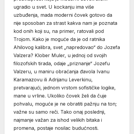
ugradio u svet. U kockanju ima više
uzbuđenja, mada moderni čovek gotovo da
nije sposoban za strast kakva nam je poznata
kod onih koji su, na primer, ratovali pod
Trojom. Kako je moguće da je od ratnika
Ahilovog kalibra, svet „napredovao“ do Jozefa
Valzera? Klober Muler, u jednoj od svojih
filozofskih tirada, odaje „priznanje“ Jozefu
Valzeru, u maniru obraćanja đavola Ivanu
Karamazovu ili Adrijanu Leverkinu,
pretvarajući, jednom vrstom sofističke logike,
mane u vrline. Ukoliko čovek želi da čuje
pohvalu, moguće je ne obratiti pažnju na ton;
važne su samo reči. Tako onaj poslednji,
najmanje važan za ishod velikih bitaka i
promena, postaje nosilac budućnosti.