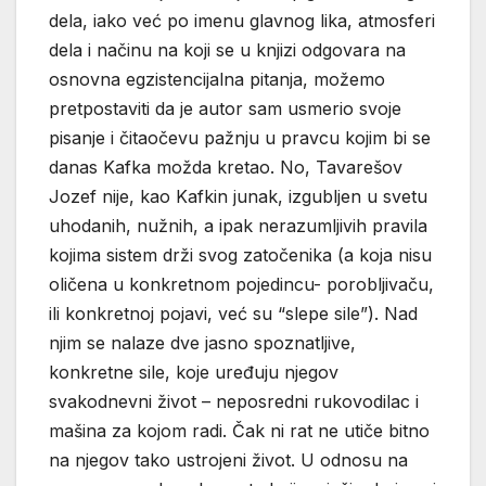
dela, iako već po imenu glavnog lika, atmosferi
dela i načinu na koji se u knjizi odgovara na
osnovna egzistencijalna pitanja, možemo
pretpostaviti da je autor sam usmerio svoje
pisanje i čitaočevu pažnju u pravcu kojim bi se
danas Kafka možda kretao. No, Tavarešov
Jozef nije, kao Kafkin junak, izgubljen u svetu
uhodanih, nužnih, a ipak nerazumljivih pravila
kojima sistem drži svog zatočenika (a koja nisu
oličena u konkretnom pojedincu- porobljivaču,
ili konkretnoj pojavi, već su “slepe sile”). Nad
njim se nalaze dve jasno spoznatljive,
konkretne sile, koje uređuju njegov
svakodnevni život – neposredni rukovodilac i
mašina za kojom radi. Čak ni rat ne utiče bitno
na njegov tako ustrojeni život. U odnosu na