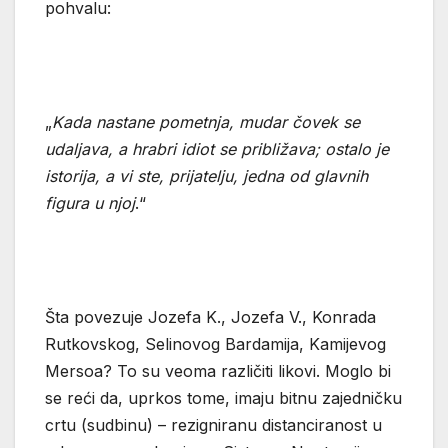
pohvalu:
„
Kada nastane pometnja, mudar čovek se
udaljava, a hrabri idiot se približava; ostalo je
istorija, a vi ste, prijatelju, jedna od glavnih
figura u njoj
.“
Šta povezuje Jozefa K., Jozefa V., Konrada
Rutkovskog, Selinovog Bardamija, Kamijevog
Mersoa? To su veoma različiti likovi. Moglo bi
se reći da, uprkos tome, imaju bitnu zajedničku
crtu (sudbinu) – rezigniranu distanciranost u