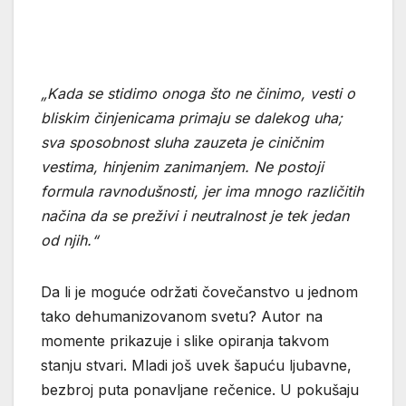
„Kada se stidimo onoga što ne činimo, vesti o
bliskim činjenicama primaju se dalekog uha;
sva sposobnost sluha zauzeta je ciničnim
vestima, hinjenim zanimanjem. Ne postoji
formula ravnodušnosti, jer ima mnogo različitih
načina da se preživi i neutralnost je tek jedan
od njih.“
Da li je moguće održati čovečanstvo u jednom
tako dehumanizovanom svetu? Autor na
momente prikazuje i slike opiranja takvom
stanju stvari. Mladi još uvek šapuću ljubavne,
bezbroj puta ponavljane rečenice. U pokušaju