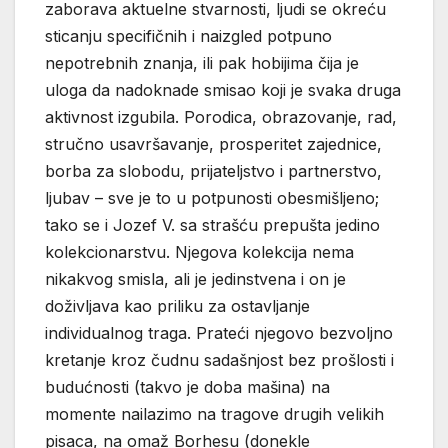
zaborava aktuelne stvarnosti, ljudi se okreću
sticanju specifičnih i naizgled potpuno
nepotrebnih znanja, ili pak hobijima čija je
uloga da nadoknade smisao koji je svaka druga
aktivnost izgubila. Porodica, obrazovanje, rad,
stručno usavršavanje, prosperitet zajednice,
borba za slobodu, prijateljstvo i partnerstvo,
ljubav – sve je to u potpunosti obesmišljeno;
tako se i Jozef V. sa strašću prepušta jedino
kolekcionarstvu. Njegova kolekcija nema
nikakvog smisla, ali je jedinstvena i on je
doživljava kao priliku za ostavljanje
individualnog traga. Prateći njegovo bezvoljno
kretanje kroz čudnu sadašnjost bez prošlosti i
budućnosti (takvo je doba mašina) na
momente nailazimo na tragove drugih velikih
pisaca, na omaž Borhesu (donekle