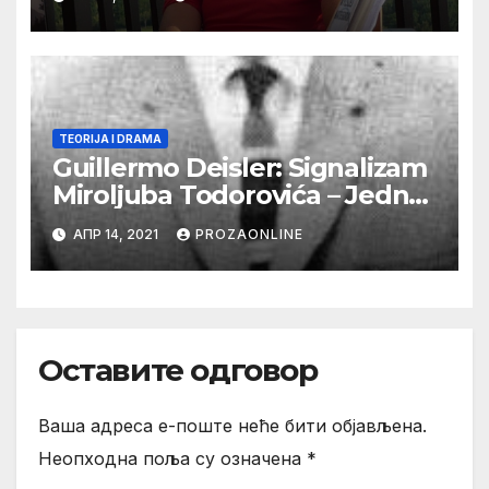
TEORIJA I DRAMA
Guillermo Deisler: Signalizam
Miroljuba Todorovića – Jedna
kosmička svest
АПР 14, 2021
PROZAONLINE
Оставите одговор
Ваша адреса е-поште неће бити објављена.
Неопходна поља су означена
*