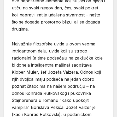
ove neposredne elemente koji su jači od njega i
utiču na svaki njegov dan, čas, svaki pokret
koji napravi, rat je udaljena stvarnost – nešto
što se događa prostorno blizu, ali se događa
drugima.
Najvažnije filozofske uvide u ovom veoma
intrigantnom delu, uvide koji su strogo
racionalni (a time podsećaju na zaključke koje
bi donela inteligentna mašina) saopštava
Klober Muler, šef Jozefa Valzera. Odnos koji
njih dvojica imaju podseća na jedan dobro
poznat čitaocima na našem području – na
odnos Konrada Rutkovskog i pukovnika
Štajnbrehera u romanu “Kako upokojiti
vampira” Borislava Pekića. Jozef Valzer je
(kao i Konrad Rutkovski), u podaničkom