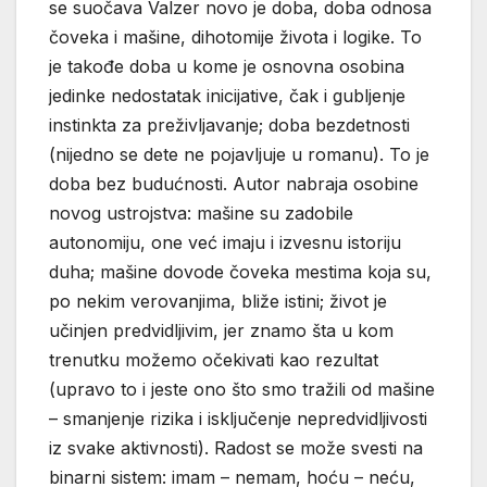
se suočava Valzer novo je doba, doba odnosa
čoveka i mašine, dihotomije života i logike. To
je takođe doba u kome je osnovna osobina
jedinke nedostatak inicijative, čak i gubljenje
instinkta za preživljavanje; doba bezdetnosti
(nijedno se dete ne pojavljuje u romanu). To je
doba bez budućnosti. Autor nabraja osobine
novog ustrojstva: mašine su zadobile
autonomiju, one već imaju i izvesnu istoriju
duha; mašine dovode čoveka mestima koja su,
po nekim verovanjima, bliže istini; život je
učinjen predvidljivim, jer znamo šta u kom
trenutku možemo očekivati kao rezultat
(upravo to i jeste ono što smo tražili od mašine
– smanjenje rizika i isključenje nepredvidljivosti
iz svake aktivnosti). Radost se može svesti na
binarni sistem: imam – nemam, hoću – neću,