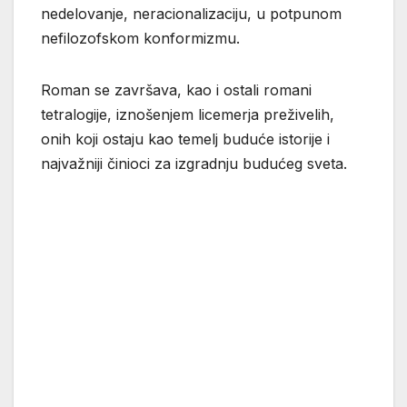
nedelovanje, neracionalizaciju, u potpunom
nefilozofskom konformizmu.
Roman se završava, kao i ostali romani
tetralogije, iznošenjem licemerja preživelih,
onih koji ostaju kao temelj buduće istorije i
najvažniji činioci za izgradnju budućeg sveta.