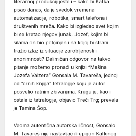
literarnoj produkciji jeste i – kako bi Kafka
pisao danas, da je svedok vremena
automatizacije, robotike, smart telefona i
društvenih mreža. Kako bi izgledao svet kojim
bi se kretao njegov junak, Jozef; kojim bi
silama on bio potčinjen i na kojoj bi strani
tražio izlaz iz situacije zarobljenosti i
anonimnosti? Delimičan odgovor na takvo
pitanje možemo pronaći u knjizi “Mašina
Jozefa Valzera” Gonsala M. Tavareša, jednoj
od “crnih knjiga” tetralogije koju je autor
posvetio ratnim zbivanjima. Knjigu je, kao i
ostale iz tetralogije, objavio Treći Trg; prevela
je Tamina Šop.
Veoma autentična autorska ličnost, Gonsalo
M. Tavareš nije nastavljač ili epigon Kafkinog