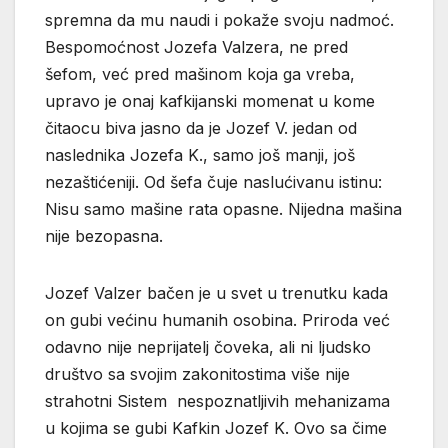
spremna da mu naudi i pokaže svoju nadmoć.
Bespomoćnost Jozefa Valzera, ne pred
šefom, već pred mašinom koja ga vreba,
upravo je onaj kafkijanski momenat u kome
čitaocu biva jasno da je Jozef V. jedan od
naslednika Jozefa K., samo još manji, još
nezaštićeniji. Od šefa čuje naslućivanu istinu:
Nisu samo mašine rata opasne. Nijedna mašina
nije bezopasna.
Jozef Valzer bačen je u svet u trenutku kada
on gubi većinu humanih osobina. Priroda već
odavno nije neprijatelj čoveka, ali ni ljudsko
društvo sa svojim zakonitostima više nije
strahotni Sistem nespoznatljivih mehanizama
u kojima se gubi Kafkin Jozef K. Ovo sa čime