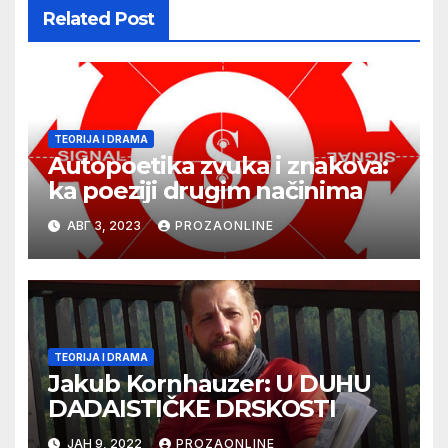
Related Post
TEORIJA I DRAMA
Autopoetika zvuka i znakova:
ka poeziji drugim načinima
АВГ 3, 2023
PROZAONLINE
TEORIJA I DRAMA
Jakub Kornhauzer: U DUHU
DADAISTIČKE DRSKOSTI
ЈАН 9, 2022
PROZAONLINE