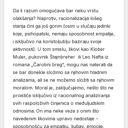
Da li razum omogućava bar neku vrstu
olakšanja? Naprotiv, racionalizacija lošeg
stanja čini ga još gorim (osim u slučaju jedinki
koje, psihopatski, nemaju sposobnost empatije,
i isključivo na koristoljublju baziraju svoje
aktivnosti). U tom smislu, likovi kao Klober
Muler, pukovnik Štajnbreher ili Leo Nafta iz
romana „Čarobni breg“, mogu nas naterati da
se bar donekle složimo sa njihovim hladnim
analizama, ali se ne možemo složiti sa njihovim
moralom. Moral je, zaključujemo, nešto što ne
proističe isključivo iz racionalnog analiziranja
svih raspoloživih činjenica o međuljudskim
odnosima. On ima neke veze s onim što
navedenim likovima upravo nedostaje –
sposobnošću za empatiju, ljubav, emocije,