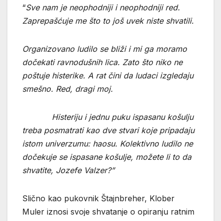
“
Sve nam je neophodniji i neophodniji red.
Zaprepašćuje me što to još uvek niste shvatili.
Organizovano ludilo se bliži i mi ga moramo
dočekati ravnodušnih lica. Zato što niko ne
poštuje histerike. A rat čini da ludaci izgledaju
smešno. Red, dragi moj.
Histeriju i jednu puku ispasanu košulju
treba posmatrati kao dve stvari koje pripadaju
istom univerzumu: haosu. Kolektivno ludilo ne
dočekuje se ispasane košulje, možete li to da
shvatite, Jozefe Valzer?”
Slično kao pukovnik Štajnbreher, Klober
Muler iznosi svoje shvatanje o opiranju ratnim