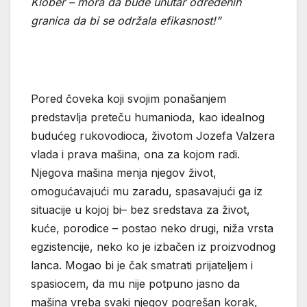
Klober – mora da bude unutar određenih
granica da bi se održala efikasnost!”
Pored čoveka koji svojim ponašanjem
predstavlja preteču humanioda, kao idealnog
budućeg rukovodioca, životom Jozefa Valzera
vlada i prava mašina, ona za kojom radi.
Njegova mašina menja njegov život,
omogućavajući mu zaradu, spasavajući ga iz
situacije u kojoj bi– bez sredstava za život,
kuće, porodice – postao neko drugi, niža vrsta
egzistencije, neko ko je izbačen iz proizvodnog
lanca. Mogao bi je čak smatrati prijateljem i
spasiocem, da mu nije potpuno jasno da
mašina vreba svaki njegov pogrešan korak,