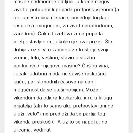
mašine nadmoćnije od ljudi, u kome njegov
život u potpunosti pripada pretpostavljenom (a
on, umesto biča i lanaca, poseduje logiku i
raspolaže mogućom, za život neophodnom,
zaradom). Čak i Jozefova žena pripada
pretpostavljenom, ukoliko je ovaj poželi. Šta
dobija Jozef V. u zamenu za to što je svoje
vreme, telo, veštinu, stavio u službu
poslodavca i njegove mašine? Čašicu vina,
ručak, udobnu mada ne suviše raskošnu
kuću, par slobodnih časova na dan i
mogućnost da se uteši hobijem. Može i
vikendom da odigra kockarsku igru u krugu
prijatelja (ali i to samo ako pretpostavljani ne
uloži „veto“ i ne predloži da se partija tog
vikenda preskoči). A uz to se napolju, na
ulicama, vodi rat.