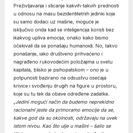
Preživljavanje i sticanje kakvih-takvih prednosti
u odnosu na masu bezidentitetnih jedinki koje
su samo dodaci uz mašine, moguće je
isključivo onda kad se inteligencija koristi bez
ikakvog upliva emocija, onako kako bismo
očekivali da se ponašaju humanoidi. No, takvo
ponašanje, iako društveno prihvaćeno i
nagrađeno rukovodećim položajima u svetu
kapitala, blisko je psihopatskom – ono je u
potpunosti bazirano na odsustvu osećaja
krivice i svođenju drugih na figure u prostoru,
koje su tu tek da obave određene zadatke.
„Jedini mogući način da budemo neprekidno
racionalni jeste da primoramo emocije da se,
kakve god da su okolnosti, održavaju na uvek
istom nivou. Kao što ulje u mašini – šalio se