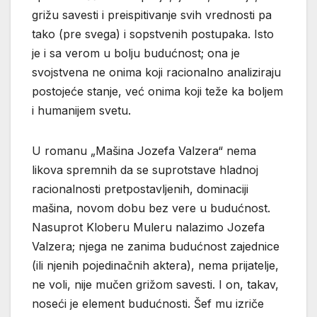
grižu savesti i preispitivanje svih vrednosti pa
tako (pre svega) i sopstvenih postupaka. Isto
je i sa verom u bolju budućnost; ona je
svojstvena ne onima koji racionalno analiziraju
postojeće stanje, već onima koji teže ka boljem
i humanijem svetu.
U romanu „Mašina Jozefa Valzera“ nema
likova spremnih da se suprotstave hladnoj
racionalnosti pretpostavljenih, dominaciji
mašina, novom dobu bez vere u budućnost.
Nasuprot Kloberu Muleru nalazimo Jozefa
Valzera; njega ne zanima budućnost zajednice
(ili njenih pojedinačnih aktera), nema prijatelje,
ne voli, nije mučen grižom savesti. I on, takav,
noseći je element budućnosti. Šef mu izriče