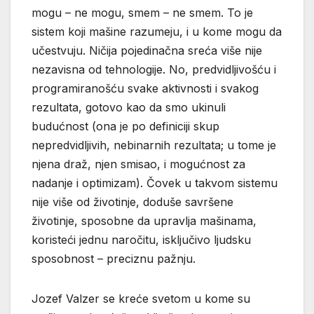
mogu – ne mogu, smem – ne smem. To je
sistem koji mašine razumeju, i u kome mogu da
učestvuju. Ničija pojedinačna sreća više nije
nezavisna od tehnologije. No, predvidljivošću i
programiranošću svake aktivnosti i svakog
rezultata, gotovo kao da smo ukinuli
budućnost (ona je po definiciji skup
nepredvidljivih, nebinarnih rezultata; u tome je
njena draž, njen smisao, i mogućnost za
nadanje i optimizam). Čovek u takvom sistemu
nije više od životinje, doduše savršene
životinje, sposobne da upravlja mašinama,
koristeći jednu naročitu, isključivo ljudsku
sposobnost – preciznu pažnju.
Jozef Valzer se kreće svetom u kome su