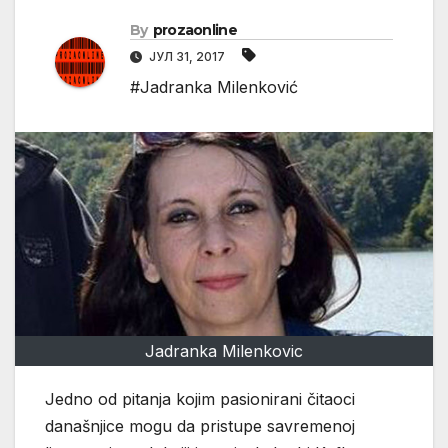
By
prozaonline
ЈУЛ 31, 2017
#Jadranka Milenković
Jadranka Milenkovic
Jedno od pitanja kojim pasionirani čitaoci
današnjice mogu da pristupe savremenoj