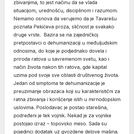
zbivanjima, to jest načinu da se vlada
situacijom, urednošću, disciplinom i razumom.
Nemamo osnova da verujemo da je Tavarešu
poznata Pekićeva proza, sličnost je svakako
druge vrste. Bazira se na zajedničkoj
pretpostavci o dehumanizaciji u međuljudskim
odnosima, do koje je podjednako dovela i
priroda ratova u savremenom svetu, kao i
način života nakon tih ratova, gde kapital
uzima pod svoje sve oblasti društvenog života.
Jedan od simptoma te dehumanizacije je
preuzimanje obrazaca koji su karakteristični za
ratna zbivanja i korišćenje istih u mirnodopskim
uslovima. Poslodavac je postao starešina,
podređeni je tek vojnik. Nekad je za vojnike
postojao izraz – topovsko meso. Sada su
pojedinci dodatak uz gvozdene delove mašina.