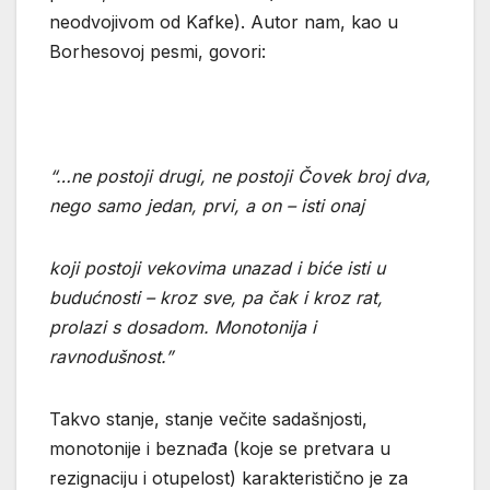
neodvojivom od Kafke). Autor nam, kao u
Borhesovoj pesmi, govori:
“…ne postoji drugi, ne postoji Čovek broj dva,
nego samo jedan, prvi, a on – isti onaj
koji postoji vekovima unazad i biće isti u
budućnosti – kroz sve, pa čak i kroz rat,
prolazi s dosadom. Monotonija i
ravnodušnost.”
Takvo stanje, stanje večite sadašnjosti,
monotonije i beznađa (koje se pretvara u
rezignaciju i otupelost) karakteristično je za