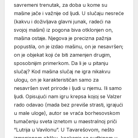
savremeni trenutak, za doba u kome su
mašine jače i važnije od ljudi. U slučaju nesreće
(kakvu i doživljava glavni junak, radeći na
svojoj mašini) iz pogona biva otklonjen on,
mašina ostaje. Njegova je precizna pažnja
popustila, on je izdao mašinu, on je nesavršen;
on je objekat koji će biti zamenjen drugim,
sposobnijim primerkom. Da li je u pitanju
slučaj? Kod mašina slučaj ne igra nikakvu
ulogu, on je karakterističan samo za
nesavršen svet prirode i ljudi u njemu. Ili samo
ljudi. Opisujući nam igru krepsa kojoj se Valzer
rado odavao (mada bez previše strasti, igrajući
u male uloge), autor se vraća borhesovskom
tumačenju sveta iznetom u maestralnoj priči
“Lutrija u Vavilonu”. U Tavarešovom, nešto