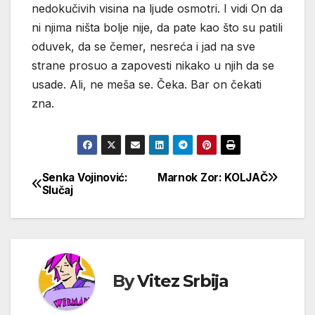
nedokučivih visina na ljude osmotri. I vidi On da
ni njima ništa bolje nije, da pate kao što su patili
oduvek, da se čemer, nesreća i jad na sve
strane prosuo a zapovesti nikako u njih da se
usade. Ali, ne meša se. Čeka. Bar on čekati
zna.
Senka Vojinović:
Marnok Zor: KOLJAČ
Кретање
Slučaj
чланка
By
Vitez Srbija