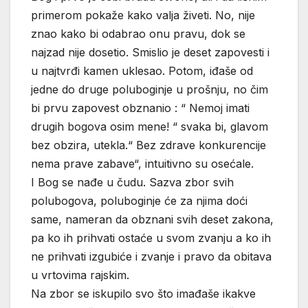
primerom pokaže kako valja živeti. No, nije
znao kako bi odabrao onu pravu, dok se
najzad nije dosetio. Smislio je deset zapovesti i
u najtvrđi kamen uklesao. Potom, iđaše od
jedne do druge poluboginje u prošnju, no čim
bi prvu zapovest obznanio : “ Nemoj imati
drugih bogova osim mene! “ svaka bi, glavom
bez obzira, utekla.“ Bez zdrave konkurencije
nema prave zabave“, intuitivno su osećale.
I Bog se nađe u čudu. Sazva zbor svih
polubogova, poluboginje će za njima doći
same, nameran da obznani svih deset zakona,
pa ko ih prihvati ostaće u svom zvanju a ko ih
ne prihvati izgubiće i zvanje i pravo da obitava
u vrtovima rajskim.
Na zbor se iskupilo svo što imađaše ikakve