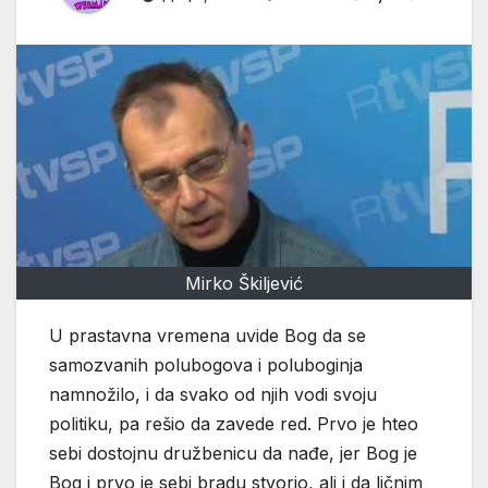
Mirko Škiljević
U prastavna vremena uvide Bog da se
samozvanih polubogova i poluboginja
namnožilo, i da svako od njih vodi svoju
politiku, pa rešio da zavede red. Prvo je hteo
sebi dostojnu družbenicu da nađe, jer Bog je
Bog i prvo je sebi bradu stvorio, ali i da ličnim