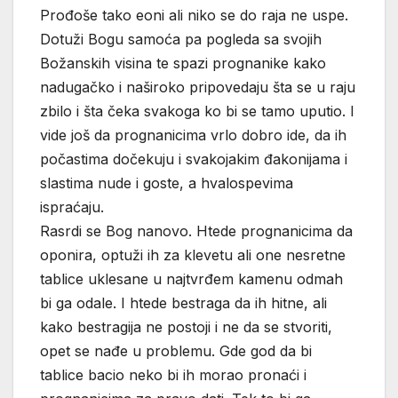
Prođoše tako eoni ali niko se do raja ne uspe.
Dotuži Bogu samoća pa pogleda sa svojih
Božanskih visina te spazi prognanike kako
nadugačko i naširoko pripovedaju šta se u raju
zbilo i šta čeka svakoga ko bi se tamo uputio. I
vide još da prognanicima vrlo dobro ide, da ih
počastima dočekuju i svakojakim đakonijama i
slastima nude i goste, a hvalospevima
ispraćaju.
Rasrdi se Bog nanovo. Htede prognanicima da
oponira, optuži ih za klevetu ali one nesretne
tablice uklesane u najtvrđem kamenu odmah
bi ga odale. I htede bestraga da ih hitne, ali
kako bestragija ne postoji i ne da se stvoriti,
opet se nađe u problemu. Gde god da bi
tablice bacio neko bi ih morao pronaći i