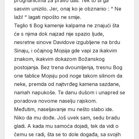
prognanicima za pravo dati. Tek to bi ga
sasvim unizilo. Jer, onaj ko je obznanio : “ Ne
laži! “ lagati nipošto ne smije.
Teglio ti Bog kamenje kalpama ne znajući šta
će s njima dok najzad nije spazio ljude,
nesretne sinove Davidove izgubljene na brdu
Sinaju, i očajnog Mojsija gde vapi za ikakvim
znakom, ikakvim dokazom Božanskog
postojanja. Bez trena dvoumljenja, tresnu Bog
one tablice Mojsiju pod noge takom silinom da
neke, premda od najtvrđeg kamena sazdane,
namah napukoše. Te danu dušom i unapred se
poradova novome naselju rajskom.
Međutim, naseljavanje mu nešto slabo ide.
Niko da mu dođe. Još uvek sam, sedu bradu
gladi. A kada mu samoća dojadi, tek da vidi o
čemu se radi, šta se to dole događa, sa svojih