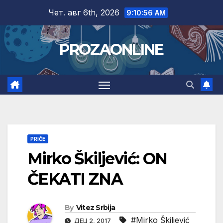
Skip
Чет. авг 6th, 2026
9:10:57 AM
to
content
PROZAONLINE
PRIČE
Mirko Škiljević: ON
ČEKATI ZNA
By
Vitez Srbija
#Mirko Škiljević
ДЕЦ 2, 2017