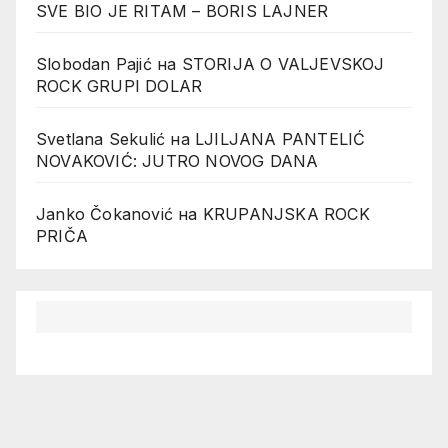
SVE BIO JE RITAM – BORIS LAJNER
Slobodan Pajić
на
STORIJA O VALJEVSKOJ
ROCK GRUPI DOLAR
Svetlana Sekulić
на
LJILJANA PANTELIĆ
NOVAKOVIĆ: JUTRO NOVOG DANA
Janko Čokanović
на
KRUPANJSKA ROCK
PRIČA