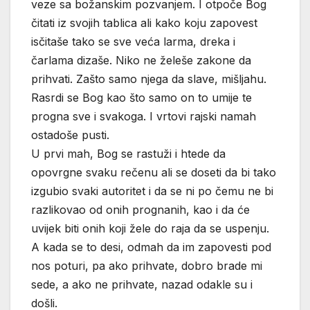
veze sa božanskim pozvanjem. I otpoče Bog
čitati iz svojih tablica ali kako koju zapovest
isčitaše tako se sve veća larma, dreka i
čarlama dizaše. Niko ne želeše zakone da
prihvati. Zašto samo njega da slave, mišljahu.
Rasrdi se Bog kao što samo on to umije te
progna sve i svakoga. I vrtovi rajski namah
ostadoše pusti.
U prvi mah, Bog se rastuži i htede da
opovrgne svaku rečenu ali se doseti da bi tako
izgubio svaki autoritet i da se ni po čemu ne bi
razlikovao od onih prognanih, kao i da će
uvijek biti onih koji žele do raja da se uspenju.
A kada se to desi, odmah da im zapovesti pod
nos poturi, pa ako prihvate, dobro brade mi
sede, a ako ne prihvate, nazad odakle su i
došli.