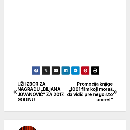
UŽI IZBOR ZA
Promocija knjige
Кретање
NAGRADU „BILjANA
„1001 film koji moraš
JOVANOVIĆ” ZA 2017.
da vidiš pre nego što
чланка
GODINU
umreš“