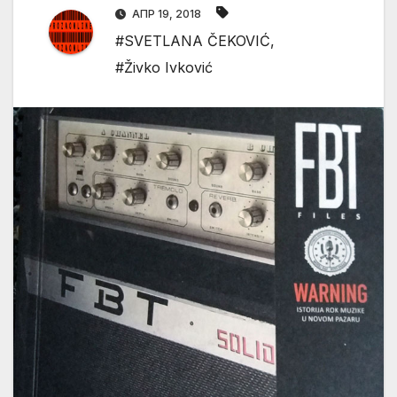
АПР 19, 2018
#SVETLANA ČEKOVIĆ
,
#Živko Ivković