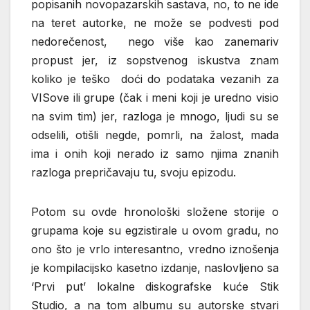
popisanih novopazarskih sastava, no, to ne ide
na teret autorke, ne može se podvesti pod
nedorečenost, nego više kao zanemariv
propust jer, iz sopstvenog iskustva znam
koliko je teško doći do podataka vezanih za
VISove ili grupe (čak i meni koji je uredno visio
na svim tim) jer, razloga je mnogo, ljudi su se
odselili, otišli negde, pomrli, na žalost, mada
ima i onih koji nerado iz samo njima znanih
razloga prepričavaju tu, svoju epizodu.
Potom su ovde hronološki složene storije o
grupama koje su egzistirale u ovom gradu, no
ono što je vrlo interesantno, vredno iznošenja
je kompilacijsko kasetno izdanje, naslovljeno sa
‘Prvi put’ lokalne diskografske kuće Stik
Studio, a na tom albumu su autorske stvari