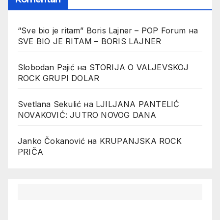
“Sve bio je ritam” Boris Lajner – POP Forum
на
SVE BIO JE RITAM – BORIS LAJNER
Slobodan Pajić
на
STORIJA O VALJEVSKOJ
ROCK GRUPI DOLAR
Svetlana Sekulić
на
LJILJANA PANTELIĆ
NOVAKOVIĆ: JUTRO NOVOG DANA
Janko Čokanović
на
KRUPANJSKA ROCK
PRIČA