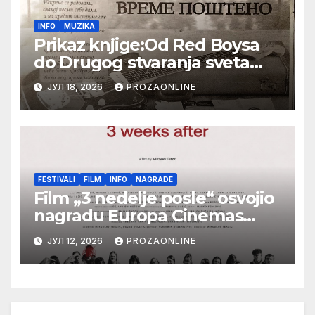
INFO
MUZIKA
Prikaz knjige:Od Red Boysa
do Drugog stvaranja sveta
(bilo neko vreme pošteno)
ЈУЛ 18, 2026
PROZAONLINE
(autor- Zlatomira Sremca,
Botoš 2022. godine, samizdat)
FESTIVALI
FILM
INFO
NAGRADE
Film „3 nedelje posle“ osvojio
nagradu Europa Cinemas
Label na Filmskom festivalu u
ЈУЛ 12, 2026
PROZAONLINE
Karlovim Varima