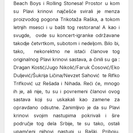
Beach Boys i Rolling Stonesa! Prostor u kom
su Plavi krinovi najčešće svirali je menza
proizvodog pogona Trikotaža Raška, a tokom
letnjih msesci i u bašti tog restorana! A kao i
svugde, ovde su koncert-igranke održavane
takodje četvrtkom, subotom i nedeljom. Bilo bi,
tako, nekorektno ne istaći članove tog
originalnog Plavi krinovi sastava, a činili su ga :
Dragan Kostić/Jugo Nikolić/Faruk Ćosović/Eko
Duljević/Šukrija Ličina/Nevzet Sahović te Rifko
Trifković uz Rešada i Nihada. Reći će, mnogo
ih je, ali nije, tu su i povremeni članovi ovog
sastava koji su uskakali kao zamene za
opravdano odsutne. Zanimljivo je da su Plavi
krinovi svojim nastupima pokrivali i šire
područje tog dela Srbije, te su tako, ostali
upamćeni njihovi nastupi u Raški, Priboju,