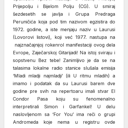
Prijepolju i Bijelom Polju (CG). U smiraj
šezdesetih se javlja i Grupa Predraga
Peruničića koja pod tim nazivom egzistira do
1972. godine, a iste menjaju naziv u Laurusi
(Lovorovi listovi), koji već 1977. nastupa na
najznačajnijoj rokenrol manifestaciji ovog dela
Evrope, Zaječarskoj Gitarijadi! Na istoj sviraju i
sopstvenu Bez tebe! Zanimljivo je da se na
talasima lokalne radio stanice slušala emisija
‘Mladi mladji najmladji’ (ili U ritmu mladih) a
imamo i podatak da su Laurusi barem dve
godine pre svih na repertoaru imali stvar El
Condor Pasa koju su fenomenalno
interpretirali Simon i Garfankel! U delu
naslovljenom sa ‘For You’ ima reči o grupi
Andromeda koje nema u registru ovde