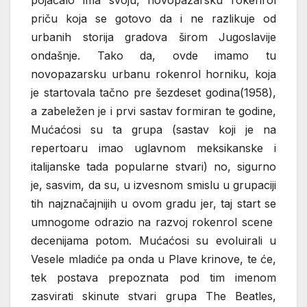
priču koja se gotovo da i ne razlikuje od
urbanih storija gradova širom Jugoslavije
ondašnje. Tako da, ovde imamo tu
novopazarsku urbanu rokenrol horniku, koja
je startovala tačno pre šezdeset godina(1958),
a zabeležen je i prvi sastav formiran te godine,
Mućaćosi su ta grupa (sastav koji je na
repertoaru imao uglavnom meksikanske i
italijanske tada popularne stvari) no, sigurno
je, sasvim, da su, u izvesnom smislu u grupaciji
tih najznačajnijih u ovom gradu jer, taj start se
umnogome odrazio na razvoj rokenrol scene
decenijama potom. Mućaćosi su evoluirali u
Vesele mladiće pa onda u Plave krinove, te će,
tek postava prepoznata pod tim imenom
zasvirati skinute stvari grupa The Beatles,