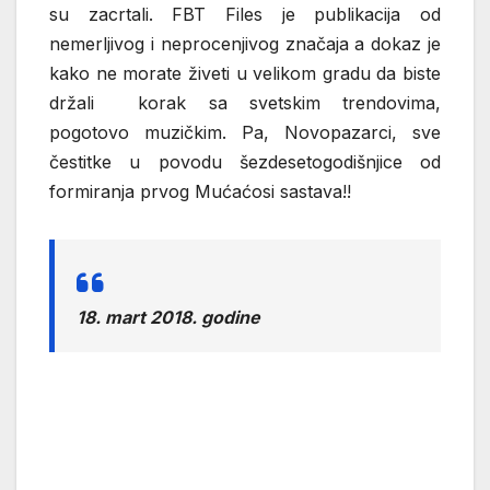
su zacrtali. FBT Files je publikacija od
nemerljivog i neprocenjivog značaja a dokaz je
kako ne morate živeti u velikom gradu da biste
držali korak sa svetskim trendovima,
pogotovo muzičkim. Pa, Novopazarci, sve
čestitke u povodu šezdesetogodišnjice od
formiranja prvog Mućaćosi sastava!!
18. mart 2018. godine