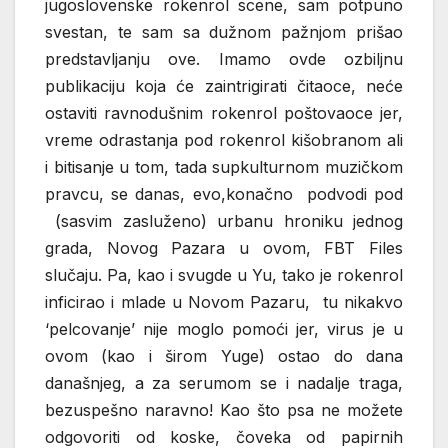
jugoslovenske rokenrol scene, sam potpuno
svestan, te sam sa dužnom pažnjom prišao
predstavljanju ove. Imamo ovde ozbiljnu
publikaciju koja će zaintrigirati čitaoce, neće
ostaviti ravnodušnim rokenrol poštovaoce jer,
vreme odrastanja pod rokenrol kišobranom ali
i bitisanje u tom, tada supkulturnom muzičkom
pravcu, se danas, evo,konačno podvodi pod
(sasvim zasluženo) urbanu hroniku jednog
grada, Novog Pazara u ovom, FBT Files
slučaju. Pa, kao i svugde u Yu, tako je rokenrol
inficirao i mlade u Novom Pazaru, tu nikakvo
‘pelcovanje’ nije moglo pomoći jer, virus je u
ovom (kao i širom Yuge) ostao do dana
današnjeg, a za serumom se i nadalje traga,
bezuspešno naravno! Kao što psa ne možete
odgovoriti od koske, čoveka od papirnih