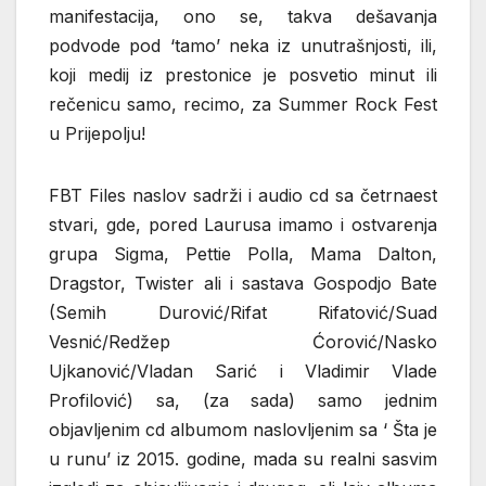
manifestacija, ono se, takva dešavanja
podvode pod ‘tamo’ neka iz unutrašnjosti, ili,
koji medij iz prestonice je posvetio minut ili
rečenicu samo, recimo, za Summer Rock Fest
u Prijepolju!
FBT Files naslov sadrži i audio cd sa četrnaest
stvari, gde, pored Laurusa imamo i ostvarenja
grupa Sigma, Pettie Polla, Mama Dalton,
Dragstor, Twister ali i sastava Gospodjo Bate
(Semih Durović/Rifat Rifatović/Suad
Vesnić/Redžep Ćorović/Nasko
Ujkanović/Vladan Sarić i Vladimir Vlade
Profilović) sa, (za sada) samo jednim
objavljenim cd albumom naslovljenim sa ‘ Šta je
u runu’ iz 2015. godine, mada su realni sasvim