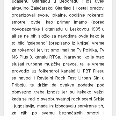
ugašenu Gitarijadu u Beogradu i još uvek
akteulnoj Zaječarskoj Gitarijadi ) i ostali gradovi
organizovali svoje, lokalne, godišnje rokenrol
smotre, ovde, kao primer imamo (pored
novopazarske i gitarijadu u Leskovcu 1995.),
ali se ne bih složio sa navodima ovde kako je
to bilo ‘zajebano’ (prepisano iz knjige) vreme
za rokenrol jer, isti smo imali na Tv Politika, Tv
NS Plus 3. kanalu RTSa. Naravno, ko je hteo
slušati rurbane muzičke pravce, taj je vreme
provodio uz folkendrol kanale! U FBT Filesu
se navodi i Revijalni Rock Fest Urban Sin u
Priboju, te držim da ovakve podatke pod
obavezno treba iznosti jer su itekako važni
kada se radi o sveobuhvatnoj rock sceni Srbije
i jugoslavije, mada ini izbegavaju serviranje tih,
za njih po svemu beznačajnih smotri i