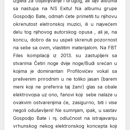
izgledi za objavljivanje i drugog, ali lajv albuma
sa nastupa na NS Exitu! Na albumu grupe
Gospodjo Bate, odmah ćete primetiti tu njihovu
okrenutost eletronskoj muzici, ili u najvećem
delu tog njihovog autorskog opusa , ali je, na
koncu, dobro da su uspeli skrenuti pozornost
na sebe sa ovim, vlastitim materijalom. Na FBT
Files kompilaciji iz 2013. su zastupljeni sa
stvarima Četiri noge dvije noge/Budi srećan u
kojima je dominantan Profilovićev vokal sa
prelivenim prirodnim u ne toliko jasan (barem
meni koji ne preferira taj žanr) glas sa obale
elektrovojsa uz ono, fanovi koji sebe nalaze u
ovakvim ostvarenjima će, zasigurno, biti i vise
negoli oduševljeni! Ne sumnjam, ipak, u sastav
Gospodjo Bate i nj. odlučnost na istrajavanju
vrhunskog nekog elektronskog koncepta koji