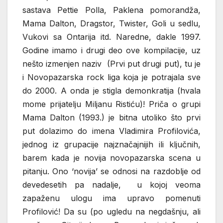
sastava Pettie Polla, Paklena pomorandža,
Mama Dalton, Dragstor, Twister, Goli u sedlu,
Vukovi sa Ontarija itd. Naredne, dakle 1997.
Godine imamo i drugi deo ove kompilacije, uz
nešto izmenjen naziv (Prvi put drugi put), tu je
i Novopazarska rock liga koja je potrajala sve
do 2000. A onda je stigla demonkratija (hvala
mome prijatelju Miljanu Ristiću)! Priča o grupi
Mama Dalton (1993.) je bitna utoliko što prvi
put dolazimo do imena Vladimira Profilovića,
jednog iz grupacije najznačajnijih ili ključnih,
barem kada je novija novopazarska scena u
pitanju. Ono ‘novija’ se odnosi na razdoblje od
devedesetih pa nadalje, u kojoj veoma
zapaženu ulogu ima upravo pomenuti
Profilović! Da su (po ugledu na negdašnju, ali