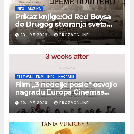
INFO
MUZIKA
Prikaz knjige:Od Red Boysa
do Drugog stvaranja sveta
(bilo neko vreme pošteno)
18. ЈУЛ 2026.
PROZAONLINE
(autor- Zlatomira Sremca,
Botoš 2022. godine,
samizdat)
FESTIVALI
FILM
INFO
NAGRADE
Film „3 nedelje posle“ osvojio
nagradu Europa Cinemas
Label na Filmskom festivalu
12. ЈУЛ 2026.
PROZAONLINE
u Karlovim Varima