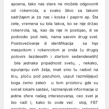
apoena, tako nas stare ne možete odgovoriti
od rokenrola, a svako štivo sa takvim
sadržajem je za nas i koska i papirni ap. Šta
ćete, vremena su bila takva, ko se nije držao
rokenrola, taj, kao da nije ni postojao, ili se
podvodio pod neki, nama sasvim drugi svet.
Poistovećivanje ili identifikacija sa hipi
maspokom i rokenrolom je onda (u drugoj
polovini šezdesetih i startom sedamdesetih)
bila jednaka pripadnosti svetu, , nekako,
ispunjenju svih želja, imali smo tu radost na
licu, ploču pod pazuhom, usput razmišljajući
koga ćemo zateći u tom prostoru gde su
svirali lokalni sastavi, razmenjivali informacije iz
jedine sfere našeg interesovanja, ceo svet je
bio naš! I, kako to ovde već stoji, FBT
pojačalo ima svoju, novopazarsku rokenrol