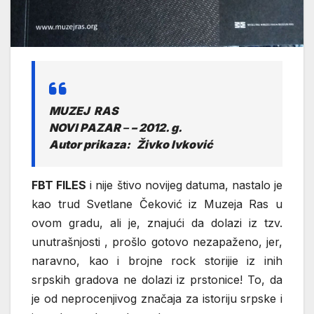
MUZEJ RAS
NOVI PAZAR
–
– 2012. g.
Autor prikaza: Živko Ivković
FBT FILES
i nije štivo novijeg datuma, nastalo je
kao trud Svetlane Čeković iz Muzeja Ras u
ovom gradu, ali je, znajući da dolazi iz tzv.
unutrašnjosti , prošlo gotovo nezapaženo, jer,
naravno, kao i brojne rock storijie iz inih
srpskih gradova ne dolazi iz prstonice! To, da
je od neprocenjivog značaja za istoriju srpske i