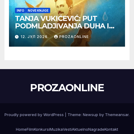
INFO
NOVE KNJIGE
TANJA VUKIĆEVIĆ: PUT
PODMLADJIVANJA DUHA I
TELA SA TESLOM
12. ЈУЛ 2026.
PROZAONLINE
PROZAONLINE
Proudly powered by WordPress
|
Theme:
Newsup
by
Themeansar
.
Home
Film
Konkursi
Muzika
Vesti
Aktuelno
Nagrade
Kontakt