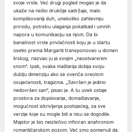
svoje vrste. Već drugi pogled mogao je da
ukaže na nešto drukčije sadržaje, malo
komplikovaniji duh, unekoliko zahtevniju
prirodu, potrebu ulaganja pokatkad i umnih
napora u komunikaciju sa njom. Da bi
banalnost vrste privlačnosti koju je u startu
osetio prema Margariti transponovao u domen
lirskog, nazvao ju je svojim „neostvarenim
snom“. Ipak, svaka maštarija dobija svoju
dublju dimenziju ako se ovenča oreolom
osujećenosti, tragizma. „Savršen je jedino
nedovršen san“, pisao je. A tu uvek ostaje
prostora za dopisivanje, domaštavanje,
mogućnost iskrivljenja postojećeg, za sve
verzije koje su mogle biti a nisu se dogodile.
Majstor je bio neizlečivo inficiran anahronom
romantičarskom pozom. Već smo pomenuli da