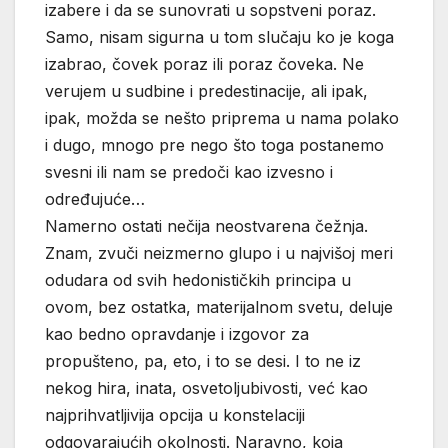
izabere i da se sunovrati u sopstveni poraz.
Samo, nisam sigurna u tom slučaju ko je koga
izabrao, čovek poraz ili poraz čoveka. Ne
verujem u sudbine i predestinacije, ali ipak,
ipak, možda se nešto priprema u nama polako
i dugo, mnogo pre nego što toga postanemo
svesni ili nam se predoči kao izvesno i
određujuće…
Namerno ostati nečija neostvarena čežnja.
Znam, zvuči neizmerno glupo i u najvišoj meri
odudara od svih hedonističkih principa u
ovom, bez ostatka, materijalnom svetu, deluje
kao bedno opravdanje i izgovor za
propušteno, pa, eto, i to se desi. I to ne iz
nekog hira, inata, osvetoljubivosti, već kao
najprihvatljivija opcija u konstelaciji
odgovarajućih okolnosti. Naravno, koja