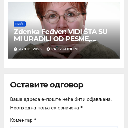
PRIČE
Zdenka Feđver: VIDI ŠTA SU
MI URADILI OD PESME,
MAMA*
ЈУЛ 16, 2025
PROZAONLINE
Оставите одговор
Ваша адреса е-поште неће бити објављена.
Неопходна поља су означена
*
Коментар
*