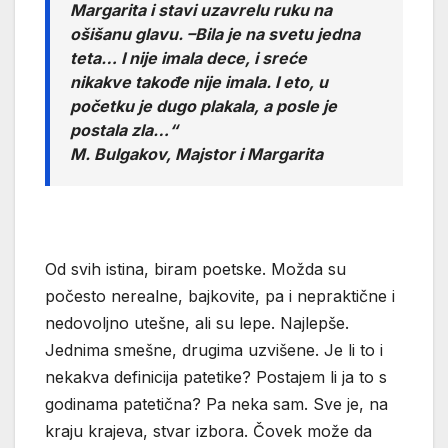
Margarita i stavi uzavrelu ruku na
ošišanu glavu. –Bila je na svetu jedna
teta… I nije imala dece, i sreće
nikakve takođe nije imala. I eto, u
početku je dugo plakala, a posle je
postala zla…“
M. Bulgakov, Majstor i Margarita
Od svih istina, biram poetske. Možda su
počesto nerealne, bajkovite, pa i nepraktične i
nedovoljno utešne, ali su lepe. Najlepše.
Jednima smešne, drugima uzvišene. Je li to i
nekakva definicija patetike? Postajem li ja to s
godinama patetična? Pa neka sam. Sve je, na
kraju krajeva, stvar izbora. Čovek može da