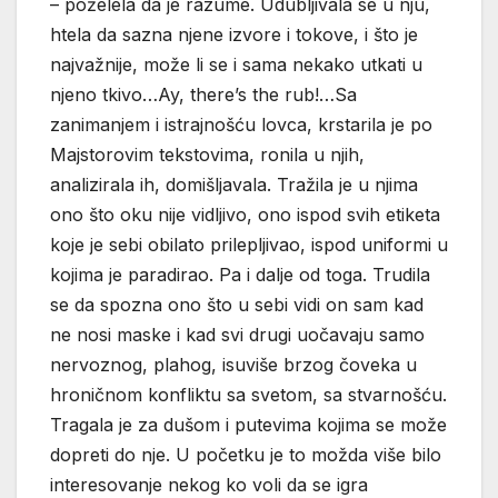
– poželela da je razume. Udubljivala se u nju,
htela da sazna njene izvore i tokove, i što je
najvažnije, može li se i sama nekako utkati u
njeno tkivo…Ay, there’s the rub!…Sa
zanimanjem i istrajnošću lovca, krstarila je po
Majstorovim tekstovima, ronila u njih,
analizirala ih, domišljavala. Tražila je u njima
ono što oku nije vidljivo, ono ispod svih etiketa
koje je sebi obilato prilepljivao, ispod uniformi u
kojima je paradirao. Pa i dalje od toga. Trudila
se da spozna ono što u sebi vidi on sam kad
ne nosi maske i kad svi drugi uočavaju samo
nervoznog, plahog, isuviše brzog čoveka u
hroničnom konfliktu sa svetom, sa stvarnošću.
Tragala je za dušom i putevima kojima se može
dopreti do nje. U početku je to možda više bilo
interesovanje nekog ko voli da se igra