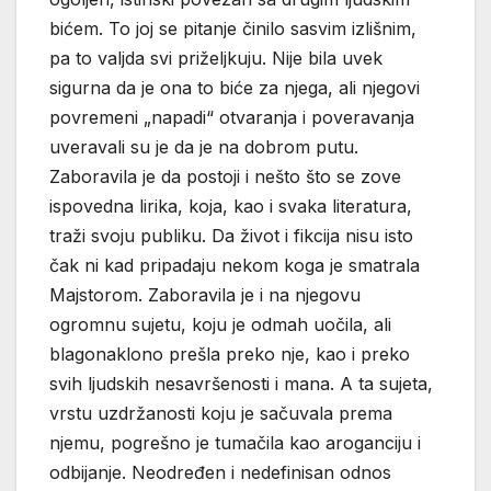
bićem. To joj se pitanje činilo sasvim izlišnim,
pa to valjda svi priželjkuju. Nije bila uvek
sigurna da je ona to biće za njega, ali njegovi
povremeni „napadi“ otvaranja i poveravanja
uveravali su je da je na dobrom putu.
Zaboravila je da postoji i nešto što se zove
ispovedna lirika, koja, kao i svaka literatura,
traži svoju publiku. Da život i fikcija nisu isto
čak ni kad pripadaju nekom koga je smatrala
Majstorom. Zaboravila je i na njegovu
ogromnu sujetu, koju je odmah uočila, ali
blagonaklono prešla preko nje, kao i preko
svih ljudskih nesavršenosti i mana. A ta sujeta,
vrstu uzdržanosti koju je sačuvala prema
njemu, pogrešno je tumačila kao aroganciju i
odbijanje. Neodređen i nedefinisan odnos