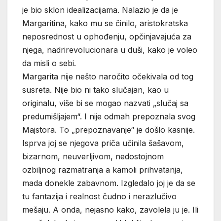
je bio sklon idealizacijama. Nalazio je da je
Margaritina, kako mu se činilo, aristokratska
neposrednost u ophođenju, opčinjavajuća za
njega, nadrirevolucionara u duši, kako je voleo
da misli o sebi.
Margarita nije nešto naročito očekivala od tog
susreta. Nije bio ni tako slučajan, kao u
originalu, više bi se mogao nazvati „slučaj sa
predumišljajem“. I nije odmah prepoznala svog
Majstora. To „prepoznavanje“ je došlo kasnije.
Isprva joj se njegova priča učinila šašavom,
bizarnom, neuverljivom, nedostojnom
ozbiljnog razmatranja a kamoli prihvatanja,
mada donekle zabavnom. Izgledalo joj je da se
tu fantazija i realnost čudno i nerazlučivo
mešaju. A onda, nejasno kako, zavolela ju je. Ili