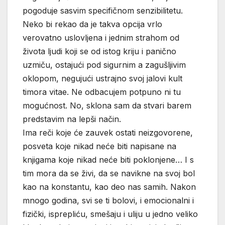
pogoduje sasvim specifičnom senzibilitetu.
Neko bi rekao da je takva opcija vrlo
verovatno uslovljena i jednim strahom od
života ljudi koji se od istog kriju i panično
uzmiču, ostajući pod sigurnim a zagušljivim
oklopom, negujući ustrajno svoj jalovi kult
timora vitae. Ne odbacujem potpuno ni tu
mogućnost. No, sklona sam da stvari barem
predstavim na lepši način.
Ima reči koje će zauvek ostati neizgovorene,
posveta koje nikad neće biti napisane na
knjigama koje nikad neće biti poklonjene… I s
tim mora da se živi, da se navikne na svoj bol
kao na konstantu, kao deo nas samih. Nakon
mnogo godina, svi se ti bolovi, i emocionalni i
fizički, isprepliću, smešaju i uliju u jedno veliko