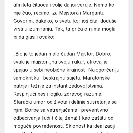
afiniteta čitaoca i volje da joj veruje. Nema ko
nije čuo, recimo, za Majstora i Margaritu.
Govorim, dakako, o svetu koji još čita, doduše
vrsti u izumiranju. Tek, ta priča o njima mogla
bi da glasi i ovako:
„Bio je to jedan malo čudan Majstor. Dobro,
svaki je majstor „na svoju ruku“, ali ovaj je
spajao u sebi neobične krajnosti. Najogorčeniju
samokritiku i beskrajnu sujetu. Maratonske
patnje i težnje za instant zadovoljstvima.
Raspinjući bes i logiku zdravog razuma.
Starački umor od života i detinje susretanje sa
njim. Borbe sa vetrenjačama i preventivno
odbacivanje ljudi ( čitaj žena! ) kao zaštitu od
moguće povređenosti. Sklonost ka idealizaciji i