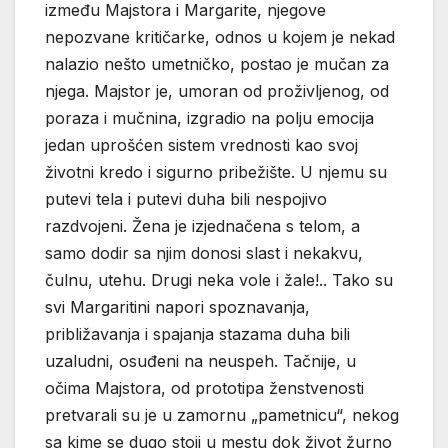
između Majstora i Margarite, njegove
nepozvane kritičarke, odnos u kojem je nekad
nalazio nešto umetničko, postao je mučan za
njega. Majstor je, umoran od proživljenog, od
poraza i mučnina, izgradio na polju emocija
jedan uprošćen sistem vrednosti kao svoj
životni kredo i sigurno pribežište. U njemu su
putevi tela i putevi duha bili nespojivo
razdvojeni. Žena je izjednačena s telom, a
samo dodir sa njim donosi slast i nekakvu,
čulnu, utehu. Drugi neka vole i žale!.. Tako su
svi Margaritini napori spoznavanja,
približavanja i spajanja stazama duha bili
uzaludni, osuđeni na neuspeh. Tačnije, u
očima Majstora, od prototipa ženstvenosti
pretvarali su je u zamornu „pametnicu“, nekog
sa kime se dugo stoji u mestu dok život žurno