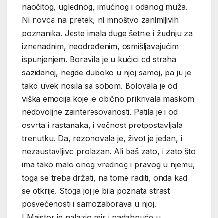
naočitog, uglednog, imućnog i odanog muža.
Ni novca na pretek, ni mnoštvo zanimljivih
poznanika. Jeste imala duge šetnje i žudnju za
iznenadnim, neodređenim, osmišljavajućim
ispunjenjem. Boravila je u kućici od straha
sazidanoj, negde duboko u njoj samoj, pa ju je
tako uvek nosila sa sobom. Bolovala je od
viška emocija koje je obično prikrivala maskom
nedovoljne zainteresovanosti. Patila je i od
osvrta i rastanaka, i večnost pretpostavljala
trenutku. Da, rezonovala je, život je jedan, i
nezaustavljivo prolazan. Ali baš zato, i zato što
ima tako malo onog vrednog i pravog u njemu,
toga se treba držati, na tome raditi, onda kad
se otkrije. Stoga joj je bila poznata strast
posvećenosti i samozaborava u njoj.
I Majstor je nalazio mir i nadahnuće u