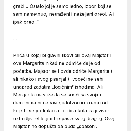
grabi… Ostalo joj je samo jedno, izbor koji se
sam nametnuo, netraženi i neželjeni oreol. Ali
ipak oreol.“
. . .
Priča u kojoj bi glavni likovi bili ovaj Majstor i
ova Margarita nikad ne odmiče dalje od
početka. Majstor se i ovde odriče Margarite (
ali nikako i svog pisanja! ), vodeći se sebi
unapred zadatim „logičnim“ ishodima. Ali
Margarita ne stiže da se suoči sa svojim
demonima ni nabavi čudotvornu kremu od
koje bi se podmladila i dobila krila za jezivo-
uzbudljiv let kojim bi spasla svog dragog. Ovaj
Majstor ne dopušta da bude „spasen“.