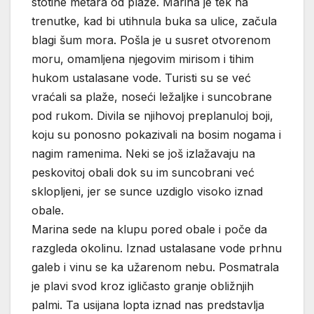
stotine metara od plaže. Marina je tek na
trenutke, kad bi utihnula buka sa ulice, začula
blagi šum mora. Pošla je u susret otvorenom
moru, omamljena njegovim mirisom i tihim
hukom ustalasane vode. Turisti su se već
vraćali sa plaže, noseći ležaljke i suncobrane
pod rukom. Divila se njihovoj preplanuloj boji,
koju su ponosno pokazivali na bosim nogama i
nagim ramenima. Neki se još izlažavaju na
peskovitoj obali dok su im suncobrani već
sklopljeni, jer se sunce uzdiglo visoko iznad
obale.
Marina sede na klupu pored obale i poče da
razgleda okolinu. Iznad ustalasane vode prhnu
galeb i vinu se ka užarenom nebu. Posmatrala
je plavi svod kroz igličasto granje obližnjih
palmi. Ta usijana lopta iznad nas predstavlja