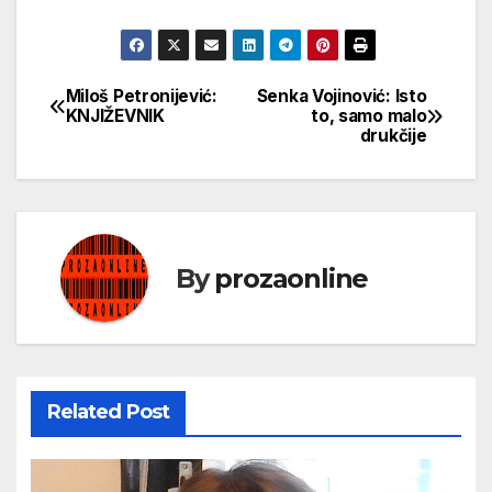
Miloš Petronijević:
Senka Vojinović: Isto
Кретање
KNJIŽEVNIK
to, samo malo
drukčije
чланка
By
prozaonline
Related Post