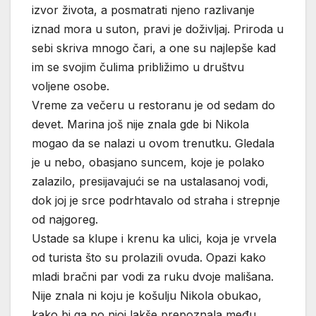
izvor života, a posmatrati njeno razlivanje
iznad mora u suton, pravi je doživljaj. Priroda u
sebi skriva mnogo čari, a one su najlepše kad
im se svojim čulima približimo u društvu
voljene osobe.
Vreme za večeru u restoranu je od sedam do
devet. Marina još nije znala gde bi Nikola
mogao da se nalazi u ovom trenutku. Gledala
je u nebo, obasjano suncem, koje je polako
zalazilo, presijavajući se na ustalasanoj vodi,
dok joj je srce podrhtavalo od straha i strepnje
od najgoreg.
Ustade sa klupe i krenu ka ulici, koja je vrvela
od turista što su prolazili ovuda. Opazi kako
mladi bračni par vodi za ruku dvoje mališana.
Nije znala ni koju je košulju Nikola obukao,
kako bi ga po njoj lakše prepoznala među