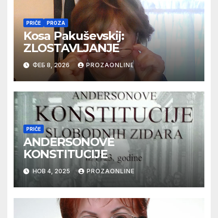
PRIČE
PROZA
Kosa Pakuševskij:
ZLOSTAVLJANJE
ФЕБ 8, 2026
PROZAONLINE
PRIČE
ANDERSONOVE
KONSTITUCIJE
НОВ 4, 2025
PROZAONLINE