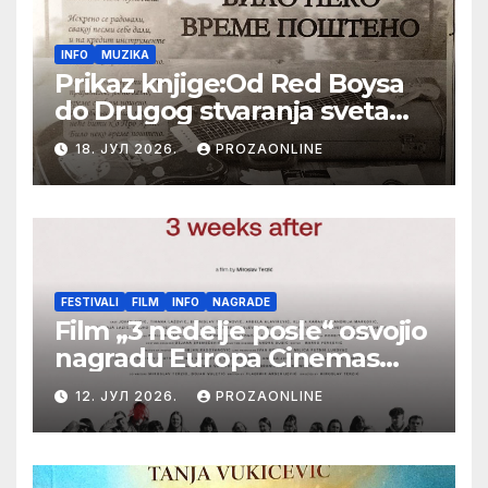
INFO
MUZIKA
Prikaz knjige:Od Red Boysa
do Drugog stvaranja sveta
(bilo neko vreme pošteno)
18. ЈУЛ 2026.
PROZAONLINE
(autor- Zlatomira Sremca,
Botoš 2022. godine,
samizdat)
FESTIVALI
FILM
INFO
NAGRADE
Film „3 nedelje posle“ osvojio
nagradu Europa Cinemas
Label na Filmskom festivalu
12. ЈУЛ 2026.
PROZAONLINE
u Karlovim Varima