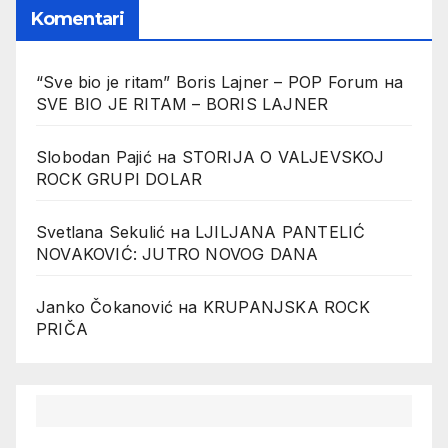
Komentari
“Sve bio je ritam” Boris Lajner – POP Forum
на
SVE BIO JE RITAM – BORIS LAJNER
Slobodan Pajić
на
STORIJA O VALJEVSKOJ
ROCK GRUPI DOLAR
Svetlana Sekulić
на
LJILJANA PANTELIĆ
NOVAKOVIĆ: JUTRO NOVOG DANA
Janko Čokanović
на
KRUPANJSKA ROCK
PRIČA