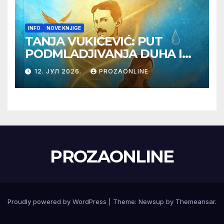
INFO
NOVE KNJIGE
TANJA VUKIĆEVIĆ: PUT
PODMLADJIVANJA DUHA I
TELA SA TESLOM
12. ЈУЛ 2026.
PROZAONLINE
PROZAONLINE
Proudly powered by WordPress
|
Theme:
Newsup
by
Themeansar
.