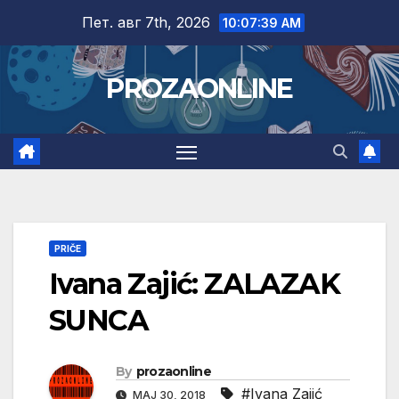
Skip
Пет. авг 7th, 2026
10:07:40 AM
to
content
PROZAONLINE
PRIČE
Ivana Zajić: ZALAZAK
SUNCA
By
prozaonline
#Ivana Zajić
МАЈ 30, 2018