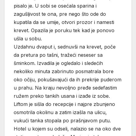
pisalo je. U sobi se osećala sparina i
zagušljivost te ona, pre nego što ode do
kupatila da se umije, otvori prozor i namesti
krevet. Opazila je poruku tek kad je ponovo
ušla u sobu.
Uzdahnu dvaput i, sednuvši na krevet, poče
da pretura po tašni, tražeći neseser sa
šminkom. Izvadila je ogledalo i sledećih
nekoliko minuta zabrinuto posmatrala bore
oko očiju, pokušavajući da ih prekrije puderom
u prahu. Na kraju nevoljno pređe sedefastim
ružem preko tankih usana i izađe iz sobe.
Liftom je sišla do recepcije i najpre zbunjeno
osmotrila okolinu a zatim izašla na ulicu,
vukući tanka stopala po prašnjavom putu.
Hotel u kojem su odseli, nalazio se na oko dve