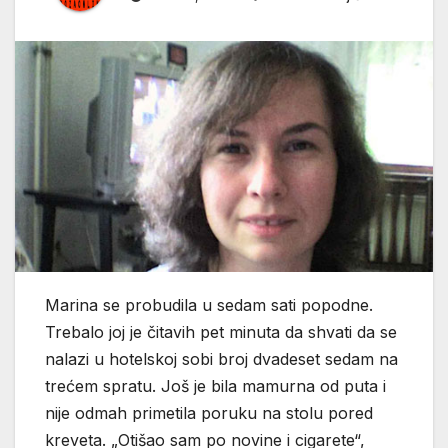
Marina se probudila u sedam sati popodne.
Trebalo joj je čitavih pet minuta da shvati da se
nalazi u hotelskoj sobi broj dvadeset sedam na
trećem spratu. Još je bila mamurna od puta i
nije odmah primetila poruku na stolu pored
kreveta. „Otišao sam po novine i cigarete“,