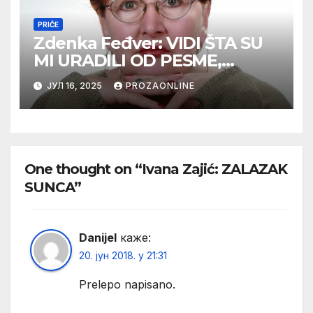
PRIČE
Zdenka Feđver: VIDI ŠTA SU
MI URADILI OD PESME,
MAMA*
ЈУЛ 16, 2025
PROZAONLINE
One thought on “Ivana Zajić: ZALAZAK
SUNCA”
Danijel
каже:
20. јун 2018. у 21:31
Prelepo napisano.