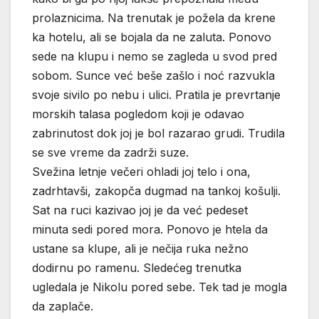
prolaznicima. Na trenutak je požela da krene
ka hotelu, ali se bojala da ne zaluta. Ponovo
sede na klupu i nemo se zagleda u svod pred
sobom. Sunce već beše zašlo i noć razvukla
svoje sivilo po nebu i ulici. Pratila je prevrtanje
morskih talasa pogledom koji je odavao
zabrinutost dok joj je bol razarao grudi. Trudila
se sve vreme da zadrži suze.
Svežina letnje večeri ohladi joj telo i ona,
zadrhtavši, zakopča dugmad na tankoj košulji.
Sat na ruci kazivao joj je da već pedeset
minuta sedi pored mora. Ponovo je htela da
ustane sa klupe, ali je nečija ruka nežno
dodirnu po ramenu. Sledećeg trenutka
ugledala je Nikolu pored sebe. Tek tad je mogla
da zaplače.