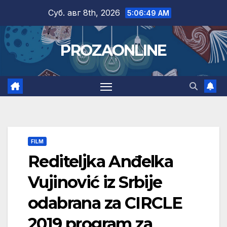
Skip
Суб. авг 8th, 2026
5:06:50 AM
to
content
PROZAONLINE
FILM
Rediteljka Anđelka
Vujinović iz Srbije
odabrana za CIRCLE
2019 program za