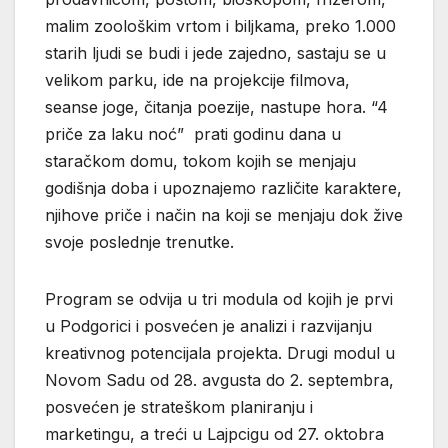
malim zoološkim vrtom i biljkama, preko 1.000
starih ljudi se budi i jede zajedno, sastaju se u
velikom parku, ide na projekcije filmova,
seanse joge, čitanja poezije, nastupe hora. “4
priče za laku noć” prati godinu dana u
staračkom domu, tokom kojih se menjaju
godišnja doba i upoznajemo različite karaktere,
njihove priče i način na koji se menjaju dok žive
svoje poslednje trenutke.
Program se odvija u tri modula od kojih je prvi
u Podgorici i posvećen je analizi i razvijanju
kreativnog potencijala projekta. Drugi modul u
Novom Sadu od 28. avgusta do 2. septembra,
posvećen je strateškom planiranju i
marketingu, a treći u Lajpcigu od 27. oktobra