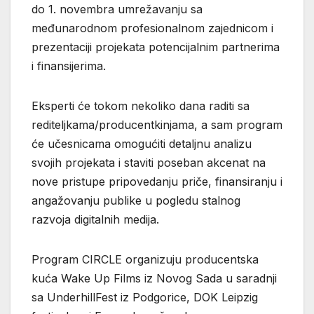
do 1. novembra umrežavanju sa
međunarodnom profesionalnom zajednicom i
prezentaciji projekata potencijalnim partnerima
i finansijerima.
Eksperti će tokom nekoliko dana raditi sa
rediteljkama/producentkinjama, a sam program
će učesnicama omogućiti detaljnu analizu
svojih projekata i staviti poseban akcenat na
nove pristupe pripovedanju priče, finansiranju i
angažovanju publike u pogledu stalnog
razvoja digitalnih medija.
Program CIRCLE organizuju producentska
kuća Wake Up Films iz Novog Sada u saradnji
sa UnderhillFest iz Podgorice, DOK Leipzig