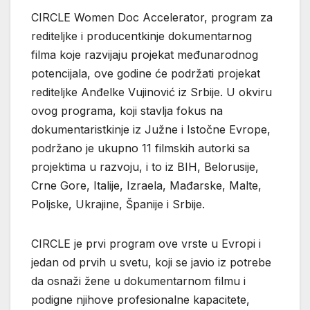
CIRCLE Women Doc Accelerator, program za
rediteljke i producentkinje dokumentarnog
filma koje razvijaju projekat međunarodnog
potencijala, ove godine će podržati projekat
rediteljke Anđelke Vujinović iz Srbije. U okviru
ovog programa, koji stavlja fokus na
dokumentaristkinje iz Južne i Istočne Evrope,
podržano je ukupno 11 filmskih autorki sa
projektima u razvoju, i to iz BIH, Belorusije,
Crne Gore, Italije, Izraela, Mađarske, Malte,
Poljske, Ukrajine, Španije i Srbije.
CIRCLE je prvi program ove vrste u Evropi i
jedan od prvih u svetu, koji se javio iz potrebe
da osnaži žene u dokumentarnom filmu i
podigne njihove profesionalne kapacitete,