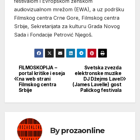
festivalom i Evropskom ženskom
audiovizualnom mrežom (EWA), a uz podršku
Filmskog centra Crne Gore, Filmskog centra
Srbije, Sekretarijata za kulturu Grada Novog
Sada i Fondacije Petrović Njegoš.
FILMOSKOPIJA –
Svetska zvezda
Кретање
portal kritike i eseja
elektronske muzike
na web strani
DJ Džejms Lavel
чланка
Filmskog centra
(James Lavelle) gost
Srbije
Palićkog festivala
By
prozaonline