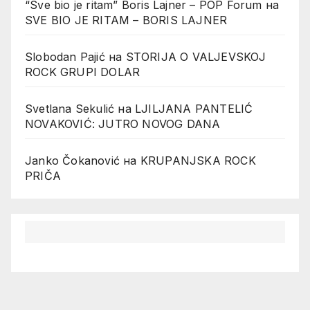
“Sve bio je ritam” Boris Lajner – POP Forum
на
SVE BIO JE RITAM – BORIS LAJNER
Slobodan Pajić
на
STORIJA O VALJEVSKOJ
ROCK GRUPI DOLAR
Svetlana Sekulić
на
LJILJANA PANTELIĆ
NOVAKOVIĆ: JUTRO NOVOG DANA
Janko Čokanović
на
KRUPANJSKA ROCK
PRIČA