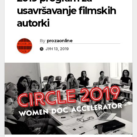
usavršavanje filmskih
autorki
By
prozaonline
ЈУН 13, 2019