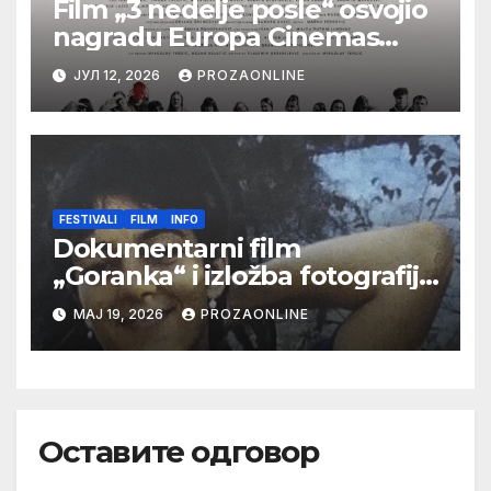
Film „3 nedelje posle“ osvojio
nagradu Europa Cinemas
Label na Filmskom festivalu u
ЈУЛ 12, 2026
PROZAONLINE
Karlovim Varima
FESTIVALI
FILM
INFO
Dokumentarni film
„Goranka“ i izložba fotografija
Goranke Matić “Portreti
МАЈ 19, 2026
PROZAONLINE
reditelja” na 19. Beldocsu
Оставите одговор