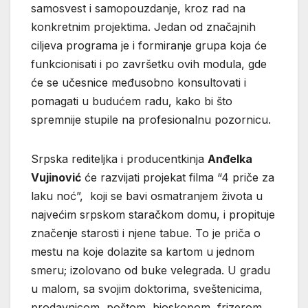
samosvest i samopouzdanje, kroz rad na
konkretnim projektima. Jedan od značajnih
ciljeva programa je i formiranje grupa koja će
funkcionisati i po završetku ovih modula, gde
će se učesnice međusobno konsultovati i
pomagati u budućem radu, kako bi što
spremnije stupile na profesionalnu pozornicu.
Srpska rediteljka i producentkinja
Anđelka
Vujinović
će razvijati projekat filma “4 priče za
laku noć”, koji se bavi osmatranjem života u
najvećim srpskom staračkom domu, i propituje
značenje starosti i njene tabue. To je priča o
mestu na koje dolazite sa kartom u jednom
smeru; izolovano od buke velegrada. U gradu
u malom, sa svojim doktorima, sveštenicima,
prodavnicom, poštom, bioskopom, frizerom,