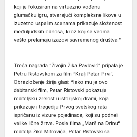
koji je fokusiran na virtuezno vođenu
glumačku igru, stvarajući kompleksne likove u
izuzetno uspelim scenama prikazuje složenost
međuljudskih odnosa, kroz koji se veoma
vešto prelamaju izazovi savremenog društva.“
Treća nagrada “Živojin Žika Pavlović” pripala je
Petru Ristovskom za film “Kralj Petar Prvi”.
Obrazloženje žirija glasi: “Iako mu je ovo
debitanski film, Petar Ristovski pokazuje
rediteljsku zrelost u istorijskoj drami, koja
prikazuje i tragediju Prvog svetskog rata
ispričanu iz vizure pojedinaca, koji su podneli
velike lične žrtve. Posle filma „Marš na Drinu“
reditelja Žike Mitrovića, Petar Ristovski sa