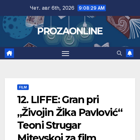
Skip
Чет. авг 6th, 2026
9:08:30 AM
to
content
PROZAONLINE
FILM
12. LIFFE: Gran pri
„Živojin Žika Pavlović“
Teoni Strugar
Mitevskoj za film