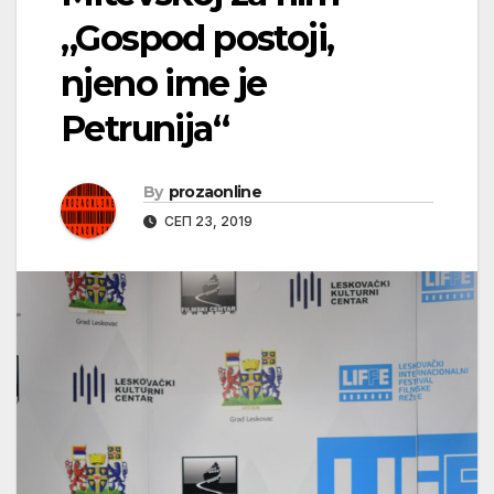
„Gospod postoji,
njeno ime je
Petrunija“
By
prozaonline
СЕП 23, 2019