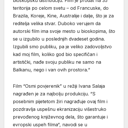
bioskopsku distribuciju. Film je prodat na 35
teritorija po celom svetu – od Francuske, do
Brazila, Koreje, Kine, Australije i dalje, što je za
reditelja velika stvar. Duboko verujem da
autorski film ima svoje mesto u bioskopima, što
se u izgubilo u poslednjih dvadeset godina.
Izgubili smo publiku, pa je veliko zadovoljstvo
kad moj film, koliko god bio specifičan i
artistički, nađe svoju publiku ne samo na
Balkanu, nego i van ovih prostora.“
Film “Osmi povjerenik” u režiji Ivana Salaja
nagrađen je za najbolju produkciju. “S
posebnim pijetetom žiri nagrađuje ovaj film i
pozdravlja uspešnu ekranizaciju višestruko
prevođenog književnog dela, što garantuje i
evropski uspeh filma“, navodi se u