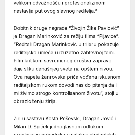
velikom odvažnošću i profesionalizmom
nastavlja put ovog slavnog reditelja.“
Dobitnik druge nagrade “Živojin Žika Pavlović”
je Dragan Marinković za režiju filma “Pijavice”.
“Reditelj Dragan Marinković u trileru pokazuje
rediteljsko umeće u izuzetno zahtevnoj temi.
Film kritikom savremenog društva zapravo
daje sliku današnjeg sveta na opštem nivou.
Ova napeta žanrovska priča vođena iskusnom
rediteljskom rukom dovodi nas do pitanja da li
mi živimo strogo kontrolisanom životu“, stoji u
obrazloženju žirija.
Žiri u sastavu Kosta Peševski, Dragan Jović i
Milan D. Špiček jednoglasnom odlukom
proglasio je pobednike u selekciji studentskih