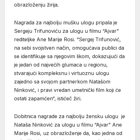
obrazloženju žirija.
Nagrada za najbolju mušku ulogu pripala je
Sergeju Trifunoviću za ulogu u filmu “Ajvar”
rediteljke Ane Marije Rosi. “Sergej Trifunović,
na sebi svojstven način, omogućava publici da
se identifikuje sa njegovim likom, dokazujući da
je jedan od najvećih glumaca u regionu,
stvarajući kompleksnu i virtuoznu ulogu
zajedno sa svojom partnerkom Natašom
Ninković, i pravi vredan umetnički film koji će
ostati zapamćen“, istićeč žiri.
Dobitnica nagrade za najbolju žensku ulogu je
Nataša Ninković za ulogu u filmu “Ajvar” Ane
Marije Rosi, uz obrazloženje da, kao jedna od