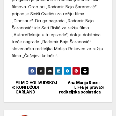
filmova. Gran pri „Radomir Bajo Šaranović“
pripao je Siniši Cvetiću za režiju filma
„Dinosaur“. Druga nagrada „Radomir Bajo
Šaranović“ ide Sari Ristić za režiju filma
„Autorefleksije u tri epizode“, dok je dobitnica
treće nagrade „Radomir Bajo Šaranović“
slovenačka rediteljka Mateja Rokavec za režiju
filma „Češnjevi kolački“.
FILM O HOLIVUDSKOJ
Ana Marija Rossi:
Кретање
IKONI DŽUDI
LIFFE je prava
GARLAND
rediteljska poslastica
чланка