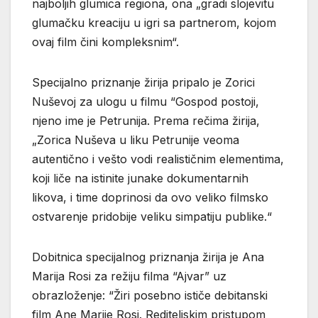
najboljih glumica regiona, ona „gradi slojevitu
glumačku kreaciju u igri sa partnerom, kojom
ovaj film čini kompleksnim“.
Specijalno priznanje žirija pripalo je Zorici
Nuševoj za ulogu u filmu “Gospod postoji,
njeno ime je Petrunija. Prema rečima žirija,
„Zorica Nuševa u liku Petrunije veoma
autentično i vešto vodi realističnim elementima,
koji liče na istinite junake dokumentarnih
likova, i time doprinosi da ovo veliko filmsko
ostvarenje pridobije veliku simpatiju publike.“
Dobitnica specijalnog priznanja žirija je Ana
Marija Rosi za režiju filma “Ajvar” uz
obrazloženje: “Žiri posebno ističe debitanski
film Ane Marije Rosi. Rediteljskim pristupom