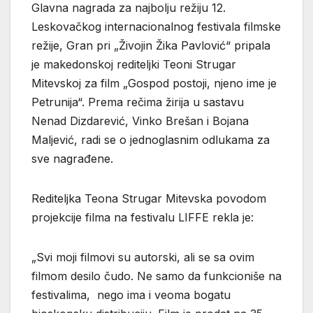
Glavna nagrada za najbolju režiju 12.
Leskovačkog internacionalnog festivala filmske
režije, Gran pri „Živojin Žika Pavlović“ pripala
je makedonskoj rediteljki Teoni Strugar
Mitevskoj za film „Gospod postoji, njeno ime je
Petrunija“. Prema rečima žirija u sastavu
Nenad Dizdarević, Vinko Brešan i Bojana
Maljević, radi se o jednoglasnim odlukama za
sve nagrađene.
Rediteljka Teona Strugar Mitevska povodom
projekcije filma na festivalu LIFFE rekla je:
„Svi moji filmovi su autorski, ali se sa ovim
filmom desilo čudo. Ne samo da funkcioniše na
festivalima, nego ima i veoma bogatu