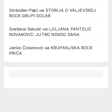
Slobodan Pajić
на
STORIJA O VALJEVSKOJ
ROCK GRUPI DOLAR
Svetlana Sekulić
на
LJILJANA PANTELIĆ
NOVAKOVIĆ: JUTRO NOVOG DANA
Janko Čokanović
на
KRUPANJSKA ROCK
PRIČA