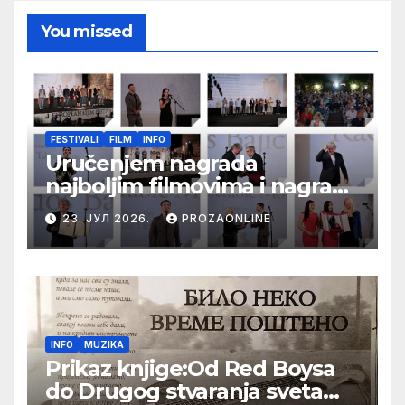
You missed
FESTIVALI
FILM
INFO
Uručenjem nagrada
najboljim filmovima i nagrade
„Aleksandar Lifka“ Radošu
23. ЈУЛ 2026.
PROZAONLINE
Bajiću svečano zatvoren 33.
Festival evropskog filma Palić
INFO
MUZIKA
Prikaz knjige:Od Red Boysa
do Drugog stvaranja sveta