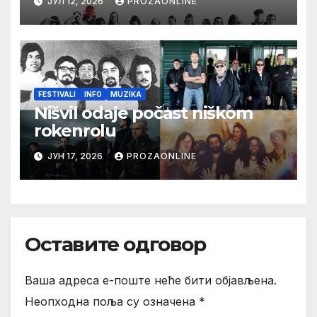
ЈУЛ 12, 2026
PROZAONLINE
Karlovim Varima
FESTIVALI
INFO
MUZIKA
Nišvil odaje počast niškom
rokenrolu
ЈУН 17, 2026
PROZAONLINE
Оставите одговор
Ваша адреса е-поште неће бити објављена.
Неопходна поља су означена
*