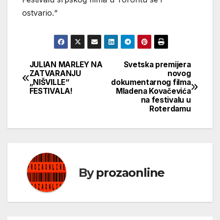
ostvario.“
JULIAN MARLEY NA
Svetska premijera
Кретање
ZATVARANJU
novog
„NIŠVILLE“
dokumentarnog filma
чланка
FESTIVALA!
Mladena Kovačevića
na festivalu u
Roterdamu
By
prozaonline