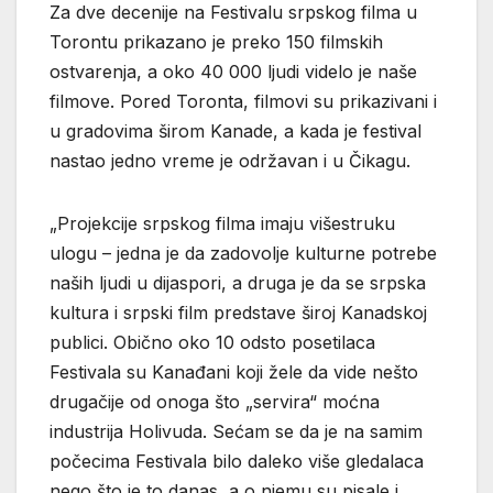
Za dve decenije na Festivalu srpskog filma u
Torontu prikazano je preko 150 filmskih
ostvarenja, a oko 40 000 ljudi videlo je naše
filmove. Pored Toronta, filmovi su prikazivani i
u gradovima širom Kanade, a kada je festival
nastao jedno vreme je održavan i u Čikagu.
„Projekcije srpskog filma imaju višestruku
ulogu – jedna je da zadovolje kulturne potrebe
naših ljudi u dijaspori, a druga je da se srpska
kultura i srpski film predstave široj Kanadskoj
publici. Obično oko 10 odsto posetilaca
Festivala su Kanađani koji žele da vide nešto
drugačije od onoga što „servira“ moćna
industrija Holivuda. Sećam se da je na samim
počecima Festivala bilo daleko više gledalaca
nego što je to danas, a o njemu su pisale i