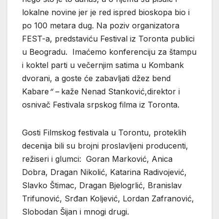
lokalne novine jer je red ispred bioskopa bio i
po 100 metara dug. Na poziv organizatora
FEST-a, predstaviću Festival iz Toronta publici
u Beogradu. Imaćemo konferenciju za štampu
i koktel parti u večernjim satima u Kombank
dvorani, a goste će zabavljati džez bend
Kabare
“ –
kaže Nenad Stanković,direktor i
osnivač Festivala srpskog filma iz Toronta.
Gosti Filmskog festivala u Torontu, proteklih
decenija bili su brojni proslavljeni producenti,
režiseri i glumci: Goran Marković, Anica
Dobra, Dragan Nikolić, Katarina Radivojević,
Slavko Štimac, Dragan Bjelogrlić, Branislav
Trifunović, Srđan Koljević, Lordan Zafranović,
Slobodan Šijan i mnogi drugi.