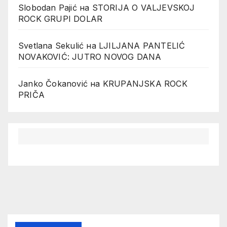
Slobodan Pajić
на
STORIJA O VALJEVSKOJ
ROCK GRUPI DOLAR
Svetlana Sekulić
на
LJILJANA PANTELIĆ
NOVAKOVIĆ: JUTRO NOVOG DANA
Janko Čokanović
на
KRUPANJSKA ROCK
PRIČA