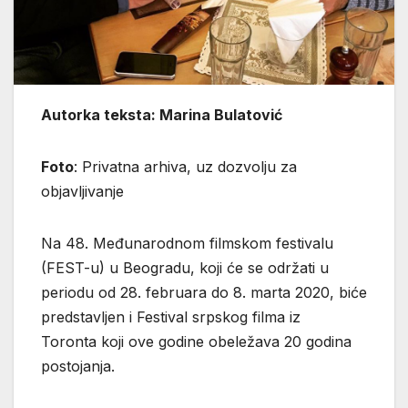
Autorka teksta: Marina Bulatović
Foto
: Privatna arhiva, uz dozvolju za
objavljivanje
Na 48. Međunarodnom filmskom festivalu
(FEST-u) u Beogradu, koji će se održati u
periodu od 28. februara do 8. marta 2020, biće
predstavljen i Festival srpskog filma iz
Toronta koji ove godine obeležava 20 godina
postojanja.