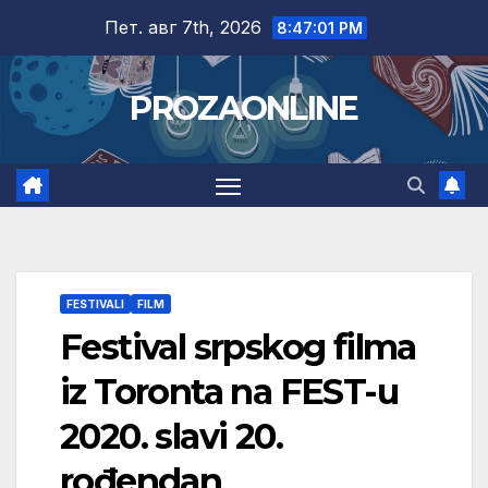
Skip
Пет. авг 7th, 2026
8:47:02 PM
to
content
PROZAONLINE
FESTIVALI
FILM
Festival srpskog filma
iz Toronta na FEST-u
2020. slavi 20.
rođendan