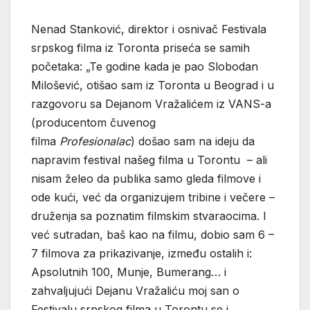
Nenad Stanković, direktor i osnivač Festivala
srpskog filma iz Toronta priseća se samih
početaka: „Te godine kada je pao Slobodan
Milošević, otišao sam iz Toronta u Beograd i u
razgovoru sa Dejanom Vražalićem iz VANS-a
(producentom čuvenog
filma
Profesionalac
) došao sam na ideju da
napravim festival našeg filma u Torontu – ali
nisam želeo da publika samo gleda filmove i
ode kući, već da organizujem tribine i večere –
druženja sa poznatim filmskim stvaraocima. I
već sutradan, baš kao na filmu, dobio sam 6 –
7 filmova za prikazivanje, između ostalih i:
Apsolutnih 100, Munje, Bumerang… i
zahvaljujući Dejanu Vražaliću moj san o
Festivalu srpskog filma u Torontu se i