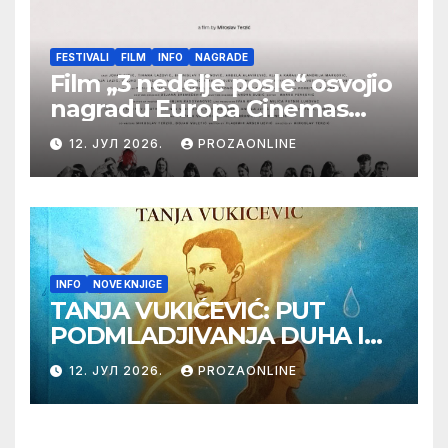
FESTIVALI
FILM
INFO
NAGRADE
Film „3 nedelje posle“ osvojio
nagradu Europa Cinemas
Label na Filmskom festivalu
12. ЈУЛ 2026.
PROZAONLINE
u Karlovim Varima
INFO
NOVE KNJIGE
TANJA VUKIĆEVIĆ: PUT
PODMLADJIVANJA DUHA I
TELA SA TESLOM
12. ЈУЛ 2026.
PROZAONLINE