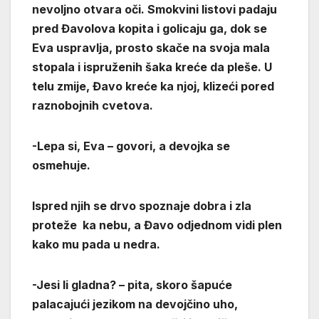
nevoljno otvara oči. Smokvini listovi padaju
pred Đavolova kopita i golicaju ga, dok se
Eva uspravlja, prosto skače na svoja mala
stopala i ispruženih šaka kreće da pleše. U
telu zmije, Đavo kreće ka njoj, klizeći pored
raznobojnih cvetova.
-Lepa si, Eva – govori, a devojka se
osmehuje.
Ispred njih se drvo spoznaje dobra i zla
proteže ka nebu, a Đavo odjednom vidi plen
kako mu pada u nedra.
-Jesi li gladna? – pita, skoro šapuće
palacajući jezikom na devojčino uho,