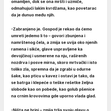
omamljen, dok se ona mršti i uzmiče,
odmahujući lakim kvrdžama, kao povetarac
da je dunuo među njih.
-Zabranjeno je. Gospod je rekao da ćemo
umreti jedemo li to – govori zbunjena i
namrštenog čela, a zmija se uvija oko njenih
ramena i sikće, glave uspravljene ka
devojčinoj i usmerene na nju, raširenih
nozdrva i posve mirna, skoro mrtvački i isto
toliko zla, spremna da je zgrabi u odurne
šake, kao pticu u kavez i ostavi je tako, da
se batrga i klepeće o teške rešetke željna
slobode kao on pobede, kao golub pšenice
na crnim krovovima gde uporno vlada glad.
-Ništa ne brini – zmija trlja svoju glavu o