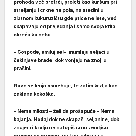
prohoda već protrči, proleti kao kuršum pri
streljanju i crkne na pola, na sredini u
zlatnom kukuruzištu gde ptice ne lete, već
skapavaju od prejedanja i samo svoja krila
okreću ka nebu.
–
Gospode, smiluj se!-
mumlaju seljaci u
čekinjave brade, dok vonjaju na znoj u
prašini.
Đavo se lenjo osmehuje, te zatim krklja kao
zaklana kokoška.
–
Nema milosti –
želi da prošapuće – N
ema
kajanja. Hodaj dok ne skapaš, seljanine, dok
znojem i krvlju ne natopiš crnu zemljicu
grumen po grumen, pa ti je sabranu u