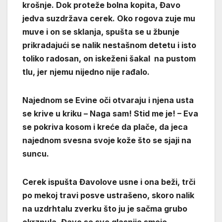
krošnje. Dok proteže bolna kopita, Đavo
jedva suzdržava cerek. Oko rogova zuje mu
muve i on se sklanja, spušta se u žbunje
prikradajući se nalik nestašnom detetu i isto
toliko radosan, on iskeženi šakal na pustom
tlu, jer njemu nijedno nije rađalo.
Najednom se Evine oči otvaraju i njena usta
se krive u kriku – Naga sam! Stid me je! – Eva
se pokriva kosom i kreće da plače, da jeca
najednom svesna svoje kože što se sjaji na
suncu.
Cerek ispušta Đavolove usne i ona beži, trči
po mekoj travi posve ustrašeno, skoro nalik
na uzdrhtalu zverku što ju je sačma grubo
okrznula. Đavo se sve glasnije smeje,