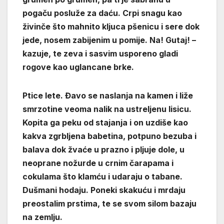
pogaču posluže za daću. Crpi snagu kao
živinče što mahnito kljuca pšenicu i sere dok
jede, nosem zabijenim u pomije. Na! Gutaj! –
kazuje, te zeva i sasvim usporeno gladi
rogove kao uglancane brke.
Ptice lete. Đavo se naslanja na kamen i liže
smrzotine veoma nalik na ustreljenu lisicu.
Kopita ga peku od stajanja i on uzdiše kao
kakva zgrbljena babetina, potpuno bezuba i
balava dok žvaće u prazno i pljuje dole, u
neoprane nožurde u crnim čarapama i
cokulama što klamću i udaraju o tabane.
Dušmani hodaju. Poneki skakuću i mrdaju
preostalim prstima, te se svom silom bazaju
na zemlju.