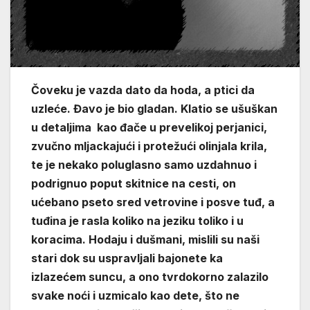
Čoveku je vazda dato da hoda, a ptici da
uzleće. Đavo je bio gladan. Klatio
se ušuškan
u detaljima kao đače u prevelikoj perjanici,
zvučno mljackajući i protežući olinjala krila,
te je nekako poluglasno samo uzdahnuo i
podrignuo poput skitnice na cesti, on
ućebano pseto sred vetrovine i posve tuđ, a
tuđina je rasla koliko na jeziku toliko i u
koracima. Hodaju i dušmani, mislili su naši
stari dok su uspravljali bajonete ka
izlazećem suncu, a ono tvrdokorno zalazilo
svake noći i uzmicalo kao dete, što ne