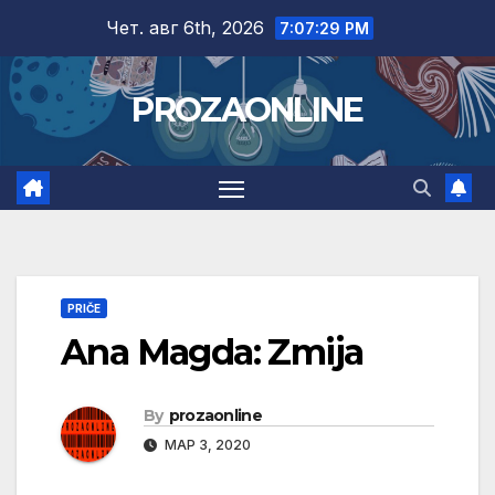
Skip
Чет. авг 6th, 2026
7:07:30 PM
to
content
PROZAONLINE
PRIČE
Ana Magda: Zmija
By
prozaonline
МАР 3, 2020