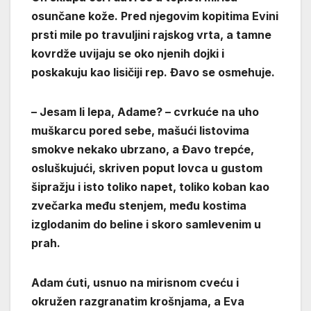
osunčane kože. Pred njegovim kopitima Evini
prsti mile po travuljini rajskog vrta, a tamne
kovrdže uvijaju se oko njenih dojki i
poskakuju kao lisičiji rep. Đavo se osmehuje.
– Jesam li lepa, Adame? – cvrkuće na uho
muškarcu pored sebe, mašući listovima
smokve nekako ubrzano, a Đavo trepće,
osluškujući, skriven poput lovca u gustom
šipražju i isto toliko napet, toliko koban kao
zvečarka među stenjem, među kostima
izglodanim do beline i skoro samlevenim u
prah.
Adam ćuti, usnuo na mirisnom cveću i
okružen razgranatim krošnjama, a Eva