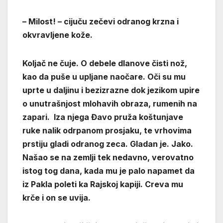
– Milost! – cijuču zečevi odranog krzna i
okvravljene kože.
Koljač ne čuje. O debele dlanove čisti nož,
kao da puše u upljane naočare. Oči su mu
uprte u daljinu i bezizrazne dok jezikom upire
o unutrašnjost mlohavih obraza, rumenih na
zapari. Iza njega Đavo pruža koštunjave
ruke nalik odrpanom prosjaku, te vrhovima
prstiju gladi odranog zeca. Gladan je. Jako.
Našao se na zemlji tek nedavno, verovatno
istog tog dana, kada mu je palo napamet da
iz Pakla poleti ka Rajskoj kapiji. Creva mu
krče i on se uvija.