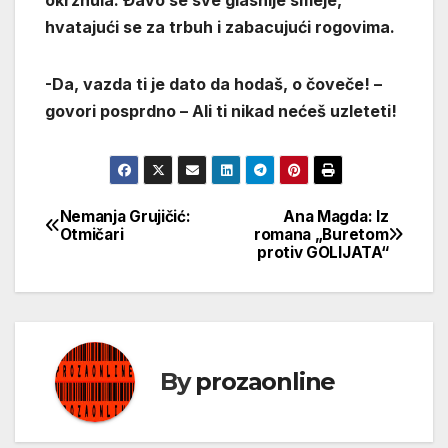
hvatajući se za trbuh i zabacujući rogovima.
-Da, vazda ti je dato da hodaš, o čoveče! –
govori posprdno – Ali ti nikad nećeš uzleteti!
Nemanja Grujičić:
Ana Magda: Iz
Кретање
Otmičari
romana „Buretom
protiv GOLIJATA“
чланка
By
prozaonline