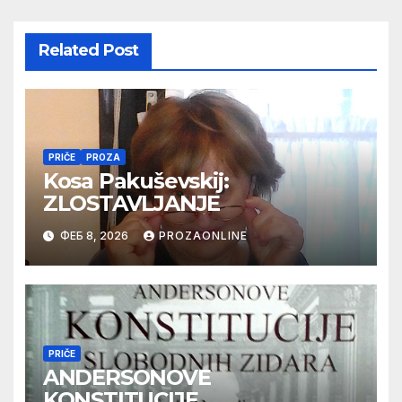
Related Post
PRIČE
PROZA
Kosa Pakuševskij:
ZLOSTAVLJANJE
ФЕБ 8, 2026
PROZAONLINE
PRIČE
ANDERSONOVE
KONSTITUCIJE