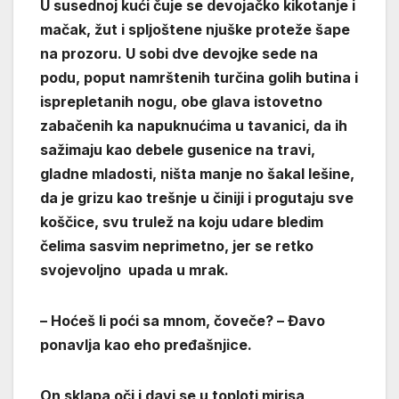
U susednoj kući čuje se devojačko kikotanje i
mačak, žut i spljoštene njuške proteže šape
na prozoru. U sobi dve devojke sede na
podu, poput namrštenih turčina golih butina i
isprepletanih nogu, obe glava istovetno
zabačenih ka napuknućima u tavanici, da ih
sažimaju kao debele gusenice na travi,
gladne mladosti, ništa manje no šakal lešine,
da je grizu kao trešnje u činiji i progutaju sve
koščice, svu trulež na koju udare bledim
čelima sasvim neprimetno, jer se retko
svojevoljno upada u mrak.
– Hoćeš li poći sa mnom, čoveče? – Đavo
ponavlja kao eho pređašnjice.
On sklapa oči i davi se u toploti mirisa