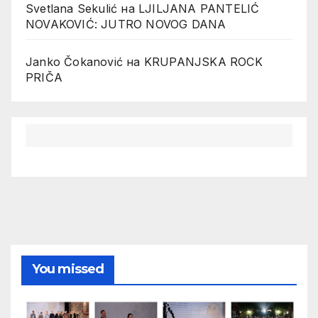
Svetlana Sekulić
на
LJILJANA PANTELIĆ
NOVAKOVIĆ: JUTRO NOVOG DANA
Janko Čokanović
на
KRUPANJSKA ROCK
PRIČA
You missed