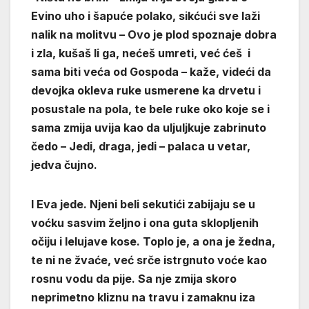
Evino uho i šapuće polako, sikćući sve laži
nalik na molitvu – Ovo je plod spoznaje dobra
i zla, kušaš li ga, nećeš umreti, već ćeš i
sama biti veća od Gospoda – kaže, videći da
devojka okleva ruke usmerene ka drvetu i
posustale na pola, te bele ruke oko koje se i
sama zmija uvija kao da uljuljkuje zabrinuto
čedo – Jedi, draga, jedi – palaca u vetar,
jedva čujno.
I Eva jede. Njeni beli sekutići zabijaju se u
voćku sasvim željno i ona guta sklopljenih
očiju i lelujave kose. Toplo je, a ona je žedna,
te ni ne žvaće, već srče istrgnuto voće kao
rosnu vodu da pije. Sa nje zmija skoro
neprimetno kliznu na travu i zamaknu iza