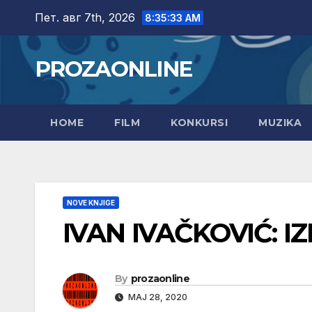
Skip
Пет. авг 7th, 2026
8:35:34 AM
to
content
PROZAONLINE
HOME
FILM
KONKURSI
MUZIKA
NOVE KNJIGE
IVAN IVAČKOVIĆ: 
By
prozaonline
МАЈ 28, 2020