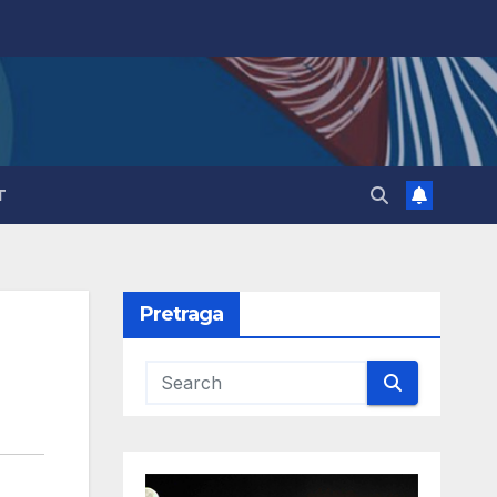
T
Pretraga