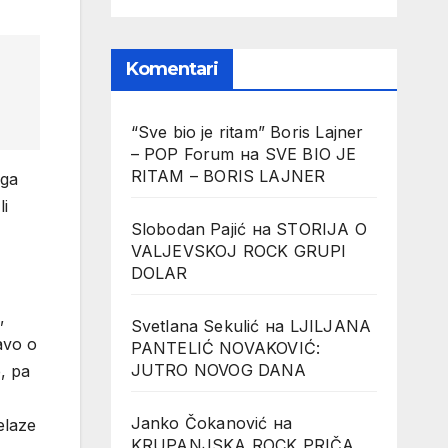
Komentari
“Sve bio je ritam” Boris Lajner
– POP Forum
на
SVE BIO JE
RITAM – BORIS LAJNER
 ga
li
Slobodan Pajić
на
STORIJA O
VALJEVSKOJ ROCK GRUPI
DOLAR
er egom, donosivši odluke koje mu i nisu ne znam koliko išle u
Svetlana Sekulić
на
LJILJANA
PANTELIĆ NOVAKOVIĆ:
JUTRO NOVOG DANA
Janko Čokanović
на
KRUPANJSKA ROCK PRIČA